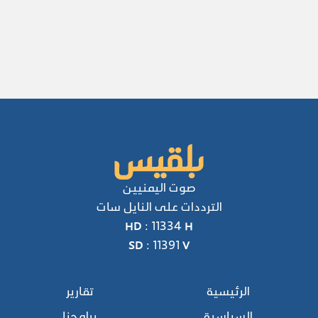
صوت اليمنيين
الترددات على النايل سات
HD : 11334 H
SD : 11391 V
الرئيسية
تقارير
السياسية
برامجنا