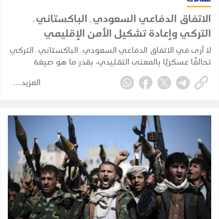
الاتفاق الدفاعي السعودي ـ الباكستاني ـ
التركي وإعادة تشكيل الأمن الإقليمي
لا أرى في الاتفاق الدفاعي السعودي ـ الباكستاني ـ التركي
تحالفًا عسكريًا بالمعنى التقليدي، بقدر ما هو صيغة
للتكامل الدفاعي والأمني بين ثلاث دول تمتلك، بدرجات
المزيد
مختلفة، عناصر قوة وخبرات واحتياجات متكاملة وتواجه
مخاطر أمنية مشتركة.