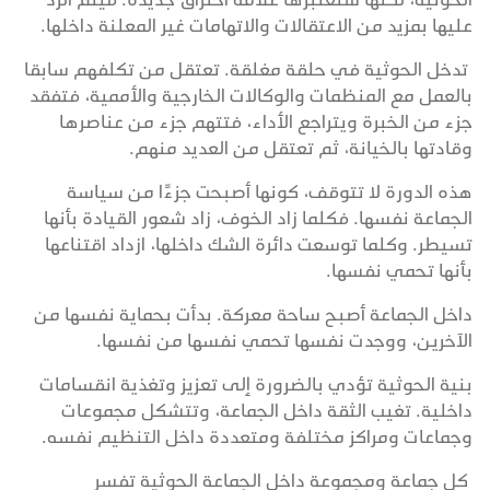
عليها بمزيد من الاعتقالات والاتهامات غير المعلنة داخلها.
تدخل الحوثية في حلقة مغلقة. تعتقل من تكلفهم سابقا
بالعمل مع المنظمات والوكالات الخارجية والأممية، فتفقد
جزء من الخبرة ويتراجع الأداء، فتتهم جزء من عناصرها
وقادتها بالخيانة، ثم تعتقل من العديد منهم.
هذه الدورة لا تتوقف، كونها أصبحت جزءًا من سياسة
الجماعة نفسها. فكلما زاد الخوف، زاد شعور القيادة بأنها
تسيطر. وكلما توسعت دائرة الشك داخلها، ازداد اقتناعها
بأنها تحمي نفسها.
داخل الجماعة أصبح ساحة معركة. بدأت بحماية نفسها من
الآخرين، ووجدت نفسها تحمي نفسها من نفسها.
بنية الحوثية تؤدي بالضرورة إلى تعزيز وتغذية انقسامات
داخلية. تغيب الثقة داخل الجماعة، وتتشكل مجموعات
وجماعات ومراكز مختلفة ومتعددة داخل التنظيم نفسه.
كل جماعة ومجموعة داخل الجماعة الحوثية تفسر