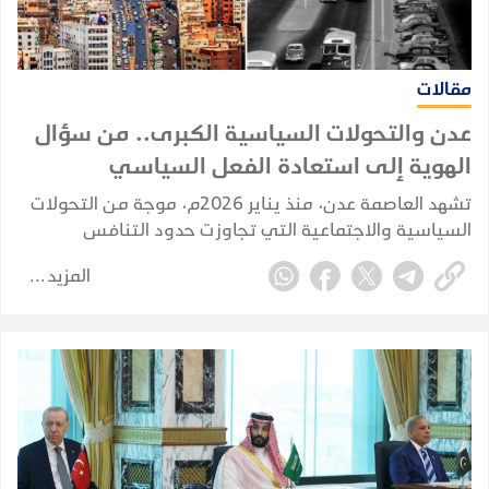
مقالات
عدن والتحولات السياسية الكبرى.. من سؤال
الهوية إلى استعادة الفعل السياسي
تشهد العاصمة عدن، منذ يناير 2026م، موجة من التحولات
السياسية والاجتماعية التي تجاوزت حدود التنافس
السياسي التقليدي، لتلامس طبيعة المجتمع العدني ذاته،
المزيد
وتعيد طرح أسئلة مؤجلة حول هوية المدينة وخصوصيتها
وحقها السياسي الغائب.