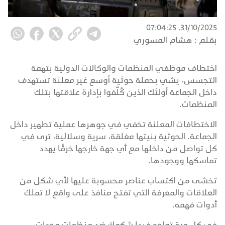
31/10/2025, 07:04:25
بقلم :
هشام المسوري
اختطاف موظفي المنظمات والوكالات الدولية بتهمة
التجسس، يشي بحملة حوثية أوسع غير معلنة تستهدف
داخل الجماعة أولئك الذين كُلّفوا بإدارة علاقتها بتلك
المنظمات.
الاختطافات المعلنة تخفي في جوهرها عملية تطهير داخل
الجماعة. الحوثية بنيتها مغلقة، سرية وسلالية، ترى في
كل تواصل من داخلها مع أي جهة خارجها خرقًا يهدد
تماسكها ووجودها.
تخشى من اكتساب عناصر محسوبة عليها لأي شكل من
العلاقات والمعرفة التي تفتح منافذ على واقع لا تملك
أدوات فهمه.
في كل مرة تواجه فيها شكوك ضد منظمات وجهات