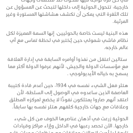
خارجية، تتحول الحوثية إلى داخلها لتبحث عن المسؤول عن
تلك الثغرة التي يمكن أن تكشف هشاشتها المستورة وغير
المرئية.
هذه البنية ليست خاصة بالحوثيين، إنها السمة المميزة لكل
نظام فاشي شمولي حين يُختبر في لحظة تماس مع أي
عالم خارجه.
ستالين اعتقل من نفذوا أوامره السابقة في إدارة العلاقة
مع مؤسسات الدولة والجيش، لأنهم عرفوا الدولة أكثر مما
يسمح به خياله الأيديولوجي .
هتلر فعل الشيء نفسه في 1934، حين أعدم قادة كتيبة
العاصفة الذين ساعدوه في الوصول إلى السلطة، لأن
اعتقد أنهم صاروا يمتلكون نفوذًا لا يخضع لمركزه المطلق
وعلاقات مع جهات خارجية كلفهم هتلر نفسه بها سابقاً.
الحوثية زرعت في أذهان عناصرها الخوف من كل شيء
خارجها. الآن تحصد رعبها في الداخل وإزاء مراكز وقيادات
تابعة لها أجرت اتصالات وعلاقات مع منظمات وجهات خارج