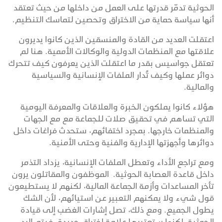
الحوثية تدمّر قدرتها على العمل من داخلها من حيث تعتقد
أنها سياسة حماية من الاختراق وتحصين لتماسك التنظيم.
اعتقلت العديد من القادة والمنسقين الذين كانوا يديرون
علاقتها مع المنظمات الدولية والوكالات الأممية. هنا لم
تعتقل جواسيس بقدر ما اعتقلت الذين يعرفون كيف تتحرك
دوائر عملها وكيف تُدار الملفات الإنسانية والسياسية
والمالية.
هؤلاء كانوا يملكون الخبرة والعلاقات والمعرفة اليومية
التي تساهم في تحقيق صلات للجماعة مع مع الجهات
والمنظمات خارجها. بمجرد اختفائهم، ستحدث فراغات داخل
دوائرها وأجهزتها الإدارية والفنية وحتى الأمنية.
ومع تراجع الأداء وتعطل الملفات الإنسانية، يزداد التذمر
داخل قاعدة العصابة الحوثية. الموظفون والمقاتلون يرون
تأخر المساعدات وأزمة الجماعة المالية، لكنهم لا يستطيعون
قول شيء ولا يمكنهم التعبير عن استيائهم، لأن الشك
يطول الجميع. ومع ذلك، تصل إشارات الغضب إلى قيادة
الحوثية، لكنها ستعتبرها علامة اختراق جديدة. فيتم الرد