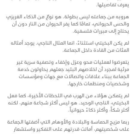
يعرف تفاصيلها.
هروبه من جماعته ليس بطولة. هو نوعٌ من الذكاء الغريزي
والحس الحيواني، تمامًا كما يفر الحيوان من النار دون أن
يحتاج إلى مبررات فلسفية.
لم يكن البخيتي استثناءً، انما المثال الناجي. يوجد أمثاله
المئات من القادة داخل الجماعة.
يتعرضوا لعمليات محو وعزل وإخفاء وتصفية سرية غير
مرئية لمجرد أن اخلاصهم البليد جعلهم يحاولون خدمة
الجماعة ببناء علاقات واتصالات مع جهات ومؤسسات
وشخصيات ومنظمات خارجها.
لم يتمكن هؤلاء من الهرب في اللحظات الأخيرة، كما فعل
البخيتي، الناجي الوحيد. هو ليس أكثر شجاعة منهم، لكنه
أكثر شكاً، وأكثر ذكاءً حيوانياً.
ربما مزيج الحماسة والبلادة والأوهام التي أضفتها الجماعة
على شخصيتهم، أماتت قدرتهم على التفكير واستشعار