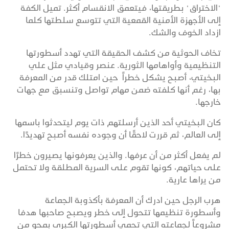
"الاختراق" بطريقتها، فيتعمق الانقسام أكثر. تميل الكفة
إلى الأجهزة الأمنية القمعية التي تتوسع سلطتها كلما
ازداد الخوف والشك.
تخاف الحوثية من كشف الحقيقة التي تهدد أسطورتها
التنظيمية وأواهامها الثورية. عنصر وقيادي مثل علي
البخيتي، أصبح يشكل خطراً حين امتلك قدر من المعرفة
بها، رغم أنها كلفته ضمن مهام تواصل وتنسبق مع جهات
خارجها.
كان البخيتي أحد الذين أرسلتهم ذات يوم ليتحدثوا باسمها
إلى العالم، ثم قررت لاحقًا أن وجوده نفسه أصبح تهديدًا.
لم يفعل أكثر من أن عرفها. والذين يعرفونها يصيرون خطرًا
على حياتهم، كونها تقوم على السرية المطلقة ولا تحتمل
من يراها عارية.
هرب الرجل حين ادرك أن المعرفة بأكذوبة الجماعة
وأسطورة تنظيمها تتحول إلى خطر ويصبح صاحبها هدفا
مشروعاً لجماعته التي تحمي أسطورتها الكبرى بمحو من