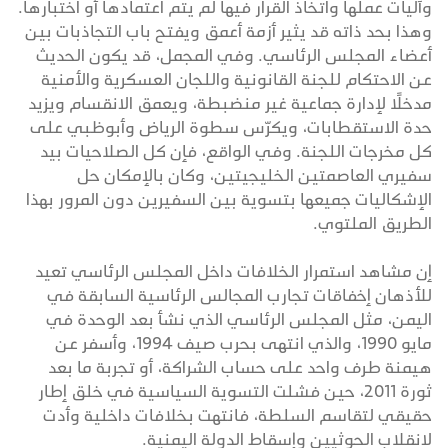
وآليات عملها واتخاذ القرار فيها لم يتم اعتمادها أو اختبارها.
وهذا بحد ذاته قد يثير أزمة أعمق ويفتح باب التجاذبات بين
أعضاء المجلس الرئاسي. وفي المجمل، قد يكون الحديث
عن الاحتكام للجنة القانونية واللجان العسكرية والأمنية
مدخلًا لإدارة جماعية غير منضبطة، ويعمق الانقسام ويزيد
حدة الاستقطابات، ويكرّس سطوة الرياض وأبوظبي على
كل مخرجات اللجنة. وفي الواقع، فإن كل الصلاحيات بيد
سفيري العاصمتين الخليجيتين، وكان بالإمكان حل
الإشكاليات جميعها بتسوية بين السفيرين دون المرور بهذا
الطريق الملتوي.
إن مشاهد استمرار الخلافات داخل المجلس الرئاسي تعيد
للأذهان إخفاقات تجارب المجالس الرئاسية السابقة في
اليمن، مثل المجلس الرئاسي الذي نشأ بعد الوحدة في
مايو 1990، والذي انتهى بحرب صيف 1994، وأسفر عن
هيمنة طرف واحد على حساب الشراكة، أو تجربة ما بعد
ثورة 2011، حين فشلت التسوية السياسية في خلق إطار
حقيقي لتقاسم السلطة، فانتهت بخلافات داخلية وأدت
لانقلاب الحوثيين وإسقاط الدولة اليمنية.