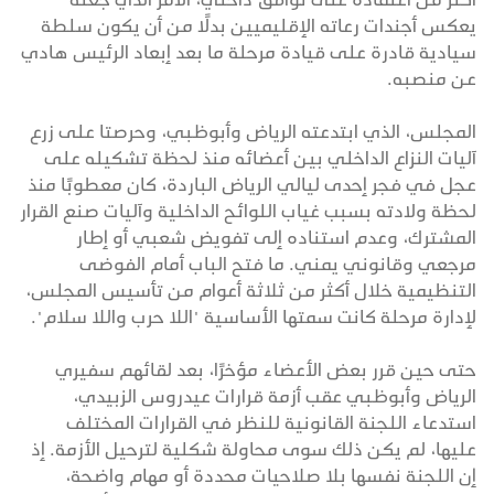
يعكس أجندات رعاته الإقليميين بدلًا من أن يكون سلطة
سيادية قادرة على قيادة مرحلة ما بعد إبعاد الرئيس هادي
عن منصبه.
المجلس، الذي ابتدعته الرياض وأبوظبي، وحرصتا على زرع
آليات النزاع الداخلي بين أعضائه منذ لحظة تشكيله على
عجل في فجر إحدى ليالي الرياض الباردة، كان معطوبًا منذ
لحظة ولادته بسبب غياب اللوائح الداخلية وآليات صنع القرار
المشترك، وعدم استناده إلى تفويض شعبي أو إطار
مرجعي وقانوني يمني. ما فتح الباب أمام الفوضى
التنظيمية خلال أكثر من ثلاثة أعوام من تأسيس المجلس،
لإدارة مرحلة كانت سمتها الأساسية "اللا حرب واللا سلام".
حتى حين قرر بعض الأعضاء مؤخرًا، بعد لقائهم سفيري
الرياض وأبوظبي عقب أزمة قرارات عيدروس الزبيدي،
استدعاء اللجنة القانونية للنظر في القرارات المختلف
عليها، لم يكن ذلك سوى محاولة شكلية لترحيل الأزمة. إذ
إن اللجنة نفسها بلا صلاحيات محددة أو مهام واضحة،