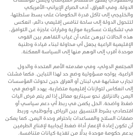
الدولة. وفي العراق، أدى الصراع الإيراني–الأمريكي
والخليجي إلى تآكل قدرة الحكومات على بسط سلطتها،
لتتحول الدولة إلى ساحة تنافس إقليمي دائم، انعكس
في تشكيلات عسكرية موازية وقرارات عاجزة عن التوافق.
هذه الحالات تبرهن على أن غياب التفاهم بين القوى
الإقليمية الراعية يجعل أي محاولة لبناء قيادة وطنية
موحدة أقرب إلى الوهم منها إلى السياسة الممكنة.
المجتمع الدولي، وفي مقدمته الأمم المتحدة والدول
الراعية، يواجه مسؤولية وضع حد لهذا التباين. فكما فشلت
تجارب مشابهة في لبنان أو العراق حين تحولت المؤسسات
إلى انعكاس لتوازنات إقليمية متضاربة، يهدد الوضع في
اليمن بالانزلاق نحو سيناريو مماثل إذا لم يتم فرض آليات
ضغط واضحة. الحل يكمن في ربط أي دعم سياسي أو
اقتصادي بشرط التنسيق بين الرياض وأبوظبي، وربط
صفقات السلاح والمساعدات باحترام وحدة اليمن. كما يمكن
أن تكون إعادة الإعمار أداة ضغط إيجابية لإقناع الطرفين
بدعم حكومة موحدة بدلًا من تغذية كيانات متنافسة.