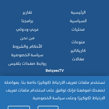
الرئيسية
تقارير
السياسية
برامجنا
محليات
عربي ودولي
من نحن
منوعات
الأحكام والشروط
كاريكاتير
سياسة الخصوصية
مقالات
روابط صفحات بلقيس
BelqeesTV
نستخدم ملفات تعريف الارتباط (كوكيز) خاصة بنا. بمواصلة
تصفحك لموقعنا فإنك توافق على استخدام ملفات تعريف
للوصول للموقع القديم:
الارتباط (كوكيز) وعلى سياسة الخصوصية.
https://www.old.belqees.net