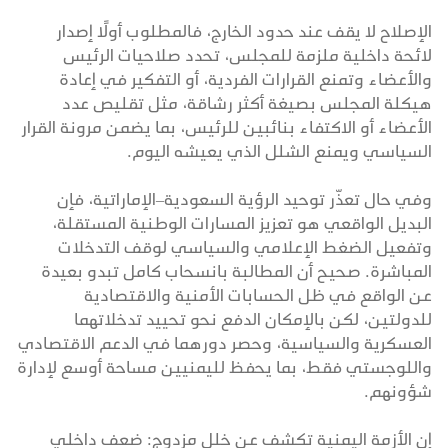
الإصلاح لا يقف عند حدود الخارج، فالمطلوب أولًا إصدار
لائحة داخلية ملزمة للمجلس، تحدد صلاحيات الرئيس
والأعضاء وتمنع القرارات الفردية، أو التفكير في إعادة
هيكلة المجلس بصيغة أكثر رشاقة، مثل تقليص عدد
الأعضاء أو الاكتفاء بنائبين للرئيس، بما يضمن مرونة القرار
السياسي ويمنع الشلل الذي يعيشه اليوم.
وفي حال تعذّر توحيد الرؤية السعودية–الإماراتية، فإن
البديل الواقعي هو تعزيز المسارات الوطنية المستقلة،
وتفعيل الضغط الإعلامي والسياسي لوقف التدخلات
المباشرة. صحيح أن المطالبة بانسحاب كامل تبدو بعيدة
عن الواقع في ظل الحسابات الأمنية والاقتصادية
للدولتين، لكن بالإمكان الدفع نحو تحييد تدخلاتهما
العسكرية والسياسية، وحصر دورهما في الدعم الاقتصادي
واللوجستي فقط، بما يحفظ لليمنيين مساحة أوسع لإدارة
شؤونهم.
إن الأزمة اليمنية تكشف عن خلل مزدوج: ضعف داخلي