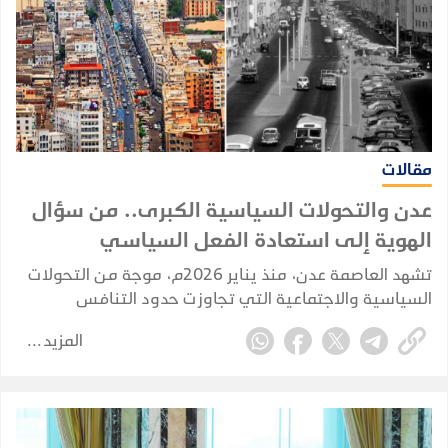
مقالات
عدن والتحولات السياسية الكبرى.. من سؤال
الهوية إلى استعادة الفعل السياسي
تشهد العاصمة عدن، منذ يناير 2026م، موجة من التحولات
السياسية والاجتماعية التي تجاوزت حدود التنافس
السياسي التقليدي، لتلامس طبيعة المجتمع العدني ذاته،
المزيد
وتعيد طرح أسئلة مؤجلة حول هوية المدينة وخصوصيتها
وحقها السياسي الغائب.