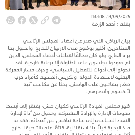
19/09/2025, 11:01:18
بقلم :
أحمد الزرقة
بيان الرياض، الذي صدر عن أعضاء المجلس الرئاسي
المتناحرين، أظهر بوضوح مدى الارتهان للخارج، والقبول بما
يراه الخارج، ولو كان مخالفًا لقناعات أعضاء المجلس، الذين
لم يعودوا يجلسون على الطاولة إلا برعاية خارجية. لقد
تحولوا إلى أدوات للتعطيل السياسي، وحرف مسار المعركة
اليمنية لاستعادة الدولة، وتكريس أنفسهم كأمراء حرب
صغار يتقاتلون على الهامش، بحثًا عن مكاسب آنية
لأنفسهم وأنصارهم.
ظهر مجلس القيادة الرئاسي ككيان هش، يفتقر إلى أبسط
مقومات الإدارة والإرادة المشتركة، وتحول من أداة لإدارة
التعدد السياسي إلى ساحة تنافس بين أعضائه. فقد بدا
منذ البداية كيانًا بلا استقلالية، قائمًا على التبعية للخارج
أكثر من اعتماده على توافق داخلي، الأمر الذي جعله