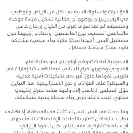
المؤشرات والسلوك السياسي لكل من الرياض وأبوظبي
في اليمن يبرزان بوضوح أن إمكانية تشكيل قيادة موحدة
ومنسجمة لم تعد سوى ضرب من الخيال ورهان خاسر.
فالتنافس المحموم بين العاصمتين، وتصادم رؤيتهما حول
مستقبل اليمن، أجهضا مبكرًا فكرة بناء مرجعية مشتركة
تقود مسارًا سياسيًا مستقرًا.
السعودية أعادت تموضع أولوياتها نحو حماية أمنها
الحدودي وصورتها كراعٍ للسلام، فيما انغمست الإمارات في
تكريس نفوذها جنوبًا عبر دعم تشكيلات أمنية محلية،
والسيطرة على الموانئ والجزر الاستراتيجية. هذا التباين
حوّل المجلس الرئاسي إلى واجهة هشة لصراع إقليمي
مفتوح، تتبدد داخله فرص بناء سلطة يمنية متماسكة.
وما يحدث في اليمن ليس استثناءً في المنطقة، إذ تكشف
تجارب سابقة أن تضارب الأجندات الإقليمية غالبًا ما يجهض
أي سلطة تشاركية. ففي لبنان، ظل النفوذ الإيراني
والسعودي يعمّق الانقسام السياسي ويشل مؤسسات