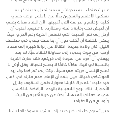
غادرت صنعاء التي تحولت إلى قيد ثقيل، مدينة غريبة
تسكنها الأطقم والسجون بدلًا من الأحلام. تركت خلفي
كلية الإعلام والدراسة التي أحببتها، لأن البقاء هناك يعني
أن أعيش تحت رقابة دائمة، ومطاردة لا تنتهي. اخترت أن
أرحل إلى تعز، المدينة التي تتنفس الحرية رغم الجراح، حيث
يمكن للكلمة أن تُكتب دون أن يداهمك جندي في منتصف
الليل. كان ولادة جديدة، انتقالًا من زنزانة كبيرة إلى فضاء
أرحب، من موت بطيء إلى محاولة للبقاء حيًّا. لم يعد
يهمني أن أُحرم من العودة إلى قريتي، فقد صارت القرية
بالنسبة لي قيدًا، مكانًا خانقًا لا يصلح للحياة، وكل أرض لا
تمنح الإنسان حريته هي سجنًا. جئت إلى تعز كما جاء زيد
الموشكي قديمًا، حين بلغه أن الإمام هدم منزله في ذمار،
فرد عليه: "لله درك فارسًا معوارا، طعن السقوف ونازل
الأحجارا." تلك الروح اللامبالية بالهدم، الرافضة للانكسار،
هي ما حملني إلى هنا، أبحث عن حرية أكبر من البيت،
وأوسع من الجغرافيا.
قبل أسبوع جاءني خبر جديد زاد المشهد قسوة: المليشيا