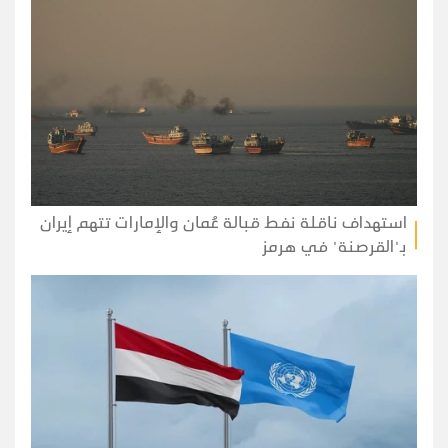
استهداف ناقلة نفط قبالة عُمان والإمارات تتهم إيران
بـ"القرصنة" في هرمز