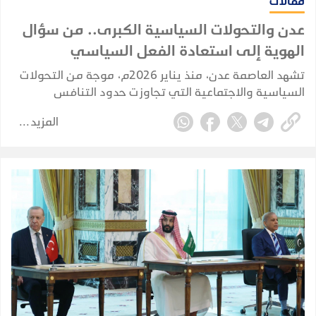
مقالات
عدن والتحولات السياسية الكبرى.. من سؤال
الهوية إلى استعادة الفعل السياسي
تشهد العاصمة عدن، منذ يناير 2026م، موجة من التحولات
السياسية والاجتماعية التي تجاوزت حدود التنافس
السياسي التقليدي، لتلامس طبيعة المجتمع العدني ذاته،
المزيد
وتعيد طرح أسئلة مؤجلة حول هوية المدينة وخصوصيتها
وحقها السياسي الغائب.