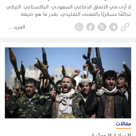
لا أرى في الاتفاق الدفاعي السعودي ـ الباكستاني ـ التركي
تحالفًا عسكريًا بالمعنى التقليدي، بقدر ما هو صيغة
للتكامل الدفاعي والأمني بين ثلاث دول تمتلك، بدرجات
المزيد
مختلفة، عناصر قوة وخبرات واحتياجات متكاملة وتواجه
مخاطر أمنية مشتركة.
مقالات