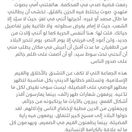
رفعت قضية ضدي في المحكمة. هاتفتني أمي بصوت
متهدج، صوت يختلط فيه الحزن بالقلق، تخشى أن يطالني
ما طال محمد أو غيره. أخبرتها أنني في تعز، حيث لا سيّد إلا
الشعب، حيث لا إمام يفرض سطوته، ولا طاغية يقرر تفاصيل
حياتك. قلت لها: هنا أتنفس الحرية كما لو أنني وُلدت من
جديد، ولن أعود إلى قريتي إلا يوم النصر، يوم تتحرر البلاد
من الطغيان. ما عدت أقبل أن أعيش في مكان يطلب مني
أن أنحني تحت سوط سيد، أو أن أصمت على ظلم جاثم
على صدور الناس.
هذه الجماعة التي لا تكف عن التشدق بالأخلاق والقيم
الإسلامية، وتستثمر خطابها الديني بكل مناسبة لتظهر
بمظهر الوصي على الفضيلة، ليست سوى نقيض لكل ما
تدّعيه. يرفعون شعارات طهر زائف، بينما يمارسون أقذر
أشكال القمع، يبررون بالآيات ما يرتكبونه من جرائم،
ويجعلون من الدين مطية لإخضاع الناس وإذلالهم. لقد
حولوا البلاد إلى مسرح كبير للنفاق، يرفعون فيه راية
الفضيلة، بينما يطعنون القيم في الصميم، ويهدمون كل
ما له علاقة بالكرامة الإنسانية.