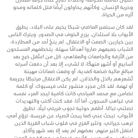
وحرية الإنسان، وكأنهم يحاولون أيضًا قتل كلماته ومحو
أثره من الحياة.
لقد كان سبتمبر الماضي شبحًا يخيم على البلاد، يطرق
الأبواب بلا استئذان، يزرع الخوف في الصدور، ويترك الناس
بين خيارين: الصمت أو الاعتقال. لم ينجُ أحد من المطاردة،
الشباب جميعهم صاروا أهدافًا سهلة، يتخطفهم المسلحون
من الأزقة والجامعات والمقاهي. كل من اعتُقل خرج بعد
أسابيع أو أشهر منهكًا، لا لشيء إلا بعد أن دفعت أسرته
مبالغ مالية ضخمة كفدية، أو وقعت ضمانات مهينة
تُشعرهم بالذل والخذلان. لم يكن الاعتقال مرتبطًا بجريمة
أو تهمة، لقد كان مجرد منشور على فيسبوك، أو كلمة
تضامن مع محمد المياحي كانت كافية ليجد المرء نفسه
في غياهب السجون. أما أنا، فقد كنت أكتب والتهديدات
تصلني تباعًا، أطقم حوثية تجوب قريتي ليلًا، تطرق
الأبواب، تبحث عني كما يبحث الصياد عن فريسة، تروّع أمي،
ترهب جيراني، وتثير الفزع في قلوب شباب القرية الذين
اعتقل كثير منهم، بعضهم لم يعد إلا بعد شهر وأكثر،
منهكين، مكسورين، كأنهم خرجوا من معركة مع الموت.