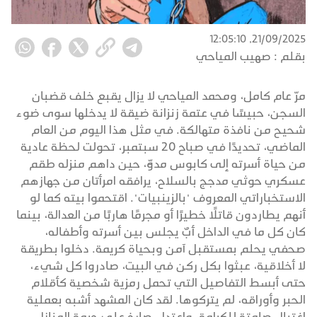
21/09/2025, 12:05:10
بقلم :
صهيب المياحي
مرّ عام كامل، ومحمد المياحي لا يزال يقبع خلف قضبان
السجن، حبيسًا في عتمة زنزانة ضيقة لا يدخلها سوى ضوء
شحيح من نافذة متهالكة. في مثل هذا اليوم من العام
الماضي، تحديدًا في صباح 20 سبتمبر، تحولت لحظة عادية
من حياة أسرته إلى كابوس مدوٍّ، حين داهم منزله طقم
عسكري حوثي مدجج بالسلاح، يرافقه امرأتان من جهازهم
الاستخباراتي المعروف "بالزينبيات". اقتحموا بيته كما لو
أنهم يطاردون قاتلًا خطيرًا أو مجرمًا هاربًا من العدالة، بينما
كان كل ما في الداخل أبٌ يجلس بين أسرته وأطفاله،
صحفي يحلم بمستقبل آمن وبحياة كريمة. دخلوا بطريقة
لا أخلاقية، عبثوا بكل ركن في البيت، صادروا كل شيء،
حتى أبسط التفاصيل التي تحمل رمزية شخصية كأقلام
الحبر وأوراقه، لم يتركوها. لقد كان المشهد أشبه بعملية
اغتيال صامتة للكرامة، واعتداء صارخ على حرمة المنازل