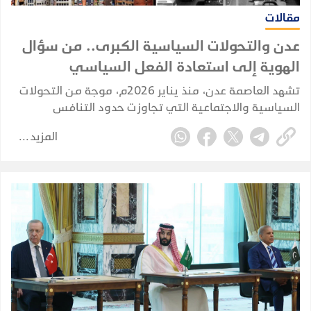
مقالات
عدن والتحولات السياسية الكبرى.. من سؤال
الهوية إلى استعادة الفعل السياسي
تشهد العاصمة عدن، منذ يناير 2026م، موجة من التحولات
السياسية والاجتماعية التي تجاوزت حدود التنافس
السياسي التقليدي، لتلامس طبيعة المجتمع العدني ذاته،
المزيد
وتعيد طرح أسئلة مؤجلة حول هوية المدينة وخصوصيتها
وحقها السياسي الغائب.