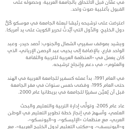
في عمَّان قبل الالتحاق بالجامعة العربية، وحصوله على
القبول بأغلبية صوت واحد.
اعترضت على ترشيحه رئيسًا لبعثة الجامعة في موسكو كُلُّ
دول الخليج، والدِّول التي أيَّدتْ تحرير الكويت على يد أمريكا.
ويشيد بموقف سفيري الشمال والجنوب: أحمد حيدر، وعبد
الواحد فارع، بالإضافة إلى يحيى عبد الرحمن الإرياني، الذي
كان يعمل في «المنظمة العربية للتربية والثقافة
والعلوم»، في دعم وإنجاح ترشيحه.
في العام 1991، بدأ عمله كسفير للجامعة العربية في الهند
حتى العام 1995، وقضى خمس سنوات في مقر الجامعة
قبل أن يُعيَّن سفيرًا للجامعة في بريطانيا عام 2000.
عاد عام 2005، وتولَّى إدارة التربية والتعليم والبحث
العلمي، وأسهمَ في إنجاز خطة تطوير التعليم في الوطن
العربي، مع منظمات «الإليسكو»، و«اليونسكو»،
و«اليونيسف»، و«مكتب التعليم لدول الخليج العربية»، مع