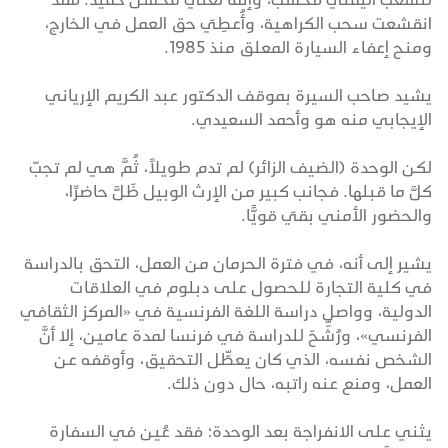
انقشعت سحب الكراهية، وأُعطِيَ حق العمل في الخارج،
ومنح إعفاء السيارة المعلق منذ 1985.
يشيد صاحب السيرة بموقف الدكتور عبد الكريم الإرياني
الإيجابي منه هو وأحمد السعيدي.
لكن الوحدة (الضيف الزائر) لم تدم طويلاً، ثُمَّ هي لم تجبّ
كلَّ ما قبلها. فجانب كبير من الإرث الوبيل ظَلَّ حاضرًا،
والحضور الأمني بقيَ قويًّا.
يشير إلى أنه، في فترة الحرمان من العمل، التحق بالدراسة
في كلية التجارة للحصول على دبلوم في العلاقات
الدولية، وواصل دراسة اللغة الفرنسية في «المركز الثقافي
الفرنسي»، ورُشِّحَ للدراسة في فرنسا لمدة عامين، إلا أنَّ
الشخص نفسه، الذي كان يعطِّل التحقيق، وأوقفه عن
العمل، ومنع عنه راتبه، حال دون ذلك.
يثني على الانفراجة بعد الوحدة؛ فقد عُين في السفارة