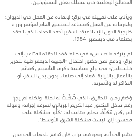
المصالح الوطنية في مسلك بعض المسؤولين.
ويأتي على تعيينه في براغ؛ لإبعاده عن العمل في الديوان؛
ولحرمانه من العمل كمساعد للمنسق العام لمؤتمر وزراء
خارجية الدول الإسلامية: السفير أحمد الحداد، الذي انعقد
بصنعاء في ديسمبر 1984.
لم يتركه «العسس» في حاله؛ فقد لاحقته المتاعب إلى
براغ، ودفع ثمن حضور احتفال «الجبهة الديمقراطية لتحرير
فلسطين» في براغ بمناسبة ذكرى التأسيس كقائم
بالأعمال بالنيابة؛ فعاد إلى صنعاء بدون بدل السفر، أو
التذاكر له ولأسرته.
وُضِعَ رهن التحقيق، الذي شُكِّلتْ له لجنة، ولكنه لم يجرِ؛
رغم تدخل الدكتور عبد الكريم الإرياني لسرعة إجرائه، وقوله
لمن كان مُكلَّفًا بخلق متاعب له: "حُلُّوا مشكلة علي
محسن؛ إنها ليست مشكلة الشرق الأوسط".
يشير إلى أنه، وهو في براغ، كان يُدفع للذهاب إلى عدن.