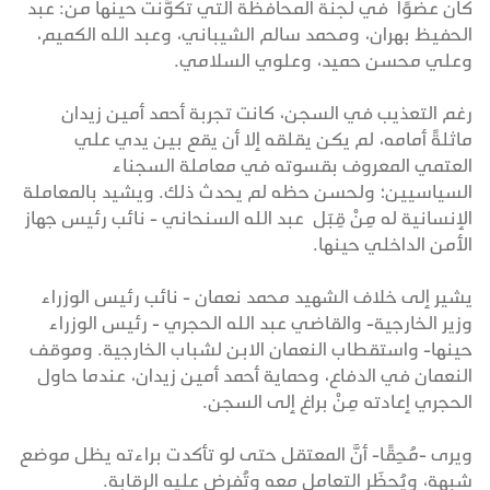
كان عضوًا في لجنة المحافظة التي تكوَّنت حينها من: عبد
الحفيظ بهران، ومحمد سالم الشيباني، وعبد الله الكميم،
وعلي محسن حميد، وعلوي السلامي.
رغم التعذيب في السجن، كانت تجربة أحمد أمين زيدان
ماثلةً أمامه، لم يكن يقلقه إلا أن يقع بين يدي علي
العتمي المعروف بقسوته في معاملة السجناء
السياسيين؛ ولحسن حظه لم يحدث ذلك. ويشيد بالمعاملة
الإنسانية له مِنْ قِبَل عبد الله السنحاني - نائب رئيس جهاز
الأمن الداخلي حينها.
يشير إلى خلاف الشهيد محمد نعمان - نائب رئيس الوزراء
وزير الخارجية- والقاضي عبد الله الحجري - رئيس الوزراء
حينها- واستقطاب النعمان الابن لشباب الخارجية. وموقف
النعمان في الدفاع، وحماية أحمد أمين زيدان، عندما حاول
الحجري إعادته مِنْ براغ إلى السجن.
ويرى -مُحِقًا- أنَّ المعتقل حتى لو تأكدت براءته يظل موضع
شبهة، ويُحظَر التعامل معه وتُفرض عليه الرقابة.