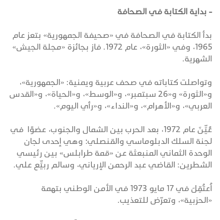
- بداية الكتابة في الصحافة
بدأ الكتابة في الصحافة في «صحيفة الجمهورية» بتعز عام
1965، وفي «الثورة»، عام 1972. فاز بجائزة «مجلة الجيش»
الشهرية.
وتواصلت كتاباته في صحف عربية ويمنية: «الجمهورية»،
و«الثورة» و«26 سبتمبر»، و«الوسط»، و«الحياة»، و«القدس
العربي»، و«الأهرام»، و«النداء»، و«رأي اليوم».
عُيِّنَ عام 1972، بعد الحرب بين الشمال والجنوب، عضوًا في
لجنة السلك الدبلوماسي والقنصلي؛ وهي إحدى لجان
الوحدة الثماني المنبعثة عن «قمة طرابلس» بين رئيسي
الشطرين: القاضي عبد الرحمن الإرياني، وسالم ربيِّع علي.
اُعتُقِلَ في 17 مايو 1973 في الأمن الوطني بتهمة
«الحزبية»، وتعرّض للتعذيب.