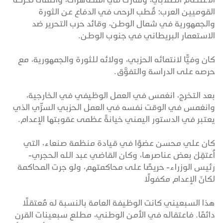
القوميين العرب؛ قُطب الرحى في الدفاع عن الثورة
والجمهورية في شمال الوطن، وقائد حرب التحرير ضد
الاستعمار البريطاني في جنوب الوطن.
كان وفيًّا لانتمائه الحزبي، وولائه للثورة والجمهورية، مع
حرصه على الدراسة والتفوَّق.
بعد التخرج، انغمس في العمل الوظيفي في الخارجية،
وانغمس في الوقت نفسه في العمل الحزبي السرِّي الذي
يعتبر في الدستور اليمني خيانةً عظمى عقوبتها الإعدام.
كان علي محسن عضوًا في قيادة منظمة صنعاء، التي
اُعتقِلَ بعض عناصرها، وكان القاضي عبد الله الحجري-
رئيس الوزراء- حريصًا على محاكمتهم، ولو جرت المحاكمة
لكانَ الإعدام مكفولًا
هذا السبعيني كانت الوظيفة العامة بالنسبة له مُعتقلًا
دائمًا. فاعتقاله في الأمن الوطني، مطلع سبعينات القرن