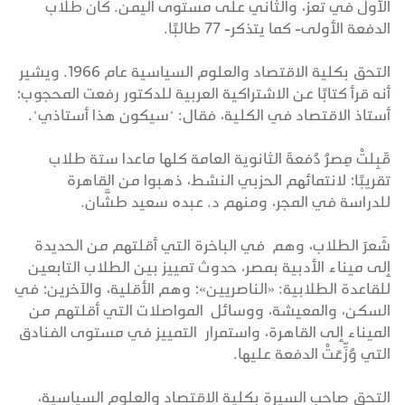
الأول في تعز، والثاني على مستوى اليمن. كان طلاب
الدفعة الأولى- كما يتذكر- 77 طالبًا.
التحق بكلية الاقتصاد والعلوم السياسية عام 1966. ويشير
أنه قرأ كتابًا عن الاشتراكية العربية للدكتور رفعت المحجوب؛
أستاذ الاقتصاد في الكلية، فقال: "سيكون هذا أستاذي".
قَبِلتْ مِصرُ دُفعةَ الثانوية العامة كلها ماعدا ستة طلاب
تقريبًا؛ لانتمائهم الحزبي النشط، ذهبوا من القاهرة
للدراسة في المجر، ومنهم د. عبده سعيد طشَّان.
شَعرَ الطلاب، وهم في الباخرة التي أقلتهم من الحديدة
إلى ميناء الأدبية بمصر، حدوث تمييز بين الطلاب التابعين
للقاعدة الطلابية: «الناصريين»؛ وهم الأقلية، والآخرين؛ في
السكن، والمعيشة، ووسائل المواصلات التي أقلتهم من
الميناء إلى القاهرة، واستمرار التمييز في مستوى الفنادق
التي وُزِّعَتْ الدفعة عليها.
التحق صاحب السيرة بكلية الاقتصاد والعلوم السياسية،