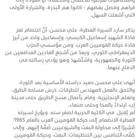
قراهم وفصل بعضهم - كانوا هم البذرة، والشرارة الأولى
التي أشعلت السهل.
يذكر سارد السيرة العطرة، علي محسن، أنَّ اعتصام تعز
قادَهُ الشهيد إسماعيل الكبسي. وإسماعيل واحد من أبرز
قادة حركة القوميين العرب، ومن مؤسسي الحزب
الديمقراطي الثوري، ويعدّ من أشجع الفادين المدافعين عن
الثورة والجمهورية، واسْتُشهِدَ وهو يؤدي رسالته في
الدفاع عنهما.
أنهى علي محسن حميد دراسته الأساسية بعد الثورة،
والتحق بالعمل كمهندس للطرقات. دَرسَ مساحة الطرق،
وتعلم الإنجليزية، وقام بأعمال مسح الطريق حتى مدينة
إب، ابتداءً بالمخا وحتى صنعاء.
لم يُقبل في الكلية الحربية لصغر سنه. ويؤرخ لسيرته
العطرة الانضمام إلى حركة القوميين العرب بالعام 1965؛
مُشِيرًا إلى محاولة البعث والشيوعيين ضَمَّهُ إليهم، وإلى
حُمَّى التنافس بين التنظيمات: البعث، وحركة القوميين