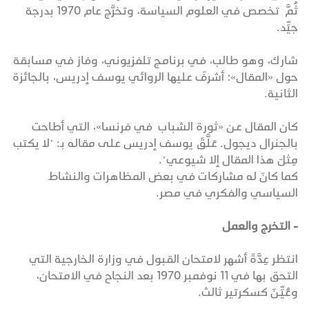
ثُمَّ تخصص في العلوم السياسة، وتخرَّج عام 1970 بدرجة
جيِّد.
شارك، وهو طالب، في برنامج تلفزيوني، وفاز في مسابقة
حول «المقال»؛ أشرفَ عليها الروائي يوسف إدريس، بالجائزة
الثانية.
كان المقال عن «ثورة الشباب في فرنسا»، التي أطاحت
بالجنرال ديجول. عَلَّقَ يوسف إدريس على مقاله بـ: "لا يكتب
مِثلَ هذا المقال إلا شيوعي".
كما كانَ له مشاركات في بعض المظاهرات والنشاط
السياسي والفكري في مصر.
- التخرج والعمل
انتظر عِدَّةَ أشهر لامتحان القبول في وزارة الخارجية التي
التحق بها في 11 نوفمبر 1970 بعد النجاح في الامتحان،
وعُيِّنَ كسكرتير ثالث.