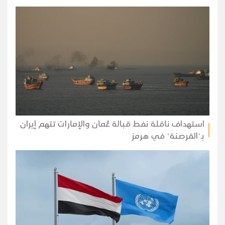
استهداف ناقلة نفط قبالة عُمان والإمارات تتهم إيران
بـ"القرصنة" في هرمز