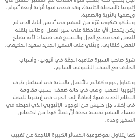
إثيوبيا (المحطة الثانية)، وقد قضى فيها قُرابة أربعة أعوام،
ويصفها بالثرية والصعبة.
ويشكو شكوى مُرَّة من السفير في أديس أبابا، الذي لم
يكن يتحمل أيَّ ملاحظة على سير العمل، وطالب بنقله
للعمل في مصنع الغزل والنسيج في صنعاء؛ لأنه يصلح
للعمل كنقابي. ويثني على السفير الجديد سعيد الحكيمي.
شرحَ صاحب السيرة متاعبه الجمَّة في أثيوبيا، وأسباب
الخلاف مع السفير الشيوعي السابق.
ويتناول دوره كقائم بالأعمال بالنيابة في استثمار ظرف
إثيوبيا الصعب، وهي في حالة ضعف؛ بسبب مقاومة
النظام الجديد فيها؛ إضافةً إلى الحرب في إريتيريا للبحث
في إخلاء جزر حنيش من الوجود الإثيوبي الذي أحبطه في
صنعاء السفير نفسه؛ بحجة أنَّ عملاً كهذا من اختصاص
السفير وحده.
كما يتناول بموضوعية الخسائر الكبيرة الناجمة عن تغييب