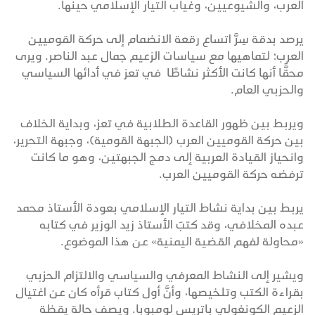
العرب، والشيوعيين، وغياب التيار الإسلامي حينها.
يرصد بدقة سِرَّ اتساع رقعة الانضمام إلى حركة القوميين
العرب؛ لتماهيها مع سياسات الزعيم جمال عبد الناصر. ويرى
محقًّا أنها كانت الأكثر نشاطًا في تعز في أدائها السياسي
والحزبي العام.
ويربط بين ظهور القاعدة الطلابية في تعز، وبداية الخلاف
بين حركة القوميين العرب (الجبهة القومية)، وجبهة التحرير،
وانحياز القيادة العربية إلى دمج الجبهتين، وهو ما كانت
ترفضه حركة القوميين العرب.
يربط بين بداية نشاط التيار الإسلامي بعودة الأستاذ محمد
عبده المخلافي، وقد كتبَ الأستاذ زيد الوزير في كتابه
«محاولة لفهم القضية اليمنية» عن هذا الموضوع.
ويشير إلى النشاط المعرفي والسياسي والالتزام الحزبي
بقراءة الكتب وتلخيصها، وأنَّ أول كتاب قرأه كان عن اغتيال
الزعيم الكونغولي باتريس لومبوبا. ويصف حالة يقظة