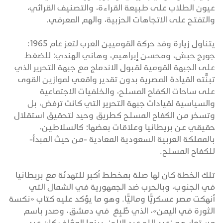
عيون الطلاب على طبيعة القراءة، والتصنيف القرائي،
والتفتح على الاتجاهات الحزبية، والهم المعرفي.
يتناول زيارة وفد حركة القوميين العرب لتعز عام 1965:
جورج حبش، ومحسن إبراهيم، وهاني الهندي؛ للضغط
على الجبهة القومية لقبول الاندماج مع جبهة التحرير الذي
تبنَّته القيادة المصرية بدون تقدير واقعي لموازين القوى
على ساحات الكفاح المسلح، والخلفيات الاجتماعية
والسياسية لقيادات جبهة التحرير التي كانت ترفض، بل
وتسخر من الكفاح المسلح كطريق وحيد لتحقيق استقلال
حقيقي عن بريطانيا وعلاقات بعضها؛ كالسلاطين،
بالمملكة العربية السعودية المعادية -من حيث المبدأ-
للكفاح المسلح.
تلك الخطة كان لها صلة بمخطط أكبر للتهدئة مع بريطانيا
في الجنوب، وبالحرب ضد الجمهورية في الشمال التي
أنهكت مصر عسكريًّا وماليًّا. وهو ما يؤكد عليه كتاب «نكسة
الثورة في اليمن»، الذي طُبِعَ في دمشق، وصدر باسم
مستعار هو "عبد الله عبد الإله"، بينما المؤلف كان عبد