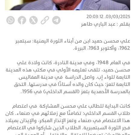
03/03/2025, 20:03:12
بقلم :
عبد الباري طاهر
علي محسن حميد ابن من أبناء الثورة اليمنية: سبتمبر
1962، وأكتوبر 1963، البررة.
في العام 1948، وفي مدينة النادرة، كانت ولادة علي
محسن حميد، تلقى تعليمه الأولي في مكتب هذه المدينة
التابعة للواء إب. واصل الدراسة في مدينة المفاليس
التابعة لتعز؛ حيث كان والده أستاذًا في مدرستها. التحق
بالمدرسة الأحمدية بتعز (القسم الداخلي) في 1956.
كانت البداية للطالب علي محسن المشاركة في اعتصام
طلاب القسم الداخلي؛ تضامنًا مع زملائهم في صنعاء. كان
هذا الاعتصام في صنعاء وتعز الإنذار المبكر، والإيذان بميلاد
فجر الثورة السبتمبرية. الطلاب الذين شاركوا في الاعتصام
والمظاهرات تعرضوا للاعتقال والاختفاء، أو العودة إلى