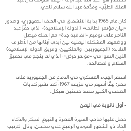
الملك الطيِّب، وقَدَّمهُ عبد الله سلام ناجي.
كان عام 1965 بداية الانشقاق في الصف الجمهوري، وصدور
«بيان مؤتمر الطائف» (الدولة الإسلامية)، الذي حفَّزَ عبد
الناصر على توقيع «اتفاقية جدة» مع الملك فيصل،
ووضعهما المشكلة اليمنية بين أيدي أبنائها من الأطراف
الثلاثة: (الجمهوريين، والملكيين، وفريق الدولة الإسلامية)
الذين التقوا في «مؤتمر حرض»، الذي لم ينجح في تحقيق
السلام والمصالحة.
استمر العِبء العسكري في الدفاع عن الجمهورية على
مصر؛ مِمَّا أسهم في هزيمة 1967، كما تشير كتابات
الصحفي الكبير محمد حسنين هيكل.
- أول ثانوية في اليمن
حصل عليها صاحب السيرة العطرة والنبوغ المبكر والذكاء
الحاد ذو الشعور القومي الرفيع علي محسن، ونَالَ الترتيب