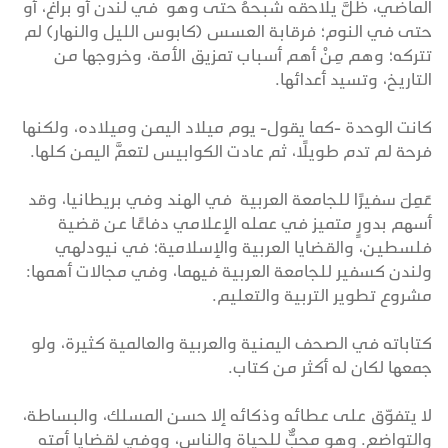
الماضي، ظلَّ يلاحقه شبحهُ حتى وهو في لندن أو براغ، أو
حتى في النوم؛ فرقابة العسس (كابوس الليل والنهار) لم
تتركه؛ وهم مِنْ أهم أسباب تمزيق الأمة، وخروجها من
التاريخ، وتسيد أعدائها.
كانت الوحدة -كما يقول- يوم ميلاد اليمن وميلاده، ولكنها
فرحة لم تدم طويلًا، ثم عادت الكوابيس لتعمَّ اليمن كلها.
عَمِلَ سفيرًا للجامعة العربية في الهند وفي بريطانيا، وقد
أسهم بدورٍ متميز في عمله الإعلامي دفاعًا عن قضية
فلسطين، والقضايا العربية والإسلامية؛ في نيودلهي
ولندن كسفير للجامعة العربية فيهما، وفي مجالات أهمها:
مشروع تطوير التربية والتعليم.
كتاباته في الصحف اليمنية والعربية والعالمية كثيرة، ولو
جمعها لكان له أكثر من كتاب.
لا يتفوّق على عطائه وذكائه إلا حسن المسلك، والبساطة،
والتواضع. وهو محبٌّ للحياة والناس، ووفي لقضايا أمته