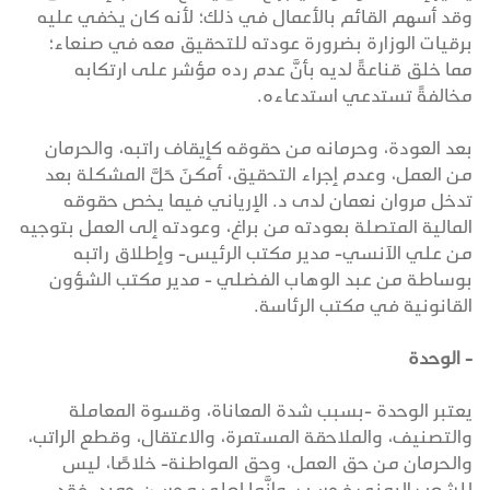
وقد أسهم القائم بالأعمال في ذلك؛ لأنه كان يخفي عليه
برقيات الوزارة بضرورة عودته للتحقيق معه في صنعاء؛
مما خلق قناعةً لديه بأنَّ عدم رده مؤشر على ارتكابه
مخالفةً تستدعي استدعاءه.
بعد العودة، وحرمانه من حقوقه كإيقاف راتبه، والحرمان
من العمل، وعدم إجراء التحقيق، أمكنَ حَلَّ المشكلة بعد
تدخل مروان نعمان لدى د. الإرياني فيما يخص حقوقه
المالية المتصلة بعودته من براغ، وعودته إلى العمل بتوجيه
من علي الآنسي- مدير مكتب الرئيس- وإطلاق راتبه
بوساطة من عبد الوهاب الفضلي - مدير مكتب الشؤون
القانونية في مكتب الرئاسة.
- الوحدة
يعتبر الوحدة -بسبب شدة المعاناة، وقسوة المعاملة
والتصنيف، والملاحقة المستمرة، والاعتقال، وقطع الراتب،
والحرمان من حق العمل، وحق المواطنة- خلاصًا، ليس
للشعب اليمني فحسب، وإنَّما لعلي محسن حميد. فقد