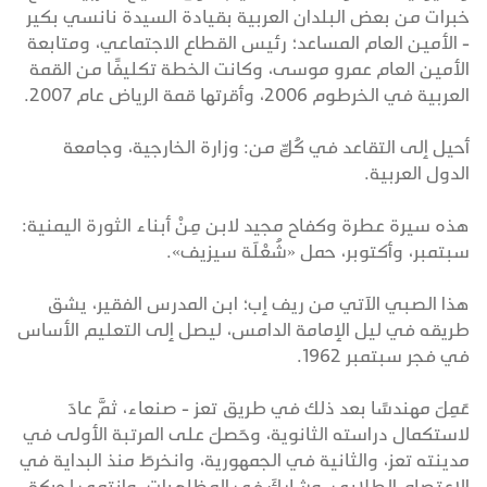
خبرات من بعض البلدان العربية بقيادة السيدة نانسي بكير
- الأمين العام المساعد؛ رئيس القطاع الاجتماعي، ومتابعة
الأمين العام عمرو موسى، وكانت الخطة تكليفًا من القمة
العربية في الخرطوم 2006، وأقرتها قمة الرياض عام 2007.
أحيل إلى التقاعد في كُلٍّ من: وزارة الخارجية، وجامعة
الدول العربية.
هذه سيرة عطرة وكفاح مجيد لابن مِنْ أبناء الثورة اليمنية:
سبتمبر، وأكتوبر، حمل «شُعْلَة سيزيف».
هذا الصبي الآتي من ريف إب؛ ابن المدرس الفقير، يشق
طريقه في ليل الإمامة الدامس، ليصل إلى التعليم الأساس
في فجر سبتمبر 1962.
عَمِلَ مهندسًا بعد ذلك في طريق تعز - صنعاء، ثمَّ عادَ
لاستكمال دراسته الثانوية، وحَصلَ على المرتبة الأولى في
مدينته تعز، والثانية في الجمهورية، وانخرطَ منذ البداية في
الاعتصام الطلابي، وشاركَ في المظاهرات، وانتمى لحركة