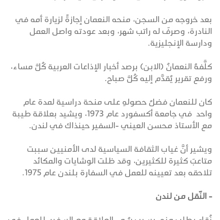
بعد خروجه من السجن، منحه النعمان إجازةً لزيارة أمه في
النادرة، وصرفَ له راتب شهر، وبعد عودته واصل العمل
ودارسة الإنجليزية.
كلَّفهُ النعمانُ (الابن) برصد أخبار الإذاعات العربية كُلَّ مساء،
ورفع تقرير يُقدَّم إليه كُلَّ صباح.
كان للنعمان فضلُ حصولهِ على منحة دراسية لمدة عام
واحد في جامعة أكسفورد عام 1973، ويشيد بعلاقة طيبة
مع الأستاذ محسن العيني -السفير حينذاك في لندن.
ويشير أنَّ غياب الثقافة السياسية لدى الأمنيين سببت
متاعبَ كثيرة للكثيرين، وقد ظلت الوشايات والمكائد
تلاحقه بعد تعيينه للعمل في السفارة بلندن عام 1975.
- النّقل من لندن
نُقِلَ بطلبٍ منه، بسبب سُوء العلاقة مع السفير، للعمل في