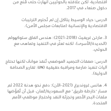
اقتصادية، لكن علاقته بالحوثيين انهارت حتى مُنع من
دخول صنعاء في 2017.
الدرس: حياد الوسيط يتآكل إن لم تُحترم الترتيبات
الاقتصادية والإنسانية (متابعات مجلس الأمن).
3. مارتن غريفيث (2018–2021): هندس اتفاق ستوكهولم
(الحديدة/الأسرى)، لكنه تعثّر في التنفيذ وتماهى مع
الحوثي.
الدرس: صفقات التجميد الموضعي تُنقذ موانئ لكنها تحتاج
آليات تنفيذ صارمة ومراقبة حقيقية (UN، تقارير الصحافة
الدولية).
4. هانس غروندبرغ (2021–الآن): دفع نحو هدنة 2022 ثم
مسار “خارطة طريق” مع السعودية/عُمان، قبل أن تُقوِّضها
ملفات البحر الأحمر وتجزئة النقد واحتجاز موظفي الأمم
المتحدة.