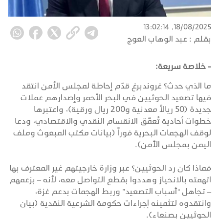
18/08/2025, 13:02:14
بقلم :
عبد الوهاب العوج
- خلاصة سريعة:
ما الذي حدث؟ غروندبرغ قدّم إحاطة لمجلس الأمن انتقد
فيها تصعيد الحوثيين في البحر الأحمر وإصدارهم عملات
جديدة (50 ريالاً معدنية و200 ريال ورقية)، واعتبرها
خطوات أحادية تُعمّق الانقسام النقدي والاقتصادي، ودعا
لوقف الهجمات البحرية فوراً (بيانات مكتب المبعوث وملف
اليمن بمجلس الأمن).
فماذا كان رد الحوثيين؟ عبر وزارة خارجيتهم غير المعترف بها
اتهمته بالانحياز وهددوا بقطع التواصل معه، لأنه – بزعمهم
– تجاهل “أسباب التصعيد” وربط الهجمات بدعم غزة،
وانتقدوه لتثمينه إجراءات حكومة الشرعية النقدية (بيان
الحوثيين بصنعاء).