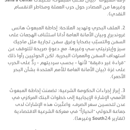
وغيرها من المصادر حول حرب العملة ومخاطر الانقسام
النقدي).
2. الملف البحري وتهديد الملاحة: إحاطة المبعوث هانس
غروندبرغ وبيان الأمانة العامة أدانا استئناف الهجمات على
السفن والتسبّب بضحايا وغرق سفن تجارية مثل ماجيك
سيز وإيترنيتي سي وغيرها، مع دعوةٍ صريحة للتوقف عن
استهداف السفن والممرات البحرية. لكن الحوثيين رأوا ذلك
“قراءة غير دقيقة” لأنها - بحسب سرديتهم - ردٌّ على الحرب
على غزة (بيان الأمانة العامة للأمم المتحدة بشأن البحر
الأحمر).
3. إبراز إجراءات الحكومة الشرعية: تضمنت إحاطة المبعوث
الأممي الإشارة الإيجابية إلى خطوات البنك المركزي في
عدن لتحسين سعر الصرف، واعتُبرت هذه الإشارات لدى
جماعة الحوثي “انحيازاً” في معركة الشرعية الاقتصادية
(تقارير South24 وغيرها).