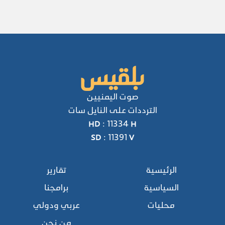
صوت اليمنيين
الترددات على النايل سات
HD : 11334 H
SD : 11391 V
الرئيسية
تقارير
السياسية
برامجنا
محليات
عربي ودولي
من نحن