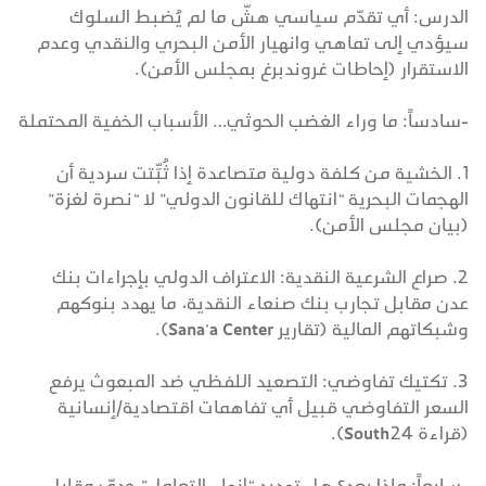
الدرس: أي تقدّم سياسي هشّ ما لم يُضبط السلوك
سيؤدي إلى تماهي وانهيار الأمن البحري والنقدي وعدم
الاستقرار (إحاطات غروندبرغ بمجلس الأمن).
-سادساً: ما وراء الغضب الحوثي… الأسباب الخفية المحتملة
1. الخشية من كلفة دولية متصاعدة إذا ثُبِّتت سردية أن
الهجمات البحرية “انتهاك للقانون الدولي” لا “نصرة لغزة”
(بيان مجلس الأمن).
2. صراع الشرعية النقدية: الاعتراف الدولي بإجراءات بنك
عدن مقابل تجارب بنك صنعاء النقدية، ما يهدد بنوكهم
وشبكاتهم المالية (تقارير Sana’a Center).
3. تكتيك تفاوضي: التصعيد اللفظي ضد المبعوث يرفع
السعر التفاوضي قبيل أي تفاهمات اقتصادية/إنسانية
(قراءة South24).
-سابعاً: ماذا بعد؟ هل تهديد “إنهاء التعامل” جديّ وقابل