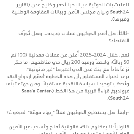
للمليشيات الحوثية عبر البحر الأحمر وخليج عدن (تقارير
South24 وبيان مجلس الأمن وبيانات المقاومة الوطنية
وغيرها).
-ثالثاً: هل أصدر الحوثيون عملات جديدة… وهل تُجزّئ
الاقتصاد؟
نعم. خلال 2024–2025 أُعلن عن عملات معدنية (100 ثم
50 ريالاً)، ولاحقاً ورقية 200 ريال في مناطقهم، ما فجّر
نزاعاً حاداً مع بنك عدن الذي اعتبرها “غير قانونية”.
يرى الخبراء المستقلون أن هذه الخطوة تُعمّق ازدواج النقد
وتُصعّب توحيد السياسة النقدية مستقبلاً. ومن جهته تبنّى
غروندبرغ قراءةً قريبة من هذا الخط (Sana’a Center،
South24).
-رابعاً: هل يستطيع الحوثيون فعلاً “إنهاء مهمّة” المبعوث؟
قانونياً: لا يمكنهم ذلك، فالولاية تُمنح وتُسحب عبر الأمين
العام للأمم المتحدة ومجلس الأمن الدولي.