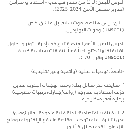
الدرس لليمن: لا بُدّ من مسار سياسي - اقتصادي متزامن
(تقارير مجلس الأمن 2024–2025).
لبنان: ليس هناك مبعوث سلام بل منسّق خاص
(UNSCOL) وقوات اليونيفيل.
الدرس لليمن: الأمم المتحدة تبرع في إدارة التوتر والحلول
الفنية لكنها تحتاج راعياً قوياً لاتفاقات سياسية كبيرة
(UNSCOL وقرار 1701).
-تاسعاً: توصيات عملية (واقعية وغير تقليدية)
1. مقايضة بحر مقابل بنك: وقف الهجمات البحرية مقابل
حزمة اقتصادية متدرجة (رواتب/جمارك/ترتيبات مصرفية)
برعاية أممية–خليجية.
2. آلية تنفيذ اقتصادية: لجنة فنية مزدوجة المقر (عمّان/
عدن) تشرف على توحيد المقاصة والدفع الإلكتروني ومنع
الازدواج النقدي خلال 9 أشهر.