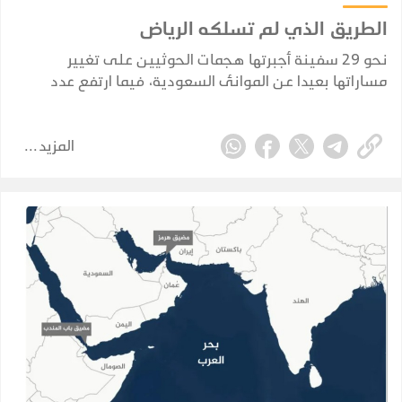
الطريق الذي لم تسلكه الرياض
نحو 29 سفينة أجبرتها هجمات الحوثيين على تغيير
مساراتها بعيدا عن الموانئ السعودية، فيما ارتفع عدد
السفن النفطية السعودية التي أعلنت الجماعة استهدافها
منذ فرض الحظر البحري في 22 يوليو إلى ثماني سفن.
المزيد