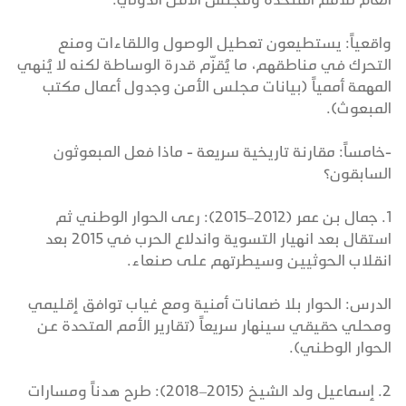
واقعياً: يستطيعون تعطيل الوصول واللقاءات ومنع
التحرك في مناطقهم، ما يُقزّم قدرة الوساطة لكنه لا يُنهي
المهمة أممياً (بيانات مجلس الأمن وجدول أعمال مكتب
المبعوث).
-خامساً: مقارنة تاريخية سريعة - ماذا فعل المبعوثون
السابقون؟
1. جمال بن عمر (2012–2015): رعى الحوار الوطني ثم
استقال بعد انهيار التسوية واندلاع الحرب في 2015 بعد
انقلاب الحوثيين وسيطرتهم على صنعاء.
الدرس: الحوار بلا ضمانات أمنية ومع غياب توافق إقليمي
ومحلي حقيقي سينهار سريعاً (تقارير الأمم المتحدة عن
الحوار الوطني).
2. إسماعيل ولد الشيخ (2015–2018): طرح هدناً ومسارات