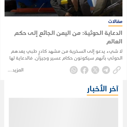
مقالات
الدعاية الحوثية: من اليمن الجائع إلى حكم
العالم
لا شيء يدعو إلى السخرية من مشهد كادرٍ طبي يعدهم
الحوثي بأنهم سيكونون حكام عسير وجيزان. فالدعاية لها
جذر حقيقي في اطماع الجماعة وتدغدغ أحلام البائسين
المزيد
وتعزز لديهم إحساسهم بالمظلومية.
آخر الأخبار