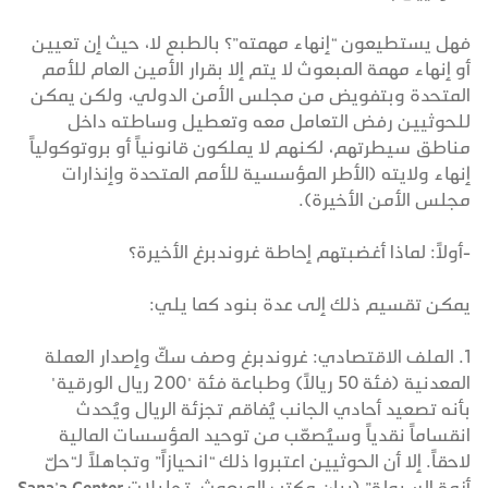
فهل يستطيعون “إنهاء مهمته”؟ بالطبع لا، حيث إن تعيين
أو إنهاء مهمة المبعوث لا يتم إلا بقرار الأمين العام للأمم
المتحدة وبتفويض من مجلس الأمن الدولي، ولكن يمكن
للحوثيين رفض التعامل معه وتعطيل وساطته داخل
مناطق سيطرتهم، لكنهم لا يملكون قانونياً أو بروتوكولياً
إنهاء ولايته (الأطر المؤسسية للأمم المتحدة وإنذارات
مجلس الأمن الأخيرة).
-أولاً: لماذا أغضبتهم إحاطة غروندبرغ الأخيرة؟
يمكن تقسيم ذلك إلى عدة بنود كما يلي:
1. الملف الاقتصادي: غروندبرغ وصف سكّ وإصدار العملة
المعدنية (فئة 50 ريالاً) وطباعة فئة "200 ريال الورقية"
بأنه تصعيد أحادي الجانب يُفاقم تجزئة الريال ويُحدث
انقساماً نقدياً وسيُصعّب من توحيد المؤسسات المالية
لاحقاً. إلا أن الحوثيين اعتبروا ذلك “انحيازاً” وتجاهلاً لـ“حلّ
أزمة السيولة” (بيان مكتب المبعوث، تحليلات Sana’a Center