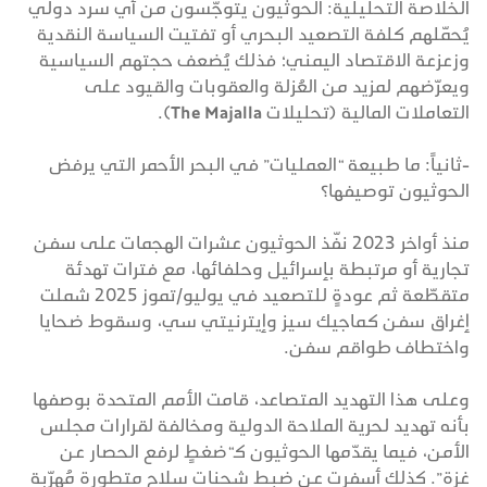
الخلاصة التحليلية: الحوثيون يتوجّسون من أي سرد دولي
يُحمّلهم كلفة التصعيد البحري أو تفتيت السياسة النقدية
وزعزعة الاقتصاد اليمني؛ فذلك يُضعف حجتهم السياسية
ويعرّضهم لمزيد من العُزلة والعقوبات والقيود على
التعاملات المالية (تحليلات The Majalla).
-ثانياً: ما طبيعة “العمليات” في البحر الأحمر التي يرفض
الحوثيون توصيفها؟
منذ أواخر 2023 نفّذ الحوثيون عشرات الهجمات على سفن
تجارية أو مرتبطة بإسرائيل وحلفائها، مع فترات تهدئة
متقطّعة ثم عودةٍ للتصعيد في يوليو/تموز 2025 شملت
إغراق سفن كـماجيك سيز وإيترنيتي سي، وسقوط ضحايا
واختطاف طواقم سفن.
وعلى هذا التهديد المتصاعد، قامت الأمم المتحدة بوصفها
بأنه تهديد لحرية الملاحة الدولية ومخالفة لقرارات مجلس
الأمن، فيما يقدّمها الحوثيون كـ“ضغطٍ لرفع الحصار عن
غزة”. كذلك أسفرت عن ضبط شحنات سلاح متطورة مُهرّبة