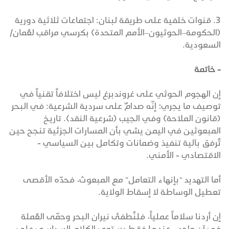
3. قنوات خلفية على طريقة لبنان: اجتماعات ثلاثية دورية
(الحكومة–الحوثيون–الأمم المتحدة) بكرسي مراقب لعُمان/
السعودية.
- خاتمة
إن الهجوم الحوثي على غروندبرغ ليس اختلافاً تقنياً في
توصيف ما يجري؛ إنّه صدامٌ على سردية الشرعية: في البحر
(قانون الملاحة) وفي الجيب (شرعية النقد). تاريخ
المبعوثين في اليمن يشي بأن المسارات الجزئية تنجح حين
تُرفق بآلية تنفيذ وضمانات وتكامل بين السياسي -
الاقتصادي - الأمني.
أما التهديد “بإنهاء التعامل” مع المبعوث، فحدّه الأقصى
تعطيل الوساطة لا إسقاط الولاية.
إن أردنا سلاماً عملياً، فلنُطفئ نيران البحر وحمّى العُملة
في آنٍ واحد - عندها فقط يستوي الكلام السياسي على