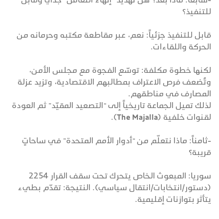
للتنفيذ؟
قابل للتنفيذ جزئياً: نعم، عبر مقاطعة مكتبه وحرمانه من
الحركة واللقاءات.
لكنها خطوة مكلفة: توسّع الفجوة مع مجلس الأمن،
وتُضعف فرص الاعتراف بمطالبهم الاقتصادية، وتزيد عزلة
المصارف في مناطقهم.
لذلك تميل الجماعة تاريخياً إلى “التصعيد المقيّد” ثم العودة
لقنوات خلفية (The Majalla).
-ثامناً: ماذا نتعلّم من “أدوار الأمم المتحدة” في ساحاتٍ
قريبة؟
سوريا: المبعوث الخاص يتحرك تحت سقف القرار 2254
(دستور/انتخابات/انتقال سياسي). النتيجة: تقدّم بطيء
يتأثر بتوازنات إقليمية.