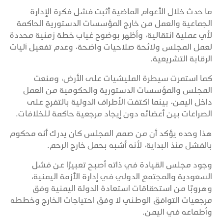
ما حدث خلال الأعوام الماضية أثبت فشل فكرة الإدارة
الجماعية والعمل من خارج المؤسسات الدستورية الحاكمة
لأي عملية انتقالية، وأظهر بوضوح غياب خطة زمنية محددة
لعمل المجلس ولائحة صلاحيات واضحة، وعدم تفعيل آليات
الرقابة التشريعية.
كما استمرت سيطرة المليشيات على الأرض، ومنعت
المجلس والمؤسسات الدستورية والحكومية من العمل
داخل اليمن، بينما اكتفت الأطراف الدولية بالتفرج على
الصراعات بين أعضائه دون إيجاد مرجعية حاكمة للخلافات.
هذا وحده يؤكد أن من صمم المجلس كان يدرك أنه محكوم
بالفشل منذ البداية، لأنه أشبه بحمل خارج الرحم.
وجود مجلس القيادة في ذاته أصبح تعبيرًا عن فشل
السعودية والمجتمع الدولي في إدارة الأزمة اليمنية،
وهروبًا من استحقاقات استعادة الدولة اليمنية وفق
مرجعيات التوافق الوطني لا وفق احتياجات الخارج وخططه
وأطماعه في اليمن.