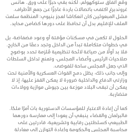
وقّع اتفاق ستوكهولم، لكنه بقي حبرًا على ورق. هانس
غروندبرغ اكتفى باتصالات باردة عاجزًا عن جمع الأطراف.
فشل المبعوثين كان انعكاسًا لعجز بنيوي: المنظمة سلمت
الملف للإقليم بدل أن تحافظ على دورها كضامن محايد.
الحلول لا تكمن في مسكنات مؤقتة أو وعود فضفاضة، بل
في خطوات متكاملة تبدأ من الداخل وتجد دعمًا من الخارج.
فلا بد أولًا من صياغة لائحة تنظيمية مُلزمة تحدد بوضوح
صلاحيات الرئيس وأعضاء المجلس، وتمنع تداخل السلطات
الذي جعل المجلس ساحة للفوضى.
وإلى جانب ذلك، يظل دمج القوات العسكرية والأمنية تحت
وزارتي الدفاع والداخلية ضرورة لا يمكن القفز عليها، إذ لا
يمكن أن تبقى البلاد موزعة بين جيوش موازية وولاءات
متضاربة.
كما أن إعادة الاعتبار للمؤسسات الدستورية بات أمرًا ملحًا.
فالبرلمان والقضاء ينبغي أن يعودا إلى ممارسة دورهما
الطبيعي كسلطتين رقابية وتشريعية، قادرتين على
محاسبة المجلس والحكومة وإعادة التوازن إلى معادلة