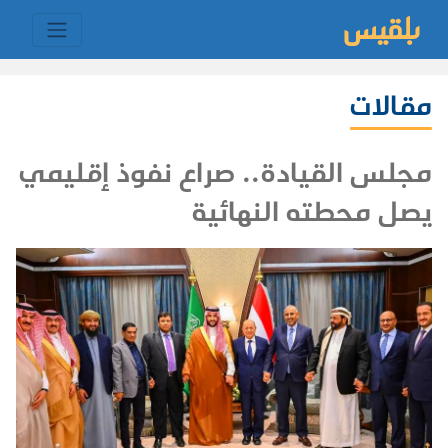
مقالات
مجلس القيادة.. صراع نفوذ إقليمي
يصل محطته النهائية