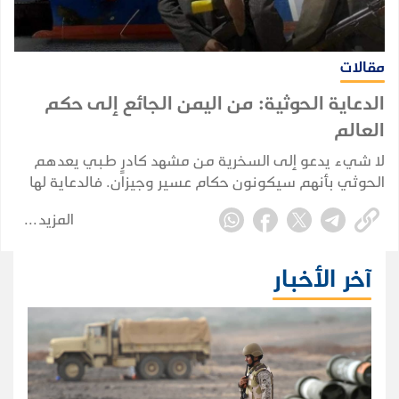
مقالات
الدعاية الحوثية: من اليمن الجائع إلى حكم
العالم
لا شيء يدعو إلى السخرية من مشهد كادرٍ طبي يعدهم
الحوثي بأنهم سيكونون حكام عسير وجيزان. فالدعاية لها
جذر حقيقي في اطماع الجماعة وتدغدغ أحلام البائسين
المزيد
وتعزز لديهم إحساسهم بالمظلومية.
آخر الأخبار