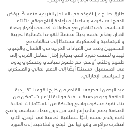
طارق صالح عزز نفوذه في الساحل الغربي، متمسكًا برفض
الدمج العسكري، وساعيا إلى إعادة إنتاج موقع عائلته
السياسي، في تناقض مع محاولات العليمي إظهار وحدة
القرار. وقدّم نفسه بديلاً محتملاً للقوى الشمالية الحزبية
والاجتماعية والعسكرية، مستندًا إلى تحالفات مع
السلفيين وعدد من القيادات الحزبية في الشمال والجنوب،
ليبني لنفسه صورة لاعب يتجاوز إطار الساحل الغربي إلى
طموح وطني أوسع، مع طموح سياسي وعسكري يدوم
في المستقبل، مستندًا أيضًا إلى الدعم المالي والعسكري
والسياسي الإماراتي.
عبد الرحمن المحرمي، القادم من خارج القوى التقليدية
الحاكمة وذو مرجعية سلفية موالية للإمارات، تمكن من
بناء نفوذ عسكري واسع وشبكة من الاستثمارات المالية
الضخمة بدعم مالي إماراتي، من دون غطاء سياسي واضح.
لكنه يقدم نفسه راعيًا للسلفية الجامية في اليمن، التي
انتشرت مراكزها وقواتها من البقع والملاحيظ إلى المهرة