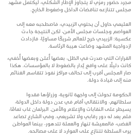
مجرد حضور رمزي لا يتجاوز الإطار الشكلي، ليكتمل مشهد
مجلس تتنازعه تناقضات الداخل وضغوط الخارج.
العليمي حاول أن يحتوي الزبيدي، فاصطحبه معه إلى
العواصم وجلسات مجلس الأمن، لكن النتيجة جاءت
عكسية: الزبيدي خرج للعالم شريكًا مساويًا، فازدادت
ازدواجية المشهد وضاعت هيبة الرئاسة.
القرارات التي صدرت في الظل، بعضها أُعلن وبعضها أُخفي،
كانت دليلًا على واقع يُدار بالضغوط لا بالمؤسسات. هكذا
صار المجلس أقرب إلى تحالف مراكز نفوذ تتقاسم الغنائم
منه إلى قيادة دولة.
الحكومة تحولت إلى واجهة ثانوية، وزراؤها فقدوا
سلطاتهم، والانتقالي أقام في عدن دولة داخل الدولة،
يسيطر على النقابات والإعلام والأمن. البرلمان غاب تمامًا،
فلم يعد له دور رقابي ولا تشريعي. وفي الشارع تصاعد
الغضب، فالمعيشة تنهار والعملة تتدهور، بينما المواطن
يرى السلطة تتنازع على الموارد لا على مصالحه.