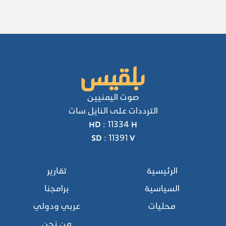
صوت اليمنيين
الترددات على النايل سات
HD : 11334 H
SD : 11391 V
الرئيسية
تقارير
السياسية
برامجنا
محليات
عربي ودولي
من نحن