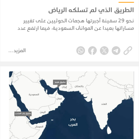
الطريق الذي لم تسلكه الرياض
نحو 29 سفينة أجبرتها هجمات الحوثيين على تغيير
مساراتها بعيدا عن الموانئ السعودية، فيما ارتفع عدد
السفن النفطية السعودية التي أعلنت الجماعة استهدافها
منذ فرض الحظر البحري في 22 يوليو إلى ثماني سفن.
المزيد