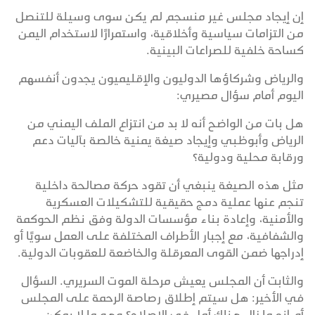
إن إيجاد مجلس غير منسجم لم يكن سوى وسيلة للتنصل
من التزامات سياسية وأخلاقية، واستمرارًا لاستخدام اليمن
كساحة خلفية للصراعات البينية.
والرياض وشركاؤها الدوليون والإقليميون يجدون أنفسهم
اليوم أمام سؤال مصيري:
هل بات من الواضح أنه لا بد من انتزاع الملف اليمني من
الرياض وأبوظبي وإيجاد صيغة يمنية خالصة بآليات دعم
ورقابة محلية ودولية؟
مثل هذه الصيغة ينبغي أن تقود حركة مصالحة داخلية
تنجم عنها عملية دمج حقيقية للتشكيلات العسكرية
والأمنية، وإعادة بناء مؤسسات الدولة وفق نظم الحوكمة
والشفافية، مع إجبار الأطراف المختلفة على العمل سويًا أو
إدراجها ضمن القوى المعرقلة والخاضعة للعقوبات الدولية.
والثابت أن المجلس يعيش مرحلة الموت السريري. السؤال
في الأخير: هل سيتم إطلاق رصاصة الرحمة على المجلس
أم إنه ما زال هناك أمل في الإصلاح؟ وهو ما لا يمكن