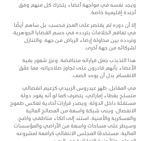
ويجد نفسه في مواجهة أعضاء يتحرك كل منهم وفق
أجندة إقليمية خاصة.
إلا أن دوره لم يقتصر على العجز فحسب، بل ساهم أيضًا
في تفاقم الخلافات بتردده في حسم القضايا الجوهرية،
وتردده بين محاولة إرضاء الرياض من جهة، والتنازل
لشركائه من جهة أخرى.
هذا التذبذب جعل قراراته متناقضة، وعزز شعور بقية
الأعضاء بأنهم قادرون على تجاوز صلاحياته، مما عمّق
الانقسام بدل أن يوحد الصف.
في المقابل، ظهر عيدروس الزبيدي كزعيم انفصالي
متسلح بغطاء إماراتي، يتصرف كما لو أنه يقود دولة
مستقلة داخل الدولة، ويصدر قرارات أحادية تعكس طموح
الانفصال، وبنى شبكة واسعة من المصالح المالية
والعسكرية والأمنية. استند إلى اتكاء مناطقي واضح،
وسيطر على مساحات واسعة من الأراضي والمؤسسات
المالية، مستخدمًا المجلس الانتقالي كرافعة لمشروعه
المحلي وللأجندة الإماراتية في اليمن.