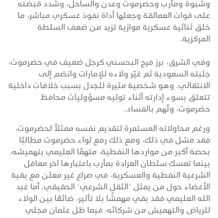
وشبوة ومأرب وحضرموت وعدن والساحل، وشدد قبضته
على قوات العمالقة وجعلها أداة نفوذ عسكري مباشر، ما
خلق ثنائية عسكرية موازية تزيد من ضعف السلطة
المركزية.
وفي الشرق، برز فرج البحسني كرجل ضعيف في حضرموت،
جلبته السعودية ثم غيّر ولاءه للإمارات وانضم إلى
الانتقالي. وهو شخصية مثيرة للجدل بسبب خلافات داخلية
تتعلق بسوء إدارته أثناء توليه مسؤوليات محافظ
حضرموت، وتُهم بالفساد.
ورغم محاولاته المستمرة لتقديم نفسه ممثلاً لحضرموت،
فقد فشل في ذلك، ومع ذلك رفع لواء حضرموت مطالبًا
بحصة أكبر من مواردها النفطية، متهمًا العليمي بتهميشه،
بينما تمسك سلطان العرادة بمأرب باعتبارها آخر معاقل
الشرعية النفطية والعسكرية، في صراع غير معلن مع بقية
الأعضاء حول من يمثل "الثقل الشرعي" الحقيقي. أما عبد
الله العليمي فقد بقي مهمشًا بلا تأثير، ضائعًا بين الولاء
للرياض والتهميش من شركائه، فيما ظل عثمان مجلي