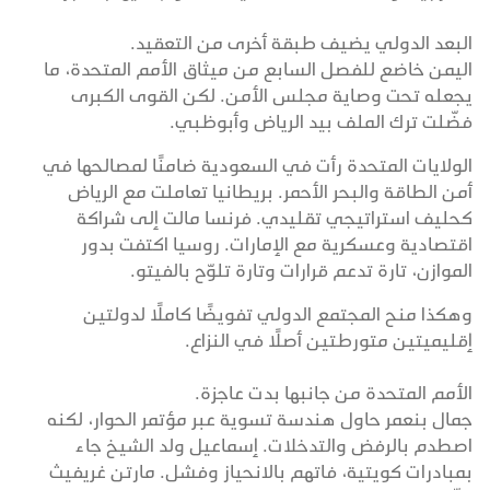
البعد الدولي يضيف طبقة أخرى من التعقيد.
اليمن خاضع للفصل السابع من ميثاق الأمم المتحدة، ما
يجعله تحت وصاية مجلس الأمن. لكن القوى الكبرى
فضّلت ترك الملف بيد الرياض وأبوظبي.
الولايات المتحدة رأت في السعودية ضامنًا لمصالحها في
أمن الطاقة والبحر الأحمر. بريطانيا تعاملت مع الرياض
كحليف استراتيجي تقليدي. فرنسا مالت إلى شراكة
اقتصادية وعسكرية مع الإمارات. روسيا اكتفت بدور
الموازن، تارة تدعم قرارات وتارة تلوّح بالفيتو.
وهكذا منح المجتمع الدولي تفويضًا كاملًا لدولتين
إقليميتين متورطتين أصلًا في النزاع.
الأمم المتحدة من جانبها بدت عاجزة.
جمال بنعمر حاول هندسة تسوية عبر مؤتمر الحوار، لكنه
اصطدم بالرفض والتدخلات. إسماعيل ولد الشيخ جاء
بمبادرات كويتية، فاتهم بالانحياز وفشل. مارتن غريفيث