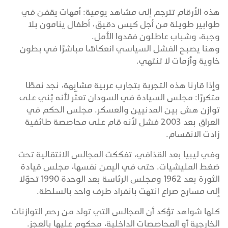
هذه الأرقام تترجم إلى مشاهد يومية: أمهات يقفن في
طوابير طويلة من أجل كيس دقيق، أطفال ينامون بلا
وجبة، وشباب عاطلون فقدوا الأمل.
وهنا يصبح الفشل السياسي انعكاسًا مباشرًا في بطون
خاوية وأزمات لا تنتهي.
وإذا قارنا هذه التجربة بتجارب عربية مشابهة، نجد نمطًا
متكررًا: مجلس السيادة في السودان تعثّر لأنه بُني على
توازن هش بين المدنيين والعسكر. مجلس الحكم في
العراق بعد 2003 فشل لأنه قام على محاصصة طائفية
زادت الانقسام.
وفي ليبيا بعد القذافي، تفككت المجالس الانتقالية تحت
ضغط المليشيات. حتى في اليمن نفسها، مجلس قيادة
الثورة بعد 1962 ومجلس الرئاسة بعد الوحدة 1990 تحوّلا
إلى مسارح صراع انتهت بانفراد طرف واحد بالسلطة.
كلها شواهد تؤكد أن المجالس التي تولد من رحم التوازنات
الخارجية أو المحاصصات الداخلية، محكوم عليها بالعجز.