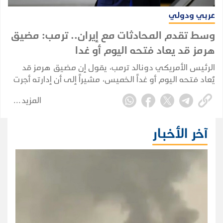
عربي ودولي
وسط تقدم المحادثات مع إيران.. ترمب: مضيق
هرمز قد يعاد فتحه اليوم أو غدا
الرئيس الأمريكي دونالد ترمب، يقول إن مضيق هرمز قد
يُعاد فتحه اليوم أو غداً الخميس، مشيراً إلى أن إدارته أجرت
"مناقشات جيدة للغاية" مع إيران، في تصريحات عززت
المزيد
التوقعات بإمكانية التوصل إلى اتفاق يخفف التوتر القائم
منذ أشهر.
آخر الأخبار