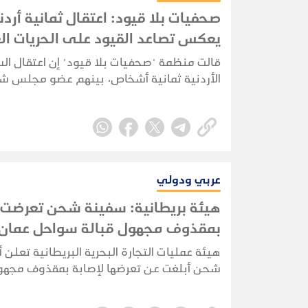
صحفيات بلا قيود: اعتقال ثمانية أردن
يعكس تصاعد القيود على الحريات ال
قالت منظمة "صحفيات بلا قيود" إن اعتقال ا
الأردنية ثمانية أشخاص، بينهم عضو مجلس 
الأمة زياد الميتاني، يعكس استمرار تراجع الحري
العامة والحقوق السياسية وحرية الرأي والتعب
المملكة.
عربي ودولي
هيئة بريطانية: سفينة شحن تعرضت 
بمقذوف مجهول قبالة سواحل عمان
هيئة عمليات التجارة البحرية البريطانية تعلن 
شحن أبلغت عن تعرضها لإصابة بمقذوف مجهول
إبحارها قبالة سواحل سلطنة عُمان.