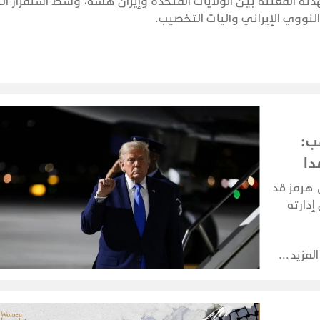
نة المعلنة بين الولايات المتحدة وإيران هشة، وسط استمرار الت
نووي الإيراني وآليات التخصيب.
ب:
دا
 هرمز قد
إدارته
صريحات
ف التوتر
المزيد