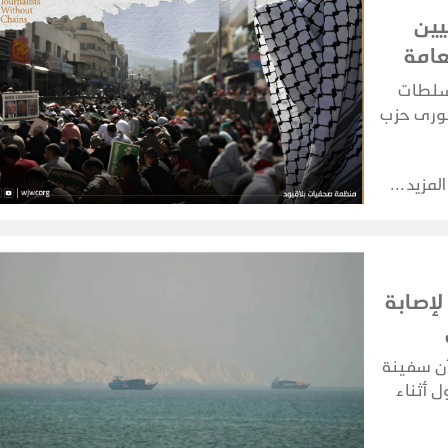
يين
عامة
لسلطات
شورى حزب
ات
ير في
المزيد
لإصابة
أن سفينة
 أثناء