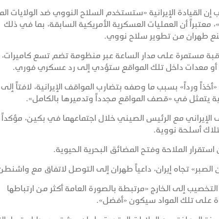
ن القيادة الإيرانية «ستستخدم السلاح النووي ضد الولايات الم
 معتبراً أن العمليات العسكرية الأمريكية السابقة، بما في ذلك
نع طهران من تطوير سلاح نووي.
راقبة مستمرة على مدار الساعة عبر منظومة تضم تسع كاميرات،
اد أو معدات داخل تلك المواقع ستؤدي إلى رد عسكري فوري.
خذاً ورداً» بسبب ما وصفه بتضارب المواقف الإيرانية، لافتاً إلى 
نية يتمثل في «قصف المواقع مجدداً وتدميرها بالكامل».
لإيراني مع الرئيس الصيني خلال اجتماعهما في بكين، مؤكداً 
تلاك أسلحة نووية.
قرار الملاحة وفتح المضائق البحرية الحيوية.
الصبر» تجاه إيران، داعياً طهران إلى التوصل لاتفاق مع واشنطن
 التخصيب إلى الخارج «مرتبطة بالصورة العامة أكثر من ارتباطها
حدة على تلك المواد سيكون «أفضل».