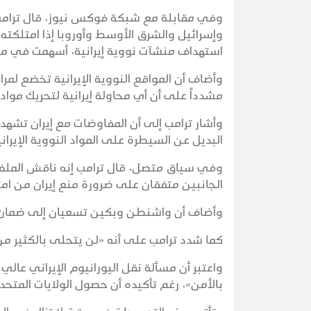
وفي مقابلة مع شبكة فوكس نيوز، قال ترامب إ
وإسرائيل والشرق الأوسط وأوروبا إذا امتلكته»،
استهداف منشآت نووية إيرانية، أسهمت في م
وأضاف أن المواقع النووية الإيرانية تخضع لم
مشدداً على أن أي محاولة إيرانية لتحريك مو
وأشار ترامب إلى أن المفاوضات مع إيران تشهد «أ
البديل عن السيطرة على المواد النووية الإيرا
وفي سياق متصل، قال ترامب إنه ناقش الملف ا
الجانبين متفقان على ضرورة منع إيران من ام
وأضاف أن واشنطن وبكين تسعيان إلى ضمان است
كما شدد ترامب على أنه «لن يتحلى بالكثير من 
واعتبر أن مسألة نقل اليورانيوم الإيراني عالي
بالأمن»، رغم تأكيده أن حصول الولايات المت