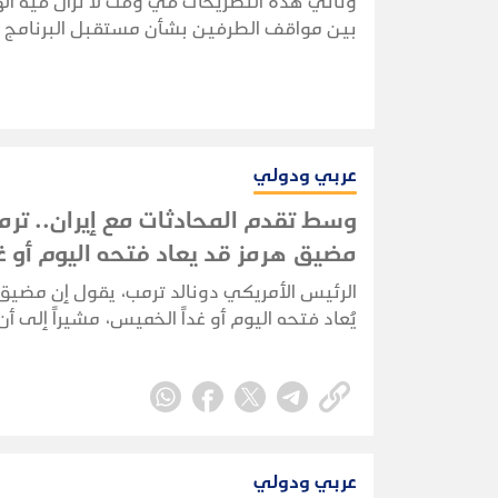
وتأتي هذه التصريحات في وقت لا تزال فيه الهد
بين مواقف الطرفين بشأن مستقبل البرنامج ال
عربي ودولي
وسط تقدم المحادثات مع إيران.. ترم
مضيق هرمز قد يعاد فتحه اليوم أو غ
الرئيس الأمريكي دونالد ترمب، يقول إن مضيق
يُعاد فتحه اليوم أو غداً الخميس، مشيراً إلى أن 
أجرت "مناقشات جيدة للغاية" مع إيران، في ت
عززت التوقعات بإمكانية التوصل إلى اتفاق يخف
القائم منذ أشهر.
عربي ودولي