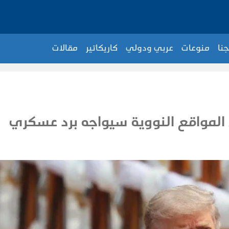
جنا
منوعات
عربي ودولي
كاريكاتير
مقالات
 المواقع النووية سيواجه برد عسكري