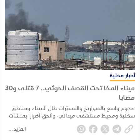
أخبار محلية
ميناء المخا تحت القصف الحوثي.. 7 قتلى و30
مصابا
هجوم واسع بالصواريخ والمسيّرات طال الميناء ومناطق
سكنية ومحيط مستشفى ميداني، وألحق أضرارا بمنشآت
مدنية وحيوية في المدينة.
المزيد