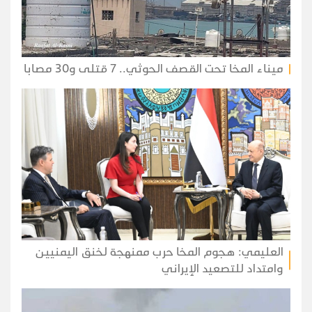
ميناء المخا تحت القصف الحوثي.. 7 قتلى و30 مصابا
العليمي: هجوم المخا حرب ممنهجة لخنق اليمنيين
وامتداد للتصعيد الإيراني