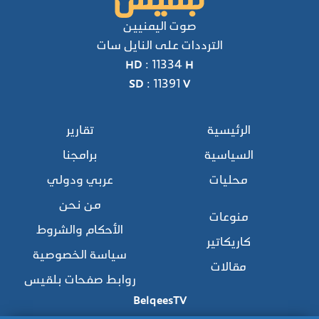
صوت اليمنيين
الترددات على النايل سات
HD : 11334 H
SD : 11391 V
الرئيسية
تقارير
السياسية
برامجنا
محليات
عربي ودولي
من نحن
منوعات
الأحكام والشروط
كاريكاتير
سياسة الخصوصية
مقالات
روابط صفحات بلقيس
BelqeesTV