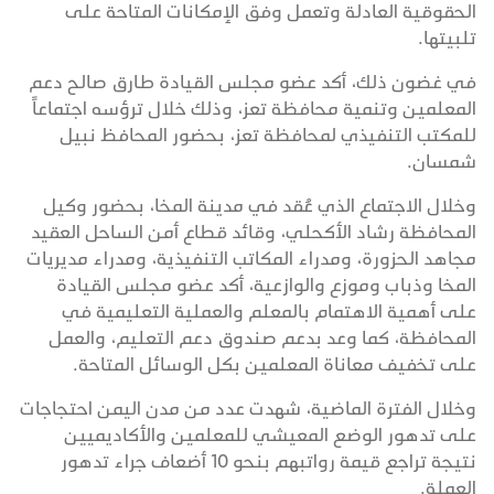
الحقوقية العادلة وتعمل وفق الإمكانات المتاحة على
تلبيتها.
في غضون ذلك، أكد عضو مجلس القيادة طارق صالح دعم
المعلمين وتنمية محافظة تعز، وذلك خلال ترؤسه اجتماعاً
للمكتب التنفيذي لمحافظة تعز، بحضور المحافظ نبيل
شمسان.
وخلال الاجتماع الذي عُقد في مدينة المخا، بحضور وكيل
المحافظة رشاد الأكحلي، وقائد قطاع أمن الساحل العقيد
مجاهد الحزورة، ومدراء المكاتب التنفيذية، ومدراء مديريات
المخا وذباب وموزع والوازعية، أكد عضو مجلس القيادة
على أهمية الاهتمام بالمعلم والعملية التعليمية في
المحافظة، كما وعد بدعم صندوق دعم التعليم، والعمل
على تخفيف معاناة المعلمين بكل الوسائل المتاحة.
وخلال الفترة الماضية، شهدت عدد من مدن اليمن احتجاجات
على تدهور الوضع المعيشي للمعلمين والأكاديميين
نتيجة تراجع قيمة رواتبهم بنحو 10 أضعاف جراء تدهور
العملة.