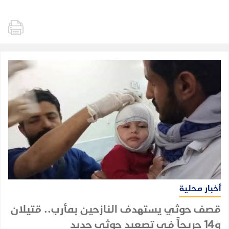
أخبار محلية
قصف حوثي يستهدف النازحين بمأرب.. قتيلان
و14 جريحاً في تصعيد حوثي جديد