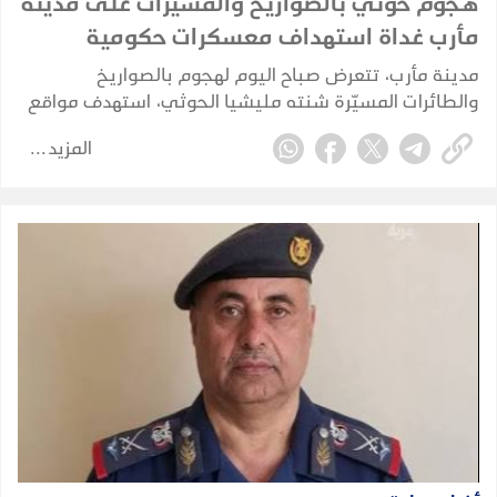
هجوم حوثي بالصواريخ والمسيرات على مدينة
مأرب غداة استهداف معسكرات حكومية
مدينة مأرب، تتعرض صباح اليوم لهجوم بالصواريخ
والطائرات المسيّرة شنته مليشيا الحوثي، استهدف مواقع
شمالي المدينة، وفق ما أكدته مصادر محلية.
المزيد