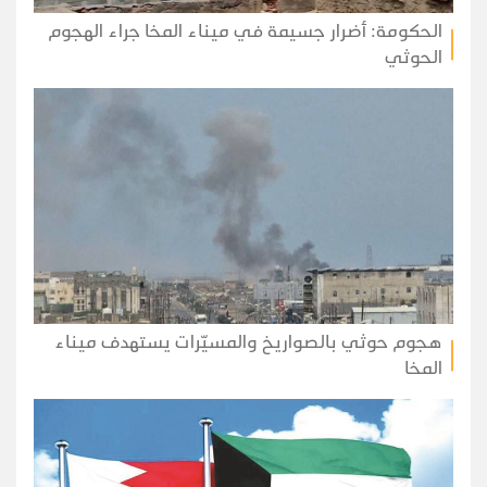
الحكومة: أضرار جسيمة في ميناء المخا جراء الهجوم
الحوثي
هجوم حوثي بالصواريخ والمسيّرات يستهدف ميناء
المخا