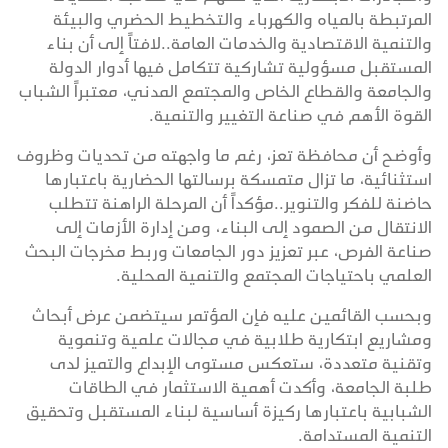
المرتبطة بالمياه والكهرباء والتخطيط الحضري والبيئة
والتنمية الاقتصادية والخدمات العامة..لافتاً إلى أن بناء
المستقبل مسؤولية تشاركية تتكامل فيها أدوار الدولة
والجامعة والقطاع الخاص والمجتمع المدني، معتبراً الشباب
القوة الأهم في صناعة التغيير والتنمية.
وأوضح أن محافظة تعز، رغم ما واجهته من تحديات وظروف
استثنائية، ما تزال متمسكة برسالتها الحضارية باعتبارها
حاضنة للفكر والتنوير..مؤكداً أن المرحلة الراهنة تتطلب
الانتقال من الصمود إلى البناء، ومن إدارة الأزمات إلى
صناعة الفرص، عبر تعزيز دور الجامعات وربط مخرجات البحث
العلمي باحتياجات المجتمع والتنمية المحلية.
وبحسب القائمين عليه فإن المؤتمر سيتضمن عرض أبحاث
ومشاريع ابتكارية طلابية في مجالات علمية وتنموية
وتقنية متعددة، ستعكس مستوى الإبداع والتميز لدى
طلبة الجامعة، وأكدت أهمية الاستثمار في الطاقات
الشبابية باعتبارها ركيزة أساسية لبناء المستقبل وتحقيق
التنمية المستدامة.