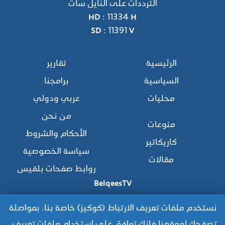
الترددات على النايل سات
HD : 11334 H
SD : 11391 V
الرئيسية
تقارير
السياسية
برامجنا
محليات
عربي ودولي
من نحن
منوعات
الأحكام والشروط
كاريكاتير
سياسة الخصوصية
مقالات
روابط صفحات بلقيس
BelqeesTV
نستخدم ملفات تعريف الارتباط (كوكيز) خاصة بنا. بمواصلة
تصفحك لموقعنا فإنك توافق على استخدام ملفات تعريف