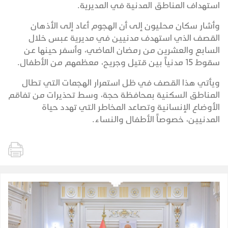
استهداف المناطق المدنية في المديرية.
وأشار سكان محليون إلى أن الهجوم أعاد إلى الأذهان
القصف الذي استهدف مدنيين في مديرية عبس خلال
السابع والعشرين من رمضان الماضي، وأسفر حينها عن
سقوط 15 مدنياً بين قتيل وجريح، معظمهم من الأطفال.
ويأتي هذا القصف في ظل استمرار الهجمات التي تطال
المناطق السكنية بمحافظة حجة، وسط تحذيرات من تفاقم
الأوضاع الإنسانية وتصاعد المخاطر التي تهدد حياة
المدنيين، خصوصاً الأطفال والنساء.