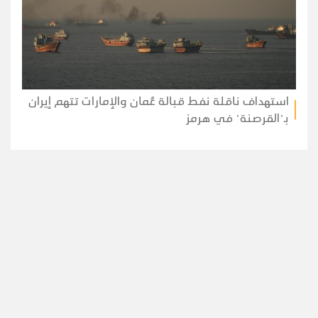
استهداف ناقلة نفط قبالة عُمان والإمارات تتهم إيران
بـ"القرصنة" في هرمز