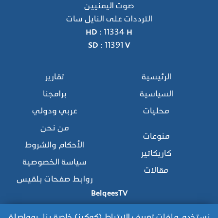
صوت اليمنيين
الترددات على النايل سات
HD : 11334 H
SD : 11391 V
الرئيسية
تقارير
السياسية
برامجنا
محليات
عربي ودولي
من نحن
منوعات
الأحكام والشروط
كاريكاتير
سياسة الخصوصية
مقالات
روابط صفحات بلقيس
BelqeesTV
نستخدم ملفات تعريف الارتباط (كوكيز) خاصة بنا. بمواصلة