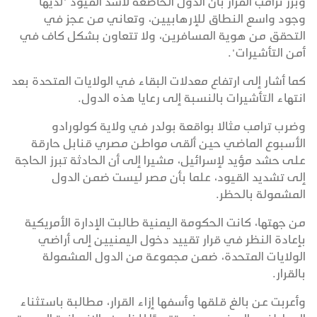
وبرر ترامب القرار بأن الدول الخاضعة لأشد القيود "لديها
وجود واسع النطاق للإرهابيين، وتعاني من عجز في
التحقق من هوية المسافرين، ولا تتعاون بشكل كاف في
أمن التأشيرات".
كما أشار إلى ارتفاع معدلات البقاء في الولايات المتحدة بعد
انتهاء التأشيرات بالنسبة إلى رعايا هذه الدول.
وضرب ترامب مثالا بواقعة بولدر في ولاية كولورادو
الأسبوع الماضي حين ألقى مواطن مصري قنابل حارقة
على حشد مؤيد لإسرائيل، مشيرا إلى أن الحادثة تبرز الحاجة
إلى تشديد القيود، علما بأن مصر ليست ضمن الدول
المشمولة بالحظر.
من جهتها، كانت الحكومة اليمنية طالبت الإدارة الأمريكية
بإعادة النظر في قرار تقييد دخول اليمنيين إلى أراضي
الولايات المتحدة، ضمن مجموعة من الدول المشمولة
بالقرار.
وأعربت عن بالغ قلقها وأسفها إزاء القرار، مطالبة باستثناء