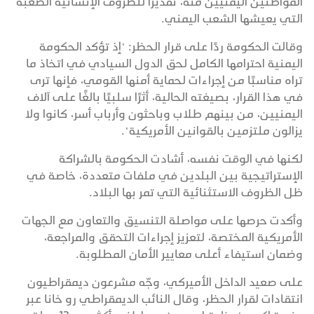
المواطنين اليمنيين منه، تقديرًا للظروف الإنسانية الصعبة
التي يعيشها الشعب اليمني.
وقالت الحكومة ردًا على قرار الحظر: "إذ تؤكد الحكومة
اليمنية احترامها الكامل لحق الدول السيادي في اتخاذ ما
تراه مناسبًا من إجراءات لحماية أمنها القومي، فإنها ترى
في هذا القرار، بصيغته الحالية، أثرًا سلبيًا بالغًا على آلاف
اليمنيين، من بينهم طلاب وباحثون وأرباب أسر، كانوا ولا
يزالون ملتزمين بالقوانين الأمريكية".
لكنها في الوقت نفسه، أشادت الحكومة بالشراكة
الإستراتيجية بين البلدين في ملفات متعددة، خاصة في
ظل الظروف الاستثنائية التي تمر بها البلاد.
وأكدت حرصها على مواصلة التنسيق والتعاون مع الجهات
الأمريكية المختصة، لتعزيز إجراءات التحقق والمراجعة،
وضمان استيفاء أعلى معايير الأمان المطلوبة.
على صعيد الداخل الأميركي، وجّه مشرعون ديمقراطيون
انتقادات لقرار الحظر، وقال النائب الديمقراطي رو خانا عبر