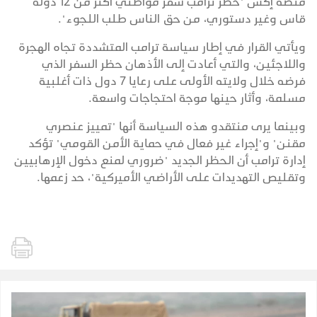
منصة إكس "حظر ترامب سفر مواطني أكثر من 12 دولة
قاس وغير دستوري، من حق الناس طلب اللجوء".
ويأتي القرار في إطار سياسة ترامب المتشددة تجاه الهجرة
واللاجئين، والتي أعادت إلى الأذهان حظر السفر الذي
فرضه خلال ولايته الأولى على رعايا 7 دول ذات أغلبية
مسلمة، وأثار حينها موجة احتجاجات واسعة.
وبينما يرى منتقدو هذه السياسة أنها "تمييز عنصري
مقنن" و"إجراء غير فعال في حماية الأمن القومي" تؤكد
إدارة ترامب أن الحظر الجديد "ضروري لمنع دخول الإرهابيين
وتقليص التهديدات على الأراضي الأميركية"، حد زعمها.