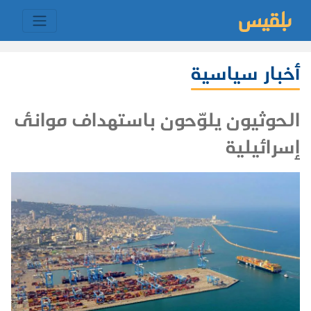
أخبار سياسية
الحوثيون يلوّحون باستهداف موانئ
إسرائيلية