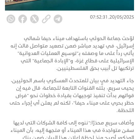
20/05/2025, 07:52:31
لوّحت جماعة الحوثي باستهداف ميناء حيفا شمالي
إسرائيل، في تهديد مباشر ضمن تصعيد متواصل قالت إنه
يأتي رداً على ما وصفته بـ”توسيع العمليات العدوانية”
الإسرائيلية على قطاع غزة، و”الإبادة الجماعية” التي
ترتكبها تل أبيب بحق الفلسطينيين.
جاء التهديد في بيان للمتحدث العسكري باسم الحوثيين،
يحيى سريع، بثّته القنوات التابعة للجماعة، قال فيه إن
قواتهم بدأت تنفيذ توجيهات بقيادة خطوات نحو “فرض
حظر بحري على ميناء حيفا”، لكنه لم يعلن أي إجراء حتى
اللحظة.
وأضاف سريع محذرًا:“ننوه إلى كافة الشركات التي لديها
سفن متواجدة في هذا الميناء أو متجهة إليه، بأن الميناء
المذكور أصبح منذ لحظة إعلان هذا البيان ضمن بنك