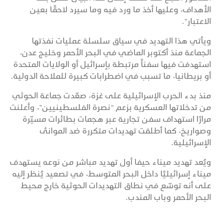
الأهداف، وعليها أخذ ما ورد فيه وما سيرد لاحقًا بعين
الاعتبار”.
ويأتي هذا التهديد في سياق سلسلة عمليات نفذتها
الجماعة منذ أكتوبر الماضي في البحر الأحمر وخليج عدن،
استهدفت فيها سفناً مرتبطة بإسرائيل أو الولايات المتحدة
أو بريطانيا، ما تسبب في اضطرابات كبيرة للملاحة الدولية.
منذ بدء الحرب الإسرائيلية على غزة، صعّدت جماعة الحوثي
من تدخلاتها العسكرية بزعم “نصرة الفلسطينيين”، وأعلنت
مرارًا استهداف سفن تجارية عبر هجمات بطائرات مسيّرة
وصواريخ، كما أطلقت تهديدات متكررة ضد الموانئ
الإسرائيلية.
ويُعد تهديد ميناء حيفا أول تهديد مباشر من نوعه يستهدف
ميناء إسرائيليًا داخل البحر المتوسط، في تصعيد يُنظر إليه
على أنه توسّع في نطاق التهديدات الحوثية خارج محيط
البحر الأحمر وباب المندب.