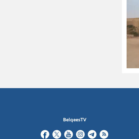
BelqeesTV