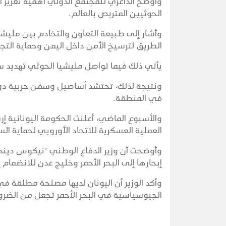
وأوضح الداعري للمجتمع الدولي أهمية تعزيز 
الحوثيين المتربص بالعالم.
وأشار إلى طبيعة التعاون والتخادم بين ملي
الطريق لترسيخ الأمن داخل اليمن وحماية التج
يأتي ذلك فيما تواصل مليشيا الحوثي تهديد سف
ونتيجة لذلك، تحتشد أساصيل وسفن حربية دولي
في المنطقة.
والأسبوع الماضي، أعلنت الحكومة اليونانية إر
العملية العسكرية للاتحاد الأوروبي لحماية ا
وأوضحت أن وزير الدفاع الوطني "نيكوس دينديا
إبحارها إلى البحر الأحمر وخليج عدن للانضما
وأكد الوزير أن اليونان لديها مصلحة مطلقة ف
الجيوسياسية في البحر الأحمر تجعل من الضرور