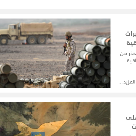
رات
قية
حذر من
قية
ة.
المزيد
على
ت