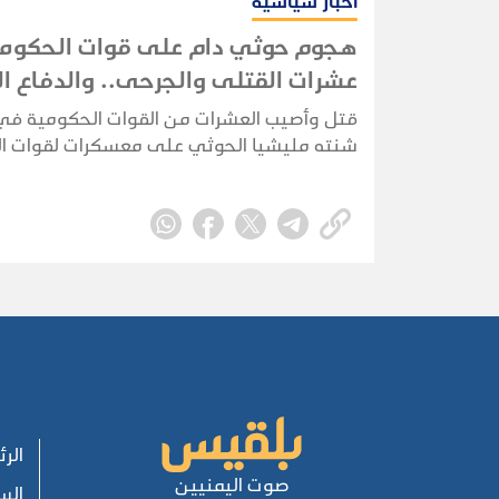
أخبار سياسية
هجوم حوثي دام على قوات الحكومة
عشرات القتلى والجرحى.. والدفاع ال
تتوعد بالرد
قتل وأصيب العشرات من القوات الحكومية ف
شنته مليشيا الحوثي على معسكرات لقوات ا
في مأرب وحضرموت، فيما توعدت وزارة الدفاع ب
وأعلنت الجماعة مسؤوليتها عن الهجوم.
الر
صوت اليمنيين
الس