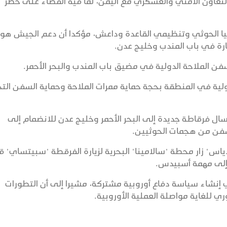
التعاون الأمني والعسكري مع اليمن، لما فيه القضاء على خطر
شيا الحوثي وتنظيمي القاعدة وداعش، مؤكدا أن دعم الجيش هو
ارة في باب المندب وخليج عدن.
ن الملاحة الدولية في مضيق باب المندب والبحر الأحمر.
ة في المنطقة بحجة حماية ممرات الملاحة وحماية السفن التج
سال فرقاطة جديدة إلى البحر الأحمر وخليج عدن للانضمام إلى
لسفن من هجمات الحوثيين.
س" زار محطة "سالامينا" البحرية لزيارة الفرقطة "سبيتساي" ق
م إلى مهمة أسبيدس.
ي إنشاء سياسة دفاع أوروبية مشتركة، مشيرا إلى أن التطورات
ي للغاية مواصلة العملية الأوروبية.