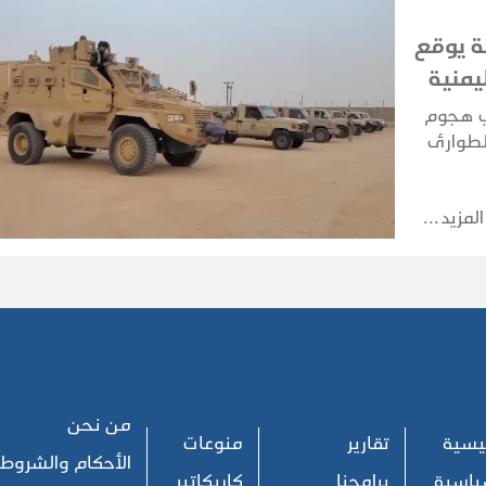
 يوقع
يمنية
ي هجوم
لطوارئ
الرد،
المزيد
من نحن
ئيسية
تقارير
منوعات
الأحكام والشروط
ياسية
برامجنا
كاريكاتير