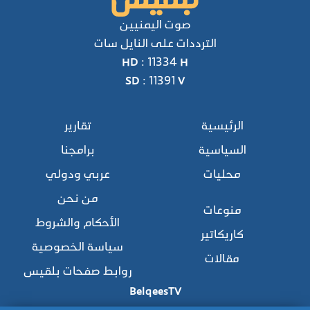
صوت اليمنيين
الترددات على النايل سات
HD : 11334 H
SD : 11391 V
الرئيسية
تقارير
السياسية
برامجنا
محليات
عربي ودولي
من نحن
منوعات
الأحكام والشروط
كاريكاتير
سياسة الخصوصية
مقالات
روابط صفحات بلقيس
BelqeesTV