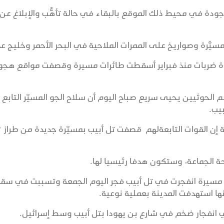
ة في محيط ذلك الموقع بالبقاء في حالة تأهُّب والإبلاغ عن
يَّرة وصواريخ على الممرات الملاحية في البحر الأحمر وخليج ع
تحدة ضربات منذ فبراير أسقطت طائرات مسيرة وقصفت مواقع هجو
الحوثيين يحيى سريع صباح اليوم أن سلاح الجو المسيّر التابع
يب.
ة إن القوات التابعةلهم قصفت تل أبيب بمسيّرة جديدة من طراز "ي
الجماعة، وستكون هدفا رئيسيا لها.
ة مسيرة انفجرت في تل أبيب فجر اليوم الجمعة وتسببت في سق
ا استهدفت المدينة بعملية نوعية.
 انفجار ضخم في شارع بن يهودا بتل أبيب وسط إسرائيل.