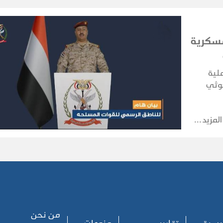
عسكرية
لية
حوثي
 في عدة
المزيد
من نحن