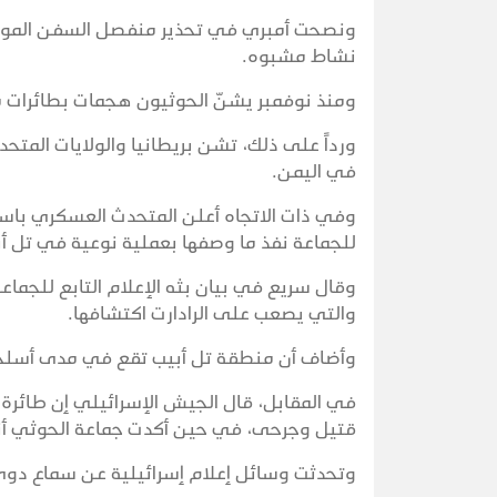
ونصحت أمبري في تحذير منفصل السفن الموجود
نشاط مشبوه.
ومنذ نوفمبر يشنّ الحوثيون هجمات بطائرات مس
ورداً على ذلك، تشن بريطانيا والولايات الم
في اليمن.
وفي ذات الاتجاه أعلن المتحدث العسكري باسم 
للجماعة نفذ ما وصفها بعملية نوعية في تل أب
وقال سريع في بيان بثه الإعلام التابع للجماع
والتي يصعب على الرادارت اكتشافها.
وأضاف أن منطقة تل أبيب تقع في مدى أسلحة 
في المقابل، قال الجيش الإسرائيلي إن طائر
قتيل وجرحى، في حين أكدت جماعة الحوثي أنه
وتحدثت وسائل إعلام إسرائيلية عن سماع دوي