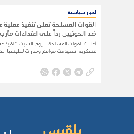
اليمنية واستقلالها ووحدتها وسلامة أراضيها.
أخبار سياسية
القوات المسلحة تعلن تنفيذ عملية 
ضد الحوثيين رداً على اعتداءات مأرب
وحضرموت
أعلنت القوات المسلحة، اليوم السبت، تنفيذ عم
عسكرية استهدفت مواقع وقدرات لمليشيا ال
المدعومة من إيران، على طول خطوط التماس
محاور قتالية.