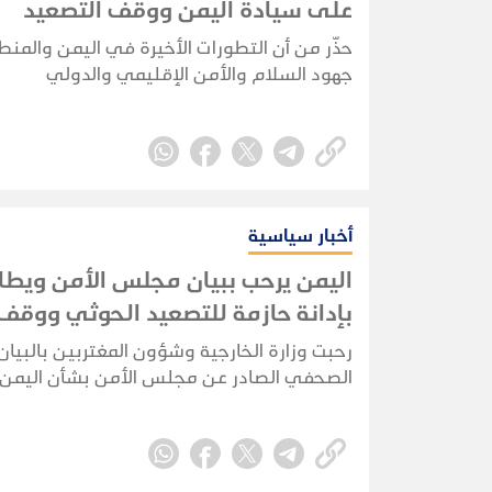
على سيادة اليمن ووقف التصعيد
حذّر من أن التطورات الأخيرة في اليمن والمنط
جهود السلام والأمن الإقليمي والدولي
أخبار سياسية
اليمن يرحب ببيان مجلس الأمن ويطال
بإدانة حازمة للتصعيد الحوثي ووقف
الإيراني
رحبت وزارة الخارجية وشؤون المغتربين بالبيان
الصحفي الصادر عن مجلس الأمن بشأن اليمن،
أدان هبوط طائرات إيرانية في مطاري صنعاء و
دون إذن الحكومة اليمنية -المعترف بها دولياً-،
والاعتداءات الحوثية على السعودية وهجماتها
السفن التجارية، مجدداً التزامه بسيادة الجمهور