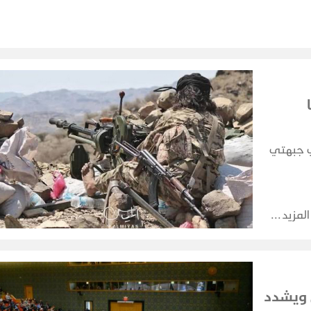
 جبهتي
المزيد
 ويشدد