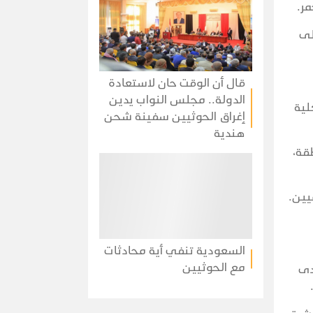
لى
قال أن الوقت حان لاستعادة
الدولة.. مجلس النواب يدين
لية
إغراق الحوثيين سفينة شحن
هندية
قة،
يين.
السعودية تنفي أية محادثات
مع الحوثيين
على مدى