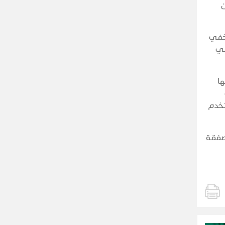
ن
لخفي
في
Op)، نُقل خلالها
تخدم
، بل صفقة