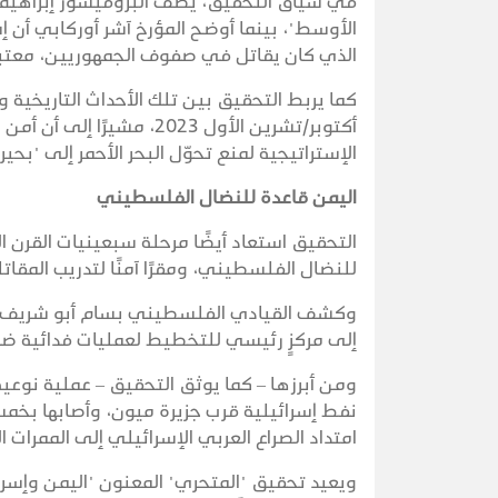
في سياق التحقيق، يصف البروفيسور إبراهيم كا
الأوسط"، بينما أوضح المؤرخ آشر أوركابي أن
الذي كان يقاتل في صفوف الجمهوريين، معتبرة 
كما يربط التحقيق بين تلك الأحداث التاريخية 
أكتوبر/تشرين الأول 2023،
الإستراتيجية لمنع تحوّل البحر الأحمر إلى "بحير
اليمن قاعدة للنضال الفلسطيني
التحقيق استعاد أيضًا مرحلة سبعينيات القرن
للنضال الفلسطيني، ومقرًا آمنًا لتدريب المقاتل
وكشف القيادي الفلسطيني بسام أبو شريف أن ج
إلى مركزٍ رئيسي للتخطيط لعمليات فدائية ضد
ومن أبرزها – كما يوثق التحقيق – عملية نو
نفط إسرائيلية قرب جزيرة ميون، وأصابها بخم
امتداد الصراع العربي الإسرائيلي إلى الممرات ال
ويعيد تحقيق "المتحري" المعنون "اليمن وإسرائ