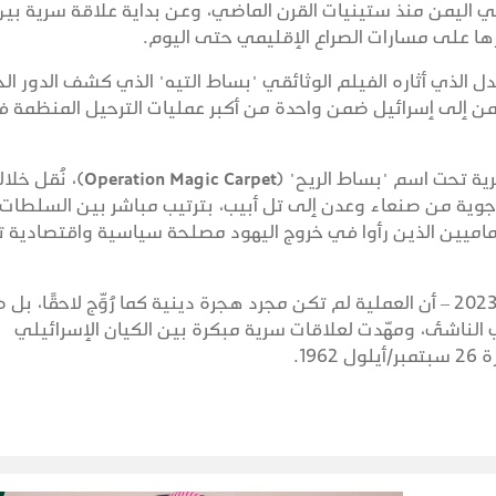
ي اليمن منذ ستينيات القرن الماضي، وعن بداية علاقة سرية بي
ثارها على مسارات الصراع الإقليمي حتى اليوم.
 الذي أثاره الفيلم الوثائقي "بساط التيه" الذي كشف الدور ا
من إلى إسرائيل ضمن واحدة من أكبر عمليات الترحيل المنظمة 
فبين عامي 1949 و1950، جرت عملية تهجير سرية تحت اسم "بساط الريح" (eration Magic Carpet
ية من صنعاء وعدن إلى تل أبيب، بترتيب مباشر بين السلطات
الإماميين الذين رأوا في خروج اليهود مصلحة سياسية واقتصادية 
ويُظهر الفيلم – الذي عرضته قناة الجزيرة في 2023 – أن العملية لم تكن مجرد هجرة دينية كما رُوِّج لاحقًا
اشئ، ومهّدت لعلاقات سرية مبكرة بين الكيان الإسرائيلي
19.