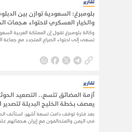
تقارير
بلومبرغ: السعودية توازن بين الدبلو
والخيار العسكري لاحتواء هجمات الح
وكالة بلومبرغ تقول إن المملكة العربية السعو
تسعى إلى احتواء الصراع المتجدد مع جماعة ا
عبر كواليس الدبلوماسية، في محاولة لمنع ال
مع الجماعة المدعومة من إيران من الإضرار بقط
النفطي واقتصادها.
تقارير
أزمة المضائق تتسع.. التصعيد الحوث
يعصف بخطة الخليج البديلة لتصدير ا
بعد فترة توقف دامت تسعة أشهر، استأنف الح
في اليمن والمتحالفون مع إيران هجماتهم ع
في البحر الأحمر في 22 يوليو 2026،