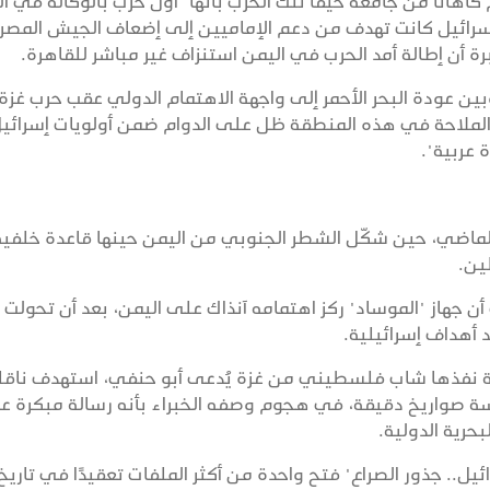
هانا من جامعة حيفا تلك الحرب بأنها "أول حرب بالوكالة في ا
 إسرائيل كانت تهدف من دعم الإماميين إلى إضعاف الجيش المص
أن إطالة أمد الحرب في اليمن استنزاف غير مباشر للقاهرة.
وبين عودة البحر الأحمر إلى واجهة الاهتمام الدولي عقب حرب غز
 مشيرًا إلى أن أمن الملاحة في هذه المنطقة ظل على الدوام ضمن أولويات إسرائي
ة عربية".
 الماضي، حين شكّل الشطر الجنوبي من اليمن حينها قاعدة خلفية
ين.
هاز "الموساد" ركز اهتمامه آنذاك على اليمن، بعد أن تحولت 
 أهداف إسرائيلية.
عية نفذها شاب فلسطيني من غزة يُدعى أبو حنفي، استهدف ناقل
سة صواريخ دقيقة، في هجوم وصفه الخبراء بأنه رسالة مبكرة ع
بحرية الدولية.
يل.. جذور الصراع" فتح واحدة من أكثر الملفات تعقيدًا في تاريخ