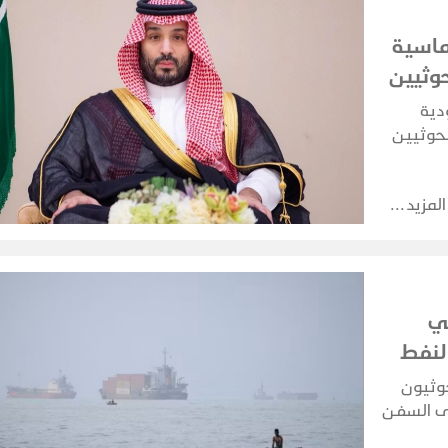
ماسية
وثيين
دية
لحوثيين
اشتباكات
اعها
المزيد
ي
لنفط
وثيون
لى السفن
 مستهدفين