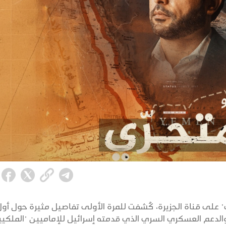
على قناة الجزيرة، كُشفت للمرة الأولى تفاصيل مثيرة حول أو
والدعم العسكري السري الذي قدمته إسرائيل للإماميين "الملكيي