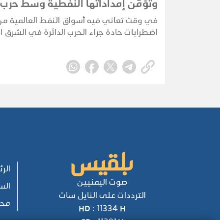
وتؤمّن إمداداتها النفطية وسط حرب
الأوسط
في وقت تعاني فيه أسواق النفط العالمية من
اضطرابات حادة جراء الحرب الدائرة في الشرق 
تسير الصين في اتجاه مختلف؛ إذ تُبرم صفقاته
وتُكرّس نفوذها الاستراتيجي بعيداً عن الأضواء،
تتصارع إدارة ترامب لإعادة فتح مضيق هرمز.
الر
صوت اليمنيين
الس
الترددات على النايل سات
محل
HD : 11334 H