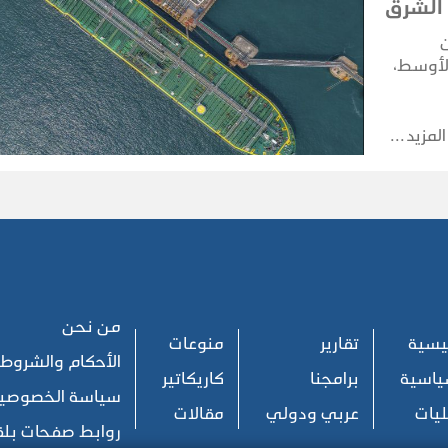
 الشرق
الأوسط،
ا الخاصة
 بينما
المزيد
من نحن
ئيسية
تقارير
منوعات
الأحكام والشروط
ياسية
برامجنا
كاريكاتير
سياسة الخصوصي
يات
عربي ودولي
مقالات
روابط صفحات بل