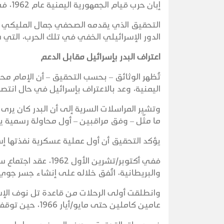
إبان حرب قيام الجمهورية اليمنية عام 1962، في سياق صراع إقليمي ودولي محموم على النفوذ في البحر الأحمر.
التحقيق الذي يقدمه الصحفي جمال المليكي ت
الدور الإسرائيلي الخفي في تلك الحرب، التي 
اعتراف البدر بإسرائيل مقابل الدعم
تُظهر الوثائق – بحسب التحقيق – أن الإمام محم
اليمنية، وعد بالاعتراف بإسرائيل في حال انت
وتشير المراسلات السرية إلى أن البدر كان يرى
ما مثّل – وفق مراقبين – أول محاولة رسمية ي
يؤكد التحقيق أن أول عملية عسكرية نفذتها إسر
ففي أكتوبر/تشرين ا
والبريطانية، اتُفق خلاله على إنشاء جسر جوي ل
عامين كاملين حتى مايو/أيار 1966، حين توقفت بعد اكتشاف القاهرة للعمليات واستعدادها لاعتراض الطائرات.