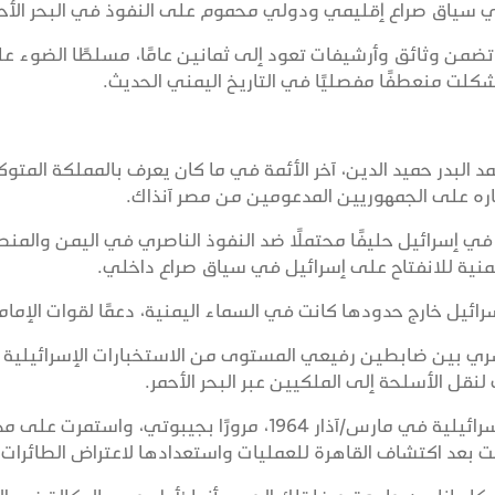
ضمن وثائق وأرشيفات تعود إلى ثمانين عامًا، مسلطًا الضوء ع
شكلت منعطفًا مفصليًا في التاريخ اليمني الحديث.
د البدر حميد الدين، آخر الأئمة في ما كان يعرف بالمملكة المتوك
صاره على الجمهوريين المدعومين من مصر آنذاك.
 في إسرائيل حليفًا محتملًا ضد النفوذ الناصري في اليمن والمنط
منية للانفتاح على إسرائيل في سياق صراع داخلي.
ائيل خارج حدودها كانت في السماء اليمنية، دعمًا لقوات الإمام
لأول 1962، عقد اجتماع سري بين ضابطين رفيعي المستوى من الاستخبارات الإسرائيلية
نقل الأسلحة إلى الملكيين عبر البحر الأحمر.
وانطلقت أولى الرحلات من قاعدة تل نوف الإسرائيلية في مارس/آذار 1964، مرورًا بجيبوتي، واستمرت 