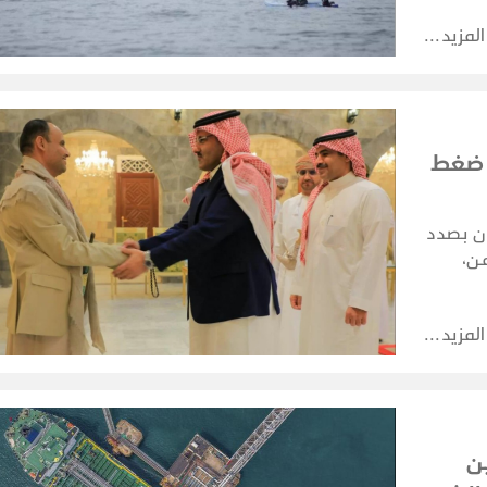
المزيد
ق ضغط
ون بصدد
ن،
ية
تخطيط
المزيد
 بري
ن