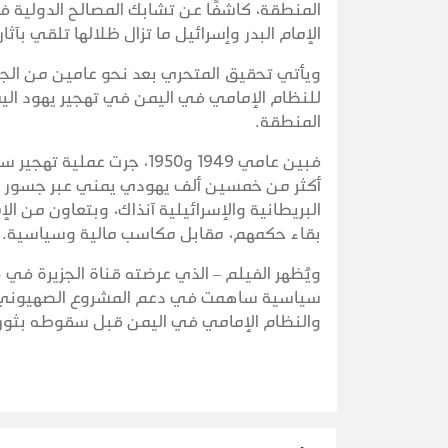
المنطقة، كاشفًا عن تشابك المصالح الدولية ف
الإمام البدر وإسرائيل ما تزال ظلالها تلقي بآ
ويأتي تحقيق المتحري بعد نحو عامين من الجدل
للنظام الإمامي في اليمن في تهجير يهود الي
المنطقة.
أكثر من خمسين ألف يهودي يمني عبر جسور جو
البريطانية والإسرائيلية آنذاك، وبتعاون من 
بقاء حكمهم، مقابل مكاسب مالية وسياسية.
سياسية ساهمت في دعم المشروع الصهيوني الن
والنظام الإمامي في اليمن قبل سقوطه بثورة 26 سبتمبر/أيلول 62