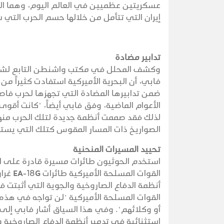
عسكريتين عظميين في العالم اليوم، وهما الولا
إيران التي تتأمل من خلالها حسم الحرب التي شن
تدابير مضادة
وكشف المحلل في مكتب واشنطن التابع لشركة
فابي، أن البحرية الأميركية استفادت كثيراً من 
ضمن تدابيرها المضادة التي تجهزها لحرب فاصل
الأعوام الماضية، وفق فابي أيضاً، "كانت أقوى 
لذلك فقد صممت أنظمة جديدة لتلك الحرب منها
الصواريخ ذات المسار المقوس كتلك التي يستخ
تحييد المسيرات المنحنية
استخدم الحوثيون طائرات مسيرة قادرة على ال
القوات
أنظمة الدفاع الصاروخية والجوية التي أثبتت فا
القوات المسلحة الأميركية "لن تواجه في هذه 
استثنائية في تدمير أنظمة الدفاع الصاروخية 