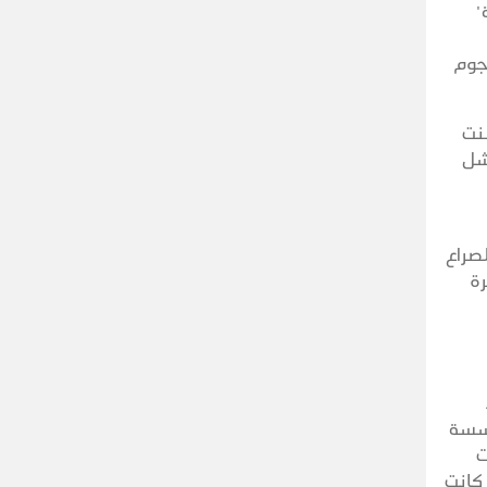
"
جوم
شنت
شل
بر هورنت" في الصراع
ة
المؤسسة
ت
كانت