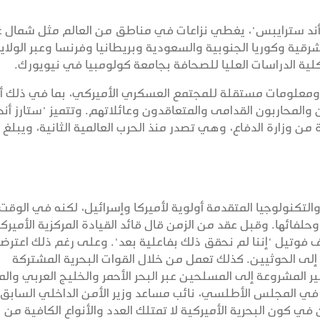
ز أند سترايبس"، يغطي نزاعات في مناطق من العالم مثل شمال 
شرقية وكوريا الجنوبية والسعودية وبريطانيا وفرنسا وعبر الولاي
ة الدراسات العليا للصحافة بجامعة كولومبيا في نيويورك.
ً ومعلومات مستقلة للمجتمع العسكري الأميركي، بما في ذلك أف
 والمحاربون القدامى والمتعاقدون وعائلاتهم. وتتميز "ستارز أند
ن وزارة الدفاع، وهي تصدر منذ الحرب العالمية الثانية، ويبلغ 
لتكنولوجيا المتقدمة أولوية لأميركا وإسرائيل، لكنه في الوقت 
لفائها. وقبل عقد من الزمن قال قائد القيادة المركزية الأميرك
ال المتقاعد جوزيف فوتيل "إننا لم نحقق ذلك بفاعلية بعد". وعلى رغم ذلك اعتر
 إلى الحوثيين. كذلك تعمل من خلال القوات البحرية المشتركة
المشروعة إلى المسلحين عبر البحر الأحمر والخليج العربي والم
م في المجلس الأطلسي، نائب مساعد وزير الأمن الداخلي السابق
 كون البحرية الأميركية لا تمتلك العدد والأنواع الكافية من