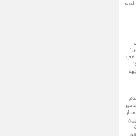
 لدى
س"
ر في
"،
جهة
دم
ي تدمير
بي أن
يين
ءة
قة