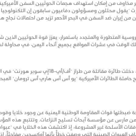
يثير مخاوف من إمكان استهداف هجمات الحوثيين السفن الأميركية
رت "يقول محللون ومسؤولون دفاعيون سابقون إن التكنولوجيا
 من إيران ضد السفن في البحر الأحمر تزيد من احتمالات نجاح ه
الروسية المتطورة والمتجدد باستمرار، يعزز قوة الحوثيين الذين 
لك الوقت في عشرات المواقع بجميع أنحاء اليمن، في محاولة ل
تضيف هذه المقالة: في الـ19 من مارس 2025، دخلت طائرة مقاتلة من طراز "أف/أي-18إي سو
املة الطائرات الأميركية "يو أس أس هاري أس ترومان" المبحر
ت شحنة أسلحة ضبطتها قوات المقاومة الوطنية اليمنية عن وجود خلايا وقود
دروجيني، وذلك وفقاً لتقرير صادر في الـ12 من مارس عن مؤسسة أبحاث تسليح النزاعات. وتتتبع هذه 
فقات الأسلحة غير المشروعة، إذ اكتشفت هذه الخلايا في "عبوا
العبوات الصينية التي وصفت خطأً بأنها أوكسجين مفاجئاً، إذ 