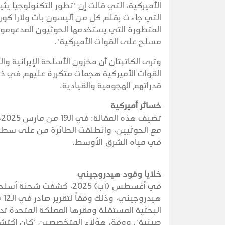
الأميركية، التي قالت إن "تطور التكنولوجيا 
التي جاءت بقلم كل من أليسون باث ولارا كو
المتطورة التي يستخدمها الحوثيون المدعومون
مسلح على القوات الأميركية".
وترى الكاتبتان أن مخزون الأسلحة الإيرانية و
القوات الأميركية هجمات متكررة عليهم في ذ
قدراتهم الهجومية والقيادية.
خسائر أميركية
مع الحوثيين، وانطلقت الطائرة من على سطح ح
في مياه الشرق الأوسط.
خلايا وقود هيدروجيني
في أغسطس (آب) 2025، كشف
هي
البحثية المستقلة ومقرها المملكة المتحدة تد
صينية". ووفق هؤلاء المتخصصين "كان اكتشاف 