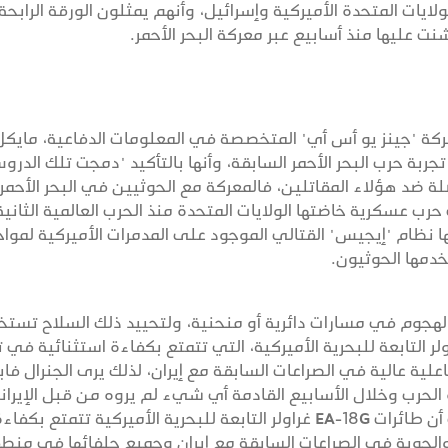
يات المتحدة الأميركية وإسرائيل، وأنهم يمثلون الورقة الرابحة
ت عليها منذ أسابيع عبر معركة البحر الأحمر.
 "جينز يو أس أي" المتخصصة في المعلومات الدفاعية، مايكل
تجربة حرب البحر الأحمر السابقة، وأنها بالتأكيد "دمجت تلك الدرو
ة ضد هؤلاء المقاتلين، فالمعركة مع الحوثيين في البحر الأحم
حرب عسكرية خاضتها الولايات المتحدة منذ الحرب العالمية الثانية
 نظام "إيجيس" القتالي الموجود على المدمرات الأميركية لموا
دمها الحوثيون.
هجوم في مسارات دائرية أو منحنية، ولتحييد ذلك السلاح تستخ
 المسلحة الأميركية طائرات EA-18G غراولر التابعة للبحرية الأميركية، التي تتمتع بكفاءة استثنائية ف
علية عالية في الصراعات السابقة مع إيران، لذلك يرى الجنرال فا
الحرب وخلال الأسابيع القادمة أي شيء لم يروه من قبل الإيران
أو وكلائهم". وفي هذا السياق أشار فابي إلى أن طائرات EA-18G غراولر التابعة للبحرية الأميركية تتمتع بكفا
والجوية في الصراعات السابقة مع إيران وجميع حلفائها في منط