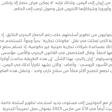
 إيران إلى اليمن، ولذلك فإنه "لا يمكن فرض حصار إلا بإعلان
ة وأوروبا وشركاؤها الآخرون قبل وصول ترمب إلى الحكم.
حوثيون من تطوير أسلحتهم على رغم الحصار البحري الخانق، إذ
ة التي تمثلت في نقل "مكونات تجارية" بحراً وجواً، لتستخدم ف
لك بمساعدة شركات تجارية صينية غير حكومية، إذ تسلم سلع ت
عها لاحقاً. وقال المتخصص في القانون البحري والأمن، مؤسس
ونسيلوم" إيان رالبي، بهذا الشأن "إن هذه الطريقة ساعدت أوكران
 الأسود الروسي"، وأضاف "والآن نشهد تكراراً لذلك في اليمن، إ
 تجمع لتصبح أكثر فتكاً من سلاح ناري واحد"، وتنقل هذه المكو
صراع مع الحوثيين إلى مستوى جديد استدعى تطوير أسلحة خاصة.
ووفق مقالة لصحيفة "ستارز أند سترايبس" نشرت أيضاً في الـ21 من مارس 2025 بعنوان حمل تصريحاً للبحرية