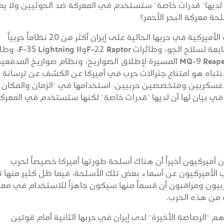
 أن لديها" قدرات خاصة" ستستخدم في المعركة ضد الحوثيين ولا ي
ة معركة البحر الأحمر؟
حتى هذه اللحظة، استخدمت الولايات المتحدة الأميركية في حربها الحالية على إيران أكثر من 20 نظاماً حربياً
مختلفاً، من بينها قاذفات الشبح B-2 Spirit التابعة لسلاح الج
الحرب الإلكترونية EA-18G Growler، وطائرات MQ-9 Reaper المسيرة لإطلاق الصواريخ، ونظام صواريخ المدفعي
M142 (HI)، لكن المثير للانتباه هو امتناع جنرالات حرب في أميركا عن الكشف عن ترسانة
عسكريين ومتخصصين حربيين، استخدامها في "الزمان والمكان
ية في بيان لها أن لديها "قدرات خاصة" لكنها ستستخدم في المعرك
كيون أخيراً أن هناك أسلحة طورتها أميركا خصيصاً لحرب
حرب الأميركيون عن أسماء بعض تلك الأسلحة، فيما ظل كثير منها 
ربيون ومراقبون أن قسماً منها سيكون جاهزاً للاستخدام في مع
 من هذه الحرب.
 هم "الرصاصة الأخيرة" لدى إيران في حربها الثانية أمام قوتين