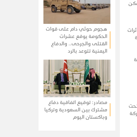
مكن
هجوم حوثي دام على قوات
و، وطائرات F-22 RaptorوF-35 Lightning II، وطائرات
الحكومة يوقع عشرات
ة
القتلى والجرحى.. والدفاع
اليمنية تتوعد بالرد
ة
مصادر: توقيع اتفاقية دفاع
تحت
مشترك بين السعودية وتركيا
ركة
وباكستان اليوم