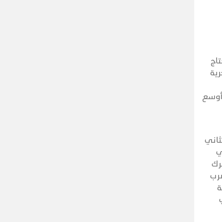
اج
رية
 أوسع
ثاني
ر من 1000 هدف في
رك
 لضرب
ة
ذيفة في