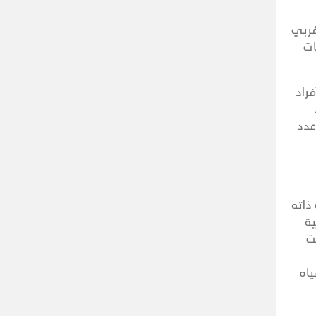
غربي
ات
راد
عدد
ذاته
ية
ضت
ياه