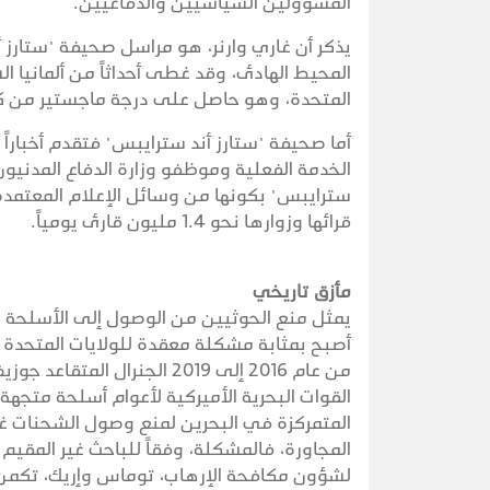
المسؤولين السياسيين والدفاعيين.
يذكر أن غاري وارنر، هو مراسل صحيفة "ستار
المحيط الهادئ، وقد غطى أحداثاً من ألمانيا ال
المتحدة، وهو حاصل على درجة ماجستير من كلي
أما صحيفة "ستارز أند سترايبس" فتقدم أخبارا
الخدمة الفعلية وموظفو وزارة الدفاع المدنيون
سترايبس" بكونها من وسائل الإعلام المعتمدة م
قرائها وزوارها نحو 1.4 مليون قارئ يومياً.
مأزق تاريخي
يمثل منع الحوثيين من الوصول إلى الأسلحة وا
أصبح بمثابة مشكلة معقدة للولايات المتحدة وح
من عام 2016 إلى 2019 الجنر
القوات البحرية الأميركية لأعوام أسلحة متجهة
المتمركزة في البحرين لمنع وصول الشحنات غير 
المجاورة، فالمشكلة، وفقاً للباحث غير المقي
لشؤون مكافحة الإرهاب، توماس وإريك، تكمن في