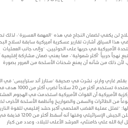
سلاح لن يكفي لضمان النجاح في هذه "المهمة العسيرة"، لذلك تحت
ي هذا السياق أشارت تقارير عسكرية أميركية سابقة لسلاح البح
 بد للولايات المتحدة الأميركية في حربها على الحوثيين، "وإلى جانب العمليات
ع نهجاً حربياً "أكثر شمولية"، مما يعني ضمان مشاركة إقليمية
ن، لأن ذلك من شأنه أن يمنع شحنات الأسلحة من المرور بصورة
قلم غاري وارنر، نشرت في صحيفة "ستارز أند سترايبس" في ال
من مارس (آذار) الجاري تحت عنوان "الولايات المتحدة تستخدم أكثر من 20 سلاحاً لضرب أكث
مركزية الأميركية أن القوات الأميركية استخدمت في الهجوم المشت
أميركي - الإسرائيلي على إيران أكثر من 20 نوعاً من الطائرات والسفن والصواريخ وأنظمة الأسلحة الأخرى
ي بيان لها: "تمثل عملية الغضب الملحمي أكبر حشد إقليمي للقوة الناري
العسكرية الأميركية منذ جيل". في المقابل، أعلن الجيش الإسرائيلي وقتها أنه أسقط أكثر من 1200 ق
 آية الله علي خامنئي، المرشد الأعلى للبلاد، وعدد من كبار