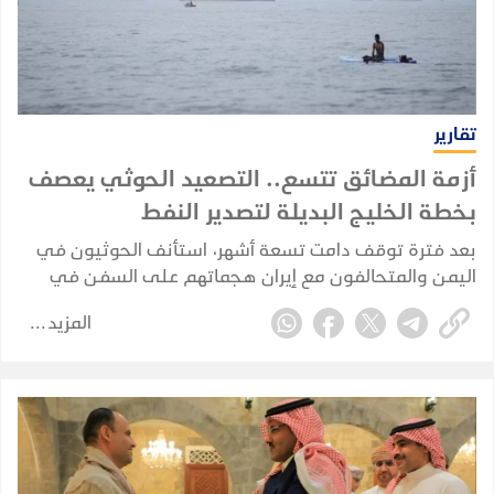
تقارير
أزمة المضائق تتسع.. التصعيد الحوثي يعصف
بخطة الخليج البديلة لتصدير النفط
بعد فترة توقف دامت تسعة أشهر، استأنف الحوثيون في
اليمن والمتحالفون مع إيران هجماتهم على السفن في
البحر الأحمر في 22 يوليو 2026، مستهدفين بشكل مباشر
المزيد
خصمهم القديم، المملكة العربية السعودية.