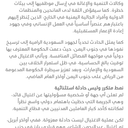
وكالات التنمية والإغاثة في إرسال موظفيها إلى بيئات
خطرة. كما سيقوّض الثقة لدى المانحين والمنظمات
الدولية وأفراد الجالية اليمنية في الخارج، الذين يُنظر إليهم
باعتبارهم عنصراً أساسياً في العمل الإنساني وفي جهود
إعادة الإعمار المستقبلية.
كما يمثل الحادث تحدياً لجهود السعودية الرامية إلى ترسيخ
نفوذها في جنوب اليمن، حيث دعمت الحكومة المعترف بها
دولياً في مواجهة الفصائل المنافسة. ويأتي الاغتيال في
توقيت بالغ الحساسية، في ظل استمرار الخلاف بين
السعودية والإمارات، وبعد تعزيز سيطرة الحكومة المدعومة
من الرياض على جنوب اليمن أواخر العام الماضي.
نمط متكرر وليس حادثة استثنائية
لم تعلن أي جهة أو شخصية مسؤوليتها عن اغتيال قائد،
وهي الجريمة التي حظيت باهتمام دولي واسع نظراً
لمكانته كأحد كبار العاملين المدنيين في قطاع التنمية.
لكن عملية الاغتيال ليست حادثة معزولة. ففي أواخر أبريل،
تم اغتيال عبدالرحمن الشاعر، وهو قيادي بارز في حزب