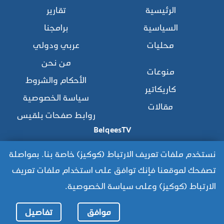
الرئيسية
تقارير
السياسية
برامجنا
محليات
عربي ودولي
من نحن
منوعات
الأحكام والشروط
كاريكاتير
سياسة الخصوصية
مقالات
روابط صفحات بلقيس
BelqeesTV
نستخدم ملفات تعريف الارتباط (كوكيز) خاصة بنا. بمواصلة
تصفحك لموقعنا فإنك توافق على استخدام ملفات تعريف
للوصول للموقع القديم:
الارتباط (كوكيز) وعلى سياسة الخصوصية.
https://www.old.belqees.net
موافق
تفاصيل
جميع الحقوق محفوظة © 2025 قناة بلقيس الفضائية