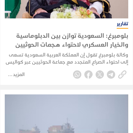
تقارير
بلومبرغ: السعودية توازن بين الدبلوماسية
والخيار العسكري لاحتواء هجمات الحوثيين
وكالة بلومبرغ تقول إن المملكة العربية السعودية تسعى
إلى احتواء الصراع المتجدد مع جماعة الحوثيين عبر كواليس
الدبلوماسية، في محاولة لمنع الاشتباكات مع الجماعة
المزيد
المدعومة من إيران من الإضرار بقطاعها النفطي
واقتصادها.