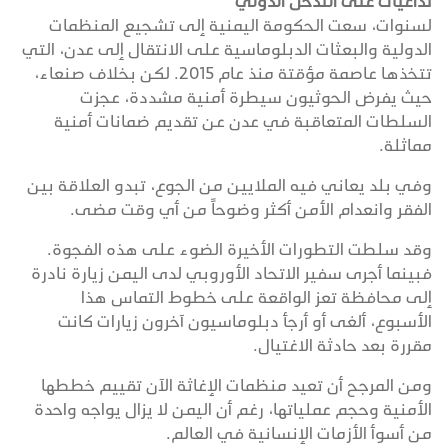
تداعيات على التدخل الدولي
لسنوات، سعت الحكومة اليمنية إلى تشجيع المنظمات
الدولية والبعثات الدبلوماسية على الانتقال إلى عدن، التي
تتخذها عاصمة مؤقتة منذ عام 2015. لكن بخلاف صنعاء،
حيث يفرض الحوثيون سيطرة أمنية مشددة، عجزت
السلطات المتعاقبة في عدن عن تقديم ضمانات أمنية
مماثلة.
وفي بلد يعاني فيه الملايين من الجوع، تبدو العلاقة بين
الفقر وانعدام الأمن أكثر وضوحاً من أي وقت مضى.
وقد سلطت التطورات الأخيرة الضوء على هذه الفجوة.
فبينما أجرى سفير الاتحاد الأوروبي لدى اليمن زيارة نادرة
إلى محافظة تعز الواقعة على خطوط التماس هذا
الأسبوع، ألغى أو أرجأ دبلوماسيون آخرون زيارات كانت
مقررة بعد حادثة الاغتيال.
ومن المرجح أن تعيد منظمات الإغاثة الآن تقييم خططها
الأمنية وحجم عملياتها، رغم أن اليمن لا يزال يواجه واحدة
من أسوأ الأزمات الإنسانية في العالم.