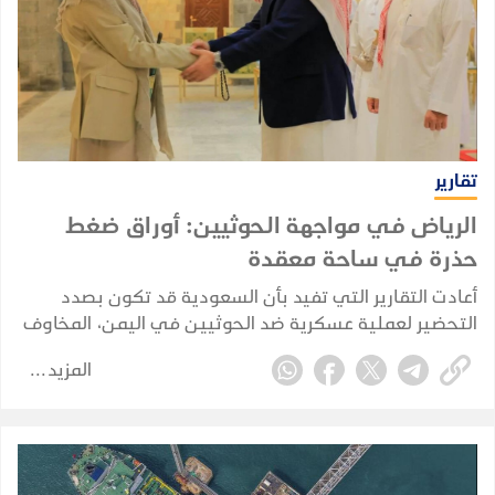
تقارير
الرياض في مواجهة الحوثيين: أوراق ضغط
حذرة في ساحة معقدة
أعادت التقارير التي تفيد بأن السعودية قد تكون بصدد
التحضير لعملية عسكرية ضد الحوثيين في اليمن، المخاوف
من أن تنجر الرياض مجددًا إلى حرب برية مباشرة. لكن الأدلة
المزيد
المتوفرة حاليًا تشير إلى تخطيط احترازي وإعادة تموضع
للقوات، وليس إلى غزو بري سعودي مؤكد.