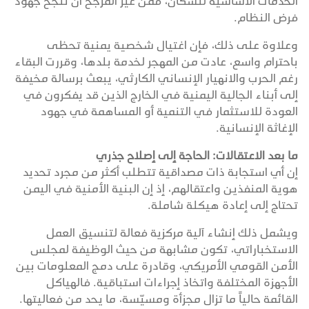
الخدمات الأساسية للسكان، فمن غير المرجح أن تنجح جهود
فرض النظام.
وعلاوة على ذلك، فإن اغتيال شخصية يمنية تحظى
باحترام واسع، عادت من المهجر لخدمة بلدها، وقررت البقاء
رغم الحرب والانهيار الإنساني الكارثي، يبعث برسالة مخيفة
إلى أبناء الجالية اليمنية في الخارج الذين قد يفكرون في
العودة للاستثمار في التنمية أو المساهمة في جهود
الإغاثة الإنسانية.
ما بعد الاعتقالات: الحاجة إلى إصلاح جذري
إن أي استجابة ذات مصداقية تتطلب أكثر من مجرد تحديد
هوية المنفذين واعتقالهم، إذ إن البنية الأمنية في اليمن
تحتاج إلى إعادة هيكلة شاملة.
ويشمل ذلك إنشاء آلية مركزية فعالة لتنسيق العمل
الاستخباراتي، تكون مشابهة من حيث الوظيفة لمجلس
الأمن القومي الأمريكي، وقادرة على دمج المعلومات بين
الأجهزة المختلفة واتخاذ إجراءات استباقية. فالهياكل
القائمة حالياً ما تزال مجزأة ومسيّسة، ما يحد من فعاليتها.