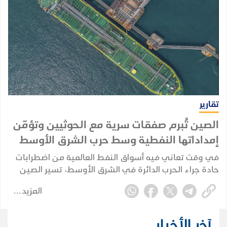
تقارير
الصين تُبرم صفقات سرية مع الحوثيين وتؤمّن
إمداداتها النفطية وسط حرب الشرق الأوسط
في وقت تعاني فيه أسواق النفط العالمية من اضطرابات
حادة جراء الحرب الدائرة في الشرق الأوسط، تسير الصين
في اتجاه مختلف؛ إذ تُبرم صفقاتها الخاصة وتُكرّس نفوذها
المزيد
الاستراتيجي بعيداً عن الأضواء، بينما تتصارع إدارة ترامب
لإعادة فتح مضيق هرمز.
آخر الأخبار