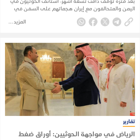
بعد فترة توقف دامت تسعة أشهر، استأنف الحوثيون في
اليمن والمتحالفون مع إيران هجماتهم على السفن في
البحر الأحمر في 22 يوليو 2026، مستهدفين بشكل مباشر
المزيد
خصمهم القديم، المملكة العربية السعودية.
تقارير
الرياض في مواجهة الحوثيين: أوراق ضغط