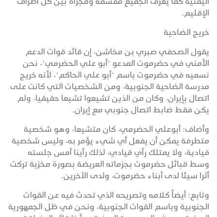
اليمنية كما يعرف الجميع مقسمة ومجزأة بين كل أطراف
الإقليم.
خريج الضاحية
يقول الصحفي صبري بن مخاشن، إن قائد قوات الدعم
الأمني في حضرموت المدعو "أبو علي الحضرمي"، نحن
نسميه في حضرموت باسم "أبو علي الحاكم"، لأنه خريج
مدرسة الضاحية الجنوبية، ومن الشخصيات التي كانت على
اتصال بإيران، وكان من الذين تشيعوا تشيعا حقيقيا، ولم
يكن فقط ضابط اتصال جنوبي مع إيران.
وأضاف: أبوعلي الحضرمي، كان متشيعا، وهو شخصية
متطرفة يمكن أن يفعل أي شيء يؤمر به، وليس شخصية
قيادية، ولا يمتلك رأي قيادي، لذلك رأينا أمس جلسته
وسط قبائل حضرموت بجزماته العريضة بصورة مخزية تركت
أثرا سيئا لدى أبناء حضرموت، ولدى الآخرين.
وتابع: أيضاً كلامه وتصريحه الذي تحدث فيه عن القوات
الجنوبية وباسم القوات الجنوبية، ونحن في ظل الجمهورية