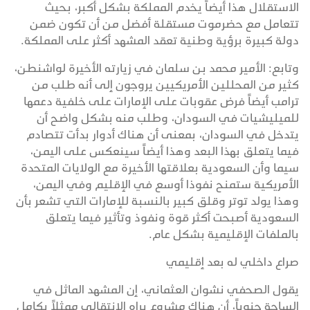
الاستقلال هذا أيضاً يخدم المملكة بشكل أكبر، بحيث
تتعامل مع حضرموت مستقلة أفضل من أن تكون ضمن
دولة كبيرة برؤية وطنية تعقد المشهد أكثر على المملكة.
وتابع: الأمير محمد بن سلمان في زيارته الأخيرة لواشنطن،
كثير من المحللين الأمريكيين يروجون إلى أنه طلب من
ترامب أيضاً فرض عقوبات على الإمارات على خلفية دعمها
للميليشيات في السودان، وطلب منه بشكل واضح أن
يتدخل في السودان، بمعنى أن هناك أدوار بدأت تتصادم
فيما يتعلق بهذا البعد وهذا أيضاً سينعكس على اليمن،
سيما وأن السعودية بعلاقتها الأخيرة مع الولايات المتحدة
الأمريكية ستمنح نفوذا أوسع في الإقليم وفي اليمن،
وهذا يولد توتر وقلق كبير بالنسبة للإمارات التي تشعر بأن
السعودية أصبحت أكثر قوة ونفوذ وتأثير فيما يتعلق
بالملفات الإقليمية بشكل عام.
صراع داخلي له بعد إقليمي
يقول الصحفي نشوان العثماني، إن المشهد الماثل في
الساحة جنوباً، أن هناك مشروع يراه الانتقالي ممثلاً بكامل