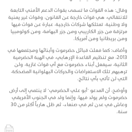
وقال: هذه القوات ما تسمى بقوات الدعم الأمني التابعة
للانتقالي، هي قوات خارجة عن القانون، وقوات غير يمنية
ولا وطنية، تمتلكها شركات خارجية، عبارة عن قوات فيها
مرتزقة من جزر الكاريبي ومن جزر البهامة، ومن كولومبيا
ومن بريطانيا ومن أمريكا.
وأضاف: كما فعلت قبائل حضرموت وأبنائها ومجتمعها في
2013، مع تنظيم القاعدة الإرهابي، في الهبة الحضرمية
الثانية، سيفعل أبناء حضرموت مع أي قوات غازية، ولن
ترهبهم تلك الاستعراضات والحركات البهلوانية المضحكة،
التي لن تأتي بأي نتائج.
وأوضح، أن المدعو "أبو علي الحضرمي" لا ينتمي إلى أرض
حضرموت ولم يولد فيها، وإنما ولد في الجنوب الأفريقي
وعاش في عدن ثم في صنعاء، ثم ظل هارباً أكثر من 30
سنة.