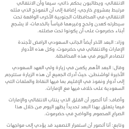
الانتقالي، ويطالبون بحكم ذاتي، سيما وأن الانتقالي
مرتبط بمشروع خارجي، إضافة إلى أن النموذج الذي مثله
الانتقالي في المحافظات الجنوبية الأخرى الواقعة تحت
سيطرته كعدن ولحج وغيرهما قياساً بالخدمات، لا يشجع
أبناء حضرموت على أن يكونوا تحت مضلته.
وزاد: البعد الآخر أيضاً الجانب السعودي الرافض لأجندة
الإمارات والانتقالي في حضرموت، وكل هذه الأدوار
تتصادم اليوم في هذه المحافظة.
وقال: البعد الأهم يكمن في زيارة ولي العهد السعودي
الأخيرة لواشنطن، حيث أدرك الجميع أن هذه الزيارة ستترجم
إلى أدوار ونفوذ في الإقليم بما فيها النقاط والملفات التي
السعودية على خلاف فيها مع الإمارات.
وأضاف: أنا أتصور أن القلق الذي ينتاب الانتقالي والإمارات
فيما يتعلق بهذا البعد تحديداً يظهر اليوم من خلال هذا
الصراع المحموم والواضح في حضرموت.
وتابع: أنا أتصور أن استمرار التصعيد قد يؤدي إلى مواجهات