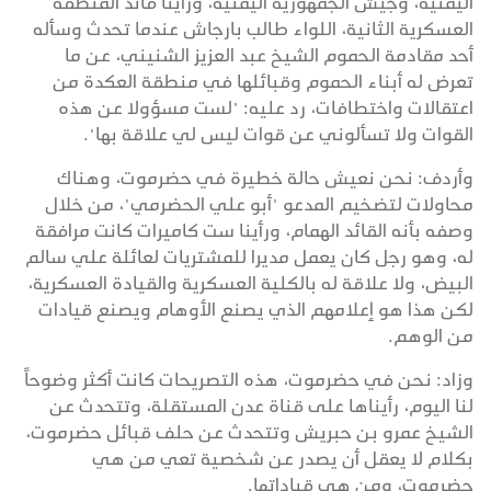
اليمنية، وجيش الجمهورية اليمنية، ورأينا قائد المنطقة
العسكرية الثانية، اللواء طالب بارجاش عندما تحدث وسأله
أحد مقادمة الحموم الشيخ عبد العزيز الشنيني، عن ما
تعرض له أبناء الحموم وقبائلها في منطقة العكدة من
اعتقالات واختطافات، رد عليه: "لست مسؤولا عن هذه
القوات ولا تسألوني عن قوات ليس لي علاقة بها".
وأردف: نحن نعيش حالة خطيرة في حضرموت، وهناك
محاولات لتضخيم المدعو "أبو علي الحضرمي"، من خلال
وصفه بأنه القائد الهمام، ورأينا ست كاميرات كانت مرافقة
له، وهو رجل كان يعمل مديرا للمشتريات لعائلة علي سالم
البيض، ولا علاقة له بالكلية العسكرية والقيادة العسكرية،
لكن هذا هو إعلامهم الذي يصنع الأوهام ويصنع قيادات
من الوهم.
وزاد: نحن في حضرموت، هذه التصريحات كانت أكثر وضوحاً
لنا اليوم، رأيناها على قناة عدن المستقلة، وتتحدث عن
الشيخ عمرو بن حبريش وتتحدث عن حلف قبائل حضرموت،
بكلام لا يعقل أن يصدر عن شخصية تعي من هي
حضرموت، ومن هي قياداتها.