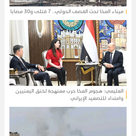
ميناء المخا تحت القصف الحوثي.. 7 قتلى و30 مصابا
العليمي: هجوم المخا حرب ممنهجة لخنق اليمنيين
وامتداد للتصعيد الإيراني