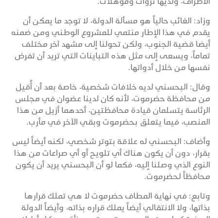
الأطراف، ولديها ثروات ومؤهلات.
وزاد: الغائب حالياً هو مسألة الدولة، لا توجد ما يمكن أن
يقدم في هذا الإطار منتمي للمشروع الوطني ومن ضمنه
أيضا قضية الجنوب، ولكن تحولنا إلى مشهد آخر مختلف
تماماً، ويسعى إلى مثل هذه التباينات التي تريد أن تفرض
نفسها من خلال أدواتها.
وقال: البحسني لديه خلافات شخصية، خاصة بعد أن أُقيل
من محافظة حضرموت، لأنه كان لدينا عضوان في مجلس
الرئاسة يتسلمان قيادة محافظتين، أحدهما أزيل من هذا
المنصب، فيما يتعلق بحضرموت وبقي الآخر في مأرب.
وأضاف: البحسني له علاقة بتوتر شخصي، لكنه أيضاً ليس
بقرار، دون أن يكون هناك أي تلويح أو أي صراعات من هذا
النوع الذي وصلنا إليه، فكما لو أن البحسني يريد أن يكون
محافظاً لحضرموت.
وتابع: في نهاية المطاف حضرموت لا هي تملك قرارها
بذاتها، ولا الانتقالي أيضاً يملك قراره بذاته، وأيضاً الدولة