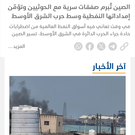
الصين تُبرم صفقات سرية مع الحوثيين وتؤمّن
إمداداتها النفطية وسط حرب الشرق الأوسط
في وقت تعاني فيه أسواق النفط العالمية من اضطرابات
حادة جراء الحرب الدائرة في الشرق الأوسط، تسير الصين
في اتجاه مختلف؛ إذ تُبرم صفقاتها الخاصة وتُكرّس نفوذها
المزيد
الاستراتيجي بعيداً عن الأضواء، بينما تتصارع إدارة ترامب
لإعادة فتح مضيق هرمز.
آخر الأخبار