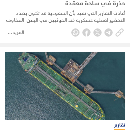
حذرة في ساحة معقدة
أعادت التقارير التي تفيد بأن السعودية قد تكون بصدد
التحضير لعملية عسكرية ضد الحوثيين في اليمن، المخاوف
من أن تنجر الرياض مجددًا إلى حرب برية مباشرة. لكن الأدلة
المزيد
المتوفرة حاليًا تشير إلى تخطيط احترازي وإعادة تموضع
للقوات، وليس إلى غزو بري سعودي مؤكد.
تقارير