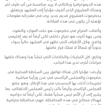
هذه الديموغرافيا وبالتالي لا يريد منافسة من أي طرف آخر،
وهناك المشروع الذي أضيف مؤخراً إلى المشهد ويتعلق
بحضرموت كمشروع قديم جديد يرى في مقدراته مقومات
تؤهله أن يكون في هذه المكانة.
وأضاف: الصراع في حضرموت هو على الموارد والنفوذ،
ومن جهة أخرى هو صراع داخلي لكن أيضاً له بعد إقليمي
واضح، وكل الأطراف التي تظهر في المشهد حالياً سواء
جنوباً أو شمالاً لا تملك قرار عاملها.
وتابع: كل التباينات والخلافات التي تنشأ هنا وهناك خلفها
صراعات أخرى تدير هذا الجانب.
وأردف: مؤخرا كان هناك توافق بين السلطة المحلية في
حضرموت والمجلس الرئاسي في عدن ورأينا مباشرة
تصريحات أدلى بها البحسني في هذا الإطار، وهو عضو
المجلس الرئاسي وأيضاً نائب رئيس المجلس الانتقالي، بما
يشير إلى أن الأمر ليس محلياً فقط، لكن أيضاً له دواعيه،
فهناك مصالح في هذه المحافظة، فهي محافظة مترامية