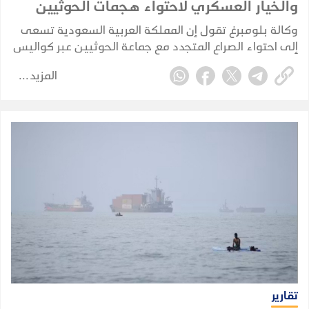
والخيار العسكري لاحتواء هجمات الحوثيين
وكالة بلومبرغ تقول إن المملكة العربية السعودية تسعى
إلى احتواء الصراع المتجدد مع جماعة الحوثيين عبر كواليس
الدبلوماسية، في محاولة لمنع الاشتباكات مع الجماعة
المزيد
المدعومة من إيران من الإضرار بقطاعها النفطي
واقتصادها.
تقارير