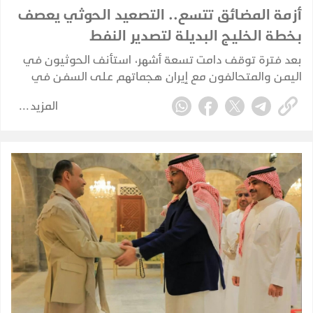
أزمة المضائق تتسع.. التصعيد الحوثي يعصف
بخطة الخليج البديلة لتصدير النفط
بعد فترة توقف دامت تسعة أشهر، استأنف الحوثيون في
اليمن والمتحالفون مع إيران هجماتهم على السفن في
البحر الأحمر في 22 يوليو 2026، مستهدفين بشكل مباشر
المزيد
خصمهم القديم، المملكة العربية السعودية.