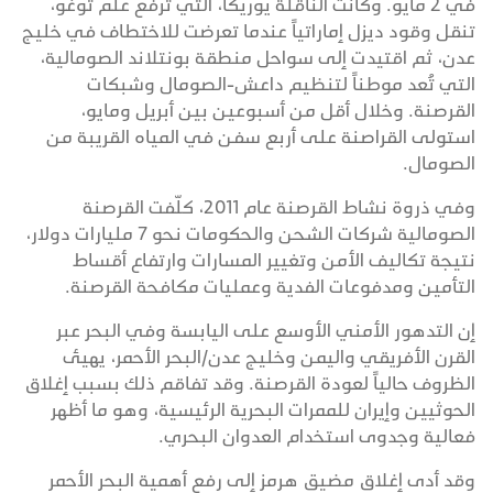
في 2 مايو. وكانت الناقلة يوريكا، التي ترفع علم توغو،
تنقل وقود ديزل إماراتياً عندما تعرضت للاختطاف في خليج
عدن، ثم اقتيدت إلى سواحل منطقة بونتلاند الصومالية،
التي تُعد موطناً لتنظيم داعش-الصومال وشبكات
القرصنة. وخلال أقل من أسبوعين بين أبريل ومايو،
استولى القراصنة على أربع سفن في المياه القريبة من
الصومال.
وفي ذروة نشاط القرصنة عام 2011، كلّفت القرصنة
الصومالية شركات الشحن والحكومات نحو 7 مليارات دولار،
نتيجة تكاليف الأمن وتغيير المسارات وارتفاع أقساط
التأمين ومدفوعات الفدية وعمليات مكافحة القرصنة.
إن التدهور الأمني الأوسع على اليابسة وفي البحر عبر
القرن الأفريقي واليمن وخليج عدن/البحر الأحمر، يهيئ
الظروف حالياً لعودة القرصنة. وقد تفاقم ذلك بسبب إغلاق
الحوثيين وإيران للممرات البحرية الرئيسية، وهو ما أظهر
فعالية وجدوى استخدام العدوان البحري.
وقد أدى إغلاق مضيق هرمز إلى رفع أهمية البحر الأحمر