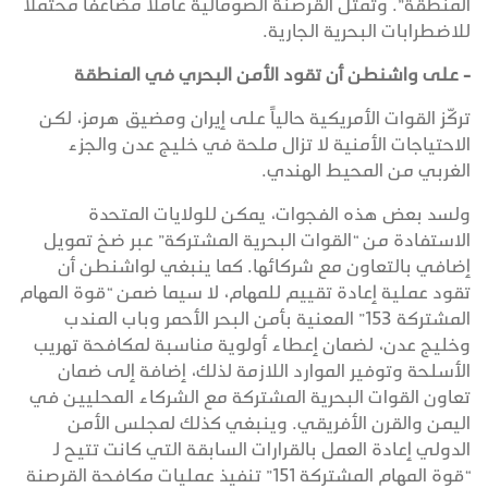
المنطقة”. وتمثل القرصنة الصومالية عاملاً مضاعفاً محتملاً
للاضطرابات البحرية الجارية.
- على واشنطن أن تقود الأمن البحري في المنطقة
تركّز القوات الأمريكية حالياً على إيران ومضيق هرمز، لكن
الاحتياجات الأمنية لا تزال ملحة في خليج عدن والجزء
الغربي من المحيط الهندي.
ولسد بعض هذه الفجوات، يمكن للولايات المتحدة
الاستفادة من “القوات البحرية المشتركة” عبر ضخ تمويل
إضافي بالتعاون مع شركائها. كما ينبغي لواشنطن أن
تقود عملية إعادة تقييم للمهام، لا سيما ضمن “قوة المهام
المشتركة 153” المعنية بأمن البحر الأحمر وباب المندب
وخليج عدن، لضمان إعطاء أولوية مناسبة لمكافحة تهريب
الأسلحة وتوفير الموارد اللازمة لذلك، إضافة إلى ضمان
تعاون القوات البحرية المشتركة مع الشركاء المحليين في
اليمن والقرن الأفريقي. وينبغي كذلك لمجلس الأمن
الدولي إعادة العمل بالقرارات السابقة التي كانت تتيح لـ
“قوة المهام المشتركة 151” تنفيذ عمليات مكافحة القرصنة