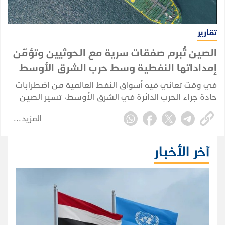
تقارير
الصين تُبرم صفقات سرية مع الحوثيين وتؤمّن
إمداداتها النفطية وسط حرب الشرق الأوسط
في وقت تعاني فيه أسواق النفط العالمية من اضطرابات
حادة جراء الحرب الدائرة في الشرق الأوسط، تسير الصين
في اتجاه مختلف؛ إذ تُبرم صفقاتها الخاصة وتُكرّس نفوذها
المزيد
الاستراتيجي بعيداً عن الأضواء، بينما تتصارع إدارة ترامب
لإعادة فتح مضيق هرمز.
آخر الأخبار