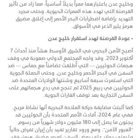
وخليج عدن باعتبارهما ممراً بديلاً أساسياً، مما زاد من تأثير
القرصنة التي تهدد هذه الممرات الحيوية. وحتى مجرد
التهديد بإضافة اضطرابات البحر الأحمر إلى إغلاق مضيق
هرمز يثير الذعر في الأسواق.
- عودة القرصنة تهدد استقرار خليج عدن
أصبح الأمن البحري في الشرق الأوسط هشاً منذ أحداث 7
أكتوبر 2023. وقد واجه المجتمع الدولي صعوبة في وقف
هجمات الحوثيين — التي أُطلقت تضامناً مع حماس — ضد
السفن في البحر الأحمر وخليج عدن. وحتى الحملة الجوية
التي استمرت سبعة أسابيع وشنتها الولايات المتحدة ضد
الحوثيين في ربيع 2025 لم تنجح في ردع هجماتهم على
السفن التجارية بعد توقف الغارات الجوية.
كما أثبتت مضايقة حركة الملاحة البحرية أنها نشاط مربح.
ففي عام 2024، أفادت الأمم المتحدة بأن الحوثيين قد
يجنون ما يصل إلى 180 مليون دولار شهرياً من رسوم
“العبور الآمن”. ومع ورود تقارير تفيد بأن إيران تفرض حالياً
مليوني دولار على بعض السفن لعبور مضيق هرمز، فقد