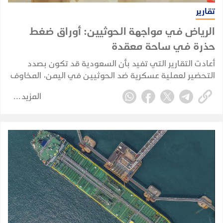
تقارير
الرياض في مواجهة الحوثيين: أوراق ضغط
حذرة في ساحة معقدة
أعادت التقارير التي تفيد بأن السعودية قد تكون بصدد
التحضير لعملية عسكرية ضد الحوثيين في اليمن، المخاوف
من أن تنجر الرياض مجددًا إلى حرب برية مباشرة. لكن الأدلة
المزيد
المتوفرة حاليًا تشير إلى تخطيط احترازي وإعادة تموضع
للقوات، وليس إلى غزو بري سعودي مؤكد.