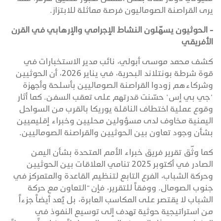
يرى القراصنة الصوماليون فرصة مماثلة للابتزاز.
- الحوثيون يسهّلون النشاط الإجرامي والإرهابي في القرن
الأفريقي
كشف محمد موسى أبولي، نائب مدير الاستخبارات في
قوة شرطة بونتلاند البحرية، في يناير 2026، أن الحوثيين
وشركاءهم زودوا القراصنة الصوماليين بأسلحة وأجهزة
"جي بي إس" حسّنت قدرتهم على تعقب السفن. كما أثار
وقوع عملية اختطاف الناقلة يوريكا بالقرب من السواحل
اليمنية مخاوف لدى مسؤولين محليين وخبراء إقليميين
بشأن وجود تعاون بين الحوثيين والقراصنة الصوماليين.
كما وثّق تقرير فريق خبراء الأمم المتحدة بشأن اليمن
الصادر في أكتوبر 2025 تنامي العلاقات بين الحوثيين
وحركة الشباب، الفرع التابع لتنظيم القاعدة والمتمركز في
جنوب الصومال. ووفقاً للتقرير، فإن “التعاون مع حركة
الشباب لا يقتصر على المكاسب العابرة، بل يُعد أيضاً جزءاً
من استراتيجية حوثية تهدف إلى توسيع النفوذ في