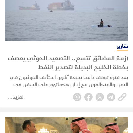
تقارير
أزمة المضائق تتسع.. التصعيد الحوثي يعصف
بخطة الخليج البديلة لتصدير النفط
بعد فترة توقف دامت تسعة أشهر، استأنف الحوثيون في
اليمن والمتحالفون مع إيران هجماتهم على السفن في
البحر الأحمر في 22 يوليو 2026، مستهدفين بشكل مباشر
المزيد
خصمهم القديم، المملكة العربية السعودية.