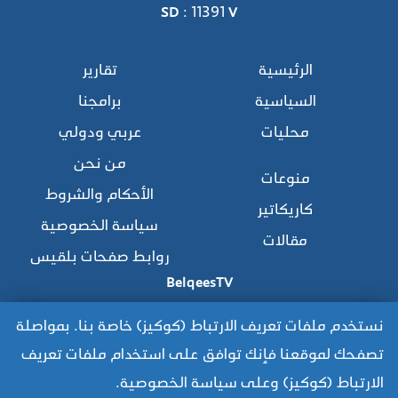
SD : 11391 V
الرئيسية
تقارير
السياسية
برامجنا
محليات
عربي ودولي
من نحن
منوعات
الأحكام والشروط
كاريكاتير
سياسة الخصوصية
مقالات
روابط صفحات بلقيس
BelqeesTV
نستخدم ملفات تعريف الارتباط (كوكيز) خاصة بنا. بمواصلة
تصفحك لموقعنا فإنك توافق على استخدام ملفات تعريف
للوصول للموقع القديم:
الارتباط (كوكيز) وعلى سياسة الخصوصية.
https://www.old.belqees.net