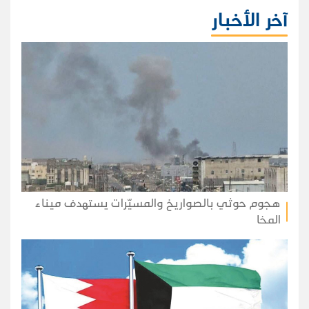
آخر الأخبار
هجوم حوثي بالصواريخ والمسيّرات يستهدف ميناء
المخا