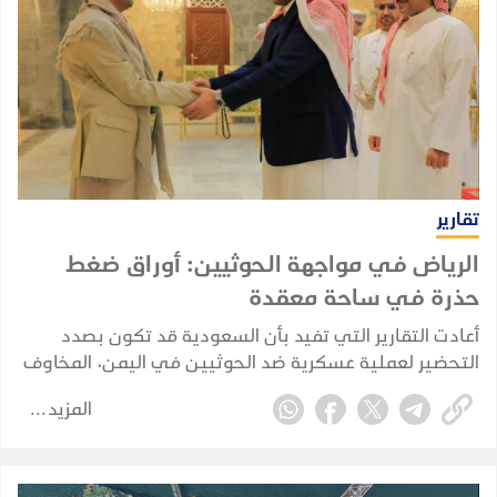
تقارير
الرياض في مواجهة الحوثيين: أوراق ضغط
حذرة في ساحة معقدة
أعادت التقارير التي تفيد بأن السعودية قد تكون بصدد
التحضير لعملية عسكرية ضد الحوثيين في اليمن، المخاوف
من أن تنجر الرياض مجددًا إلى حرب برية مباشرة. لكن الأدلة
المزيد
المتوفرة حاليًا تشير إلى تخطيط احترازي وإعادة تموضع
للقوات، وليس إلى غزو بري سعودي مؤكد.