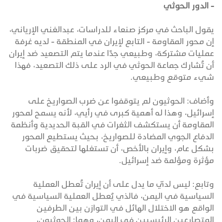
- الدور الحوثي
يقول الباحث في مركز صنعاء للدراسات، عبدالغني الإرياني،
إن محور المقاومة - التابع لإيران في المنطقة - لديه غرفة
عمليات مشتركة، وطبيعي جدًا عندما يتم التصعيد ضد إيران
أن تُشارك جماعة الحوثي في الرد على ذلك التصعيد، فهذا
شيء متوقع وطبيعي.
وأضاف: الحوثيون لم يتوقفوا عن ضرب الصواريخ على
إسرائيل، وهذا له أهمية كبرى في رأيي، لأنه يسمح لمحور
المقاومة أن يستكشف الثغرات في القبة الحديدية وأنظمة
الدفاع الجوي المضادة للصواريخ، بحيث يستطيع المحور
بشكل عام، وإيران بالأخص، أن تستغلها لتحقيق ضربات
مؤثرة ومؤلمة ضد إسرائيل.
وتابع: ليس لديّ ما يدل على أن إيران تُعطل العملية
السياسية في اليمن، فالذي يُعطل العملية السياسية في
الواقع هو الاختلال الهائل في التوازن بين الطرفين
المتصارعين الرئيسيين في اليمن، وهما: الحوثيون،