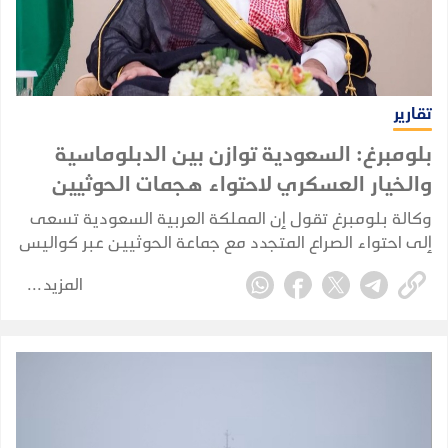
تقارير
بلومبرغ: السعودية توازن بين الدبلوماسية
والخيار العسكري لاحتواء هجمات الحوثيين
وكالة بلومبرغ تقول إن المملكة العربية السعودية تسعى
إلى احتواء الصراع المتجدد مع جماعة الحوثيين عبر كواليس
الدبلوماسية، في محاولة لمنع الاشتباكات مع الجماعة
المزيد
المدعومة من إيران من الإضرار بقطاعها النفطي
واقتصادها.