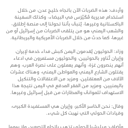
وأردف: هذه الضربات الآن باتجاه خليج عدن، من خلال
استخدام مديرية مُكَيْرَس في البيضاء، وكذلك السفينة
الباكستانية وغيرها، يُنبئ بأننا تحولنا إلى منصة إطلاق،
والشعب اليمني هو من يتلقى الضربات من إسرائيل أو من
غيرها، كما حدث من خلال الضربات الأمريكية والبريطانية.
وزاد: الحوثيون يُقدمون اليمن كبش فداء خدمة لإيران،
وإيران تُناور بالحوثيين، والحوثيون مستمرون في ادعاء
أنهم ينصرون غزة، وأنهم يعملون على نصرة العرب، وهم
يقتلون الشارع اليمني والمواطن اليمني، وهناك عشرات
الآلاف من المعتقلين، ومزيد من الاعتقالات والتنكيل
باليمنيين، ومزيد من الفقر المدقع في اليمن نتيجة هذا
الاستهداف للموانئ والمطارات من قبل إسرائيل وغيرها.
وقال: نحن الخاسر الأكبر، وإيران هي المستفيدة الكبرى،
وقيادات الحوثي التي نهبت كل شيء.
وأضاف: ميليشيا الحوثي تذهب باتجاه التصعيد، ولا يهمها