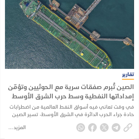
تقارير
الصين تُبرم صفقات سرية مع الحوثيين وتؤمّن
إمداداتها النفطية وسط حرب الشرق الأوسط
في وقت تعاني فيه أسواق النفط العالمية من اضطرابات
حادة جراء الحرب الدائرة في الشرق الأوسط، تسير الصين
في اتجاه مختلف؛ إذ تُبرم صفقاتها الخاصة وتُكرّس نفوذها
المزيد
الاستراتيجي بعيداً عن الأضواء، بينما تتصارع إدارة ترامب
لإعادة فتح مضيق هرمز.