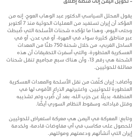
- تحويل اليمن إلى منصة إطلاق
يقول المحلل السياسي الدكتور عبد الوهاب العوج، إنه من
المؤكد أن إيران تستفيد من العمليات الحوثية منذ 7 أكتوبر
وحتى اليوم، وهذا ما تؤكده شحنات الأسلحة التي ضُبطت
عبر مناطق كثيرة سواء في المهرة، أو في عدن، أو في
الساحل الغربي، من خلال شحنة 750 طنًا من المعدات
العسكرية المتطورة، والتي أسفرت التحقيقات أن هذه
الشحنة هي رقم 13، وأن هناك سبع مجاميع تنقل شحنات
مماثلة للحوثيين.
وأضاف: إيران كثّفت من نقل الأسلحة والمعدات العسكرية
المتطورة للحوثيين، واعتبرتهم الذراع الأقوى لها في
المنطقة، بديلًا عن حزب الله، بعد أن ضُرب وتم تشذيبه
وقتل قياداته، وسقوط النظام السوري أيضًا.
وتابع: المعركة في اليمن هي معركة استعراض للحوثيين
للحصول على مكاسب في أي مفاوضات قادمة، ولخدمة
إيران التي أنشأتهم ودعمتهم ومولتهم.