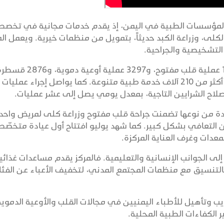
رز المؤسسات الطبية في اليمن، إذ يقدم خدمات مجانية في تخصص
كلى، وزراعة الكبد حديثاً، بتمويل من منظمات خيرية. ويعمل الم
لتشخيصية والجراحية.
وحتى نهاية سبتمبر الماضي، أجرى المركز 1216 عملية قلب مفتوح، و3297 عملية أوعية دموية، 
قلبية، إلى جانب 130 عملية زراعة كلى، وقدم أكثر من 210 آلاف خدمة طبية متنوعة. كما يواصل إجراء عمليات
صلاح الشرايين التاجية، بمعدل يومي يصل إلى عشر عمليات.
ريدة من نوعها تضمنت جراحة قلب مفتوح وزراعة كلى لمريض واحد،
ن التعافي بشكل كبير. كما شهد يوليو افتتاح أول عيادة متخصّص
لمعدات وغرف العناية المركزة.
إلى الجوانب الإنسانية والتعليمية. فالمركز يقدم مساعدات غذائي
بالتنسيق مع منظمات المجتمع المدني، لتخفيف الأعباء عن الفئ
يب وتأهيل للأطباء اليمنيين في مجالات القلب والأوعية الدموية
الكفاءات الطبية المحلية.