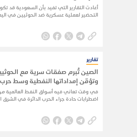
أعادت التقارير التي تفيد بأن السعودية قد تك
التحضير لعملية عسكرية ضد الحوثيين في اليم
المخاوف من أن تنجر الرياض مجددًا إلى حرب بر
مباشرة. لكن الأدلة المتوفرة حاليًا تشير إلى 
احترازي وإعادة تموضع للقوات، وليس إلى غزو
سعودي مؤكد.
تقارير
الصين تُبرم صفقات سرية مع الحوثيي
وتؤمّن إمداداتها النفطية وسط حرب
الأوسط
في وقت تعاني فيه أسواق النفط العالمية من
اضطرابات حادة جراء الحرب الدائرة في الشرق 
تسير الصين في اتجاه مختلف؛ إذ تُبرم صفقاته
وتُكرّس نفوذها الاستراتيجي بعيداً عن الأضواء،
تتصارع إدارة ترامب لإعادة فتح مضيق هرمز.