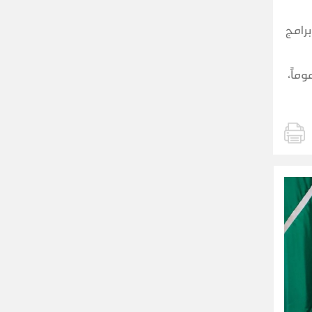
برامج
ماً،