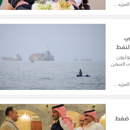
المزيد
ي
لنفط
وثيون
لى السفن
 مستهدفين
المزيد
ق ضغط