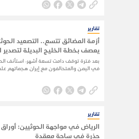
النفطي واقتصادها.
تقارير
أزمة المضائق تتسع.. التصعيد الحوث
يعصف بخطة الخليج البديلة لتصدير ا
بعد فترة توقف دامت تسعة أشهر، استأنف الح
في اليمن والمتحالفون مع إيران هجماتهم ع
في البحر الأحمر في 22 يوليو 2026،
بشكل مباشر خصمهم القديم، المملكة العربية
السعودية.
تقارير
الرياض في مواجهة الحوثيين: أورا
حذرة في ساحة معقدة