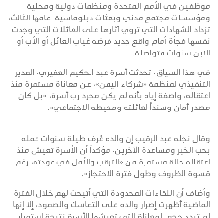
موظفين في الأمم المتحدة ومنظمات دولية ومحلية
ومؤسسات مجتمع مدني وبعثات دبلوماسية، عامها الثالث،
تزداد الشهادات التي تروي آثارها على العائلات التي وجدت
نفسها فجأة أمام واقع جديد فرضه غياب العائل أو الأب أو
الابن سنوات متواصلة.
في هذا السياق، تحدثت أسرة عبد الحكيم العفيري، المدير
التنفيذي لمنظمة «شركاء اليمن»، عن معاناة مستمرة منذ
اعتقاله، واصفة إياه بأنه لم يكن مجرد رب أسرة، «بل كان
مصدر أمان وسنداً لعائلته ومحيطه الاجتماعي».
وقال نجله عبد الرقيب إن والده عُرف طيلة سنوات عمله
بحب الخير ومساعدة الآخرين، مؤكداً أن الأسرة تعيش منذ
اعتقاله حالة مستمرة من «الترقب والأمل في عودته، رغم
قسوة الظروف وطول فترة الاحتجاز».
وأضاف أن اللقاءات المحدودة التي أتيحت لهم خلال الفترة
الماضية أظهرت إصرار والده على التماسك والصمود، إلا إنها
لم تبدد حجم المعاناة التي تعيشها الأسرة نتيجة استمرار