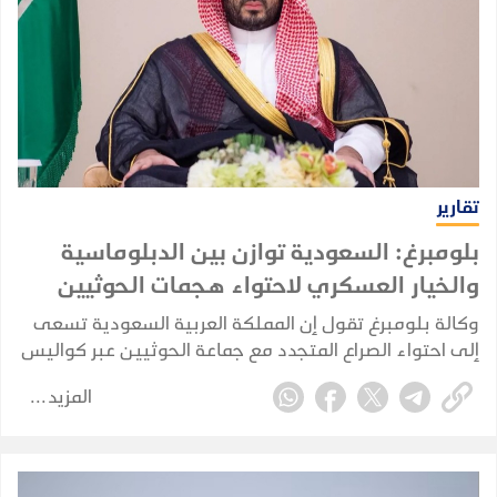
تقارير
بلومبرغ: السعودية توازن بين الدبلوماسية
والخيار العسكري لاحتواء هجمات الحوثيين
وكالة بلومبرغ تقول إن المملكة العربية السعودية تسعى
إلى احتواء الصراع المتجدد مع جماعة الحوثيين عبر كواليس
الدبلوماسية، في محاولة لمنع الاشتباكات مع الجماعة
المزيد
المدعومة من إيران من الإضرار بقطاعها النفطي
واقتصادها.