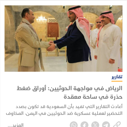
تقارير
الرياض في مواجهة الحوثيين: أوراق ضغط
حذرة في ساحة معقدة
أعادت التقارير التي تفيد بأن السعودية قد تكون بصدد
التحضير لعملية عسكرية ضد الحوثيين في اليمن، المخاوف
من أن تنجر الرياض مجددًا إلى حرب برية مباشرة. لكن الأدلة
المزيد
المتوفرة حاليًا تشير إلى تخطيط احترازي وإعادة تموضع