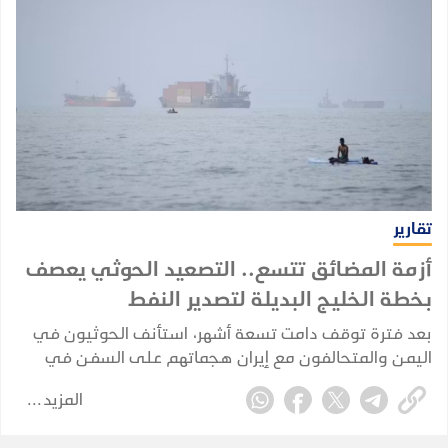
تقارير
أزمة المضائق تتسع.. التصعيد الحوثي يعصف
بخطة الخليج البديلة لتصدير النفط
بعد فترة توقف دامت تسعة أشهر، استأنف الحوثيون في
اليمن والمتحالفون مع إيران هجماتهم على السفن في
البحر الأحمر في 22 يوليو 2026، مستهدفين بشكل مباشر
المزيد
خصمهم القديم، المملكة العربية السعودية.