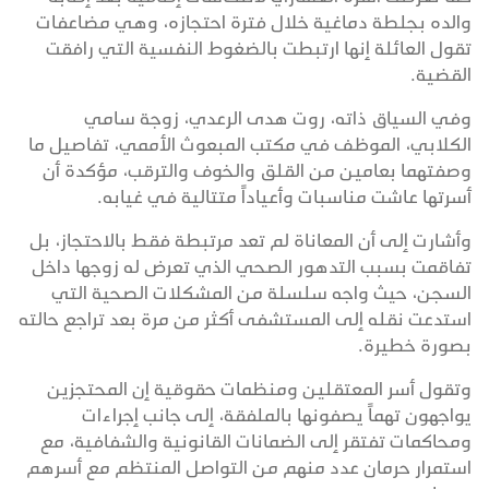
والده بجلطة دماغية خلال فترة احتجازه، وهي مضاعفات
تقول العائلة إنها ارتبطت بالضغوط النفسية التي رافقت
القضية.
وفي السياق ذاته، روت هدى الرعدي، زوجة سامي
الكلابي، الموظف في مكتب المبعوث الأممي، تفاصيل ما
وصفتهما بعامين من القلق والخوف والترقب، مؤكدة أن
أسرتها عاشت مناسبات وأعياداً متتالية في غيابه.
وأشارت إلى أن المعاناة لم تعد مرتبطة فقط بالاحتجاز، بل
تفاقمت بسبب التدهور الصحي الذي تعرض له زوجها داخل
السجن، حيث واجه سلسلة من المشكلات الصحية التي
استدعت نقله إلى المستشفى أكثر من مرة بعد تراجع حالته
بصورة خطيرة.
وتقول أسر المعتقلين ومنظمات حقوقية إن المحتجزين
يواجهون تهماً يصفونها بالملفقة، إلى جانب إجراءات
ومحاكمات تفتقر إلى الضمانات القانونية والشفافية، مع
استمرار حرمان عدد منهم من التواصل المنتظم مع أسرهم