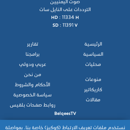
صوت اليمنيين
الترددات على النايل سات
HD : 11334 H
SD : 11391 V
الرئيسية
تقارير
السياسية
برامجنا
محليات
عربي ودولي
من نحن
منوعات
الأحكام والشروط
كاريكاتير
سياسة الخصوصية
مقالات
روابط صفحات بلقيس
BelqeesTV
نستخدم ملفات تعريف الارتباط (كوكيز) خاصة بنا. بمواصلة