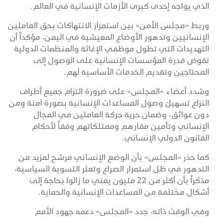
الذي يواجه إحدى كبرى الأزمات الإنسانية في العالم.
وربط «مجلس الأمن» بين استمرار الانتهاكات بحق العاملين
الإنسانيين وتدهور الأوضاع المعيشية في اليمن، مؤكداً أن
التهديدات التي تطول موظفي الإغاثة والمنظمات الدولية
تقوض قدرة المؤسسات الإنسانية على الوصول إلى
المحتاجين وتقديم الخدمات الأساسية لهم.
وشدد أعضاء «المجلس» على ضرورة التزام جميع أطراف
النزاع تسهيلَ وصول المساعدات الإنسانية بصورة آمنة ومن
دون عوائق، وضمان حرية حركة العاملين في المجال
الإنساني وتأمين مقارهم وممتلكاتهم وفقاً لأحكام
القانون الدولي الإنساني.
كما حذر «المجلس» بأن الوضع الإنساني مرشح لمزيد من
التدهور في ظل استمرار الصراع وتعثر التسوية السياسية،
مذكراً بأن أكثر من 22 مليون يمني ما زالوا بحاجة إلى
أشكال مختلفة من المساعدات الإنسانية والحماية.
وفي الوقت ذاته، جدد «المجلس» دعمه جهود الأمم