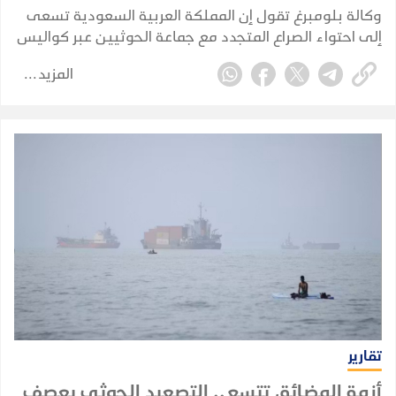
وكالة بلومبرغ تقول إن المملكة العربية السعودية تسعى
إلى احتواء الصراع المتجدد مع جماعة الحوثيين عبر كواليس
الدبلوماسية، في محاولة لمنع الاشتباكات مع الجماعة
المزيد
المدعومة من إيران من الإضرار بقطاعها النفطي
واقتصادها.
تقارير
أزمة المضائق تتسع.. التصعيد الحوثي يعصف