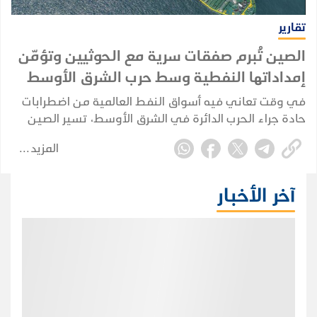
تقارير
الصين تُبرم صفقات سرية مع الحوثيين وتؤمّن
إمداداتها النفطية وسط حرب الشرق الأوسط
في وقت تعاني فيه أسواق النفط العالمية من اضطرابات
حادة جراء الحرب الدائرة في الشرق الأوسط، تسير الصين
في اتجاه مختلف؛ إذ تُبرم صفقاتها الخاصة وتُكرّس نفوذها
المزيد
الاستراتيجي بعيداً عن الأضواء، بينما تتصارع إدارة ترامب
لإعادة فتح مضيق هرمز.
آخر الأخبار