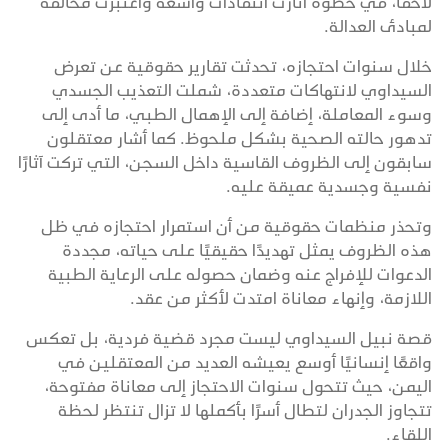
لاحقًا، في خطوة أثارت انتقادات واسعة واعتُبرت مخالفة
لمبادئ العدالة.
خلال سنوات احتجازه، تحدثت تقارير حقوقية عن تعرض
السيداوي لانتهاكات متعددة، شملت التعذيب الجسدي
وسوء المعاملة، إضافة إلى الإهمال الطبي، ما أدى إلى
تدهور حالته الصحية بشكل ملحوظ. كما أشار معتقلون
سابقون إلى الظروف القاسية داخل السجن، التي تركت آثارًا
نفسية وجسدية عميقة عليه.
وتحذر منظمات حقوقية من أن استمرار احتجازه في ظل
هذه الظروف يمثل تهديدًا حقيقيًا على حياته، مجددة
الدعوات للإفراج عنه وضمان حصوله على الرعاية الطبية
اللازمة، وإنهاء معاناة امتدت لأكثر من عقد.
قصة نبيل السيداوي ليست مجرد قضية فردية، بل تعكس
واقعًا إنسانيًا أوسع يعيشه العديد من المعتقلين في
اليمن، حيث تتحول سنوات الاحتجاز إلى معاناة مفتوحة،
تتجاوز الجدران لتطال أسرًا بأكملها لا تزال تنتظر لحظة
اللقاء.