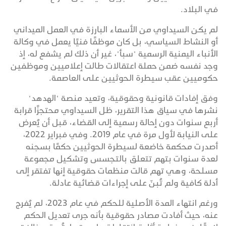
في البلاد.
لم يكن السيداوي من الأسماء البارزة في العمل الميداني
أو النشاط السياسي، بل كان موظفًا فنيًا يعمل في وكالة
الأنباء اليمنية الرسمية "سبأ"، غير أن ذلك لم يشفع له، إذ
وجد نفسه ضمن حملة اعتقالات طالت إعلاميين وموظفين
حكوميين عقب سيطرة الحوثيين على العاصمة.
وفق إفادات قانونية وحقوقية، وتعيد منصة "الهدهد"
نشرها في سياق هذا التقرير، ظل السيداوي محتجزًا قرابة
أربع سنوات دون إحالة رسمية إلى القضاء، قبل أن يُعرض
على النيابة لأول مرة في عام 2019. وفي فبراير 2022،
أصدرت محكمة خاضعة لسيطرة الحوثيين حكمًا بسجنه
لعدة سنوات بتهم تتعلق بالتجسس وتشكيل مجموعة
مسلحة، وهي تهم قالت منظمات حقوقية إنها تفتقر إلى
أدلة كافية ولم تُبنَ على إجراءات قضائية عادلة.
ورغم انتهاء المدة الأصلية للحكم في عام 2023، لم يُفرج
عنه، حيث أفادت مصادر حقوقية بأنه جرى تعديل الحكم