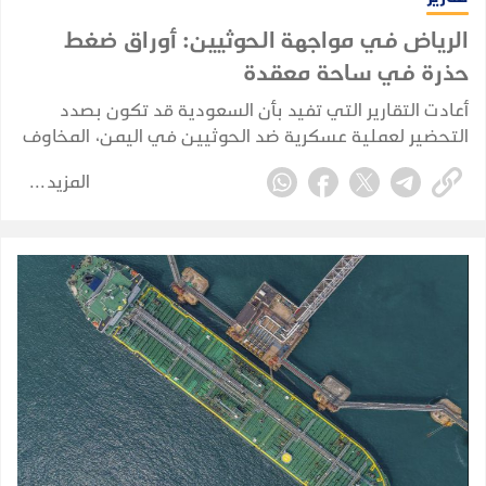
الرياض في مواجهة الحوثيين: أوراق ضغط
حذرة في ساحة معقدة
أعادت التقارير التي تفيد بأن السعودية قد تكون بصدد
التحضير لعملية عسكرية ضد الحوثيين في اليمن، المخاوف
من أن تنجر الرياض مجددًا إلى حرب برية مباشرة. لكن الأدلة
المزيد
المتوفرة حاليًا تشير إلى تخطيط احترازي وإعادة تموضع
للقوات، وليس إلى غزو بري سعودي مؤكد.