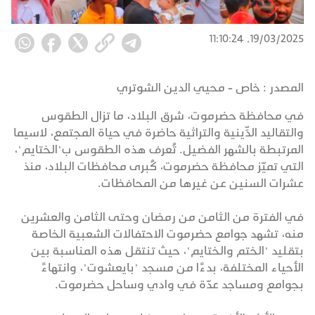
19/03/2025, 11:10:24
المصدر :
خاص - محيي الدين الشوتري
في محافظة حضرموت، شرق البلاد، ما تزال الطقوس
والتقاليد الدِّينية والتراثية حاضرة في حياة المجتمع، لاسيما
المرتبطة بالشهر الفضيل. تُعرف هذه الطقوس ب"الختايم"،
التي تميّز محافظة حضرموت، كُبرى محافظات البلاد، منذ
عشرات السنين عن غيرها من المحافظات.
في الفترة من الثامن من رمضان وحتى الثامن والعشرين
منه، تشهد جوامع حضرموت الاحتفالات الشعبية الخاصة
بتقليد "الختم والختايم"، حيث تنتقل هذه المناسبة بين
الأحياء المختلفة، بدءًا من مسجد "بايعشوت"، وانتهاءً
بجوامع ومساجد عدّة في وادي وساحل حضرموت.