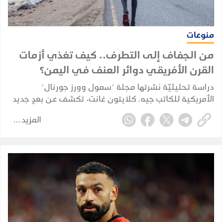
منوعات
من الجفاف إلى التطرف.. كيف تغذي أزمات
القرن الأفريقي دوائر العنف في اليمن؟
دراسة تحليليّة نشرتها مجلة "سمول وورز جورنال"
الأمريكية للكاتب جيه. كلايتون غانت، تكشف عن بعدٍ جديد
للأزمة اليمنية يُهدد استقرار الشرق الأوسط؛ مشيرة إلى أن
المزيد
اليمن تحوّل إلى محطة استنزاف رئيسية لتدفقات الهجرة
الناجمة عن التغيرات المناخية القادمة من دول القرن
الأفريقي.