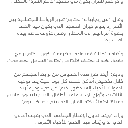
وآخر ختم للقرآن يكون في مسجد 'جامع الشرج' بالمكلا".
وقال: "من إيجابيات 'الختايم' تعزيز الروابط الاجتماعية بين
الأسر، إذ يقوم جيران المسجد، الذي يكون فيه 'الختم'،
بدعوة أقربائهم إلى الإفطار، وعمل عزومة خاصة بهذه
المناسبة".
وأضاف: "هناك في وادي حضرموت يكون للختم برامج
خاصة، لكنه لا يختلف كثيرًا عن 'ختايم' الساحل الحضرمي".
وتابع: "أيضا تعزز هذه الطقوس من ترابط المجتمع من
خلال تخصيص أماكن للختم كل يوم، حيث يتم توجيه
الدعوات للأحياء إلى حضور 'ختم' كل حي، وفيه تُردد
الأناشيد، وتُوزع الهدايا على الأطفال، الذين يلبسون ملابس
جميلة؛ احتفاءً بختم القرآن، الذي يتم عصر كل يوم".
وزاد: "ويتم تناول الإفطار الجماعي، الذي يقيمه أهالي
الحي الذي يُقام فيه 'الختم' للأحياء الأخرى".