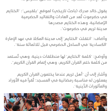
يقول خالد مدرك (باحث تاريخي) لموقع "بلقيس": "الختايم
في حضرموت تُعد من العادات والتقاليد الحضرمية
الرّمضانية، وهذه الختايم مصدرها
مدينة تريم في حضرموت".
وأضاف: "انتقلت 'الختايم' إلى مدينة المكلا في عهد الإمارة
'الكسادية' في الساحل الحضرمي قبل ثلاثمائة سنة".
وأوضح: "كلمة 'الختايم' لها منطلقات دينية، وهي تُستمد
من كلمة ختم القرآن الكريم، وهي إتمام القرآن الكريم".
وأشار إلى أن "أهل تريم عندما يختمون القرآن الكريم
يعملون له مناسبة رمضانية في المسجد؛ تُقرأ فيه الأوراد
والمأثورات الدِّينية".