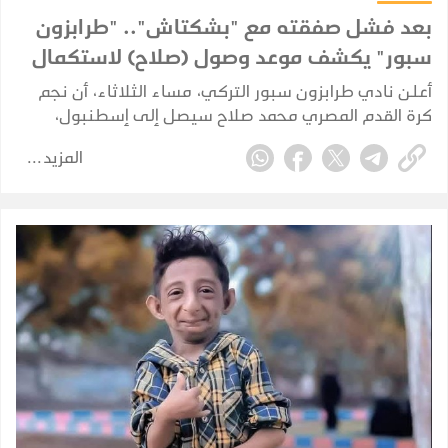
بعد فشل صفقته مع "بشكتاش".. "طرابزون
سبور" يكشف موعد وصول (صلاح) لاستكمال
إجراءات انتقاله
أعلن نادي طرابزون سبور التركي، مساء الثلاثاء، أن نجم
كرة القدم المصري محمد صلاح سيصل إلى إسطنبول،
الأربعاء، لاستكمال إجراءات انتقاله إلى صفوف الفريق، بعد
المزيد
إعلان بدء مفاوضات التعاقد معه.