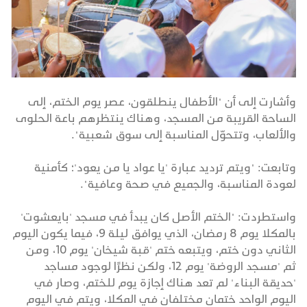
وأشارت إلى أن "الأطفال ينطلقون، عصر يوم الختم، إلى
الساحة القريبة من المسجد، وهناك ينتظرهم باعة الحلوى
والألعاب، وتتحوّل المناسبة إلى سوق شعبية".
وتابعت: "ويتم ترديد عبارة 'يا عواد يا من يعود'؛ كأمنية
لعودة المناسبة، والجميع في صحة وعافية".
واستطردت: "الختم الأصل كان يبدأ في مسجد 'بايعشوت'
بالمكلا يوم 8 رمضان، الذي يوافق ليلة 9، فيما يكون اليوم
الثاني دون ختم، ويتبعه ختم 'قبة شيخان' يوم 10، ومن
ثم 'مسجد الروضة' يوم 12، ولكن نظرًا لوجود مساجد
'حديقة البناء' لم تعد هناك إجازة يوم للختم، وصار في
اليوم الواحد ختمان مختلفان في المكلا، ويتم في اليوم