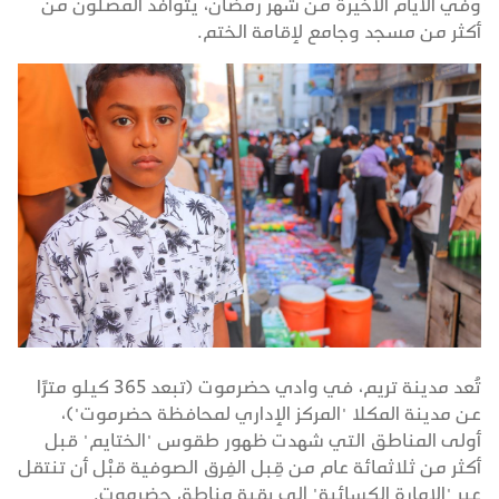
وفي الأيام الأخيرة من شهر رمضان، يتوافد المصلون من
أكثر من مسجد وجامع لإقامة الختم.
تُعد مدينة تريم، في وادي حضرموت (تبعد 365 كيلو مترًا
عن مدينة المكلا "المركز الإداري لمحافظة حضرموت")،
أولى المناطق التي شهدت ظهور طقوس "الختايم" قبل
أكثر من ثلاثمائة عام من قِبل الفِرق الصوفية قبْل أن تنتقل
عبر "الإمارة الكسائية" إلى بقية مناطق حضرموت.