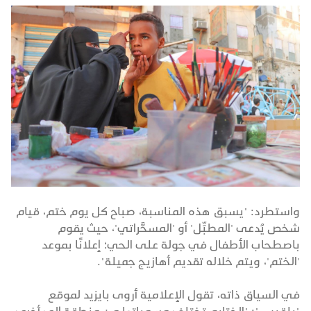
واستطرد: "يسبق هذه المناسبة، صباح كل يوم ختم، قيام
شخص يُدعى 'المطبِّل' أو 'المسحَّراتي'، حيث يقوم
باصطحاب الأطفال في جولة على الحي؛ إعلانًا بموعد
'الختم'، ويتم خلاله تقديم أهازيج جميلة".
في السياق ذاته، تقول الإعلامية أروى بايزيد لموقع