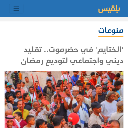
منوعات
'الختايم' في حضرموت.. تقليد
ديني واجتماعي لتوديع رمضان