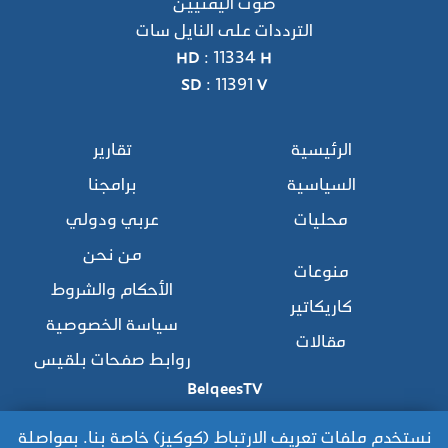
صوت اليمنيين
الترددات على النايل سات
HD : 11334 H
SD : 11391 V
الرئيسية
تقارير
السياسية
برامجنا
محليات
عربي ودولي
من نحن
منوعات
الأحكام والشروط
كاريكاتير
سياسة الخصوصية
مقالات
روابط صفحات بلقيس
BelqeesTV
نستخدم ملفات تعريف الارتباط (كوكيز) خاصة بنا. بمواصلة