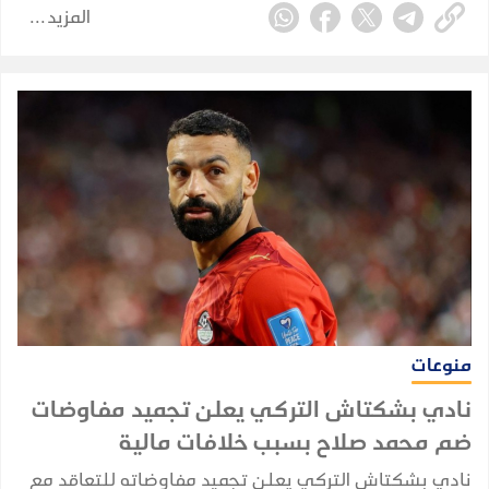
المزيد
اليمن تحوّل إلى محطة استنزاف رئيسية لتدفقات الهجرة
الناجمة عن التغيرات المناخية القادمة من دول القرن
الأفريقي.
منوعات
نادي بشكتاش التركي يعلن تجميد مفاوضات
ضم محمد صلاح بسبب خلافات مالية
نادي بشكتاش التركي يعلن تجميد مفاوضاته للتعاقد مع