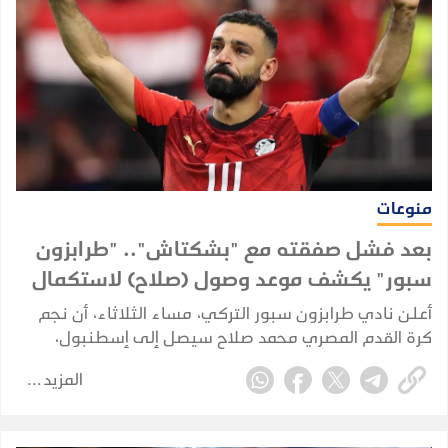
منوعات
بعد فشل صفقته مع "بشكتاش".. "طرابزون
سبور" يكشف موعد وصول (صلاح) لاستكمال
إجراءات انتقاله
أعلن نادي طرابزون سبور التركي، مساء الثلاثاء، أن نجم
كرة القدم المصري محمد صلاح سيصل إلى إسطنبول،
الأربعاء، لاستكمال إجراءات انتقاله إلى صفوف الفريق، بعد
المزيد
إعلان بدء مفاوضات التعاقد معه.