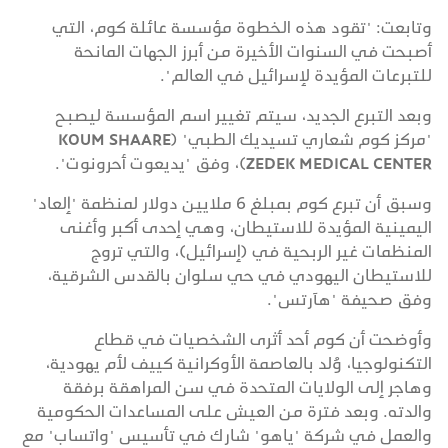
وتابعت: "تقود هذه الخطوة مؤسسة عائلة كوم، التي
أصبحت في السنوات الأخيرة من أبرز الجهات المانحة
للتبرعات المؤيدة لإسرائيل في العالم".
وبعد التبرع الجديد، سيتم تغيير اسم المؤسسة ليصبح
"مركز كوم شعاري تسيديك الطبي" (KOUM SHAARE
ZEDEK MEDICAL CENTER)، وفق "يديعوت أحرونوت".
وسبق أن تبرع كوم بمبلغ 6 ملايين دولار لمنظمة "إلعاد"
اليمينية المؤيدة للاستيطان، وهي إحدى أكبر وأغنى
المنظمات غير الربحية في (إسرائيل)، والتي تروج
للاستيطان اليهودي في حي سلوان بالقدس الشرقية،
وفق صحيفة "هآرتس".
وأوضحت أن كوم أحد أثرى الشخصيات في قطاع
التكنولوجيا، وُلد بالعاصمة الأوكرانية كييف لأم يهودية،
وهاجر إلى الولايات المتحدة في سن المراهقة برفقة
والدته. وبعد فترة من العيش على المساعدات الحكومية
والعمل في شركة "ياهو" شارك في تأسيس "واتساب" مع