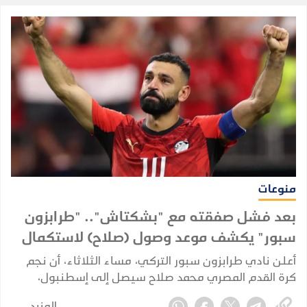
منوعات
بعد فشل صفقته مع "بشكتاش".. "طرابزون
سبور" يكشف موعد وصول (صلاح) لاستكمال
إجراءات انتقاله
أعلن نادي طرابزون سبور التركي، مساء الثلاثاء، أن نجم
كرة القدم المصري محمد صلاح سيصل إلى إسطنبول،
الأربعاء، لاستكمال إجراءات انتقاله إلى صفوف الفريق، بعد
المزيد