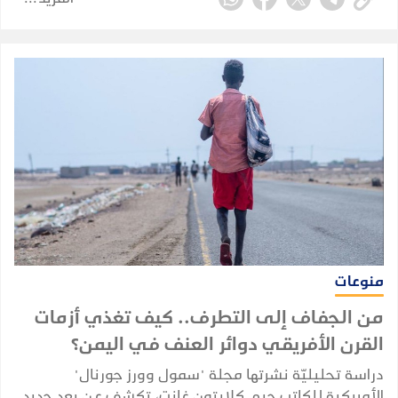
مرحة.
منوعات
من الجفاف إلى التطرف.. كيف تغذي أزمات
القرن الأفريقي دوائر العنف في اليمن؟
دراسة تحليليّة نشرتها مجلة "سمول وورز جورنال"
الأمريكية للكاتب جيه. كلايتون غانت، تكشف عن بعدٍ جديد