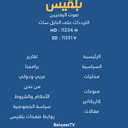
صوت اليمنيين
الترددات على النايل سات
HD : 11334 H
SD : 11391 V
الرئيسية
تقارير
السياسية
برامجنا
محليات
عربي ودولي
من نحن
منوعات
الأحكام والشروط
كاريكاتير
سياسة الخصوصية
مقالات
روابط صفحات بلقيس
BelqeesTV