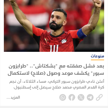
منوعات
بعد فشل صفقته مع "بشكتاش".. "طرابزون
سبور" يكشف موعد وصول (صلاح) لاستكمال
إجراءات انتقاله
أعلن نادي طرابزون سبور التركي، مساء الثلاثاء، أن نجم
كرة القدم المصري محمد صلاح سيصل إلى إسطنبول،
الأربعاء، لاستكمال إجراءات انتقاله إلى صفوف الفريق، بعد
المزيد
إعلان بدء مفاوضات التعاقد معه.