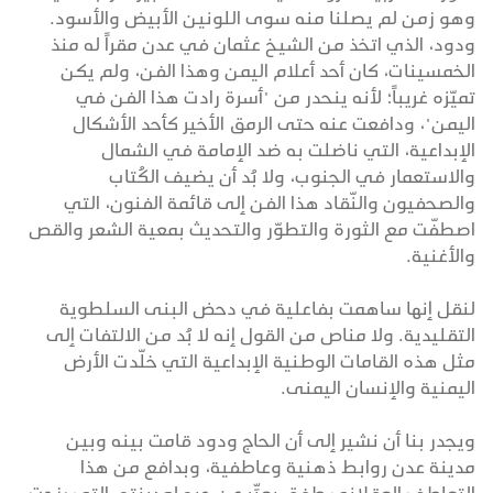
وهو زمن لم يصلنا منه سوى اللونين الأبيض والأسود.
ودود، الذي اتخذ من الشيخ عثمان في عدن مقراً له منذ
الخمسينات، كان أحد أعلام اليمن وهذا الفن، ولم يكن
تميّزه غريباً؛ لأنه ينحدر من "أسرة رادت هذا الفن في
اليمن"، ودافعت عنه حتى الرمق الأخير كأحد الأشكال
الإبداعية، التي ناضلت به ضد الإمامة في الشمال
والاستعمار في الجنوب، ولا بُد أن يضيف الكُتاب
والصحفيون والنّقاد هذا الفن إلى قائمة الفنون، التي
اصطفّت مع الثورة والتطوّر والتحديث بمعية الشعر والقص
والأغنية.
لنقل إنها ساهمت بفاعلية في دحض البنى السلطوية
التقليدية. ولا مناص من القول إنه لا بُد من الالتفات إلى
مثل هذه القامات الوطنية الإبداعية التي خلّدت الأرض
اليمنية والإنسان اليمنى.
ويجدر بنا أن نشير إلى أن الحاج ودود قامت بينه وبين
مدينة عدن روابط ذهنية وعاطفية، وبدافع من هذا