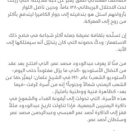
التعاطف العقلاني طفق يعبِّر عن حبه لمدينته، التي رزحت
تحت الاحتلال البريطاني ١٢٨ عاماً، وحين ناضل الثوار
بأرواحهم استل هو بندقيته إلى جوار الكاميرا ليندفع بأكثر
من روح إلى المعركة.
إن تسلّحه بثقافة عميقة جعله أكثر شجاعة في فضح ذلك
الاستعمار؛ ودكّ حصونه التي كان يتخيّل أنه سيمتلكها إلى
الأبد.
من منّا لا يعرف عبدالودود محمد عمر، الذي افتتح بعد عقد
من النضال الأستوديو -الذي ما يزال مفتوحاً حتى اليوم-
(أستوديو الشعب) عام ١٩٦٠ في الشيخ عثمان؛ ليعبِّر حقا عن
الشعب اليمني شمالاً وجنوباً؟ إنه من أُسرة عُرفت -فيما
بعد- كظاهرة فنية ووطنية بامتياز..
هذه الأسرة، التي تحولت إلى أيقونة الفداء والشموخ في
ذاكرة اليمنيين الجمعية، فإذا تناولت تاريخ عبدالودود مثلاً
قفز إلى الذاكرة أحمد عمر العبسي وعبدالرحمن محمد عمر
وسلطان أحمد عمر.