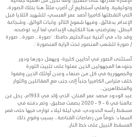
الإشارة لقدرتها على التعبير، ولما تخزن من أهمية جمالية
وتوثيقية. ولعلي أستطيع أن أضرب مثلاً هنا بتلك الصورة،
التي التقطتها كاميرا أحمد عمر العبسي، للشهيد الثلايا قبل
الإعدام بدقائق، وفيها شموخ الثائر، وثبات الواثق، وشجاعة
البطل. يعترضني هنا التكثيف الإبداعي لما أريد توضحه،
وقد جاء في أغنية عبدالحليم حافظ: "صورة.. صورة.. صورة
/ صورة للشعب المنصور تحت الراية المنصورة".
تُستثنى الصور في أحايين كثيرة، ويهمل دورها ودور
جنودها المجهولين الذين عملوا على تثبيت الثورة
والجمهورية في كل من صنعاء وعدن أولئك الذين وقفوا
خلف متراس الكاميرا جنباً إلى جنب مع المقاتلين والثوار
والمتظاهرين..
عبد الودود محمد عمر الفنان، الذي وُلد في 1933م، رحل عن
عالمنا في 6 - 9 - 2020 بصمت مطبق، وتم دفنه في
مسقط رأسه الحدودي، في ليلة ليلاء توارى فيها حتى قمر
السماء؛ خوفاً من رصاصات القناصة.. بسبب وقوع ذلك
المسقط النبيل على خط النار.