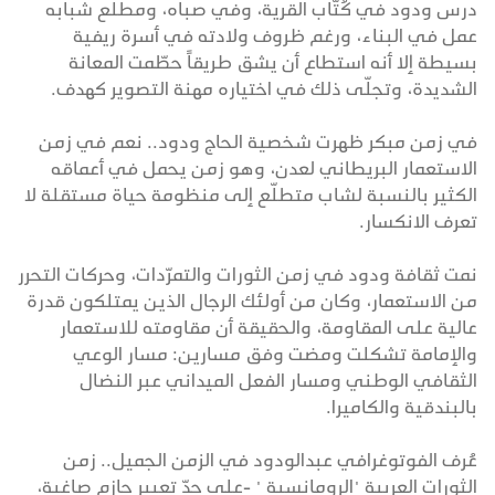
درس ودود في كُتّاب القرية، وفي صباه، ومطلع شبابه
عمل في البناء، ورغم ظروف ولادته في أسرة ريفية
بسيطة إلا أنه استطاع أن يشق طريقاً حطّمت المعانة
الشديدة، وتجلّى ذلك في اختياره مهنة التصوير كهدف.
في زمن مبكر ظهرت شخصية الحاج ودود.. نعم في زمن
الاستعمار البريطاني لعدن، وهو زمن يحمل في أعماقه
الكثير بالنسبة لشاب متطلّع إلى منظومة حياة مستقلة لا
تعرف الانكسار.
نمت ثقافة ودود في زمن الثورات والتمرّدات، وحركات التحرر
من الاستعمار، وكان من أولئك الرجال الذين يمتلكون قدرة
عالية على المقاومة، والحقيقة أن مقاومته للاستعمار
والإمامة تشكلت ومضت وفق مسارين: مسار الوعي
الثقافي الوطني ومسار الفعل الميداني عبر النضال
بالبندقية والكاميرا.
عُرف الفوتوغرافي عبدالودود في الزمن الجميل.. زمن
الثورات العربية "الرومانسية " -على حدّ تعبير حازم صاغية،