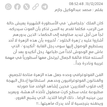
13/12/2024, 08:52:48
بقلم :
محمد عبدالوكيل جازم
كان الملك "جلجامش" في الأسطورة الشهيرة يعيش حالة
من الرعب، فكلما تقدم به السن تذكر بأن الموت سيدركه،
لجأ من أجل تبديد مخاوفه إلى الحكماء؛ الذين بدورهم
أشاروا عليه بـ"زهرة الخلود"، أخبروه بأن هذه الزهرة لا أحد
يستطيع الوصول إليها سوى رجل الغابة "أنكيدو"، الذي
عاش مع الوحوش آخذاً من طباعها، رحل أنكيدو بعد أن
أنسنته فتاة فائقة الجمال ليرتحل معها أسطورياً في مهمة
غريبة ونادرة جداً..
الفن الفوتوغرافي وحده جعل هذه الزهرة متاحة للجميع،
والفنانون الفوتوغرافيون وحدهم استطاعوا إدخال البهجة
إلى قلوب الملايين؛ فحين يُشاهد الواحد منا صورته
مطبوعة على سطح كرت مصقول تأخذه الدهشة، ويعربد
بين عينيه الرضا.. ذلك الرضا اللذيذ، الذي يشبع الغرور،
ويحقنه بنرجسية لا أحد يدرك ماهيتها..!!