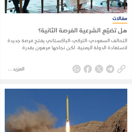
مقالات
هل تضيّع الشرعية الفرصة الثانية؟
التحالف السعودي–التركي–الباكستاني يفتح فرصة جديدة
لاستعادة الدولة اليمنية، لكن نجاحها مرهون بقدرة
الشرعية على توحيد قرارها وبناء مؤسساتها واستثمار
التحول الإقليمي.
المزيد