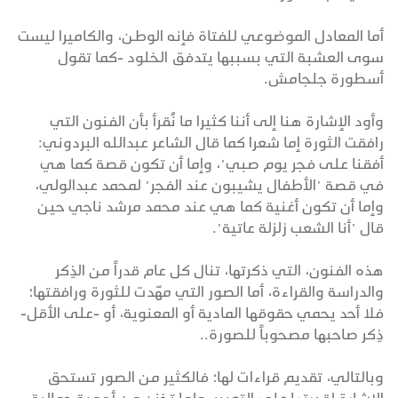
أما المعادل الموضوعي للفتاة فإنه الوطن، والكاميرا ليست
سوى العشبة التي بسببها يتدفق الخلود -كما تقول
أسطورة جلجامش.
وأود الإشارة هنا إلى أننا كثيرا ما نُقرأ بأن الفنون التي
رافقت الثورة إما شعرا كما قال الشاعر عبدالله البردوني:
أفقنا على فجر يوم صبي"، وإما أن تكون قصة كما هي
في قصة "الأطفال يشيبون عند الفجر" لمحمد عبدالولي،
وإما أن تكون أغنية كما هي عند محمد مرشد ناجي حين
قال "أنا الشعب زلزلة عاتية".
هذه الفنون، التي ذكرتها، تنال كل عام قدراً من الذِكر
والدراسة والقراءة، أما الصور التي مهّدت للثورة ورافقتها؛
فلا أحد يحمي حقوقها المادية أو المعنوية، أو -على الأقل-
ذِكر صاحبها مصحوباً للصورة..
وبالتالي، تقديم قراءات لها؛ فالكثير من الصور تستحق