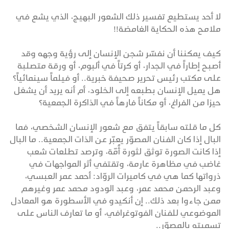
لا أحد يستطيع تفسير ذلك الشعور البهيج، الذي يشع في
ملامح هذه الحكاية الغامضة!!
كيف يمكننا أن نفسّر شجن الإنسان إلى رؤية وجهه وقد
أصبح إطاراً في الجدار، أو كرتاً في ألبوم، أو ورقة متصلبة
على مكتب رئيس تحرير صحيفة خبرية.. أو فيلماً سينمائياً؟
هل يميل الإنسان بطبعه إلى الخلود، أم أنه يريد أن يشغل
حيزا من الفراغ، أو مكاناً فارهاً في الذاكرة الجمعية؟
كل ما قلته سابقاً يتفق مع شعور الإنسان الشخصي، فما
البال إذا كان الفنان المصوّر يعبّر عن الذات الجمعية.. ما البال
إذا كانت الصورة توثق لثورة أُمّة، وترصد تطلعات شعب
غاضب في مظاهرة عارمة، وتقتفي أثر المواجهات في
ذرواتها كما هي في كاميرات الروّاد: أحمد عمر العبسي،
وعبد الرحمن محمد عمر، وعبد الودود محمد عمر وغيرهم
ممن جاءوا بعد ذلك.. إن أنكيدو في الأسطورة هو المعادل
الموضوعي للفنان الفوتوغرافي، أو ما تعارف الناس على
تسميته بالمصوّر..