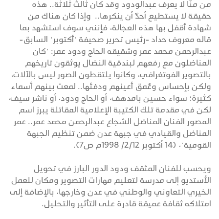
من منّا لا يعرف عبدالودود وقد كان ثالث ثلاثة.. هذه
حقيقة لا يستطيع أحدٌ أن ينكرها.. وإذا كان هناك من
شهادة أقفل بها هذه العجالة، فإنني سوف استشهد بما
قاله معروف حداد -رئيس تحرير صحيفة "أكتوبر" السابق-
عبدالرحمن محمد عمر وشقيقه الحاج ودود عمر: "كان
المناضلون مع رفعهم لبندقية النضال يوثقون تاريخهم
بالتصوير الفوتغرافي، وكانوا يلتقطون الصور ليس بالآلات،
ولكن بإحساس وعُمق أعينهم ودفئها.. لمعت بينهم أسماء
كثيرة؛ سواء حسين بامدهف، أو الحاج ودود، أو ناشر سيف،
لكن في مقدمة تلك الكتيبة الإعلامية المقاتلة يبرز اسم
المصور الفنان المناضل الشجاع عبدالرحمن محمد عمر.. عمر
المناضل والقيادي في جبهة عدن ضمن تنظيم الجبهة
القومية"، (14 أكتوبر 2/12/ 1998م ص7).
ويحسب للفنان المثقف ودود الدور البارز في تحويل
الأستديو إلى مدرسة لتعليم مهارات التصوير ومكان للعمل
الخيري التعاوني والوطني في عدن وخارجها، بالإضافة إلى
امتلاكه ثقافة عميقة قادرة على التأثير والتحليل.