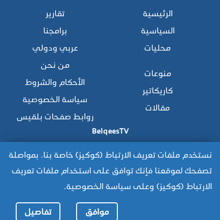
الرئيسية
تقارير
السياسية
برامجنا
محليات
عربي ودولي
من نحن
منوعات
الأحكام والشروط
كاريكاتير
سياسة الخصوصية
مقالات
روابط صفحات بلقيس
BelqeesTV
نستخدم ملفات تعريف الارتباط (كوكيز) خاصة بنا. بمواصلة
تصفحك لموقعنا فإنك توافق على استخدام ملفات تعريف
للوصول للموقع القديم:
الارتباط (كوكيز) وعلى سياسة الخصوصية.
https://www.old.belqees.net
موافق
تفاصيل
جميع الحقوق محفوظة © 2025 قناة بلقيس الفضائية