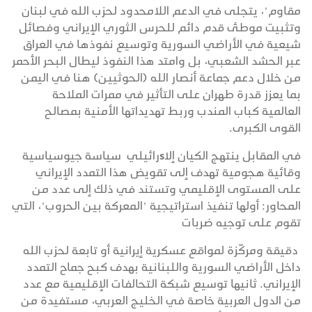
مقاوم"، يتجلى في الدعم اللامحدود لحزب الله في لبنان
وتثبيت موطئ قدم دائم للحرس الثوري الإيراني وفصائل
شيعية في الأراضي السورية وتوسيع نفوذها في العراق
عبر الحشد الشعبي، بل وامتد هذا النفوذ ليطال البحر الأحمر
من خلال دعم جماعة أنصار الله (الحوثيين) هنا في اليمن
بما يعزز قدرة طهران على التأثير في ممرات الملاحة
العالمية كباب المندب وربط تهديداتها الأمنية بمصالح
القوى الكبرى.
في المقابل ينتهج الكيان إلاsرائيلي سياسة جيوسياسية
وقائية هجومية تهدف إلى تقويض هذا التمدد الإيراني
على المستوى الإقليمي وتستند في ذلك إلى عدد من
المحاور: أولها تنفيذ استراتيجية "المعركة بين الحروب"، التي
تقوم على توجيه ضربات
دقيقة ومركّزة لمواقع عسكرية إيرانية أو تابعة لحزب الله
داخل الأراضي السورية واللبنانية بهدف كبح جماح التمدد
الإيراني. ثانيها توسيع شبكة التحالفات الإقليمية مع عدد
من الدول العربية خاصة في الخليج العربي، مستفيدة من