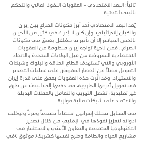
ثانياً: البعد الاقتصادي – العقوبات النفوذ المالي والتحكم
بالبنى التحتية
يُعد البعد الاقتصادي أحد أبرز مكونات الصراع بين إيران
والكيان إلاsرائيلي وإن كان لا يُدرك في كثير من الأحيان
بالحس المباشر إلا أن تأثيراته تتغلغل بعمق في مكونات
الصراع.. فمن ناحية تواجه إيران منظومة من العقوبات
الاقتصادية المفروضة من قبل الولايات المتحدة والاتحاد
الأوروبي والتي تستهدف قطاع الطاقة والبنوك وشبكات
التمويل فضلاً عن الحصار المفروض على عمليات التصدير
والاستيراد. وقد أثّرت هذه العقوبات بعمق على قدرة إيران
في تمويل أذرعها الخارجية، مما دفعها إلى البحث عن طرق
غير تقليدية، تشمل التهريب والتعامل بالعملات البديلة
والاعتماد على شبكات مالية موازية.
في المقابل تمتلك إسرائيل اقتصاداً متقدماً ومرناً وتوظف
أدواته لتعزيز نفوذها في الإقليم، من خلال تصدير
التكنولوجيا المتقدمة والتعاون الأمني والاستثمار في
مشاريع المياه والطاقة وطرح نفسها كشريك( موثوق )في