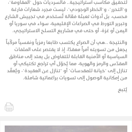
لتحقيق مكاسب استراتيجية.. فالسرديات حول "المقاومة"،
و"التحرر"، و"الخطر الوجودي"، ليست مجرد شعارات فارغة
فحسب، بل أدوات تعبئة فعّالة تُستخدم في تجييش الشارع
وتبرير التورط في الصراعات الإقليمية، سواء في سوريا أو
اليمن أو غزة، أو حتى في مشاريع التسلح الاستراتيجي.
والنتيجة ..هي أن الصراع يكتسب طابعا رمزياً ونفسياً مركّباً
يجعل من تسويته أمراً معقدًا، إذ لا يقتصر على الملفات
السياسية أو الأمنية القابلة للتفاوض بل يمتد إلى مناطق
المقدّس والرمز والهوية، مما يُحوّل أي تراجع تكتيكي أو
تنازل إلى "خيانة للمقدسات" أو "تنازل عن العقيدة"، ويُعقّد
من إمكانية الوصول إلى تسويات براغماتية شاملة.
يُتبع