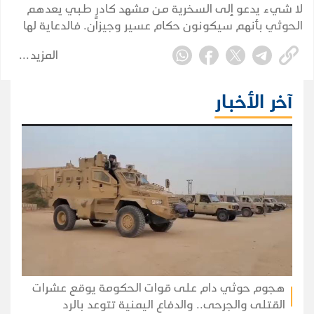
لا شيء يدعو إلى السخرية من مشهد كادرٍ طبي يعدهم
الحوثي بأنهم سيكونون حكام عسير وجيزان. فالدعاية لها
جذر حقيقي في اطماع الجماعة وتدغدغ أحلام البائسين
المزيد
وتعزز لديهم إحساسهم بالمظلومية.
آخر الأخبار
هجوم حوثي دام على قوات الحكومة يوقع عشرات
القتلى والجرحى.. والدفاع اليمنية تتوعد بالرد