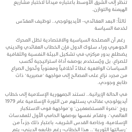
تنظر إلى الشرق الأوسط باعتباره ميداناً لاختبار مشاريع
الهيمنة والتوازن.
ثالثاً: البعد العقائدي– الأيديولوجي.. توظيف المقدّس
لخدمة السياسة
رغم أن المصلحة السياسية والاقتصادية تظل المحرك
الجوهري وراء سلوك الدول فإن الخطاب العقائدي والديني
يضطلع بدور مركزي في تشكيل البيئة النفسية والثقافية
للصراع، بل ويُستخدم بوصفه أداة استراتيجية تُكسب
السياسات الواقعية غطاءً أخلاقياً ومعنوياً وتُحول الصراع
من مجرد نزاع على المصالح إلى مواجهة "مصيرية" ذات
طابع وجودي.
في الحالة الإيرانية.. تستند الجمهورية الإسلامية إلى خطاب
أيديولوجي عقائدي يستلهم من الثورة الإسلامية عام 1979
روح "نصرة المستضعفين" و"مواجهة قوى الاستكبار
العالمي"، وتقدّم نفسها بوصفها الحامي الأول للمقدسات
الإسلامية، وخاصة القدس الشريف، باعتبار ذلك جزءاً من
"رسالتها الثورية".. هذا الخطاب- رغم طابعه الديني- يتم