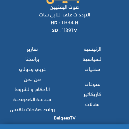
صوت اليمنيين
الترددات على النايل سات
HD : 11334 H
SD : 11391 V
الرئيسية
تقارير
السياسية
برامجنا
محليات
عربي ودولي
من نحن
منوعات
الأحكام والشروط
كاريكاتير
سياسة الخصوصية
مقالات
روابط صفحات بلقيس
BelqeesTV