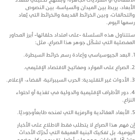
الأبعاد، يربط بين الميدان والسياسة، بين النصوص
والتحالفات، وبين الخرائط القديمة والخرائط التي يُعاد
رسمها اليوم.
ستتناول هذه السلسلة -على امتداد حلقاتها- أبرز المحاور
المفصلية التي تشكّل جوهر هذا الصراع، مثل:
1. البعد الجيوسياسي وإعادة رسم خرائط السيطرة.
2. الصراع على الموارد ومفاتيح الاقتصاد الإقليمي.
3. الأدوات غير التقليدية: الحرب السيبرانية، الفضاء، الإعلام.
4. دور الأطراف الإقليمية والدولية في تغذية أو احتواء
النزاع.
5. الأبعاد العقائدية والرمزية التي تمنحه طابعاًوجوديًا.
إن فهم هذا الصراع لا يتطلب فقط الاطلاع على الأخبار
اليومية، بل تفكيك البنية العميقة التي تُحرّك الأحداث
وتشكّل القرارات، وهو ما سأحاول تقديمه، بكل وضوح