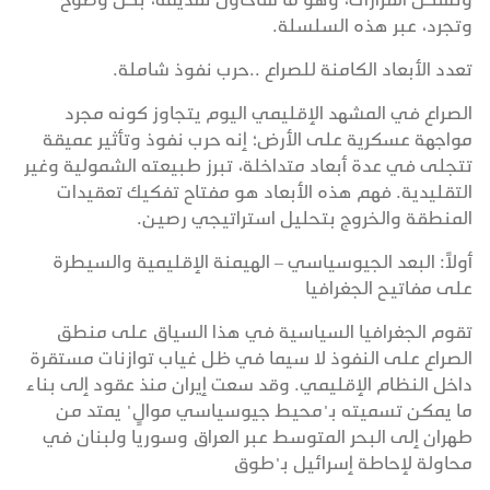
وتجرد، عبر هذه السلسلة.
تعدد الأبعاد الكامنة للصراع ..حرب نفوذ شاملة.
الصراع في المشهد الإقليمي اليوم يتجاوز كونه مجرد
مواجهة عسكرية على الأرض؛ إنه حرب نفوذ وتأثير عميقة
تتجلى في عدة أبعاد متداخلة، تبرز طبيعته الشمولية وغير
التقليدية. فهم هذه الأبعاد هو مفتاح تفكيك تعقيدات
المنطقة والخروج بتحليل استراتيجي رصين.
أولاً: البعد الجيوسياسي – الهيمنة الإقليمية والسيطرة
على مفاتيح الجغرافيا
تقوم الجغرافيا السياسية في هذا السياق على منطق
الصراع على النفوذ لا سيما في ظل غياب توازنات مستقرة
داخل النظام الإقليمي. وقد سعت إيران منذ عقود إلى بناء
ما يمكن تسميته بـ"محيط جيوسياسي موالٍ" يمتد من
طهران إلى البحر المتوسط عبر العراق وسوريا ولبنان في
محاولة لإحاطة إسرائيل بـ"طوق