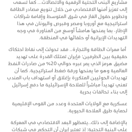
مشاريع البنى التحتية الرقمية والاتصالات... كما تسعى
إلى تعزيز أمنها الاقتصادي من خلال تنويع مصادر الطاقة
وتطوير حقول الغاز في شرق المتوسط وإقامة شراكات
استراتيجية مع أوروبا ومصر وقبرص واليونان في هذا
الإطار، بما يمنحها هامشاً أوسع من المناورة في وجه
التهديدات الإيرانية أو حلفائها في المنطقة.
أما ممرات الطاقة والتجارة.. فقد تحولت إلى نقاط احتكاك
حقيقية بين الطرفين؛ فإيران تمتلك القدرة على تهديد
مضيق هرمز الذي يمر عبره حوالي 20% من صادرات النفط
العالمية وهو ما يمنحها ورقة ضغط استراتيجية. كما أن
تهديدات الحوثيين المتكررة بإغلاق أو استهداف باب المندب
تعني تهديداً مباشراً للملاحة الإسرائيلية ما دفع إسرائيل
إلى بناء تحالفات بحرية
عسكرية مع الولايات المتحدة وعدد من القوى الإقليمية
لحماية طرق الملاحة الحيوية.
بالإضافة إلى ذلك..يتمظهر البعد الاقتصادي في المعركة
على البنية التحتية؛ إذ تعتبر إيران أن التحكم في شبكات