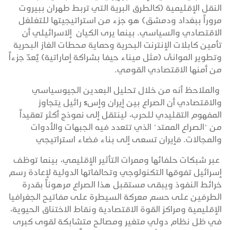
النقل الإقليمية (كالطرق البرية التي تربط طهران ببيروت
مروراً ببغداد ودمشق) هو جزء من استراتيجيتها للتغلغل
الاقتصادي والسياسي. بينما يرى الكيان إلاسرائيلي أن
تأمين كابلات الإنترنت البحرية وحماية محطات الغاز البحرية
وتطوير الموانئ (مثل ميناء حيفا بشراكة إماراتية) يُعدّ جزءاً
من أمنها الاقتصادي القومي.
والملاحظ أنه من خلال تحليل البعدين الجيوسياسي
والاقتصادي أن الصراع بين إيران وإسs رائيل يتجاوز
المفهوم التقليدي للحرب، لينتقل إلى نموذج أكثر تعقيداً
من "الصراع الممتد" الذي تتعدد فيه الجبهات والأدوات
والمجالات. فإيران تسعى إلى بناء فضاء استراتيجي
عبر شبكات حلفائها وممرات التأثير الإقليمي، بينما توظف
إسرائيل تفوقها التكنولوجي وتحالفاتها الدولية لإعادة رسم
خرائط النفوذ ويبقى مستقبل هذا الصراع مرهوناً بقدرة
الطرفين على حسم معركة السيطرة على مفاتيح الجغرافيا
الإقليمية ومراكز القوة الاقتصادية ونقاط الاختناق الحيوية،
في ظل نظام دولي متغير ومصالح متشابكة لقوى كبرى