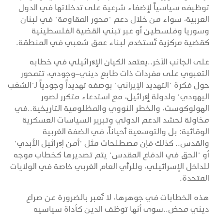
توظيفه سياسياً لإضفاء شرعية على تدخلاتها في الدول
العربية، سواء من خلال دعم "محور المقاومة" في لبنان
وسوريا وفلسطين أو عبر تبني القضية الفلسطينية
كقضية مركزية تُستخدم لبناء عمق شعبي في المنطقة.
على الجانب الآخر..يعتمد الكيان الإsرائيلي في خطابه
التعبوي على مفردات ذات طابع ديني–وجودي، تتمحور
حول فكرة "التهديد الإيراني" بوصفه تهديداً وجودياً لـ"الشغب
اليهودي" ولدولة إsرائيل، مع استدعاء متكرر لصور
الهولوكوست، والخطر النووي والمظلومية التاريخية..في
مخاولة لحشد الدعم الدولي وتبرير السياسات العسكرية
الوقائية؛ بل والتوسعية أحياناً، في الضفة الغربية
والقدس.. كذلك فإن مصطلحات مثل "أمن إsرائيل الأبدي"
أو "الحق في الدفاع المقدس" يتم تصديرها كخطاب موجه
للداخل الإسرائيلي، وللرأي العام الغربي خاصة في الولايات
المتحدة.
هذه الخطابات في جوهرها، لا تُعبر بالضرورة عن صراع
ديني محض..سوى أنها توظف الدين كأداة سياسيه