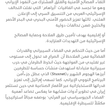
التقاء المصالح الأمنية والقلق المشترك من النفوذ الإيراني
وهو ما تجسد في اتفاقيات "أبراهام" التي نقلت التحالف
الإسرائيلي-العربي من التنسيق السري إلى الإعلان
العلني. ثالثها تعزيز الحضور الأمني البحري في البحر الأحمر
والخليج ضمن تحالفات دولية
أو إقليمية بهدف تأمين طرق الملاحة وحماية المصالح
الإسرائيلية من التهديدات المتزايدة.
أما من حيث التحكم في الفضاء السيبراني والقدرات
الفضائية فمن الملاحظ أن الصراع قد تحول إلى مستوى
غير تقليدي من المواجهة حيث انخرط الطرفان في حرب
سيبرانية متبادلة استهدفت منشآت حساسة للطرفين
أبرزها الهجوم الشهير بـ(Stuxnet) الذي عطل جزءاًمن
البرنامج النووي الإيراني. كما تسعى إsرائيل إلى تعزيز
قدراتها الاستخباراتية عبر الأقمار الصناعية في حين تستثمر
إيران في تطوير أدوات مشابهة ما يعكس تصاعد أهمية
"الفضاء الجيوسياسي غير المرئي" بوصفه مجالاً استراتيجياً
مكمّلاً للسيطرة الإقليمية.