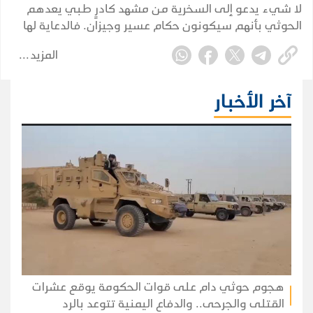
لا شيء يدعو إلى السخرية من مشهد كادرٍ طبي يعدهم
الحوثي بأنهم سيكونون حكام عسير وجيزان. فالدعاية لها
جذر حقيقي في اطماع الجماعة وتدغدغ أحلام البائسين
المزيد
وتعزز لديهم إحساسهم بالمظلومية.
آخر الأخبار
هجوم حوثي دام على قوات الحكومة يوقع عشرات
القتلى والجرحى.. والدفاع اليمنية تتوعد بالرد