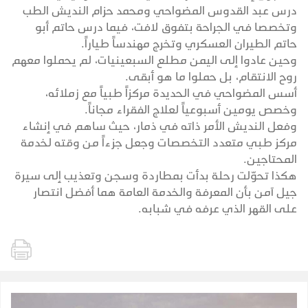
درس عبد القدوس المضواحي ومحمد حزام النديش الطب
وتخصصا في الجراحة بتفوق لافت، فيما درس حاتم أبو
حاتم الطيران العسكري وتخرج مهندساً طياراً.
وحين عادوا إلى اليمن مطلع السبعينيات، لم يحملوا معهم
روح الانتقام، بل حملوا ما هو أبقى.
أسس المضواحي في الحديدة مركزاً طبياً مع زملائه،
وخصص يومين أسبوعياً لعلاج الفقراء مجاناً.
وفعل النديش الأمر ذاته في ذمار، حيث ساهم في إنشاء
مركز طبي متعدد التخصصات وجعل جزءاً من وقته لخدمة
المحتاجين.
هكذا تحوّلت رحلة بدأت بمطاردة وسجن وتعذيب إلى سيرة
جيل آمن بأن المعرفة والخدمة العامة هما أفضل انتصار
على القهر الذي عرفه في شبابه.