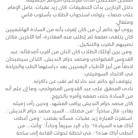
داخل الزنازين بدأت التحقيقات، كان زيد عقبات، عامل الإمام
على صنعاء، يتولى استجواب الطلاب بأسلوب قاسٍ
ومتعالٍ.
يروي أبو حاتم أن من كان يُعرف بأنه من السادة الهاشميين
كان يتلقى صفعة ثم يُطلب منه المغادرة، أما الآخرين فكان
نصيبهم الضرب والتنكيل.
ومن بين أولئك الطلاب كان اثنان من أقرب أصدقائه: عبد
القدوس المضواحي ومحمد حزام النديش، اللذان سيصبحان
لاحقاً من أبرز الأطباء اليمنيين بعد دراستهما الطب والجراحة
في الاتحاد السوفيتي.
يتوقف أبو حاتم عند حادثة لم تغب عن ذاكرته.
نادى المحقق على عبد القدوس المضواحي، وما إن علم أنه
من السادة حتى صفعه وأمره بالخروج.
كان محمد حزام النديش يراقب المشهد، وحين رأى زميله
يغادر، قال ساخراً: "من فضلك... السيد محمد حزام النديش".
استفزت العبارة زيد عقبات، فسأله بغضب: "ومن أعطى
أباك هذه السيادة؟" جاء الرد سريعاً وحاداً: "وأنت... من
أعطى أباك هذه؟"، في لحظة تحولت القاعة إلى ساحة