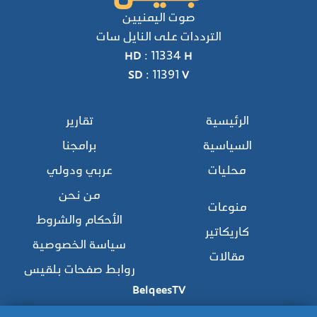
صوت اليمنيين
الترددات على النايل سات
HD : 11334 H
SD : 11391 V
الرئيسية
تقارير
السياسية
برامجنا
محليات
عربي ودولي
من نحن
منوعات
الأحكام والشروط
كاريكاتير
سياسة الخصوصية
مقالات
روابط صفحات بلقيس
BelqeesTV