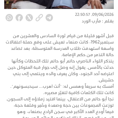
09/06/2026, 22:50:57
بقلم :
مأرب الورد
قبل أشهر قليلة من قيام ثورة السادس والعشرين من
سبتمبر1962، كانت صنعاء تعيش على وقع حملة اعتقالات
واسعة استهدفت طلاب المدرسة المتوسطة، بعد تصاعد
حالة التذمر من حكم الإمامة.
يتذكر اللواء الناصري حاتم أبو حاتم تلك اللحظات وكأنها
حدثت بالأمس. يقول إنه وصل إلى جوار قبة المتوكل حين
اعترضه أحد الجنود، وكان يعرف والده وينتمي إلى بني
حشيش.
أمسك به سريعاً وهمس له: "أنت اهرب... سيحبسونهم".
كانت تلك الكلمات كافية لتغيّر مصيره.
نجا أبو حاتم من الاعتقال، بينما اقتيد زملاؤه إلى السجون.
توزعت المجموعات بين حجة وصعدة وخَمِر وقلعة حجة،
فيما أُودع العدد الأكبر في سجن الرادع بصنعاء، وهو
السجن المخصص آنذاك لمرتكبي الجرائم الجسيمة.