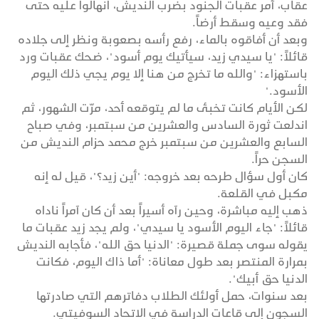
عقاب، أمر عقبات الجنود بضرب النديش، انهالوا عليه حتى
فقد وعيه وسقط أرضاً.
وبعد أن أفاقوه بالماء، رفع رأسه بصعوبة ونظر إلى جلاده
قائلاً: "يا سيدي زيد، سيأتيك يوم أسود"، ضحك عقبات ورد
باستهزاء: "والله ما تخرج من هنا إلا يوم يجي ذلك اليوم
الأسود."
لكن الأيام كانت تخبئ ما لم يتوقعه أحد، مرّت الشهور، ثم
اندلعت ثورة السادس والعشرين من سبتمبر، وفي صباح
السابع والعشرين من سبتمبر خرج محمد حزام النديش من
السجن حراً.
كان أول سؤال طرحه بعد خروجه: "أين زيد؟"، قيل له إنه
مكبل في القلعة.
ذهب إليه مباشرة، وحين رآه أسيراً بعد أن كان آمراً ناداه
قائلاً: "جاء اليوم الأسود يا سيدي"، ولم يجد زيد عقبات ما
يقوله سوى جملة قصيرة: "الدنيا حق الله"، فأجابه النديش
بمرارة المنتصر بعد طول معاناة: "أما ذاك اليوم، فكانت
الدنيا حق أبيك".
بعد سنوات، حمل أولئك الطلاب دفاترهم التي صادرتها
السجون إلى قاعات الدراسة في الاتحاد السوفيتي.