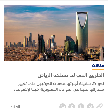
مقالات
الطريق الذي لم تسلكه الرياض
نحو 29 سفينة أجبرتها هجمات الحوثيين على تغيير
مساراتها بعيدا عن الموانئ السعودية، فيما ارتفع عدد
السفن النفطية السعودية التي أعلنت الجماعة استهدافها
منذ فرض الحظر البحري في 22 يوليو إلى ثماني سفن.
المزيد