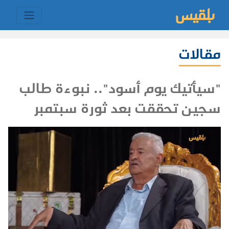
مقالات
"سيأتيك يوم أسود".. نبوءة طالب
سجين تحققت بعد ثورة سبتمبر