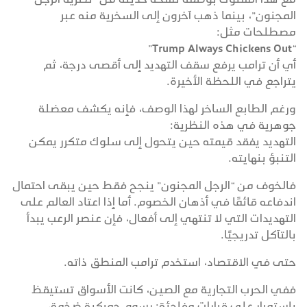
المجنون”، بينما ذهب آخرون إلى السخرية منه عبر
مصطلحات مثل:
“Trump Always Chickens Out”
أي أن ترامب يرفع سقف التهديد إلى أقصى درجة، ثم
يتراجع في اللحظة الأخيرة.
ورغم الطابع الساخر لهذا الوصف، فإنه يكشف معضلة
جوهرية في هذه النظرية:
التهديد يفقد قيمته حين يتحول إلى سلوك متكرر يمكن
التنبؤ بنهايته.
فالخوف من “الرجل المجنون” ينجح فقط حين يبقى احتمال
اندفاعه قائمًا في أذهان الخصوم. أما إذا اعتاد العالم على
التهديدات التي لا تنتهي إلى أفعال، فإن عنصر الرعب يبدأ
بالتآكل تدريجيًا.
حتى في الاقتصاد، استخدم ترامب المنطق ذاته.
ففي الحرب التجارية مع الصين، كانت الأسواق تستيقظ
باستمرار على قرارات مفاجئة: رسوم جمركية ضخمة،