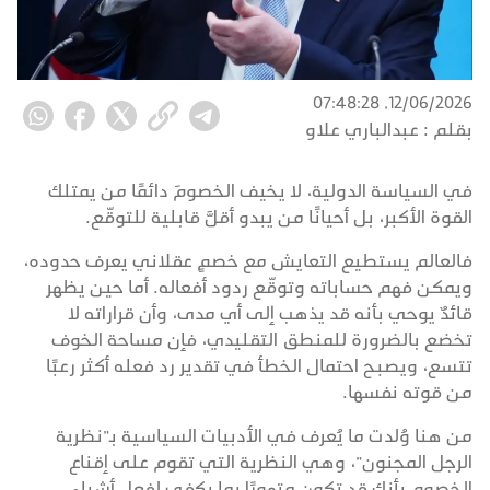
12/06/2026, 07:48:28
بقلم :
عبدالباري علاو
في السياسة الدولية، لا يخيف الخصومَ دائمًا من يمتلك
القوة الأكبر، بل أحيانًا من يبدو أقلَّ قابلية للتوقّع.
فالعالم يستطيع التعايش مع خصمٍ عقلاني يعرف حدوده،
ويمكن فهم حساباته وتوقّع ردود أفعاله. أما حين يظهر
قائدٌ يوحي بأنه قد يذهب إلى أي مدى، وأن قراراته لا
تخضع بالضرورة للمنطق التقليدي، فإن مساحة الخوف
تتسع، ويصبح احتمال الخطأ في تقدير رد فعله أكثر رعبًا
من قوته نفسها.
من هنا وُلدت ما يُعرف في الأدبيات السياسية بـ”نظرية
الرجل المجنون”، وهي النظرية التي تقوم على إقناع
الخصوم بأنك قد تكون متهورًا بما يكفي لفعل أشياء