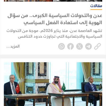
مقالات
عدن والتحولات السياسية الكبرى.. من سؤال
الهوية إلى استعادة الفعل السياسي
تشهد العاصمة عدن، منذ يناير 2026م، موجة من التحولات
السياسية والاجتماعية التي تجاوزت حدود التنافس
السياسي التقليدي، لتلامس طبيعة المجتمع العدني ذاته،
المزيد
وتعيد طرح أسئلة مؤجلة حول هوية المدينة وخصوصيتها
وحقها السياسي الغائب.