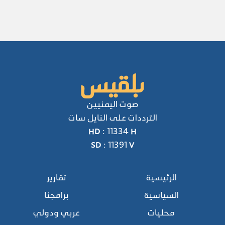
صوت اليمنيين
الترددات على النايل سات
HD : 11334 H
SD : 11391 V
الرئيسية
تقارير
السياسية
برامجنا
محليات
عربي ودولي