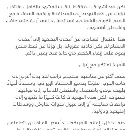
لكن بعد أشهر قليلة فقط، انقلب المشهد بالكامل، وانتقل
ترامب من لغة التهديد إلى المصافحة والقمم المباشرة مع
الزعيم الكوري الشمالي، في تحول درامي أربك حتى حلفاء
واشنطن أنفسهم.
هذا الانتقال المفاجئ من أقصى التصعيد إلى أقصى
الانفتاح لم يكن حادثة معزولة، بل جزءًا من نمط متكرر
يقوم على إبقاء الخصم في حالة عدم يقين دائم.
الأمر ذاته تكرر مع إيران.
ففي أكثر من مناسبة استخدم ترامب لغة بدت أقرب إلى
حافة الحرب، ملوّحًا بتدمير الاقتصاد الإيراني، ومتحدثًا أحيانًا
بلهجة توحي باستعداد واشنطن للذهاب إلى مواجهة
مفتوحة. لكن هذه التهديدات كانت كثيرًا ما تنتهي إلى
تراجعات مفاجئة، أو إلى قبول قنوات تفاوض ووساطات
إقليمية ودولية.
حتى داخل الإعلام الأمريكي، بدأ بعض المراقبين يتعاملون
مع هذا السلوك بوصفه نسخة حديثة من “نظرية الرجل