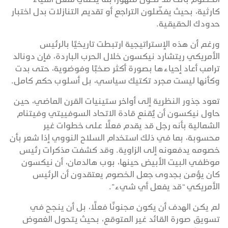
كارثية، بحيث يفضّلون التراجع أو تقديم التنازلات بدل اختبار
حدودك الحقيقية.
ورغم أن هذه الإستراتيجية ارتبطت تاريخيًا بالرئيس
الأمريكي ريتشارد نيكسون خلال الحرب الباردة، فإن دونالد
ترامب أعاد إحياءها بصورة أكثر صخبًا وفوضوية، حتى بدت
وكأنها ليست مجرد تكتيك سياسي، بل أسلوب حكم كامل.
تعود جذور النظرية إلى أواخر ستينيات القرن الماضي، حين
حاول نيكسون أن يُقنع قادة الاتحاد السوفييتي وفيتنام
الشمالية بأنه رجل قد يقدم فعلًا على خطوات غير
محسوبة، بما في ذلك استخدام السلاح النووي إذا شعر بأن
خصومه يدفعونه إلى الزاوية. وقد كشفت مذكرات رئيس
موظفي البيت الأبيض حينها، بوب هالدمان، أن نيكسون
كان يؤمن بجدوى جعل الخصوم يعتقدون أن الرئيس
الأمريكي “قد يفعل أي شيء”.
لم يكن الهدف أن يكون مجنونًا فعلًا، بل أن ينجح في
تسويق صورة القائد غير المتوقع، بحيث يتحول الغموض