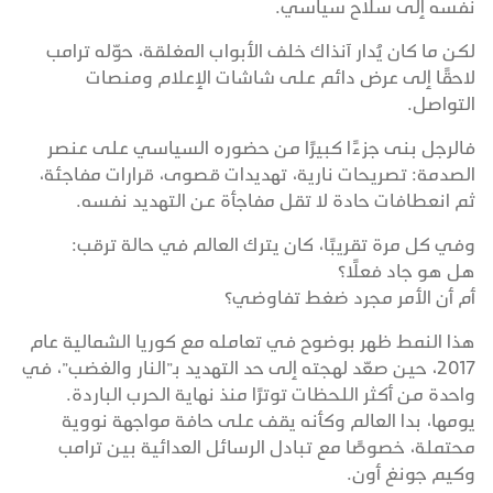
نفسه إلى سلاح سياسي.
لكن ما كان يُدار آنذاك خلف الأبواب المغلقة، حوّله ترامب
لاحقًا إلى عرض دائم على شاشات الإعلام ومنصات
التواصل.
فالرجل بنى جزءًا كبيرًا من حضوره السياسي على عنصر
الصدمة: تصريحات نارية، تهديدات قصوى، قرارات مفاجئة،
ثم انعطافات حادة لا تقل مفاجأة عن التهديد نفسه.
وفي كل مرة تقريبًا، كان يترك العالم في حالة ترقب:
هل هو جاد فعلًا؟
أم أن الأمر مجرد ضغط تفاوضي؟
هذا النمط ظهر بوضوح في تعامله مع كوريا الشمالية عام
2017، حين صعّد لهجته إلى حد التهديد بـ”النار والغضب”، في
واحدة من أكثر اللحظات توترًا منذ نهاية الحرب الباردة.
يومها، بدا العالم وكأنه يقف على حافة مواجهة نووية
محتملة، خصوصًا مع تبادل الرسائل العدائية بين ترامب
وكيم جونغ أون.