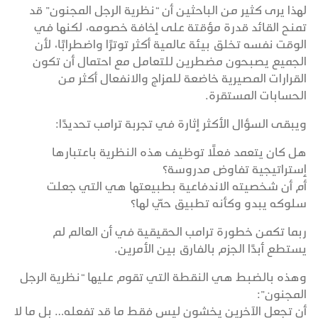
لهذا يرى كثير من الباحثين أن “نظرية الرجل المجنون” قد
تمنح القائد قدرة مؤقتة على إخافة خصومه، لكنها في
الوقت نفسه تخلق بيئة عالمية أكثر توترًا واضطرابًا، لأن
الجميع يصبحون مضطرين للتعامل مع احتمال أن تكون
القرارات المصيرية خاضعة للمزاج والانفعال أكثر من
الحسابات المستقرة.
ويبقى السؤال الأكثر إثارة في تجربة ترامب تحديدًا:
هل كان يتعمد فعلًا توظيف هذه النظرية باعتبارها
إستراتيجية تفاوض مدروسة؟
أم أن شخصيته الاندفاعية بطبيعتها هي التي جعلت
سلوكه يبدو وكأنه تطبيق حيّ لها؟
ربما تكمن خطورة ترامب الحقيقية في أن العالم لم
يستطع أبدًا الجزم بالفارق بين الأمرين.
وهذه بالضبط هي النقطة التي تقوم عليها “نظرية الرجل
المجنون”:
أن تجعل الآخرين يخشون ليس فقط ما قد تفعله… بل ما لا