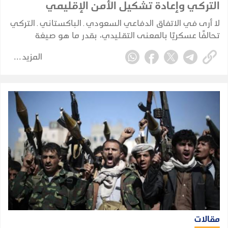
التركي وإعادة تشكيل الأمن الإقليمي
لا أرى في الاتفاق الدفاعي السعودي ـ الباكستاني ـ التركي
تحالفًا عسكريًا بالمعنى التقليدي، بقدر ما هو صيغة
للتكامل الدفاعي والأمني بين ثلاث دول تمتلك، بدرجات
المزيد
مختلفة، عناصر قوة وخبرات واحتياجات متكاملة وتواجه
مخاطر أمنية مشتركة.
مقالات