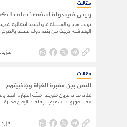
مقالات
رئيس في دولة استعصت على الحك
تولى هادي السلطة في لحظة انتقالية شديد
الهشاشة، خرجت من بنية دولة مثقلة بالصراع
ومراكز القوى المتراكمة، ثم انفتحت على فضا
إقليمي ودولي لم يعد فيه القرار اليمني قرارًا
مستقلًا بالكامل. ومن هنا، يصبح اختزال تجربت
المزيد
في ثنائية “نجح” أو “فشل” تبسيطًا مخلًا، لأن
قواعد اللعبة السياسية نفسها كانت قد انهارت 
تشوّهت منذ البداية.
مقالات
اليمن بين مقبرة الغزاة وجاذبيتهم
على مدى قرون طويلة، ظلّت العبارة المتداولة
في الموروث الشعبي اليمني: "اليمن مقبرة
الغزاة"
المزيد