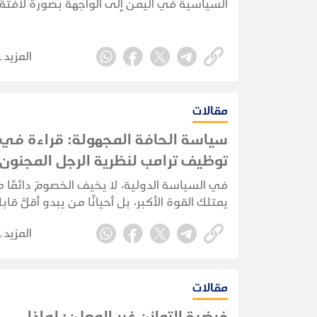
السياسية في اليمن إلى الواجهة بصورة لافتة،
بالتزامن مع حراك دبلوماسي إقليمي ودولي
متسارع، ومع تصاعد الحديث عن اتصالات
وتفاهمات محتملة بين الولايات المتحدة وإيران
المزيد
مقالات
سياسة الحافة المجهولة: قراءة في
توظيف ترامب لنظرية الرجل المجنون
في السياسة الدولية، لا يخيف الخصومَ دائمًا 
يمتلك القوة الأكبر، بل أحيانًا من يبدو أقلَّ قابل
للتوقّع.
المزيد
مقالات
فرضية التوازن غير المعلن: لماذا