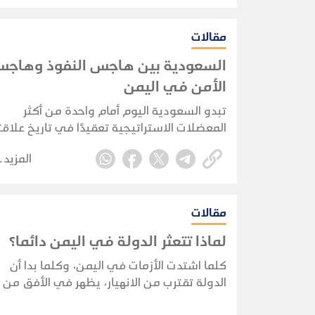
السابقة: أن الحوثيين لم يعودوا مجرد حركة تم
محلية، بل تحولوا، بفعل السياسات السعودية
المرتبكة في اليمن، إلى قوة باتت قابلة
مقالات
للتوظيف من قبل أطراف متعددة في صراعات
السعودية بين هاجس النفوذ وهاج
إقليمية ودولية تتجاوز حدود اليمن بكثير.
الأمن في اليمن
تبدو السعودية اليوم أمام واحدة من أكثر
المعضلات الاستراتيجية تعقيدًا في تاريخ علاقت
باليمن؛ معضلة لم تنشأ بفعل صعود الحوثيين
المزيد
وحده، بل بفعل التناقض المتزايد بين هدفين
سعت الرياض إلى تحقيقهما على مدى عقود:
الحفاظ على نفوذها الجيوسياسي في اليمن،
وضمان أمنها الوطني في مواجهة أي تهديد
مقالات
قادم من الجنوب.
لماذا تتعثر الدولة في اليمن دائما؟
كلما اشتدت الأزمات في اليمن، وكلما بدا أن
الدولة تقترب من الانهيار، يظهر في الأفق من
يَعِد الناس بالخلاص. مرةً يكون شيخ قبيلة، وم