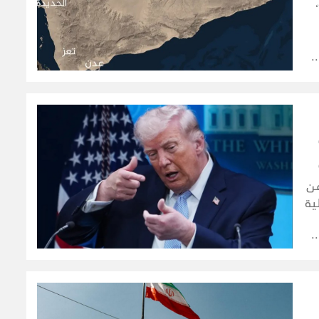
.
من
ية