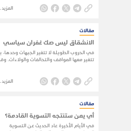
قائدًا عسكريًا، ومرة حزبًا سياسيًا، ومرة جماعة
دينية، ومرة قوةً إقليمية.
المزيد
مقالات
الانشقاق ليس صك غفران سياسي
في الحروب الطويلة لا تتغير الجبهات وحدها، ب
تتغير معها المواقف والتحالفات والولاءات. وقد
يجد أشخاص كانوا جزءًا من مشروع ما أنفسهم،
بعد سنوات، في صفوف خصومه. وهذه ليست
ظاهرة يمنية خالصة، بل عرفتها تجارب كثيرة عب
المزيد
التاريخ.
مقالات
أي يمن ستنتجه التسوية القادمة؟
في الأيام الأخيرة عاد الحديث عن التسوية