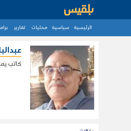
الرئيسية
سياسية
محليات
تقارير
برام
عبدالب
كاتب يم