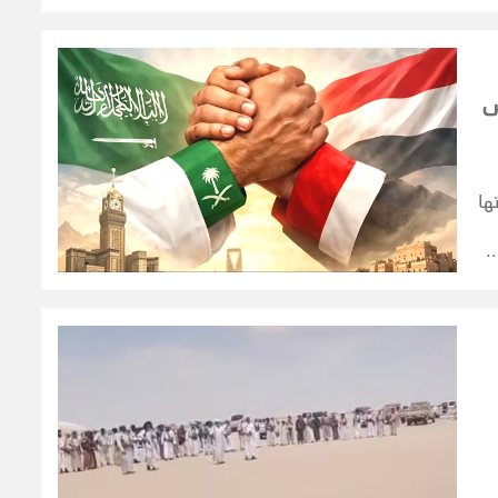
رد
س
ها
رة