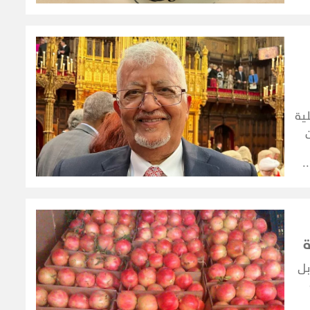
ية
دة
ّ
ة
بل
ى