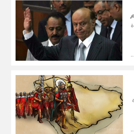
م
ة
ء
ه
أو