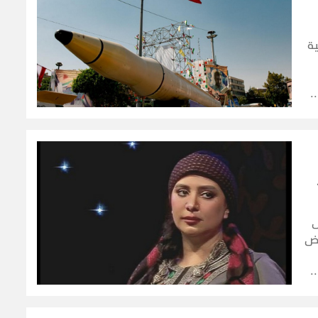
ة
ر
ة.
ل
كض