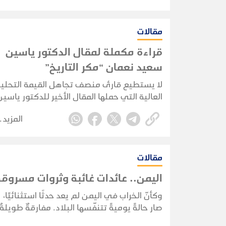
مقالات
قراءة مكملة لمقال الدكتور ياسين
سعيد نعمان “مكر التاريخ”
لا يستطيع قارئ منصف تجاهل القيمة التحليل
العالية التي حملها المقال الأخير للدكتور ياسين
سعيد نعمان، ولا عمق تجربته السياسية الممت
المزيد
التي تشكّل رصيدًا نضاليًا لا يُستهان به. فالرجل
يتحدث من موقع الشاهد والفاعل، ومن زاوية
ترى المشهد اليمني بقدر من الهدوء والخبرة قل
أن تتوفر اليوم في خضم الصخب الدائر.
مقالات
اليمن.. عائدات غائبة وثروات مسروق
وكأنّ الخراب في اليمن لم يعد حدثًا استثنائيًا، 
صار حالةً يوميةً تتنفّسها البلاد. مفارقةٌ طويلةُ
العمر، يتجاور فيها الجمال الطبيعي مع الفوض