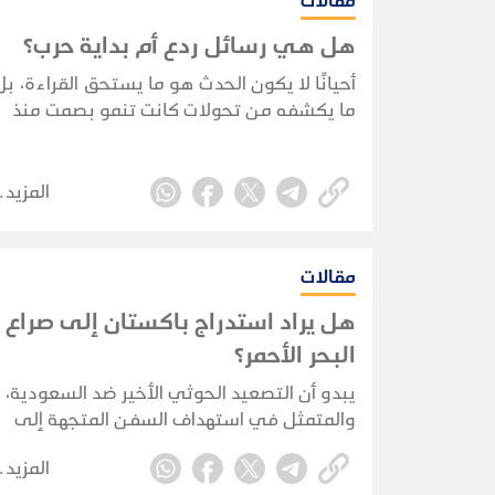
مقالات
هل هي رسائل ردع أم بداية حرب؟
أحيانًا لا يكون الحدث هو ما يستحق القراءة، بل
ما يكشفه من تحولات كانت تنمو بصمت منذ
سنوات. فالتاريخ لا يتغير دائمًا بالانفجارات
الكبرى، بل قد يتغير بضربة محدودة، تكشف أن
مرحلة كاملة قد انتهت، وأن مرحلة أخرى بدأت
المزيد
تتشكل.
مقالات
هل يراد استدراج باكستان إلى صراع
البحر الأحمر؟
يبدو أن التصعيد الحوثي الأخير ضد السعودية،
والمتمثل في استهداف السفن المتجهة إلى
موانئها أو المغادرة منها عبر البحر الأحمر، يؤكد
المزيد
مرة أخرى ما ذهبنا إليه في كثير من التحليلات