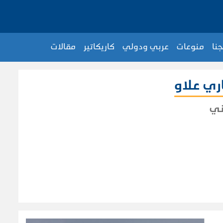
جنا
منوعات
عربي ودولي
كاريكاتير
مقالات
اري علاو
ني