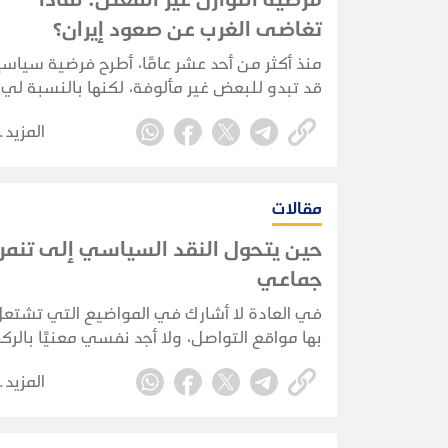
تغاضى الغرب عن صعود إيران؟
منذ أكثر من أحد عشر عامًا، أطرح فرضية سياسي
قد تبدو للبعض غير مألوفة، لكنها بالنسبة لي
تظل واحدة من أكثر التفسيرات اتساقًا مع مسا
المزيد
الأحداث في الشرق الأوسط خلال العقود الأخير
مقالات
حين يتحول النقد السياسي إلى تنمر
جماعي
في العادة لا أشارك في المواضيع التي تشتع
بها مواقع التواصل، ولا أجد نفسي معنيًا بالر
خلف الترندات اليومية، ليس تجاهلًا لها، بل لأن
المزيد
ضجيج الحشود غالبًا ما يطغى على الجوانب
الأكثر أهمية فيها.