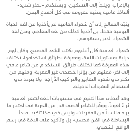
بالإعراب، ويلجأ إلى التسكين، ويستخدم -بحذر شديد-
ألفاظا عامية يمنية معروفة في كل أصقاع اليمن.
ينبّه المقالح إلى أن شعراء العامية لم يأخذوا من لغة الحياة
اليومية فقط، بل أخذوا كذلك من لغة المعاجم، ومن لغة
الشعراء الذين سبقوهم.
شعراء العامية كان أغلبهم يكتب الشعر الفصيح، وكان لهم
دراية بمستويات اللغة، ومعرفة بطرائق استخدامها، تختلف
هذه المعرفة كما تختلف طرائق الاستخدام من شاعر عامي
إلى آخر، فمنهم من يؤثر الفصحى غير المعربة، ومنهم من
تكثر في شعره التعابير والتراكيب الدَّرِاجة، ولا يتردد في
استخدام المفردات الدخيلة.
وقد أعطى هذا التنوع في مستويات اللغة لشعر العامية
ثراءً لغوياً، ووفّر للشاعر أقصى قدر من الحرية في اختيار ما
يراه مناسباً من المفردات، وليس في هذا تأكيد لمبدأ
البساطة في الفن فحسب، بل وتأكيد على الدقة في رسم
الواقع الشعبي.