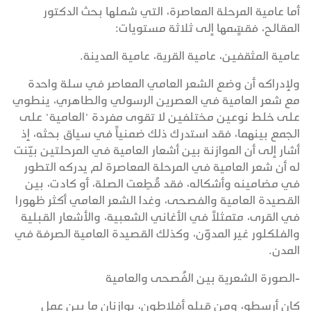
أما عامية المرحلة المعاصرة، التي شملها بحث الدكتور
المقالح، فقسٍَمها إلى ثلاثة مستويات:
عامية المثقفين، عامية القرية، عامية المدينة.
ولإدراكه أن وضع الشعر العامي المعاصر في سلة واحدة
مع شعر العامية في العصرين الرسولي والطاهري، ينطوي
على خلط نوعين مختلفين لا تقوى مفردة "العامية" على
الجمع بينهما، فقد استدرك ذلك ضمنياً في سياق بحثه، إذ
أشار إلى أن الموازنة بين أشعار العامية في المرحلتين بيّنت
له أن شعر العامية في المرحلة المعاصرة لم يدركه التطور
في مضامينه وأشكاله، فقد قُطِعت الصلة، أو كادت، بين
القصيدة العامية والفصحى، وغدا الشعر العامي أكثر ظهورا
في القرى، متمثلاً في الأغاني الشعبية، والأشعار القبلية
والفلكلور غير المدوّن، وكذلك القصيدة العامية الصرفة في
المدن.
-الصورة الشعرية بين الفُصحى والعامية
كان أرسطو، ومن قبله أفلاطون، يوازنان ما بين عمل