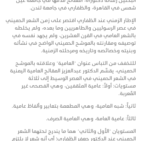
البحثين رسالة دكتوراة، المقالح قدمها في جامعة عين
شمس في القاهرة، والظفاري في جامعة لندن.
الإطار الزمني عند الظفاري اقتصر على زمن الشعر الحميني
في عصر الرسوليين والطاهريين وما بعده، ولم يخلطه
بالشعر العامي في القرن العشرين، ولم يجهد نفسه في
توصيفه ومقارنته بالموشح الحميني الواضح في نشأته
وبنيته وخصائصه وتاريخه ومرحلته الزمنية.
للتخفف من التباس عنوان "العامية" وعلاقته بالموشح
الحميني، يقسِّم الدكتور عبدالعزيز المقالح العامية اليمنية
في الشعر الحميني في العصر الوسيط إلى ثلاثة
مستويات: أولاً: عامية المثقفين، وهي الفصحى غير
المُعربة.
ثانياً: شبه العامية، وهي المطعمة بتعابير وألفاظ عامية.
ثالثاً: عامية العامة، وهي العامية الصرف.
المستويان "الأول والثاني" هما ما يندرج تحتهما الشعر
الحميني عند الدكتور جعفر الظفاري؛ أي أنه شعر لا يلتزم