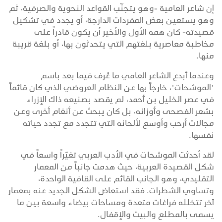
إن شاعر العامية -وهو يتجنّب القواعد النحوية والصرفية، ثم
وهو يستعين بعض المفردات الدارجة، أو يجدد في تشكيل
قصيدته- كان همه الأول والأخير أن يكون قادراً على
مخاطبة معاصرية بلغتهم التي يتحدثون بها، أو بلغة قريبة
منها.
وعندما أبدع الشاعر العامي ما عُرف فيما بعد باسم
"الموشحات"، خارجاً بها عن النظام العروضي الذي كان قائماً
في عصر الخليل بن أحمد، لم يقصد بصنيعه ذاك الإزراء
بشعر الفصحى وأوزانه، بل كان يبحث عن أنغام أخرى وعن
مجالات أرحب وأوسع لألحانه التي تتجدد مع تجدد حياته
نفسها.
لقد أحدثت الموشحات في الأدب العربي تغيّراً واسعاً في
شكل القصيدة العربية، حيث هدمت جانباً من المعمار
التقليدي، وهو الجانب القائم على القافية الواحدة،
وتساوي الشطرات. فقد استعاض الشكل الجديد عنه بمعمار
آخر تتخلله فراغات متعدة ومساحات بيضاء واسعة بين ما
يسمى بالمطلع والبيت والإقفال.