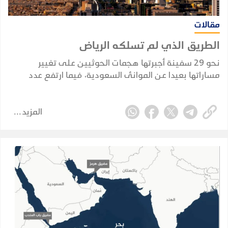
مقالات
الطريق الذي لم تسلكه الرياض
نحو 29 سفينة أجبرتها هجمات الحوثيين على تغيير
مساراتها بعيدا عن الموانئ السعودية، فيما ارتفع عدد
السفن النفطية السعودية التي أعلنت الجماعة استهدافها
منذ فرض الحظر البحري في 22 يوليو إلى ثماني سفن.
المزيد