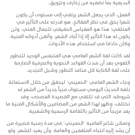
البديعية بما تضفيه من زخارف وتزويق.
العمل، الذي يجعل الشعر يرتقي إلى مستوى أن يكون
شعرا بحق في نظر المقالح، هو قدرته على التأثير في
المتلقي؛ هذا هو المقياس الحقيقي للجمال الفني. ولن
يكون له هذا التأثير إلا إذا أجاد الشعر، وأتقن أدواته الفنية،
وكان حاذقا في استخدام هذه الأدوات.
لقد كانت لغة الشعر العامي هي المتنفس الوحيد للتطور
اللغوي بعد أن سَدت القواعد النحوية والصرفية الصارمة
على لغة الكتابة كل منافذ التطور وسُبل التجديد.
وجاء الشعر العامي "الحميني" ليحقق من خلال الاستعانة
بلغة الحديث اليومي مستوىً فنياً جديداً من الشعر له
شروطه، التي قد تلتقي مع القصيدة الفصحى، وقد
تختلف، وظهر لهذا الشعر من المضامين والأشكال الفنية ما
يعد مزيجاً من التأثير بالثقافة الرسمية والشعبية.‎
وتمكن شاعر العامية "الحميني" في مدة زمنية قصيرة من
أن يشد إليه انتباه المثقفين والعامة، وأن يعيد للشعر، ولو