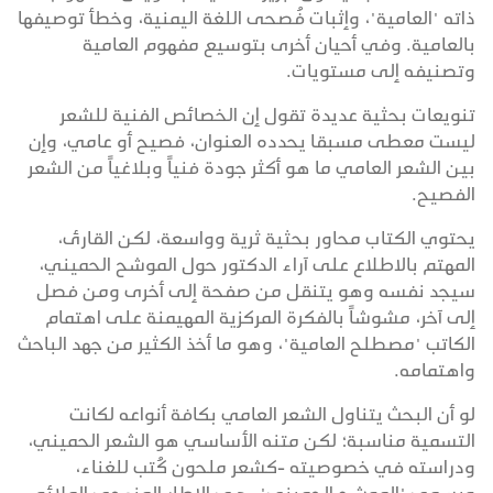
ذاته "العامية"، وإثبات فُصحى اللغة اليمنية، وخطأ توصيفها
بالعامية. وفي أحيان أخرى بتوسيع مفهوم العامية
وتصنيفه إلى مستويات.
تنويعات بحثية عديدة تقول إن الخصائص الفنية للشعر
ليست معطى مسبقا يحدده العنوان، فصيح أو عامي، وإن
بين الشعر العامي ما هو أكثر جودة فنياً وبلاغياً من الشعر
الفصيح.
يحتوي الكتاب محاور بحثية ثرية وواسعة، لكن القارئ،
المهتم بالاطلاع على آراء الدكتور حول الموشح الحميني،
سيجد نفسه وهو يتنقل من صفحة إلى أخرى ومن فصل
إلى آخر، مشوشاً بالفكرة المركزية المهيمنة على اهتمام
الكاتب "مصطلح العامية"، وهو ما أخذ الكثير من جهد الباحث
واهتمامه.
لو أن البحث يتناول الشعر العامي بكافة أنواعه لكانت
التسمية مناسبة؛ لكن متنه الأساسي هو الشعر الحميني،
ودراسته في خصوصيته -كشعر ملحون كُتب للغناء،