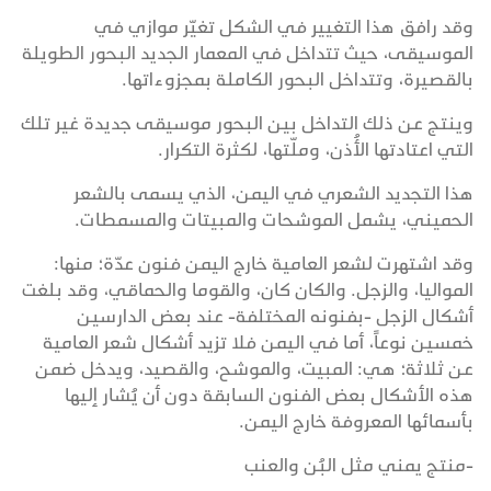
وقد رافق هذا التغيير في الشكل تغيّر موازي في
الموسيقى، حيث تتداخل في المعمار الجديد البحور الطويلة
بالقصيرة، وتتداخل البحور الكاملة بمجزوءاتها.
وينتج عن ذلك التداخل بين البحور موسيقى جديدة غير تلك
التي اعتادتها الأُذن، وملّتها، لكثرة التكرار.
هذا التجديد الشعري في اليمن، الذي يسمى بالشعر
الحميني، يشمل الموشحات والمبيتات والمسمطات.
وقد اشتهرت لشعر العامية خارج اليمن فنون عدّة؛ منها:
المواليا، والزجل. والكان كان، والقوما والحماقي، وقد بلغت
أشكال الزجل -بفنونه المختلفة- عند بعض الدارسين
خمسين نوعاً، أما في اليمن فلا تزيد أشكال شعر العامية
عن ثلاثة؛ هي: المبيت، والموشح، والقصيد، ويدخل ضمن
هذه الأشكال بعض الفنون السابقة دون أن يُشار إليها
بأسمائها المعروفة خارج اليمن.
-منتج يمني مثل البُن والعنب