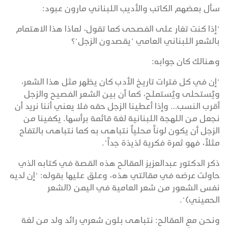
سأل بعضهم الكاتب والأديب اللبناني مارون عبود:
"إذا كنت تغار على الفصحى كما تقول، لماذا هذا الاهتمام
بالشعر اللبناني العامي "يقصدون الزجل"؟
وهنالك كان جوابه:
"إن في كل فترات تاريخ الأدب كان يظهر مثل هذا الشعر،
ويُستحلى ويُستملح، كما أن بين الشعر الفصيح والزجل
أقرب النسب… وإذا أعطينا الزجل حقه فلا يعني أننا نريد أن
نجعل من اللهجة اللبنانية لغة قائمة برأسها. يكفينا من
الزجل أن يكون لوناً محلياً نتباهى به كما نتباهى بالتفاح
مثلاً، فهو ثمرة فكرية لذيذة جداً".
ذكر الدكتور عبدالعزيز المقالح هذه القصة في كتابه الذي
حاولت عرضه في مقالتي هذه، وعلق عليها بقوله: "إن لديه
نفس الشعور من شعر العامية في اليمن (الشعر
الحميني)".
ونحن مع المقالح: نتباهى بلون شعري رائد ولد من لغة