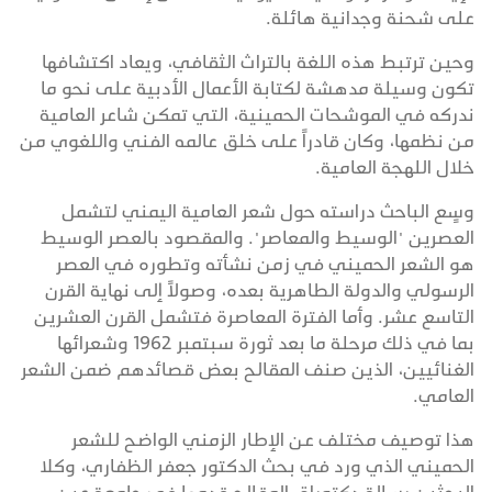
على شحنة وجدانية هائلة.
‏وحين ترتبط هذه اللغة بالتراث الثقافي، ويعاد اكتشافها
تكون وسيلة مدهشة لكتابة الأعمال الأدبية على نحو ما
ندركه في الموشحات الحمينية، التي تمكن شاعر العامية
من نظمها، وكان قادراً على خلق عالمه الفني واللغوي من
خلال اللهجة العامية.
وسٍع الباحث دراسته حول شعر العامية اليمني لتشمل
العصرين "الوسيط والمعاصر". والمقصود بالعصر الوسيط
هو الشعر الحميني في زمن نشأته وتطوره في العصر
الرسولي والدولة الطاهرية بعده، وصولاً إلى نهاية القرن
التاسع عشر. وأما الفترة المعاصرة فتشمل القرن العشرين
بما في ذلك مرحلة ما بعد ثورة سبتمبر 1962 وشعرائها
الغنائيين، الذين صنف المقالح بعض قصائدهم ضمن الشعر
العامي.
هذا توصيف مختلف عن الإطار الزمني الواضح للشعر
الحميني الذي ورد في بحث الدكتور جعفر الظفاري، وكلا