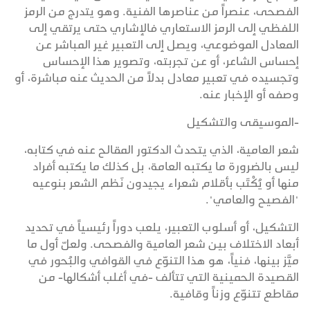
الفصحى، عنصراً من عناصرها الفنية. وهو يتدرج من الرمز
اللفظي إلى الرمز الاستعاري فالإشاري حتى يرتقي إلى
المعادل الموضوعي، ويصل إلى التعبير غير المباشر عن
إحساس الشاعر، أو عن تجربته، وتصوير هذا الإحساس
وتجسيده في تعبير معادل بدلاً من الحديث عنه مباشرة، أو
وصفه أو الإخبار عنه.
-الموسيقى والتشكيل
شعر العامية، الذي يتحدث الدكتور المقالح عنه في كتابه،
ليس بالضرورة ما يكتبه العامة، بل كذلك ما يكتبه أفراد
منها أو يُكْتَب بأقلام شعراء يجيدون نَظم الشعر بنوعيه
"الفصيح والعامي".
التشكيل، أو أسلوب التعبير، يلعب دوراً رئيسياً في تحديد
أبعاد الاختلاف بين شعر العامية والفصحى. ولعلّ أول ما
ميَّز بينها، فنياً، هو هذا التنوّع في القوافي والبُحور في
القصيدة الحمينية التي تتألف -في أغلب أشكالها- من
مقاطع تتنوّع وزناً وقافية.