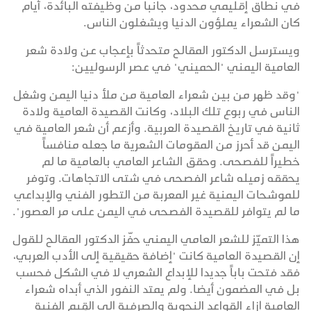
في نطاق إقليمي محدود، جانبا من وظيفته البائدة، أيام
كان الشعراء يملؤون الدنيا ويشغلون الناس.
ويسترسل الدكتور المقالح متحدثاً بإعجاب عن ولادة شعر
العامية اليمني "الحميني" في عصر الرسوليين:
"وقد ظهر من بين شعراء العامية من ملأ دنيا اليمن وشغل
الناس في ربوع تلك البلاد، وكانت القصيدة العامية ولادة
ثانية في تاريخ القصيدة العربية. وأزعم أن شعر العامية في
اليمن قد أحرز من المقومات الشعرية ما جعله منافساً
خطيراً للفصحى. وحقق الشاعر العامي بالعامية ما لم
يحققه زميله شاعر الفصحى في شتى الاتجاهات. وتوفر
للموشحات اليمنية غير المعربة من التطور الفني والإبداعي
ما لم يتوافر للقصيدة الفصحى في اليمن على مر العصور".
هذا التميّز للشعر العامي اليمني حفّز الدكتور المقالح للقول
إن القصيدة العامية كانت "إضافة حقيقية إلى الأدب العربي،
فقد فتحت باباً جديدا للإبداع الشعري لا في الشكل فحسب
بل في المضمون أيضا. ولم يمتد النفور الذي أبداه شعراء
العامية إزاء القواعد النحوية والصرفية إلى القِيم الفنية