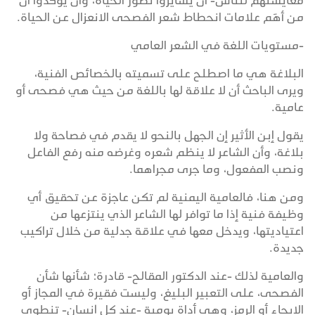
معايشتهم للناس- أن يسايروا تطور الحياة، وأن يؤكدوا أن
من أهَم علامات انحطاط شعر الفصحى الانعزال عن الحياة.
-مستويات اللغة في الشعر العامي
البلاغة هي ما اصطلح على تسميته بالخصائص الفنية،
ويرى الباحث أن لا علاقة لها باللغة من حيث هي فصحى أو
عامية.
يقول إبن الأثير إن الجهل بالنحو لا يقدم في فصاحة ولا
بلاغة، وأن الشاعر لا ينظم شعره وغرضه منه رفع الفاعل
ونصب المفعول، وما جرى مجراهما.
ومن هنا، فالعامية اليمنية لم تكن عاجزة عن تحقيق أي
وظيفة فنية إذا ما توافر لها الشاعر الذي ينتزعها من
اعتياديتها، ويدخل معها في علاقة جدلية من خلال تراكيب
جديدة.
والعامية لذلك -عند الدكتور المقالح- قادرة؛ شأنها شأن
الفصحى، على التعبير البليغ، وليست فقيرة في المجاز أو
الإيحاء أو الرمز، وهي أداة يومية -عند كل إنسان- تنطوي