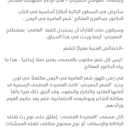
ويسمى "الموشح الحميني"- هي الإطار المنهجي الملائم.
سأعرض في السطور التالية أفكارا أساسية في كتاب
الدكتور عبدالعزيز المقالح "شعر العامية في اليمن"،
وسيكون على القارئ أن يستبدل كلمة "العامي" بمصطلح
"الحميني" أينما وردت في هذا السياق.
-الخصائص الفنية معيارٌ للشعر
"ليس كل شعر مكتوب بالفصحى يعتبر عملا إبداعيا"، هذا ما
يراه الدكتور المقالح.
في زمن ظهور شعر العامية في اليمن مكتملاً في لون
جديد "الشعر الحميني" كانت القصيدة الفصحى الرسمية قد
أصابها التقليد والتكرار والجمود، وقد ألحق ذلك ضررا بالغا
بمكانة الشاعر وبوظيفته الاجتماعية، فلم يعد حكيم القوم
ورائدهم.
كان مسمى "القصيدة الفصحى" يُطلق على نوع رث تقتله
الركاكة والإسفاف، أو نوع مصنوع متكلف تثقله المحسِّنات