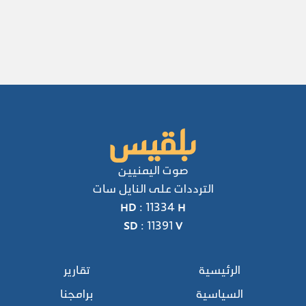
صوت اليمنيين
الترددات على النايل سات
HD : 11334 H
SD : 11391 V
الرئيسية
تقارير
السياسية
برامجنا