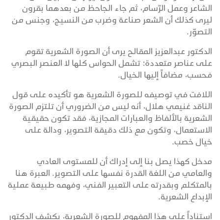
الشاعر وعمل الرّسام، ثم جاء الجاحظ من بعدهما بقرون
ليرى كذلك أن الشعر صناعة وضرب من النسيج، وجنس من
التصوّر.
الدكتور عبدالعزيز المقالح يرى أن الصورة الشعرية تقوم
على عناصر متعددة؛ تشمل الحواس كلها لا العنصر البصري
فحسب، مضافاً إليها الخيال.
اللافت في توصيفه للصورة الشعرية هو تأكيده على قول
الناقد غنيمي هلال، أنه ليس من الضروري أن تلتزم الصورة
الشعرية بالألفاظ والعبارات المجازية، فقد تكون حقيقية
الاستعمال، وتكون مع ذلك دقيقة التصوير، ودالة على
خيال خصب.
مدخل كهذا يصل بنا إلى إدراك أن للمستوى العادي
والعامي من اللغة القدرة نفسها على التصوير. العبرة هنا
بالمتكلم وبقدرته على التعبير الفني، وفهمه طبيعة عملية
الإبداع الشعرية.
استناداً على هذا المفهوم للصورة الشعرية، يكشف الدكتور