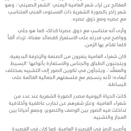
المقالح عن ثراء شعر العامية اليمني "الشعر الحميني"، وهو
شعر زاخر بالصورة الشعرية ذات المستوى الفني المتناسب
مع عصره ومع ذوق عصره.
وأرى أنه متناسب مع ذوق عصرنا كذلك، كما هو جلي
وواضح في قدرته على الاستمرار كقصائد مغناة، تزداد ألقاً
كلما تقدّم بها الزمن.
كان شعراء العامية ينفرون من الصنعة والزخرفة البديعية،
ويتجنبون الطباق والجناس والاستعارة بأنواعها "البسيط
والمعقَّد"، ويلجأون في تكوين الصور إلى التشبيه بمختلف
أبعاده؛ لأنه ينسجم مع فلسفتهم الجمالية القائمة على
البساطة.
كانت الحياة اليومية مصدر الصورة الشعرية عند عدد من
شعراء العامية، وعبّر شعرهم عن تجارب عاطفية وأخلاقية
تداخلت فيه الصور بين الوصف والتصوير، وجمع أحيانا بين
المجاز والتشبيه.
وأصبح الرمز في القصيدة العامية، كما كان في القصيدة