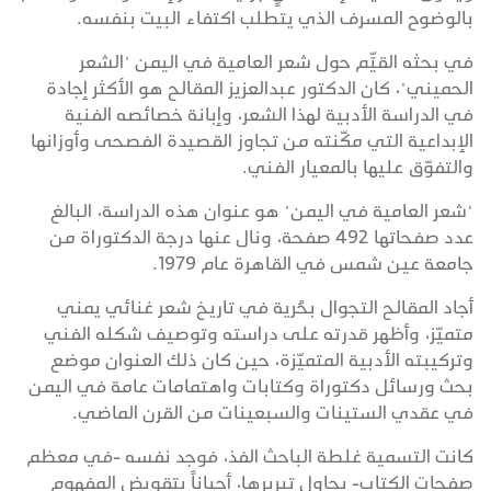
بالوضوح المسرف الذي يتطلب اكتفاء البيت بنفسه.
في بحثه القيِّم حول شعر العامية في اليمن "الشعر
الحميني"، كان الدكتور عبدالعزيز المقالح هو الأكثر إجادة
في الدراسة الأدبية لهذا الشعر، وإبانة خصائصه الفنية
الإبداعية التي مكّنته من تجاوز القصيدة الفصحى وأوزانها
والتفوّق عليها بالمعيار الفني.
"شعر العامية في اليمن" هو عنوان هذه الدراسة، البالغ
عدد صفحاتها 492 صفحة، ونال عنها درجة الدكتوراة من
جامعة عين شمس في القاهرة عام 1979.
أجاد المقالح التجوال بحُرية في تاريخ شعر غنائي يمني
متميّز، وأظهر قدرته على دراسته وتوصيف شكله الفني
وتركيبته الأدبية المتميّزة، حين كان ذلك العنوان موضع
بحث ورسائل دكتوراة وكتابات واهتمامات عامة في اليمن
في عقدي الستينات والسبعينات من القرن الماضي.
كانت التسمية غلطة الباحث الفذ، فوجد نفسه -في معظم
صفحات الكتاب- يحاول تبريرها، أحياناً بتقويض المفهوم