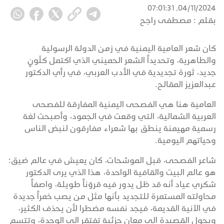
04/11/2024, 07:01:31
بقلم :
مصطفى راجح
كان شعر العامية اليمنية في زمن الدولة الرسولية
والطاهرية، وتحديداً الشعر الحميني الذي اكتمل كلَونٍ
جديد، ثورة تجديدية في الأدب العربي، في رأي الدكتور
عبدالعزيز المقالح.
العامية هنا هي الفصحى اليمنية المفارقة للفصحى
العربية الشمالية، التي وقعت في الجمود، وأصبحت لغة
رسمية مهيمنة ينطق بها شعراء مفارقون لنبض الناس
وحياتهم اليومية.
شاعر الفصحى، قبل الموشحات، كان يعيش في عالم ضيق؛
هو عالم البيت والقافية الواحدة، هذا الذي يرى الدكتور
شكري عياد أنه قد ظل يدور فيه قروَناً طويلة، واصفاً
محاولته المستمرة للتجديد بأنها مثل من يصب خمراً جديدة
في الآنية القديمة، فيجد نفسه مضطرا لأن يحذف الكثير،
ويحول القصيدة إلى معانٍ جزئية تفتقر إلى الوحدة، وتتسم