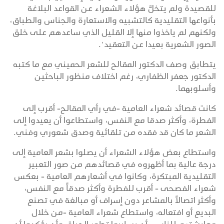
للقصيدة ولم يتخلَّ هؤلاء الشعراء عن القواعد البلاغة
بأنواعها التقليدية كالتشبيه والاستعارة والجناس والطباق،
ولكنهم لم ياخذوا منها إلا القليل الذي ساعدهم على خلق
الصور الشعرية بعيدا عن التعقيد".
يتطابق وصف الدكتور المقالح للشعر الحميني مع ما كتبه
الدكتور جعفر الظفاري، رغم اختلاف منظور الباحثين
وأسلوبهما.
كانت قصائد شعراء العامية -في رأي المقالح- أقرب إلى
الفطرة، وأكثر صدقا مع النفس، واستطاعوا أن يعيدوا إلى
الشعر ما كان قد فقده من تلقائية وصدق شعوري وفني.
واستطاع بعض هؤلاء الشعراء أن يصلوا بشعر العامية إلى
درجة عالية بما أظهروه في قصائدهم من صور التعبير
التقليدية المبتكرة، وكانوا في أشعارهم العامية - بعكس
شعراء الفصحى - أقرب للفطرة وأكثر صدقاً مع النفس،
وأكثر اتصالاً بالمشاعر دون إسراف أو مبالغة في تصنع
البديع أو افتعاله، واستطاع شعراء العامية -من خلال