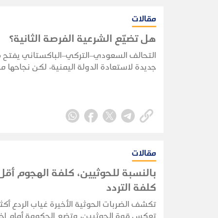
مقالات
هل تضيّع الشرعية الفرصة الثانية؟
التحالف السعودي–التركي–الباكستاني يفتح 
جديدة لاستعادة الدولة اليمنية، لكن نجاحها 
بقدرة الشرعية على توحيد قرارها وبناء مؤسس
واستثمار التحول الإقليمي.
مقالات
بالنسبة للحوثيين، كلفة الهجوم أقل
كلفة التردد
تكشف الضربات الحوثية الأخيرة غياب الردع أكثر
تعكس قوة الحوثيين، وتضع الحكومة أمام اختب