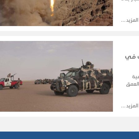
مات.
المزيد
ب في
ية
لعمق
ر
م
المزيد