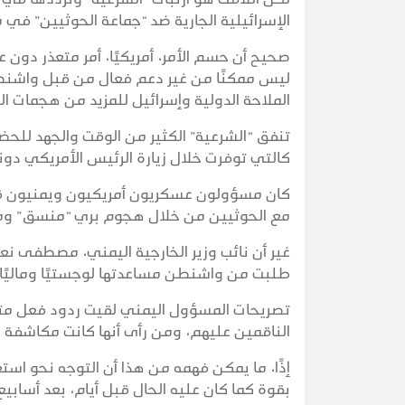
الإسرائيلية الجارية ضد “جماعة الحوثيين” ف
صحيح أن حسم الأمر، أمريكيًا، أمر متعذر دون
ليس ممكنًا من غير دعم فعال من قبل واشنط
الملاحة الدولية وإسرائيل للمزيد من هجمات ال
تنفق “الشرعية” الكثير من الوقت والجهد للح
كالتي توفرت خلال زيارة الرئيس الأمريكي دون
كان مسؤولون عسكريون أمريكيون ويمنيون قد ت
مع الحوثيين من خلال هجوم بري “منسق” ومتعدد
غير أن نائب وزير الخارجية اليمني، مصطفى ن
طلبت من واشنطن مساعدتها لوجستيًا وماليًا لخ
تصريحات المسؤول اليمني لقيت ردود فعل متب
الناقمين عليهم، ومن رأى أنها كانت مكاشفة 
إذًا، ما يمكن فهمه من هذا أن التوجه نحو ا
بقوة كما كان عليه الحال قبل أيام، بعد أسابي