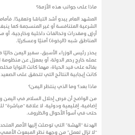
ماذا على جوانب هذه الأزمة؟
المشهد العام يبدو أشد التباسًا وتعقيدًا. فأم
الشرعية المتنافسة أو غير المنسجمة كما ينب
أرضٍ ومقدرات وتحالفات داخلية وخارجية، أو م
المناطق شبه (الرخوة) أمنيًا وعسكريًا.
يحذر رئيس الوزراء الأسبق، سفير اليمن حاليًا
عمله خارج رحم الدولة، أو بمعزل عن منظومة ا
بقائه على قيد الحياة، مهما كانت النوايا مخلص
كانت إيجابية النتائج التي تتحقق على الصعيد 
ماذا بعد؟ وما الذي ينتظر اليمن؟
من الواضح أن فرص إحلال السلام في اليمن و
إضافية، إقليمية ودولية، لا علاقة “مباشرة” للي
حتى في أسوأ الأحوال والظروف.
“لا تزال تعمل” من وجهة نظر المبعوث الأممي إ