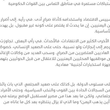
الاشتباكات مستمرة في مناطق التماس بين القوات الحكومية
س الاقتصاد واستخدامه كأداة صراع أدى ـ في رأيه ـ إلى أضرار
 اليمنيين. إن ما يحدث لا يقتصر على كونه غير مقبول، بل يهدد
أساسية.
خرى الكثير من الانتقادات، فالأحداث ـ في رأي البعض ـ تجاوزت
جم إلى إنجازات ولو نسبية، حتى على الصعيد الإنساني، خصوصًا
العاديين المتضررين من الصراع، وسحب العديد من وكالات الإغاثة
موظفيها المحليين اليمنيين للاعتقال من قبل الحوثيين بتهم
زة استخبارات أجنبية” معادية.
على مستوى الدولة، بل كذلك على صعيد المجتمع، الذي بات يائسً
السجالات الحادة بين القوى والنخب السياسية، وحتى الأفراد،
اجتماعي. ولكن ما بعد هذا من مصير لمستقبل الوضع برمته في
ين يذهب اليمن؟ وما الذي لا يزال ينتظره بعد كل ما عاناه من