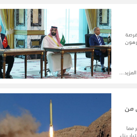
فرصة
مرهون
اتها
المزيد
 من
 مما
ار بناء