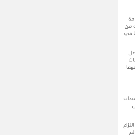
مة
ه من
ا في
صل
ات
هما
يدات
ل
 في النزاع
لم