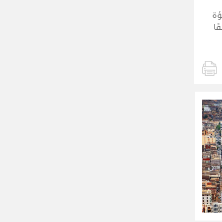
ؤة
ًا