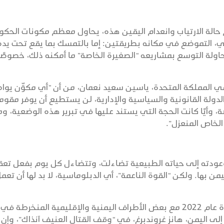
ام حالة الارتياب وانعدام اليقين هذه، يحاول معظم مكونات الحكو
غي، التموضع في مكانه بطريقتين: إما بالتمسك بما يقع تحت يد
حاولة التوسع بمشاريعه “الصغيرة الخاصة” ما أمكنه ذلك، خصوصً
 في المملكة المتحدة، ياسين سعيد نعمان، من أن “أي مكوِّن يوا
لدولة القانونية والسياسية والإدارية، لن يستطيع أن يوفر مقوم
ة، وأيًا كانت الحجة التي يستند عليها في تبرير هذه الوضعية، وم
الخاص المنعزل”.
عودته إلى حياته الطبيعية تضاءلت، وتتضاءل كل يوم بفعل تعق
من بها. ولكن “القوة الناعمة”، أي الدبلوماسية، لا بد لها أن تعم
الهدنة “الهشة” التي توصلت إليها الأمم المتحدة عام 2022 مع بعض الأطراف اليمنية والإقليمية المنخرطة
لى اليمن، هانز غروندبرغ، في “وقف القتال العنيف آنذاك”، وإن 