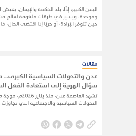
اليمن الكبير، إذًا، بلد الحكمة والإيمان، يعيش 
وموحدة، ويسير في طرقات ملغومة لعالمٍ مشغول 
حين تتوفر الإرادة، أو حربًا إذا اقتضى الحال، 
مقالات
عدن والتحولات السياسية الكبرى.. 
سؤال الهوية إلى استعادة الفعل ا
تشهد العاصمة عدن، منذ يناير 2026م،
التحولات السياسية والاجتماعية التي تجاوزت 
التنافس السياسي التقليدي، لتلامس طبيعة 
العدني ذاته، وتعيد طرح أسئلة مؤجلة حول ه
المدينة وخصوصيتها وحقها السياسي الغائب.