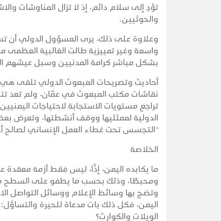
تؤدِ إلى سلام دائم، إذ لا تزال المناوشات و
والحوثيين.
وعلاوة على ذلك، يرى المسؤول الدولي أن تسيي
واسعة وغير تمييزية طالت الغالبية العظمى من
بشكل مباشر كرامة المدنيين وسبل عيشهم ال
أحاديث وتصريحات المبعوث الدولي تلقى هي الأ
نقاشات مكتب المبعوث في عمّان، ولم تعد تتر
تراجع مستويات الاستجابة لاحتياجات اليمنيين 
الدولية لممثليها ووقف أنشطتها، وتعرض بعض 
“التجسس تحت غطاء العمل الإنساني لصالح أجه
الخلاصة
ما يكابده اليمن، إذًا، ليس فقط أزمة معقدة 
ومحبطًا، وذلك بحسب ما يطفو على السطح من 
وتضج بها وسائط الإعلام ووسائل التواصل ال
اليمن، فكل ذلك بات مدعاة للحيرة والتساؤل: أ
الويلات والكوارث؟