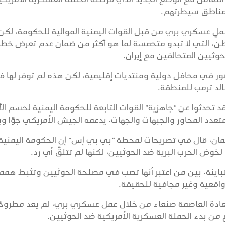
ي مناطق سيطرتهم.
 عملٍ عسكري بري من قبل القوات اليمنية الموالية للحكومة، لكن
ن، التي لا تبدو متحمسة لما هو أكثر من ضمان عدم تعرض خط
حوثيين المتحالفين مع إيران.
ضور في محافل دولية ومنتديات إقليمية، لكن هذه لم توفر لها ف
الد ترمب للمنطقة.
حدثوا عن “جاهزية” القوات التابعة للحكومة اليمنية لحسم الأ
 المحاور والجبهات والجهات، يدعمه الجيش الأمريكي جوًا وبحر
عمان، قال في تصريحات لمحطة “بي بي إس” إن الحكومة اليمنية
وض الحرب البرية ضد الحوثيين، لكنها لم تتلقَّ أي رد.
اينة، بين من اعتبر أنها تصب في مصلحة الحوثيين وتثبط همم
واقعية وغير مجافية للحقيقة.
ستعادة العاصمة صنعاء من خلال عمل عسكري بري، لم يعد مطروحً
ع من بدء الحملة العسكرية الأمريكية ضد الحوثيين.