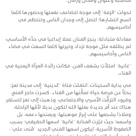
مناسبة وعنوان ومكان وزمان.
تحولت "الزفة" إلى موجة تتضاعف نغمتها وحضورها كلما
اتسع انتشارها؛ لتصل إلى وجدان الناس وتنتظم في
أحاسيسهم.
معادلة متبادلة: ينجز الفنان عملا إبداعيا في حدِّه الأساسي،
ثم يطلقه مثل موجة تزداد وتيرتها كلما اتسعت في فضاء
الناس وأحاسيسهم.
"غانية" امتلأت بشغف الفن، فكانت رائدة المرأة اليمنية في
الغناء.
في بداية الستينات، انتقلت فتاة "عُدينية" إلى مدينة تعز؛
بحثاً عن فرصة حياة تمكِّنها من الغناء. كسرت حاجز المنع،
وقيود التزمُّت الأسري والاجتماعي، وذهبت إلى تعز لتستقر
هناك عند أم جديدة بعثها الله لتكون بديلا لأمّها الراحلة،
وملاذا يشجعها على إبراز موهبتها، ويمنحها دعمه، بل
واسمه؛ حيث غيّرت الفنانة "غانية" اسمها الحقيقي؛ بسبب
الضغوط الأسرية، ليكون اسمها الفني الجديد "مُنى علي"،