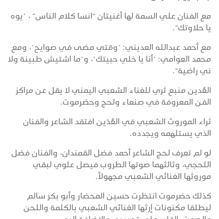
مع الفنان علي السمة لها أغنيتان ”انسا كلام الناس” ، "يوه
يا حلاوتك”.
مع أحمد عبدالله العديني: "وقتي مضى في صوايح"، ومع
محمد العوامي: "أنا يا خلي حبيتك"، و"ما اشتيش طبينة ولا
ني راضية”.
العُدين منبع ثري للغناء الشعبي اليمني لا يقل عن مراكز
الفن المعروفة في صنعاء ولحج وحضرموت.
ثراء الموروث الشعبي في العُدَين افتقد الشاعر والفنان
الذي يستلهمه ويجدده.
لو لم تعرف لحج الشاعر أحمد فضل القمندان، والفنان فضل
اللحجي، وثالثهما صوتها الطروب فيصل علوي لبقي
موروثها الغنائي الشعبي مجهولاً.
كذلك حضرموت انتظرت حسين المحضار وأبو بكر سالم
ليطلقا مكنونات إرثها الغنائي الشعبي بالكلمة واللحن