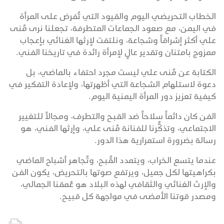
الخطاب التحريضي اليوم والقيود التي تُفرض على المرأة
في اليمن، مع صعود الجماعات المتطرفة، تجعلنا نرى مُنى
علي أكثر إشراقاً وشجاعة، ونلتفت لإرثها الغنائي بإعجاب
ممزوج بامتنان وتقدير عالٍ لإمرأة رائدة في تاريخنا الفني.
الكتابة عن مُنى علي ليست مجرد احتفاء بالماضي، بل
دعوة لاستلهام الشجاعة التي أظهرتها، ولإعادة التفكير في
كيفية تعزيز دور المرأة اليمنية اليوم.
الفن كان دائماً سلاحاً ضد القبح والتطرف، ومجالاً للتغيير
الاجتماعي، وتذكُّرنا للفنانة مُنى علي، وإرثها الفني، هو
رسالة بضرورة استمرارية هذا الدور.
عندما يتسع الخراب، ويتمدد القُبح، وتُجاهر أشباح الماضي
بكراهيتها لكل جميل، ويرتفع صوتها بالتحريض، يكون الفن
والإرث الغنائي والثقافي لهذه البلاد هو عُمقنا الجمالي،
ومصدر قوتنا الأمضى في مواجهة كل قبيح.