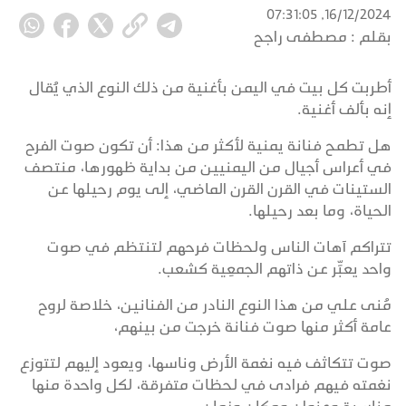
16/12/2024, 07:31:05
بقلم :
مصطفى راجح
أطربت كل بيت في اليمن بأغنية من ذلك النوع الذي يُقال
إنه بألف أغنية.
هل تطمح فنانة يمنية لأكثر من هذا: أن تكون صوت الفرح
في أعراس أجيال من اليمنيين من بداية ظهورها، منتصف
الستينات في القرن القرن الماضي، إلى يوم رحيلها عن
الحياة، وما بعد رحيلها.
تتراكم آهات الناس ولحظات فرحهم لتنتظم في صوت
واحد يعبِّر عن ذاتهم الجمعِية كشعب.
مُنى علي من هذا النوع النادر من الفنانين، خلاصة لروح
عامة أكثر منها صوت فنانة خرجت من بينهم،
صوت تتكاثف فيه نغمة الأرض وناسها، ويعود إليهم لتتوزع
نغمته فيهم فرادى في لحظات متفرقة، لكل واحدة منها