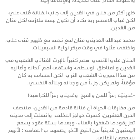
والصوت، القادر على تجديده، والإضافة إليه.
ظهر أكثر من فنان في العُدين إلى جانب الفنانة مُنى علي،
لكن غياب الاستمرارية تكاد أن تكون سِمة ملازمة لكل فنان
من العُدين.
محمد عبدالله العديني فنان لمع نجمه مع ظهور مُنى علي،
واختفى مثلها في وقت مبكر نهاية السبعينات.
الفنان علي الآنسي اهتم كثيراً بالإرث الغنائي الشعبي في
العُدين والمناطق الوسطى، واستقى أهم ألحانه وأغانيه
من هذا الموروث الشعبي الثري، لكن اهتمامه به كان
مؤقتاً، ولم يكن جزءاً من وجدانه وبنائه النفسي.
-عُدينيّة رمزاً للفن والفرح، وعُديني رمزاً للكراهية!
من مفارقات الحياة أن فنانة قادمة من العُدين، منتصف
القرن العشرين، كسرت حواجز التخلف، وانتقلت إلى مدينة
تعز يقودها شغفها بالغناء، وبعدها بستة عقود يسمع
اليمنيون عُدينياً من النوع الآخر، يصفهم ب"التفاهة"؛ لأنهم
يسمعون الأغاني.