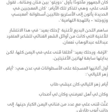
كان الجمهور مأخوذًا بأول "دويتو" بين فنان وفنانة.. تقول
مُنى علي، وهي تتذكر تلك الأيام: "كان المعجبين في
الحديدة يأتون إلى الأستريو طالبين أسطوانة 'أمعبسي
وزوجته' - باللهجة التهامية".
ساهم اللحن البديع لأغنية "رُحلك بعيد" في هذا الانتشار
للأغنية التي كانت من أوائل الشعر الغنائي للشاعر المتفرد
عبدالله عبدالوهاب نعمان.
"الزفة، ورحلك بعيد" أطلقا مُنى علي في اليمن كلها، لكن
بدايتها سابقة لهاتين الأغنيتين.
أول أغانيها المسجلة على الأسطوانات في عدن هي: "أيام
زهر الليالي":
أيام زهر الليالي كان عيشي طاب
وكان لي أهل تعرفني وكان لي أصحاب
غنَّت مُنى علي مع عدد من فناني اليمن الكبار حينها، إلى
جانب أيوب طارش.