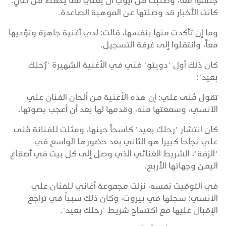
جلسوا معاً، وطلبت من أيوب أن يغني مما يحفظ من أغانٍ.
كانت الأخبار قد وصلتها عن الموهبة الصاعدة.
وما إن تأكدت منها بنفسها، قالت: لدي أغنية جاهزة ونؤديها
معاً، وانتقلوا إلى غرفة التسجيل.
كان ذلك أول "دويتو" فني في الأغنية الشهيرة "رُحلك
بعيد"؛
تقول مُنى علي: إن هذه الأغنية من ألحان الفنان علي
الآنسي، وسمعتها منه، وقدمها لها بعد أن أعجب بصوتها.
كان انتشار "رحلك بعيد" كاسحاً حينها، ومثلت للفنانة مُنى
علي نجاحا كبيرا هو الثاني بعد حضورها الواسع في
"الزفة"، الشريط الغنائي الذي وصل إلى كل بيت في أصقاع
اليمن وجهاتها الأربع.
في التوقيت نفسه، نزلت مجموعة أغاني للفنان علي
الآنسي؛ سجلها في بيروت، وكان ذلك سبباً في تراجع
الإقبال عليها مع اكتساح شريط "رحلك بعيد".