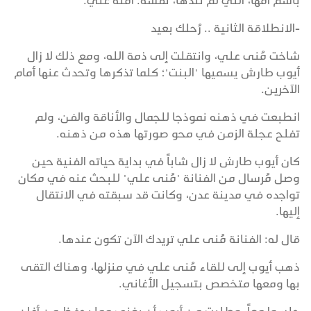
باسم أمها، التي لم تلدها، نفسه: آمنة علي.
-الانطلاقة الثانية .. رُحلك بعيد
شاخت مُنى علي، وانتقلت إلى ذمة الله، ومع ذلك لا زال
أيوب طارش يسميها "البنت"؛ كلما تذكرها وتحدث عنها أمام
الآخرين.
انطبعت في ذهنه نموذجا للجمال والأناقة والفن، ولم
تفلح عجلة الزمن في محو صورتها هذه من ذهنه.
كان أيوب طارش لا زال شاباً في بداية حياته الفنية حين
وصل مُرسال من الفنانة "مُنى علي" للبحث عنه في مكان
تواجده في مدينة عدن، وكانت قد سبقته في الانتقال
إليها.
قال له: الفنانة مُنى علي تريدك الآن تكون عندها.
ذهب أيوب إلى للقاء مُنى علي في منزلها، وهناك التقى
بها ومعها متخصص بتسجيل الأغاني.