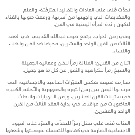
تحدَّت مُنى علي العادات والتقاليد المتزمِّتة، والمنع
والمضايقات التي واجهتها من أسرتها، ورفعت صوتها بالغناء
لتكون رائدة المرأة اليمنية في الفن.
وفي زمن الخراب، يرتفع صوت عبدالله العُديني، في العقد
الثالث من القرن الواحد والعشرين، محرضا ضد الفن والغناء
والنساء.
اثنان من العُدين؛ الفنانة رمزاً للفن ومعانيه الجميلة،
والشيخ رمزاً للكراهية والنفور من كل ما هو جميل.
مفارقة عميقة تعكس التغيّرات الثقافية والاجتماعية، التي
مرت بها اليمن بين زمن الثورة والجمهورية والأحلام الكبيرة
في ستينات القرن العشرين، وزمن الانهيارات وانبعاث
الماضويات من مراقدها في بداية العقد الثالث من القرن
الواحد والعشرين.
الفنانة مُنى علي تمثل رمزاً للتحدِّي والتمرّد على القيود
الاجتماعية الصارمة في كفاحها للتمسك بموهبتها وشغفها