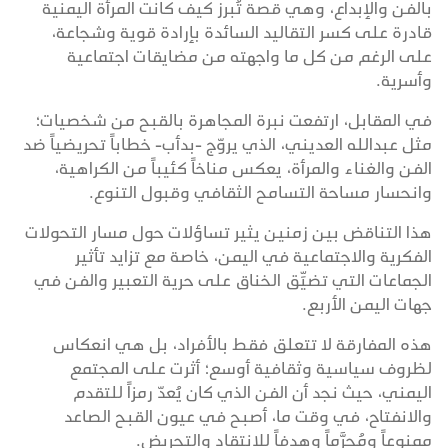
بالفن والإبداع، وهي قصة تُبرز كيف كانت المرأة اليمنية
قادرة على كسر التقاليد السائدة بإرادة قوية وشجاعة،
على الرغم من كل ما واجهته من مضايقات اجتماعية
وأسرية.
في المقابل، ارتفعت نبرة المجاهرة بالقبح من شخصيات؛
مثل عبدالله العديني، الذي يروّج -بدأب- خطاباً تحريضياً ضد
الفن والغناء والمرأة، يعكس مناخاً كئيباً من الكراهية،
وانحسار مساحة التسامح الثقافي وقبول التنوع.
هذا التناقض بين زمنين يثير تساؤلات حول مسار التحولات
الفكرية والاجتماعية في اليمن، خاصة مع تزايد تأثير
الجماعات التي تضيِّق الخناق على حرية التعبير والفن في
جهات اليمن الأربع.
هذه المفارقة لا تتعلق فقط بالأفراد، بل هي انعكاس
لظروف سياسية وثقافية أوسع؛ أثرت على المجتمع
اليمني، حيث نجد أن الفن الذي كان يُعدّ رمزاً للتقدم
والانفتاح، في وقت ما، أصبح في عيون القبح الصاعد
ممنوعاً ومُحرَّماً وهدفاً للانتقاد والتحريض.