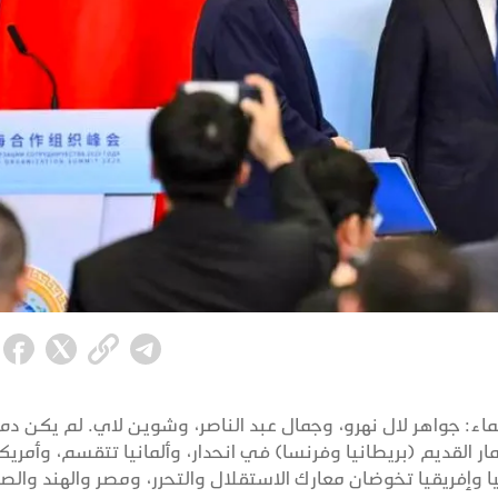
الزعماء: جواهر لال نهرو، وجمال عبد الناصر، وشوين لاي. لم يكن د
عمار القديم (بريطانيا وفرنسا) في انحدار، وألمانيا تتقسم، وأمريكا
وإفريقيا تخوضان معارك الاستقلال والتحرر، ومصر والهند والص