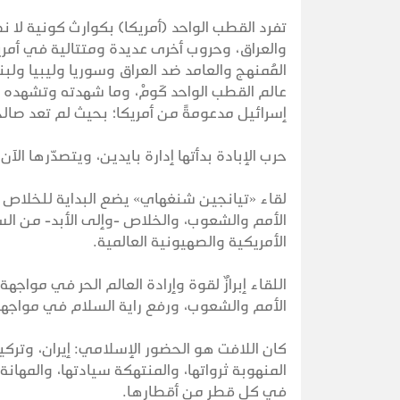
تفرد القطب الواحد (أمريكا) بكوارث كونية لا 
والعراق، وحروب أخرى عديدة ومتتالية في أمريكا
المُمنهج والعامد ضد العراق وسوريا وليبيا و
عالم القطب الواحد كَومْ، وما شهدته وتشهده ال
إسرائيل مدعومةً من أمريكا؛ بحيث لم تعد صال
حرب الإبادة بدأتها إدارة بايدين، ويتصدّرها الآ
لقاء «تيانجين شنغهاي» يضع البداية للخلاص م
الأمم والشعوب، والخلاص -وإلى الأبد- من الس
الأمريكية والصهيونية العالمية.
اللقاء إبرازٌ لقوة وإرادة العالم الحر في مواج
الأمم والشعوب، ورفع راية السلام في مواجهة
كان اللافت هو الحضور الإسلامي: إيران، وتركيا
المنهوبة ثرواتها، والمنتهكة سيادتها، والمهان
في كل قطر من أقطارها.