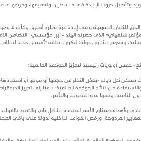
ويد وتأصيل حروب الإبادة في فلسطين وتعميمها، وفرضها على 
لحق للكيان الصهيوني في إبادة غزة وطرد أهلها، وكأنه لا وجو
«مؤتمر شنغهاي» الذي حضرته الهند - أبرز مؤسسي «التضامن الآف
شمالية، ومعهم عشرون دولة؛ ليكون بمثابة تأسيس جديد لنظام 
 خمس أولويات رئيسية لتعزيز الحوكمة العالمية:
يث تتمكن كل دولة -بغض النظر عن حجمها أو قوتها أو اقتصادها
ستفادة من نتائج الحوكمة العالمية؛ داعيًا إلى تعزيز الديمقراط
ل النامية، وحقها في التصويت والتأثير.
مبادئ وأهداف ميثاق الأمم المتحدة بشكلٍ تام، والتقيد بالقواعد
المعايير المزدوجة، ورفض القواعد الداخلية لدولة على باقي المج
مفهوم الحوكمة العالمية القائم على المساواة المشتركة، والدفا