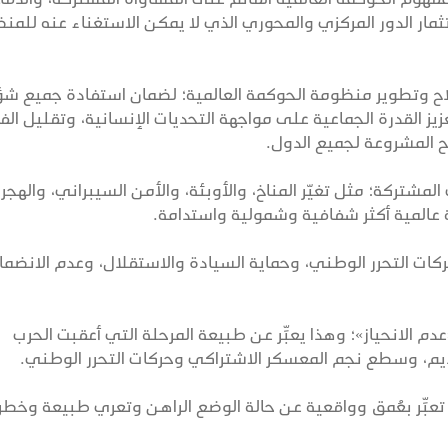
ار الدور المركزي والمحوري الذي لا يمكن الاستغناء عنه للمن
 إصلاح وتطوير منظومة الحوكمة العالمية؛ لضمان استفادة جميع ش
يز القدرة الجماعية على مواجهة التحديات الإنسانية، وتقليل ال
ح المشروعة لجميع الدول.
 المشتركة؛ مثل تغيّر المناخ، والأوبئة، والأمن السيبراني، والهجرة
 عالمية أكثر شفافية وشمولية واستدامة.
م حركات التحرر الوطني، وحماية السيادة والاستقلال، وعدم الانضما
دم الانحياز»؛ وهذا يعبِّر عن طبيعة المرحلة التي أعقبت الحرب
القديم، وسطع نجم المعسكر الاشتراكي وحركات التحرر الوطني.
 تعبِّر بعُمق وواقعية عن حالة الوضع الراهن وتعري طبيعة وخطر