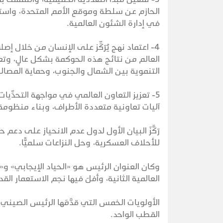
الحازم عن سلطة وموقع الأمم المتحدة، واستثم
في إدارة الشئون العالمية.
4- اعتماد نهج يُرَكِّز على الإنسان من خلال
العالم من نتائج هذه الحوكمة بشكل عالٍ، وتعز
التنموية بين الشمال والجنوب، وحماية المصال
5- تعزيز التعاون العالمي في مواجهة التحدِّيات
آليات تعاونية متعددة الأطراف، وبناء منظومة
رَكَّزَ البيان الأول لدول عدم الانحياز على دع
للأحلاف العسكرية، وحل النزاعات سلميًّا.
وكان العنوان الرئيس هو «الحياد الإيجابي» و«ع
العالمية الثانية، وأفلَ فيها نجم الاستعمار 
الأولويات الخمس التي قدَّمَها الرئيس الصيني
القطب الواحد.