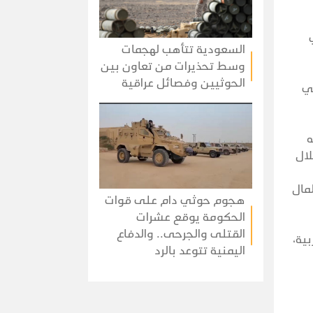
السعودية تتأهب لهجمات
وسط تحذيرات من تعاون بين
الحوثيين وفصائل عراقية
هي
ه
لال
مال
هجوم حوثي دام على قوات
الحكومة يوقع عشرات
القتلى والجرحى.. والدفاع
ية،
اليمنية تتوعد بالرد