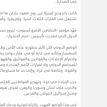
في الصدارة.
كانت باندونج تَعبيرًا عن روح صعود بلدان ما ا
تشتعل في القارات الثلاث: آسيا، وإفريقيا، وأمري
مَهَّدَ مؤتمر «التضامن الآفرو آسيوي» لبروز محو
الدول التي تصدرت تأسيس «عدم الانحياز».
الوضع الدولي الآن أكثر خطورة على الأمن وال
السمسار وكأنه في غابة أو في عقار دولي يخضع
واحترام الإعلانات والقوانين والمواثيق والعهود
للمجتمع الدولي ولا لقرارات الأمم المتحدة وم
والقوة، وخاصة في غزة، وإلى حد ما مساوماته 
حرب الإبادة في غزة، وتهجير المواطنين الفل
والحرب على لبنان وسوريا واليمن؛ لفرض هيمن
ومنح إسرائيل الجولان والقدس.
في هذا الوضع المهدد بكارثة كونية ودمار العا