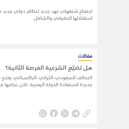
اجتماع شنغهاي عهد جديد لنظام دولي جديد متع
استقلالها الحقيقي والشامل.
مقالات
هل تضيّع الشرعية الفرصة الثانية؟
التحالف السعودي–التركي–الباكستاني يفتح 
جديدة لاستعادة الدولة اليمنية، لكن نجاحها 
بقدرة الشرعية على توحيد قرارها وبناء مؤسس
واستثمار التحول الإقليمي.