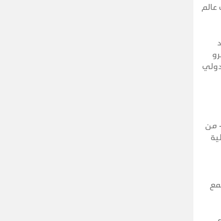
عالم
د
رو
دولي
- من
ية
تمع
ع