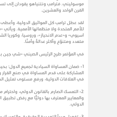
موسوليني. فترامب ونتنياهو يقودان إلى تس
القرن الواحد والعشرين.
لقد عطل ترامب كل المواثيق الدولية، وأعطى ا
للأمم المتحدة ولا منظماتها الأممية. ويأتي 
آسيوي» و«عدم الانحياز»، وروسيا، وكوريا ال
متعدد ومتنوّع وأكثر عدالةً وأمنًا.
في المؤتمر طرح الرئيس الصيني «شي جين بنغ»
1- ضمان المساواة السيادية لجميع الدول؛ بح
المشاركة على قدم المساواة في صنع القرار والا
في العلاقات الدولية، ورفع مستوى تمثيل الدو
2- التمسك الصارم بالقانون الدولي، واحترام 
والمعايير المعترف بها دوليًّا مع رفض تطبيق 
الدولي.
3- تفعيل مبدأ التعددية الحقيقية، والتمسك ب