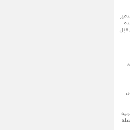
دمير
ده
ِبَل
ة
ن
ربية
صلة