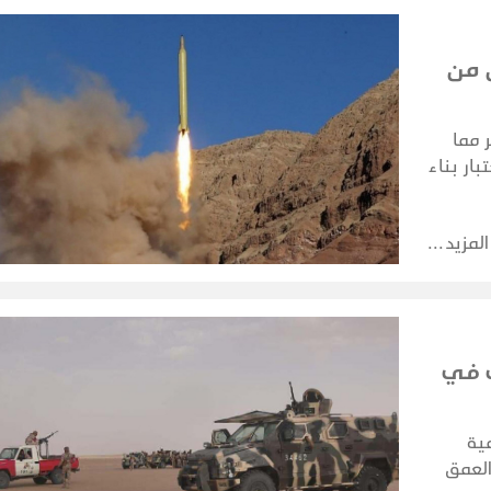
 من
 مما
ار بناء
مات.
المزيد
ب في
ية
لعمق