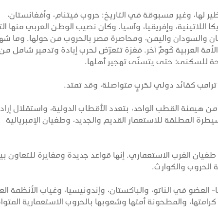
نظير لها، وغير مسبوقة في التاريخ: حروب فيتنام، وأفغانستان،
 اللاتينية، وإفريقيا، وآسيا. وكان نصيب الوطن العربي منها الت
لبنان والسودان واليمن، ومحاصرة مصر بالحروب من حولها. وما شه
أمة العربية كَومٌ آخر. فغزة تتعرّض لحرب إبادة وتدمير شامل من ق
حة للسكنى؛ حتى يتسنّى تهجير أهلها.
ن ترامب كقائد دولي لحَربٍ متواصلة، وقد تمتد.
ن هيمنة القطب الواحد، بتعدد الأقطاب الدولية، واستقلال إراد
يطرة المطلقة للاستعمار القديم والجديد، وطغيان الإمبريالية
هة طغيان الغرب الاستعماري. إنها قواعد جديدة ومغايرة للتعاون بي
 الحروب والكوارث.
- العضو في الناتو، والباكستان، وإندونيسيا، وغياب الأنظمة الع
ة كرامتها، والمطحونة أمتها وشعوبها بالحروب الاستعمارية المتوا