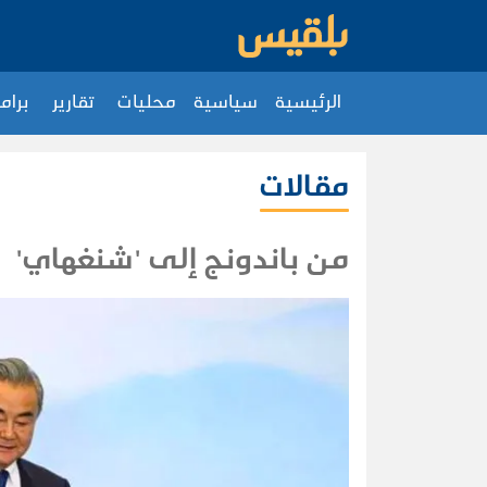
الرئيسية
سياسية
محليات
تقارير
برام
مقالات
من باندونج إلى 'شنغهاي'