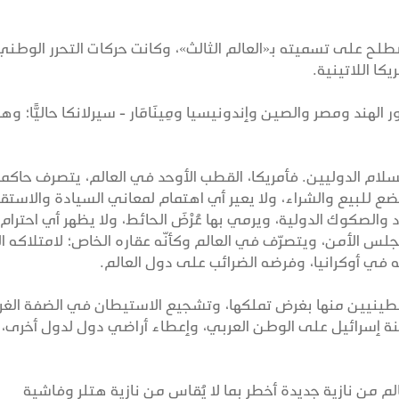
صطلح على تسميته بـ«العالم الثالث»، وكانت حركات التحرر الوطني
كا اللاتينية.
ر الهند ومصر والصين وإندونيسيا ومِينَامَار - سيرلانكا حاليًّا؛ و
سلام الدوليين. فأمريكا، القطب الأوحد في العالم، يتصرف حاكم
 للبيع والشراء، ولا يعير أي اهتمام لمعاني السيادة والاستق
 والصكوك الدولية، ويرمي بها عُرْضَ الحائط، ولا يظهر أي احترام
جلس الأمن، ويتصرّف في العالم وكأنّه عقاره الخاص؛ لامتلاكه ال
في أوكرانيا، وفرضه الضرائب على دول العالم.
سطينيين منها بغرض تملكها، وتشجيع الاستيطان في الضفة الغرب
ة إسرائيل على الوطن العربي، وإعطاء أراضي دول لدول أخرى،
لم من نازية جديدة أخطر بما لا يُقاس من نازية هتلر وفاشية