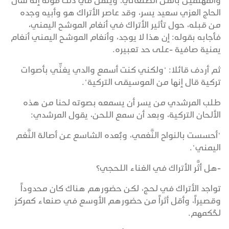
والمهتمين بالفن الصنعاني؛ وينقل في ذلك قوله إنه سأل
الحاج العزي سعيد يسر، وقد عاصر الأتراك هو وأبيه وجده
من قبله، حول تأثير الأتراك في أنغام الموشح اليمني،
فأجابه بقوله: إن هذا لا يوجد، وأنغام الموشح اليمني أنغام
يمنية صافية -على حد تعبيره.
ثم أردف قائلا: "ولكني كنت أسمع والدي يغنِّي بأصوات
تركية قال إنها من الموسيقى التركية".
طلب المرشدي من يسر أن يسمعه بصوته لحنا من هذه
الألحان التركية، وبعد أن سمع اللحن، يقول المرشدي:
"أحسست بالنواح النَّغمي، وبُعده الشاسع عن أصالة النَّغم
اليمني".
-هل أثَّر الأتراك في الغناء اللحجي؟
تواجد الأتراك في لحج، لكن حضورهم هناك كان محدوداً
وقصيراً، وأقل أثراً من حضورهم الأوسع في صنعاء كمركز
لحُكمهم.