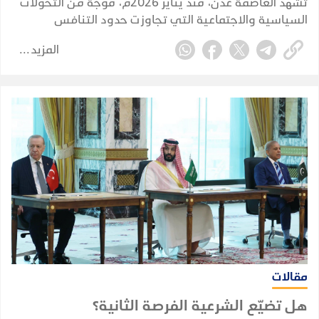
تشهد العاصمة عدن، منذ يناير 2026م، موجة من التحولات
السياسية والاجتماعية التي تجاوزت حدود التنافس
السياسي التقليدي، لتلامس طبيعة المجتمع العدني ذاته،
المزيد
وتعيد طرح أسئلة مؤجلة حول هوية المدينة وخصوصيتها
وحقها السياسي الغائب.
مقالات
هل تضيّع الشرعية الفرصة الثانية؟