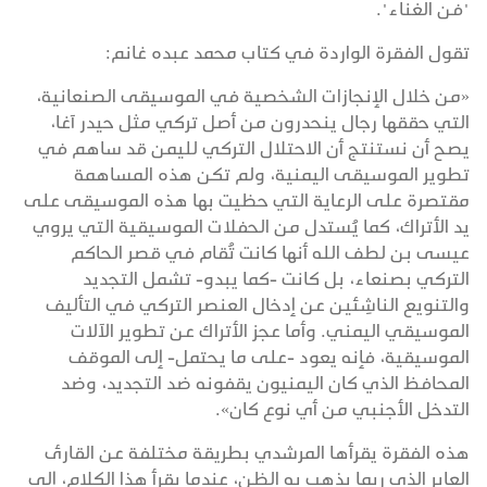
"فن الغناء".
تقول الفقرة الواردة في كتاب محمد عبده غانم:
«من خلال الإنجازات الشخصية في الموسيقى الصنعانية،
التي حققها رجال ينحدرون من أصل تركي مثل حيدر آغا،
يصح أن نستنتج أن الاحتلال التركي لليمن قد ساهم في
تطوير الموسيقى اليمنية، ولم تكن هذه المساهمة
مقتصرة على الرعاية التي حظيت بها هذه الموسيقى على
يد الأتراك، كما يُستدل من الحفلات الموسيقية التي يروي
عيسى بن لطف الله أنها كانت تُقام في قصر الحاكم
التركي بصنعاء، بل كانت -كما يبدو- تشمل التجديد
والتنويع الناشِئين عن إدخال العنصر التركي في التأليف
الموسيقي اليمني. وأما عجز الأتراك عن تطوير الآلات
الموسيقية، فإنه يعود -على ما يحتمل- إلى الموقف
المحافظ الذي كان اليمنيون يقفونه ضد التجديد، وضد
التدخل الأجنبي من أي نوع كان».
هذه الفقرة يقرأها المرشدي بطريقة مختلفة عن القارئ
العابر الذي ربما يذهب به الظن، عندما يقرأ هذا الكلام، إلى