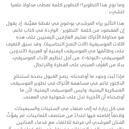
وما نوع هذا التطوير؟! التطوير كلمة تعطى مدلولا علميا
للشيء".
هذا التأثير يراه المرشدي بوضوح في نقطة معيَّنة، إذ يقول
إن المقصود من كلمة "التطوير"، الواردة في كتاب غانم،
هو محاولة الأتراك تعليم العازفين اليمنيين على هذه
الآلات الموسيقية (آلات النفخ النحاسية)، وقد سبق التعرف
على وظائفها في الموسيقى اليمنية أو العربية (التدوين
الموسيقي «النوتة»)، من أجل تنظيم الأداء الموسيقي،
بدلا من العَزْف المبني على الفطرة والارتجال.
فإذا ثبت وجود ما أوضحناه، يصح القبول بصحة استنتاج
الدكتور غانم في مساهمة الأتراك في تطوير الموسيقى
العسكرية اليمنية، وليس الموسيقى اليمنية؛ لأن ما
أوضحناه أن الأخيرة تدل على شمولية في المعنى.
في كل زيارة له إلى صنعاء في الستينات والسبعينات،
ولاحقاً إقامته فيها ابتداءً من منتصف الثمانينات، لم يفوِّتْ
الفنان المرشدي أي فرصة للالتقاء مع قدماء الفنانين