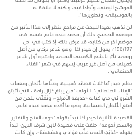
ويكون شعبان سليم كزميله وأكثر، أو يكونان قد نظما
الموشح اليمني، وأجادا فيه، ولكنه لا علاقة له
بالموسيقى، وتطويرها".
لن نذهب بعيدا للبحث عن مراحع تنظر إلى هذا التأثير من
موضعه الصحيح، ذلك أن محمد عبده غانم نفسه، في
موضع آخر من كتابه، قد عرض ذلك، إذ كتب في "ص
196/197"، يقول إن حيدر آغا، وهو شاعر تركي من أصل
رومي، تأثر بالشعر الحُميني اليمني، واعتبره أول شاعر
حُميني من أصل غير عربي يُسهم في شعر "الغناء
الصنعاني".
نَظَم حيدر آغا ثلاث قصائد حُمينية، وغنَّاها بألحان ونغمات
"الغناء الصنعاني"؛ الأولى "من يبلغ غزال رامة"، التي أثبتها
الشَّرواني في كتابه «حديقة الأفراح»، وتُغَنّى بلحن من
أمتع الألحان الصنعانية، وهو ما أكده محمد عبده غانم.
القصيدة الثانية لحيدر آغا تبدأ بقوله "حوى الغنج والتفتير
والسحر أحومه"، طغت على قصيدة لابن شرف الدين، تبدأ
بقوله «عُذَيْبَ اللمى عذَّب فؤادي وسَمْسَمَهُ»، وإن كانت