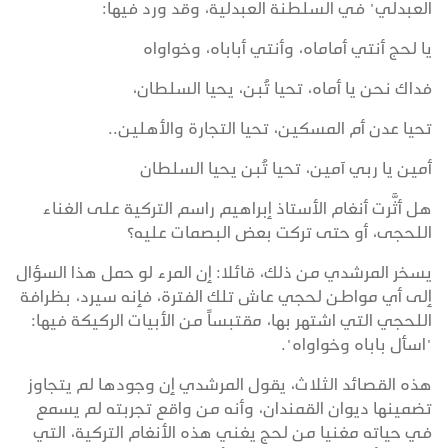
العبدلي" في السلطنة العبدلية، وقد ورد فيها:
يا لحج أنتي أماماه، وأنتي أباباه، وخواواه
فداك نحن يا أماه، تحيا تُبن، يحيا السلطان،
تحيا عدن أم المسكين، تحيا التجارة والأهلين..
أمين يا ربي آمين، تحيا تُبن يحيا السلطان
هل أثَّرت أنغام الأستاذ إبراهيم راسم التركية على الغناء
اللحجى، أو حتى تركت بعض البصمات عليه؟
يسخر المرشدي من ذلك، قائلا: إن المرء لو حمل هذا السؤال
إلى أي مواطن لحجي عاش تلك الفترة، فإنه سيرد، بظرافة
اللحجي التي اشتهر بها، مقتبساً من الأبيات الركيكة فيها:
"اسأل باباه وخواواه".
هذه القصائد الثلاث، يقول المرشدي إن وجودها لم يتجاوز
تضمينها ديوان القمندان، وأنه من واقع تجربته لم يسمع
في حياته مغنيا من لحج يغني هذه الأنغام التركية، التي