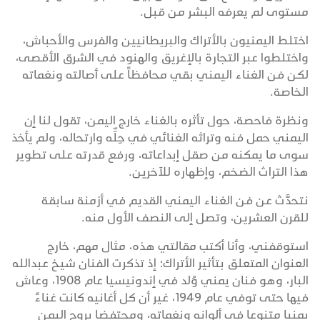
مستوى لم يعرفه البشر من قبل.
اختلط اليمنيون بالأتراك والبريطانيين والفرس والأحباش،
واختلطوا عبر التجارة بالإغريق والهنود في الشرق الأقصى،
لكن فن الغناء اليمني بقي محافظاً على أصالته ونغماته
الخاصة.
ونظرة فاحصة، حول تأثره بالغناء خارج اليمن، تقول لنا إن
اليمني حمل فنه وتراثه الغنائي في حِلِّه وارتحاله، ولم يأخذ
سوى ما يمكنه من صقل إبداعاته، ورفع قدرته على تطوير
هذا التراث الضخم، وإظهاره للآخرين.
نتحدَّث عن فن الغناء اليمني القديم في أزمنة سابقة
للقرن العشرين، وتصل إلى النصف الأول منه.
استوقفني، وأنا أكتب مقالتي هذه، مثال مهم، خارج
العنوان المتعلق بتأثير الأتراك؛ إذ تذكرت الفنان شيخ عبدالله
البار، وهو فنان يمني وُلد في إندونيسيا عام 1908، وعاش
فيها حتى توفي عام 1949، غير أن كل أغانيه كانت غناءً
يمنيا متنوعا في ألوانه ونغماته، ومحتفضا بروح اليمن