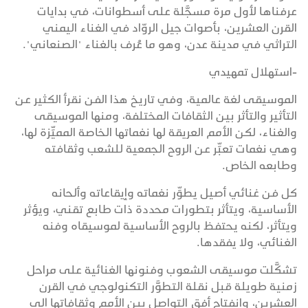
عرفناها لأول مرة مسجَّلة على أسطوانات، في بدايات
القرن العشرين، بأصوات جيل الروّاد في الغناء اليمني
التراثي في مدينة عدن، وهو ما عُرف بالغناء "الصنعاني".
-استهلال تمهيدي
الموسيقى لغة عالمية، وفي تاريخ هذا الفن نقرأ الكثير عن
التأثير والتأثر بين الثقافات المختلفة، ومنها الموسيقى
والغناء، لكن الأمم العريقة لها نغماتها الخاصة المميِّزة لها،
وهي نغمات تعبِّر عن الروح الجمعية للشعب وثقافته
وطابعه الخاص.
كل فن غنائي أصيل يطوِّر نغماته وإيقاعاته وألحانه
الأساسية، ويتأثر بتطورات محددة ذات طابع تقني، ويؤثر
ويتأثر، لكنه يحتفظ بالروح الأساسية لموسيقاه وفنه
الغنائي، ولا يفقدها.
تشكَّلت موسيقى الشعوب وفنونها الغنائية على مراحل
زمنية طويلة قبل نقلة التطوَّر التكنولوجي في القرن
العشرين، وانفتاح أفق التواصل بين الأمم وثقافاتها إلى