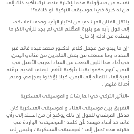
نفسه من مسؤولية هذه الإشارة عندما ترك تأكيد ذلك إلى
من له خبرة في الموسيقى التركية، أو خلافه؟!
ينتقل الفنان المرشدي من اختبار الرأي، ومدى تماسكه،
إلى قول رأيه هو بنبرة المطَّلع الذي لم يجد للرأي الآخر ما
يسنده من أدلة، إذ قال:
"إن ما يبدو من مجمل كلام الدكتور محمد عبده غانم غير
المحدد، وما سمعته من بعض العاجزين من فناني اليمن،
في أداء هذا اللون الصعب من الغناء العربي الأصيل في
اليمن، أنهم حكموا يقينا بتُركِية النَّغم اليمني القديم برمَّته
بُغية إلغاء انتمائه إلى اليمن، كيلا يُؤخذوا بعجزهم، وعدم
أصالة فنهم".
-التأثير التركي في المارشات والموسيقى العسكرية
التفريق بين موسيقى الغناء والموسيقى العسكرية كان
مدخل المرشدي للقول إن ذلك يوضح أن من استند إلى رأي
غانم قد أساء فهمه؛ لأن كلمة "الموسيقى" الواردة في
فقرته هذه تحيل إلى "الموسيقى العسكرية"، وليس إلى