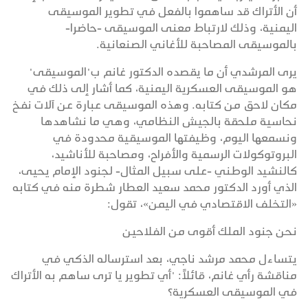
أن الأتراك قد ساهموا بالفعل في تطوير الموسيقى
اليمنية، وذلك لارتباط معنى الموسيقى -حاضرا-
بالموسيقى المصاحبة للأغاني الصنعانية.
يرى المرشدي أن ما يقصده الدكتور غانم ب"الموسيقى"
هو الموسيقى العسكرية اليمنية، كما أشار إلى ذلك في
مكان لاحق من كتابه. وهذه الموسيقى عبارة عن آلات نفخ
نحاسية ملحقة بالجيش النظامي، وهي ما نشاهدها
ونسمعها اليوم، وظيفتها الموسيقية محدودة في
البروتوكولات الرسمية والأفراح، ومصاحبة للأناشيد،
كالنشيد الوطني -على سبيل المثال- لجنود الإمام يحيى،
الذي أورد الدكتور محمد سعيد العطار شطرة منه في كتابه
«التخلف الاقتصادي في اليمن»، تقول:
نحن جنود الملك أقوى من الفلاحين
يتساءل محمد مرشد ناجي، بعد استرساله الذكي في
مناقشة رأي غانم، قائلاً: "أي تطوير يا ترى ساهم به الأتراك
في الموسيقى العسكرية؟