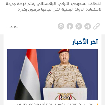
التحالف السعودي–التركي–الباكستاني يفتح فرصة جديدة
لاستعادة الدولة اليمنية، لكن نجاحها مرهون بقدرة
الشرعية على توحيد قرارها وبناء مؤسساتها واستثمار
التحول الإقليمي.
المزيد
آخر الأخبار
القوات الحكومية تتعهد بالرد على هجوم حوثي