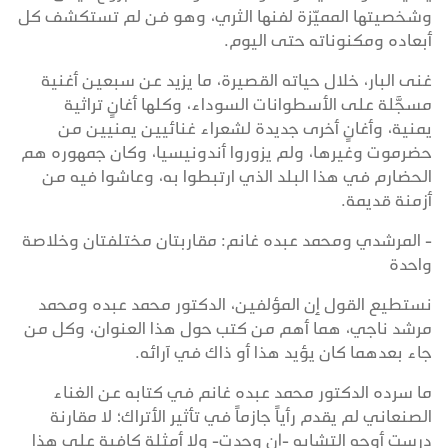
وشخصيتها المميّزة لفنها الثري، وهو فن لم تستكشف كل
أبعاده ومكنوناته حتى اليوم.
غنى البار، خلال حياته القصيرة، ما يزيد عن سبعين أغنية
مسجَّلة على الأسطوانات السوداء، وكلها أغانٍ تراثية
يمنية، وأغانٍ أخرى جديدة لشعراء غنائيين يمنيين من
حضرموت وغيرها، ولم يزوروا أندونيسيا، وكان جمهوره هم
الحضارم في هذا البلد الذي ارتبطوا به، وعاشوا فيه من
أزمنة قديمة.
- المرشدي ومحمد عبده غانم: مقاربتان مختلفتان وخلاصة
واحدة
نستطيع القول إن المؤلفين، الدكتور محمد عبده ومحمد
مرشد ناجي، هما أهم من كتب حول هذا العنوان، وكل من
جاء بعدهما كان يؤيد هذا أو ذاك في آرائه.
ما سرده الدكتور محمد عبده غانم في كتابه عن الغناء
الصنعاني لم يقدم رأياً جازماً في تأثير الأتراك؛ لا مقارنة
درست أوجه التشابه -إن وجدت- ولا أمثلة كافية على هذا