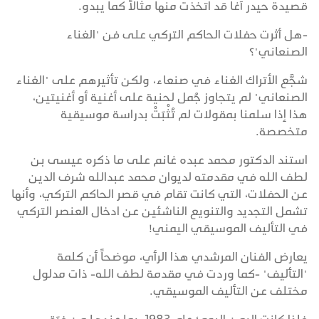
قصيدة حيدر آغا قد اتخذت منها مثالاً كما يبدو.
-هل أثرت حفلات الحاكم التركي على فن "الغناء
الصنعاني"؟
شجَّع الأتراك الغناء في صنعاء، ولكن تأثيرهم على "الغناء
الصنعاني" لم يتجاوز جُمل لحنية على أغنية أو أغنيتين،
هذا إذا سلمنا بمقولات لم تُثْبَتْ بدراسة موسيقية
متخصصة.
استند الدكتور محمد عبده غانم على ما ذكره عيسى بن
لطف الله في مقدمته لديوان محمد عبدالله شرف الدين
عن الحفلات، التي كانت تقام في قصر الحاكم التركي، وأنها
تشمل التجديد والتنويع الناشئين عن ادخال العنصر التركي
في التأليف الموسيقي اليمني!
يعارض الفنان المرشدي هذا الرأي، موضحاً أن كلمة
"التأليف" -كما وردت في مقدمة لطف الله- ذات مدلول
مختلف عن التأليف الموسيقي.