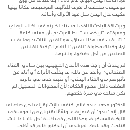
فإذا كانت اليمن اليوم؛ عام 1983، بما عندها من فِرَق
موسيقى مختلفة لا تعرف للتأليف الموسيقى مكانا بينها
فكيف حال اليمن قبل عهد الأتراك وأثنائه.
وبرشاقة الباحث الناقد، المستند لخبرته في الغناء اليمني
ومعرفته بتاريخه، يستنبط المرشدي أن معنى كلمة
"التأليف"، في هذا السياق، هو تلقين الأناشيد وما يقرب
لها، وكذلك محاولة "تلقين" الأنغام التركية للفنانين
اليمنيين من أجل حفظها، ونشرها.
لم يحدث أن راجت هذه الألحان التلقِينية بين فناني "الغناء
الصنعاني"، وأبعد من ذلك، لم يخلِّف الأتراك أي أدلة عن
تأثيرهم في الغناء اليمني، أو تثبته حتى في دائرته
المغلقة داخل قصور الحُكام؛ لأن أسطوانات التسجيل لم
تكن متاحة في فترة حُكمهم.
الدكتور محمد عبده غانم اكتفى بالإشارة إلى لحن صنعاني
قال إنه "يبدو" أن فيه إيقاعا ونغَمًا يقتربان من الموسيقى
التركية العسكرية، وهذا اللحن في أغنية "حل لك يا ذا الرشا
قتلي"، وقد لاحظ المرشدي أن الدكتور غانم قد أخلى