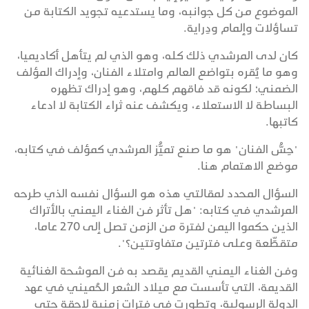
الموضوع من كل جوانبه، وما يستدعيه تجويد الكتابة من
تساؤلات وإلمام ودِراية.
كان لدى المرشدي ذلك كله، وهو الذي لم يتأهل أكاديميا،
وهو ما يُقره بتواضع العالم وامتلاء الفنان، وإدراك المؤلف
الضمني؛ لكونه قد فاقهم كلهم، وهو إدراك تظهره
البساطة لا الاستعلاء، ويكشف عنه ثراء الكتابة لا ادعاء
كاتبها.
"حِسُّ الفنان" هو ما صنع تميُّز المرشدي كمؤلف في كتابه،
موضع الاهتمام هنا.
السؤال المحدد لمقالتي هذه هو السؤال نفسه الذي طرحه
المرشدي في كتابه: "هل تأثر فن الغناء اليمني بالأتراك
الذين حكموا اليمن لفترة من الزمن تصل إلى 270 عاما،
متقطِّعة وعلى فترتين متفاوتتين؟".
وفن الغناء اليمني القديم يقصد به فن الموشحة الغنائية
القديمة، التي تأسست مع ميلاد الشعر الحُميني في عهد
الدولة الرسولية، وتطورت في فترات زمنية لاحقة حتى