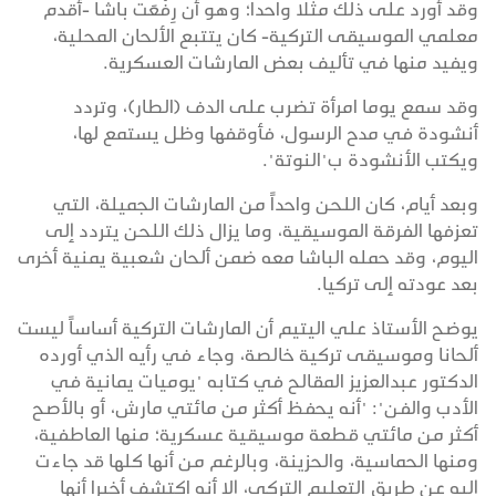
وقد أورد على ذلك مثلا واحدا؛ وهو أن رِفْعَت باشا -أقدم
معلمي الموسيقى التركية- كان يتتبع الألحان المحلية،
ويفيد منها في تأليف بعض المارشات العسكرية.
وقد سمع يوما امرأة تضرب على الدف (الطار)، وتردد
أنشودة في مدح الرسول، فأوقفها وظل يستمع لها،
ويكتب الأنشودة ب"النوتة".
وبعد أيام، كان اللحن واحداً من المارشات الجميلة، التي
تعزفها الفرقة الموسيقية، وما يزال ذلك اللحن يتردد إلى
اليوم، وقد حمله الباشا معه ضمن ألحان شعبية يمنية أخرى
بعد عودته إلى تركيا.
يوضح الأستاذ علي اليتيم أن المارشات التركية أساساً ليست
ألحانا وموسيقى تركية خالصة، وجاء في رأيه الذي أورده
الدكتور عبدالعزيز المقالح في كتابه "يوميات يمانية في
الأدب والفن": "أنه يحفظ أكثر من مائتي مارش، أو بالأصح
أكثر من مائتي قطعة موسيقية عسكرية؛ منها العاطفية،
ومنها الحماسية، والحزينة، وبالرغم من أنها كلها قد جاءت
إليه عن طريق التعليم التركي، إلا أنه اكتشف أخيرا أنها