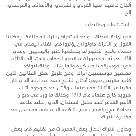
ألحان عالمية، منها الغربي والشرقي، والألماني والفرنسي،
إلخ".
-استنتاجات وخلاصات
في نهاية المطاف، وبعد استعراض الآراء المختلفة، بإمكاننا
القول إن الأتراك حاولوا أن يؤثروا في الغناء اليمني في
صنعاء ولحج، لكنهم لم يختلطوا كثيرا باليمنيين، وبقي
الأثر الغنائي محصورا في قصور الحكام، وامتد إلى التأثير
في الموسيقى العسكرية والمارشات؛ وذلك لتواجُد
معلمين موسيقيين أتراك، وعن طريق بعض الفنانين الذين
كانوا مقرَّبين منهم؛ أمثال الشيح سعد عبد الله، الذي كان
مقربا من الأتراك في صنعاء، وقُتل بعد خروجهم أثناء
هروبه خارج صنعاء عام 1919، وكذلك ما ورد في ديوان
الأمير الشاعر أحمد فضل القمندان، الذي ربطته علاقة
صداقة مع إبراهيم راسم التركي، الذي بقي في عدن بعد
مغادرة الأتراك.
وحاول الأتراك إدخال بعض المفردات من لغتهم في بعض