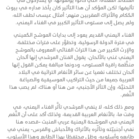
القصائد المغناة، التي كانوا يؤلفونها، أو يشاركون في
تأليفها؛ لكن المؤكد أن هذا التأثير كان يأخذ مداره في بيوت
الحُكام والأتراك المقربين منهم؛ أمثال عيسى لطف الله،
ولم يصل إلى مستوى التأثير الكبير في الغناء اليمني.
الغناء اليمني القديم يعود إلى بدايات الموشح الحُميني
في فترة الدولة الرسولية، وتطوَّر على فترات مختلفة،
والإرث الكبير من هذا التراث الغنائي المعروف بالموشح
اليمني غني بالألحان، يقول الفنان المرشدي إنها ألحان
منظَّمة راقية المستوى، ودونما مبالغة يمكن القول إنها
ألحان تختلف نغميا عن سائر الأنغام التراثية في البلاد
العربية جميعا من حيث التراكيب الموسيقية والصياغة
اللحنيَّة، وإن التأثر الأجنبي، من هنا أو هناك، لم يصب هذا
النَّغم.
ومع ذلك كله، لا ينفي المرشدي تأثَّر الغناء اليمني، في
وقت ما، بالأنغام العربية القديمة، ولذلك أكد على أن النَّغم
اليمني في الموشحة اليمنية عربي المنبت -قصده هنا
نفي أجنبيّته وتأثّره بالأتراك والأحباش والفرس- يمني في
طابعه وأسلوبه، وظل محتفظا بهذا الطابع وهذا الأسلوب،