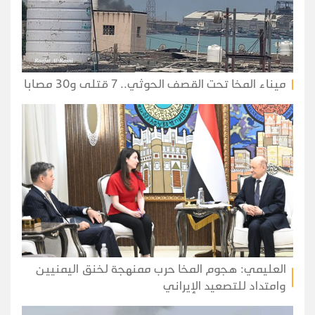
ميناء المخا تحت القصف الحوثي.. 7 قتلى و30 مصابا
العليمي: هجوم المخا حرب ممنهجة لخنق اليمنيين
وامتداد للتصعيد الإيراني