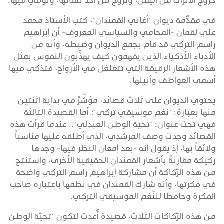
خروج الأتراك من اليمن، وتزوج من أحد نسائها، وتوفي فيها.
في مقدِّمة ديوان "أغاني القمندان"، كتب الأستاذ محمد
علي لقمان -المحامي والسياسي المعروف- أن إبراهيم
راسم التركي قد قام بجمع الديوان وضبطه، وأنه من
الأدباء الأذكياء الذين يفهمون كيف يهذِّبون النفوس بمثل
هذه الأشعار الرقيقة التي تتغلغل في الأرواح، فتذكي فيها
أسمى العواطف وأنبلها.
يحتوي الديوان على ثلاث قصائد، مؤشَّرْ في بداية اثنتين
منها بعبارة: "نغم موسيقي تركي"؛ أما القصيدة الثالثة
فهي تحت عنوان: "تحية الوطن العبدلي".. عندما قرأت هذه
القصائد وجدت وصف المرشدي، الذي أطلقه عليها مناسباً
ولائقاً بها، إذ يقول إنه -بعد إمعان النظر فيها- وجدها
ركيكة مقارنةً بأشعار القمندان الحقيقية الأخرى، واستنتج
من هذه الرَّكاكة أن مشاركة إبراهيم راسم التركي واضحة
في فكرتها، وأنه شارك القمندان في نظمها باعتباره صاحب
الفكرة وحافظا للنَّغم الموسيقي التركي.
من هذه الرَّكاكات الثلاث، قصيدة أُعدت لتكون "تحيَّة الوطن