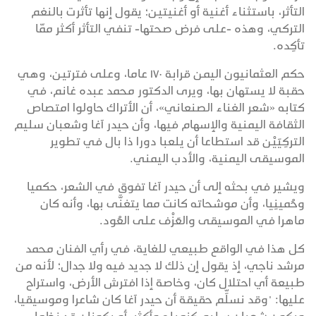
التأثر، باستثناء أغنية أو أغنيتين؛ يقول إنها تأثرت بالنغم
التركي، وهذه -على فرض صحتها- تنفي التأثر أكثر ممّا
تأكِده.
حكم العثمانيون اليمن قرابة ١٧٠ عاما، وعلى فترتين، وهي
حقبة لا يستهان بها، ويرى الدكتور محمد عبده غانم، في
كتابه «شعر الغناء الصنعاني»، أن الأتراك حاولوا امتصاص
الثقافة اليمنية والإسهام فيها، وأن حيدر آغا وشعبان سليم
التركِيَيْن قد استطاعا أن يلعبا دورا ذا بال في تطوير
الموسيقى اليمنية، والأدب اليمني.
ويشير في بحثه إلى أن حيدر آغا تفوق في الشعر، حكميا
وحُمينِيا، وأن موشحاته كانت مما يتغنَّى بها، وأنه كان
ماهرا في الموسيقى والعَزْف على العُود.
كل هذا في الواقع طبيعي للغاية، في رأي الفنان محمد
مرشد ناجي، إذ يقول إن ذلك لا جديد فيه ولا جدال؛ لأنه من
طبيعة أي احتلال كان، وخاصة إذا افترش الأرض، واستراح
عليها: "وقد نسلِّم حقيقة أن حيدر آغا كان شاعرا وموسيقيا،