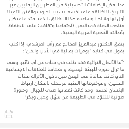
عدا بعض الإضافات التحسينية من المطربين اليمنيين عبر
التاريخ، لانغلاقه على نفسه؛ بسبب الحروب والفتن التي لا
أول لها ولا آخر؛ وساعده هذا الانغلاق، الذي يمتد على كل
مناحي الحياة في اليمن (اجتماعيا وثقافيا) على الاحتفاظ
بأصالته النَّغمية العربية اليمنية.
يتفق الدكتور عبدالعزيز المقالح مع رأي المرشدي، إذا كتب
يقول في كتابه "يوميات يمانية في الأدب والفن":
"أما الألحان التراثية فقد ظلت في منأى عن أي تأثير، وهي
ما تزال صورة للبيئة اليمنية، وانعكاسا للعلاقات الاجتماعية
التي كانت سائدة في اليمن قبل دخول الأتراك بمئات
السنين، وموضوعاتها الفنية مرتبطة بالمكان ارتباط
الإنسان نفسه، وقد كانت نغماتها صدى للجبال، وصورة
صوتية للتنوّع في الطبيعة من سَهْل وجبَل وبحْر".