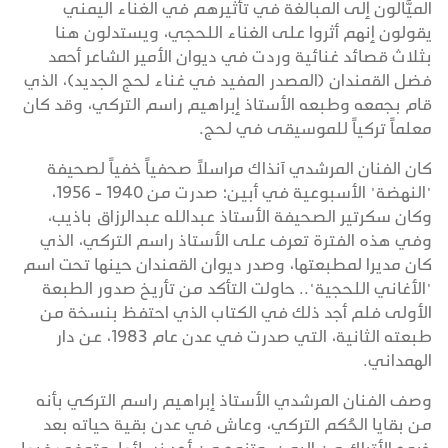
الميَّالون إلى المبالغة في تأثيرهم في الغناء اليمني
يقولون إنهم أثروا على الغناء اللحجي، ويستدلون هنا
بثلاث قصائد غنائية وردت في ديوان الأمير الشاعر أحمد
فضل القمندان (المصدر المفيد في غناء لحج الجديد)، الذي
قام بجمعه وطبعه الأستاذ إبراهيم راسم التركي، وقد كان
معلماً تركياً للموسيقى في لحج.
كان الفنان المرشدي آنذاك مراسلاً صحفياً خفياً لصحيفة
"النهضة" الأسبوعية في أبين؛ صدرت من 1940 - 1956،
وكان سكرتير الصحيفة الأستاذ عبدالله عبدالرزاق باذيب،
وفي هذه الفترة تعرف على الأستاذ راسم التركي، الذي
كان مديرا لمطبعتها، وصدر ديوان القمندان حينها تحت اسم
"الأغاني اللحجية".. حاولت التأكد من تأريخ صدور الطبعة
الأولى فلم أجد ذلك في الكتاب الذي احتفظ بنسخة من
طبعته الثانية، التي صدرت في عدن عام 1983، عن دار
الهمداني.
وصف الفنان المرشدي الأستاذ إبراهيم راسم التركي بأنه
من بقايا الحُكم التركي، وعاش في عدن بقية حياته بعد