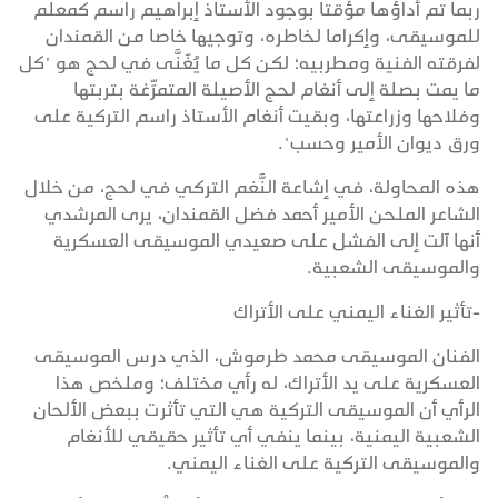
ربما تم أداؤها مؤقتا بوجود الأستاذ إبراهيم راسم كمعلم
للموسيقى، وإكراما لخاطره، وتوجيها خاصا من القمندان
لفرقته الفنية ومطربيه؛ لكن كل ما يُغَنَّى في لحج هو "كل
ما يمت بصلة إلى أنغام لحج الأصيلة المتمرِّغة بتربتها
وفلاحها وزراعتها، وبقيت أنغام الأستاذ راسم التركية على
ورق ديوان الأمير وحسب".
هذه المحاولة، في إشاعة النَّغم التركي في لحج، من خلال
الشاعر الملحن الأمير أحمد فضل القمندان، يرى المرشدي
أنها آلت إلى الفشل على صعيدي الموسيقى العسكرية
والموسيقى الشعبية.
-تأثير الغناء اليمني على الأتراك
الفنان الموسيقى محمد طرموش، الذي درس الموسيقى
العسكرية على يد الأتراك، له رأي مختلف؛ وملخص هذا
الرأي أن الموسيقى التركية هي التي تأثرت ببعض الألحان
الشعبية اليمنية، بينما ينفي أي تأثير حقيقي للأنغام
والموسيقى التركية على الغناء اليمني.