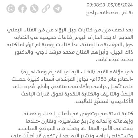
05/08/2024, 09:08:53
بقلم :
مصطفى راجح
بعد نصف قرن من كتابات جيل الروّاد عن فن الغناء اليمني
القديم، لا يجد القارئ اليوم إضافات حقيقية في الكتابة
حول الموسيقى اليمنية، عدا كتابات يومية لم ترقَ لما كتبه
ذاك الجيل، وأبرزهم الفنان محمد مرشد ناجي، والدكتور
محمد عبده غانم.
في مؤلفه القيم (الغناء اليمني القديم ومشاهيره)
-الصادر عام 1983م- تجاوز المرشدي أسماء كبيرة حصلت
على تأهيل دراسي وأكاديمي متقدم، وأظهر قُدرة على
البحث والتأليف والكتابة النقدية تفوق قدرات الباحث
الأكاديمي المتفرِّغ للتأليف.
كتابة تستقصي وتغوص في أضابير الغناء ونغماته
وإيقاعاته وألحانه وتاريخ مشاهيره، وتقارن -عندما
يستدعي الأمر- المقارنة، وتفنّد في الموضع المناسب،
وتستخلص الرأي، وتشير إليه بعد أن تكون قد أطلّت على