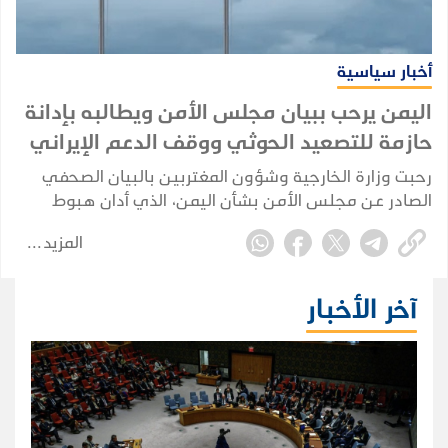
أخبار سياسية
اليمن يرحب ببيان مجلس الأمن ويطالبه بإدانة
حازمة للتصعيد الحوثي ووقف الدعم الإيراني
رحبت وزارة الخارجية وشؤون المغتربين بالبيان الصحفي
الصادر عن مجلس الأمن بشأن اليمن، الذي أدان هبوط
طائرات إيرانية في مطاري صنعاء والحديدة دون إذن
المزيد
الحكومة اليمنية -المعترف بها دولياً-، والاعتداءات الحوثية
على السعودية وهجماتها على السفن التجارية، مجدداً
التزامه بسيادة الجمهورية اليمنية واستقلالها ووحدتها
آخر الأخبار
وسلامة أراضيها.