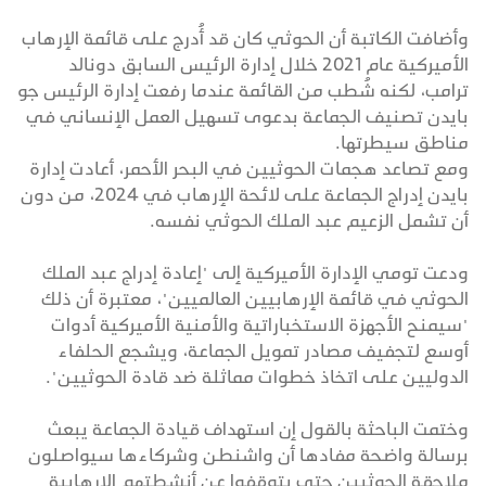
وأضافت الكاتبة أن الحوثي كان قد أُدرج على قائمة الإرهاب
الأميركية عام 2021 خلال إدارة الرئيس السابق دونالد
ترامب، لكنه شُطب من القائمة عندما رفعت إدارة الرئيس جو
بايدن تصنيف الجماعة بدعوى تسهيل العمل الإنساني في
مناطق سيطرتها.
ومع تصاعد هجمات الحوثيين في البحر الأحمر، أعادت إدارة
بايدن إدراج الجماعة على لائحة الإرهاب في 2024، من دون
أن تشمل الزعيم عبد الملك الحوثي نفسه.
ودعت تومي الإدارة الأميركية إلى "إعادة إدراج عبد الملك
الحوثي في قائمة الإرهابيين العالميين"، معتبرة أن ذلك
"سيمنح الأجهزة الاستخباراتية والأمنية الأميركية أدوات
أوسع لتجفيف مصادر تمويل الجماعة، ويشجع الحلفاء
الدوليين على اتخاذ خطوات مماثلة ضد قادة الحوثيين".
وختمت الباحثة بالقول إن استهداف قيادة الجماعة يبعث
برسالة واضحة مفادها أن واشنطن وشركاءها سيواصلون
ملاحقة الحوثيين حتى يتوقفوا عن أنشطتهم الإرهابية