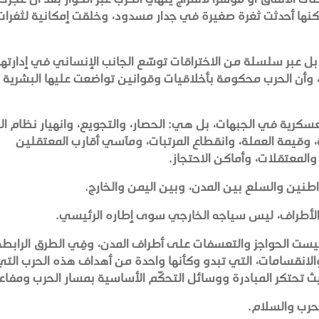
 لكنها أحدثت ثغرة صغيرة في جدار مسدود، وخلقت إمكانية لثغرات
 بل عبر سلسلة من الاختراقات توسّع الجانب الإنساني في إدارتها
ة، وأن الحرب محكومة بأخلاقيات وقوانين تواضعت عليها البشرية ع
سكرية في الجبهات، بل هي: الحصار، والتجويع، وانهيار نظام الر
، وقيمة العملة، وانقطاع المرتبات، ومآسي أقارب المعتقلين
لمعتقلات، وأماكن الاحتجاز.
طنين والسلع بين المدن، وبين اليمن والخارج.
الأطراف، ليس سياجه الخارجي سوى إطاره الرئيسي.
وليست الحواجز والتعسفات على أطراف المدن، وفِي الطرق الرابطة
نقسامات، التي تبدو وكأنها واحدة من أهداف هذه الحرب التي 
يث تحتكر المبادرة ووسائل التحكّم الأساسية بمسار الحرب ومفاع
الحرب والسلام.