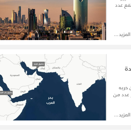
تفع عدد
 الحظر البحري في 22 يوليو إلى
المزيد
دة
 حربه
 عدد من
منها.
المزيد