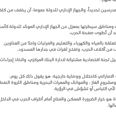
رسين تحديداً، والجهاز الإداري للدولة عموما، أن يخفف من كلف
ت ومناطق سيطرتها بمعزل عن الجهاز الإداري الموحّد للدولة كأ
د أن تُطوى صفحة الحرب.
علقة بالمياه والكهرباء والتعليم والمرتبات واحدٌ من العناوين
ف من أكلاف الحرب، وتفتح ثغرات في جدارها المسدود.
ل لجنة اقتصادية مشتركة لادارة البنك المركزي، واتخاذ إجراءات
- الاماراتي كاحتلال ووصاية خارجية، هو يقول ذلك كل يوم،
روع الغاز ، والموانئ والممرات البحرية ومناطق الثروة النفط
لأي التباس أو تشوّش في الرؤية.
ة هو خيار الضرورة الممكن والمتاح أمام أطراف الحرب في الداخل
لها.