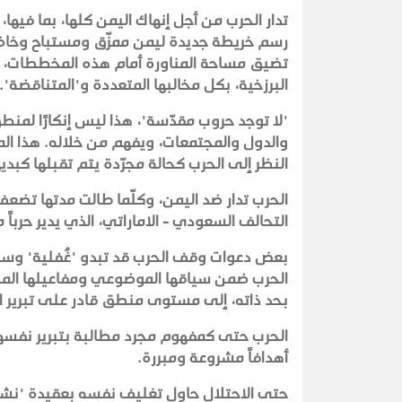
تدار الحرب من أجل إنهاك اليمن كلها، بما فيه
رسم خريطة جديدة ليمن ممزّق ومستباح وخاضع 
تضيق مساحة المناورة أمام هذه المخططات، وت
البرزخية، بكل مخالبها المتعددة و"المتناقضة".
"لا توجد حروب مقدّسة"، هذا ليس إنكارًا لمنطق
والدول والمجتمعات، ويفهم من خلاله. هذا الم
النظر إلى الحرب كحالة مجرّدة يتم تقبلها كبديه
الحرب تدار ضد اليمن، وكلّما طالت مدتها تضعف 
التحالف السعودي - الاماراتي، الذي يدير حرباً 
بعض دعوات وقف الحرب قد تبدو "غُفلية" وساذ
الحرب ضمن سياقها الموضوعي ومفاعيلها المنتجة 
بحد ذاته، إلى مستوى منطق قادر على تبرير ا
الحرب حتى كمفهوم مجرد مطالبة بتبرير نفسها أخ
أهدافاً مشروعة ومبررة.
حتى الاحتلال حاول تغليف نفسه بعقيدة "نشر 