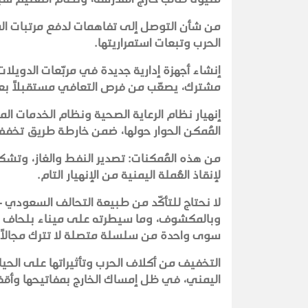
من شأن التوصل إلى تفاهمات لدفع مرتبات المد
الحرب وتبعات استمراريتها.
إنشاء أجهزة إدارية جديدة في مربّعات الدويلا
مشترك، يصعّب من فرص التعافي مستقبلاً بع
إنهيار نظام الرعاية الصحية ونظام الخدمات المت
المُمكن الحوار حولها، ضمن خارطة طريق تخف
من هذه المُمكنات: تصدير النفط والغاز، وتشكي
لإنقاذ العُملة اليمنية من الإنهيار التام.
لا نحتاج للتأكّد من طبيعة التحالف السعودي 
وبالمكشوف، وما سيطرته على ميناء بلحاف ومش
سوى واحدة من سلسلة متصلة لا تترك مجالاً 
التخفيف من أكلاف الحرب وتأثيراتها على الحيا
اليمني، في ظل إمساك الخارج بمفاتيحها وأقفا