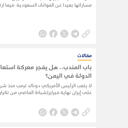
مساراتها بعيدا عن الموانئ السعودية، فيما ار
السفن النفطية السعودية التي أعلنت الجماعة
استهدافها منذ فرض
ثماني سفن.
مقالات
باب المندب.. هل يفجر معركة استعا
الدولة في اليمن؟
لا يتعب الرئيس الأمريكي دونالد ترمب منذ شن
على إيران نهاية فبراير/شباط الماضي من تكرار
العبارات دون كلل أو ملل رغم ملل العالم كله 