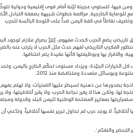
ا، ومن فيها، لتستوي عجينة ليّنة أمام قوى إقليمية ودولية تتوخ
للوصاية الخارجية. مراكمة خطوات شبيهة بصفقة التبادل الأخي
ضيف نقاطاً في كفة اليمن ضداً على اللوحة البائسة للحرب
 تاريخي يضع الحرب كحدث مفهوم، يُبَرَرْ بصراع ملازم لوجود الب
نظور الفكري التاريخي لفهم حدث مثل الحرب لا يترتب عنه بالضر
ية، والاقرار بها وبوظيفتها كأنها عقيدة يتم اعتناقها.
كل الخيارات الجيّدة، ويزداد مستوى تحكّم الخارج باليمن، وتحدي
متنوعة وبوسائل متعددة ومتناقضة منذ 2012.
جة بصدورها عن ذهنية تسيطر عليها التمنيات، ولا تهتم بفهم
لها، ولكن هذا لا يقرر نجاعة الحرب، ولا يقرر أخلاقيتها، ولا ي
ستمراريتها بمعايير المصلحة الوطنية لليمن كبلد وكدولة ومجت
لاقياً. لا يوجد حرب لم تحاول تبرير نفسها أخلاقياً، وتدّعي أن ل
التحضر والتقدّم".