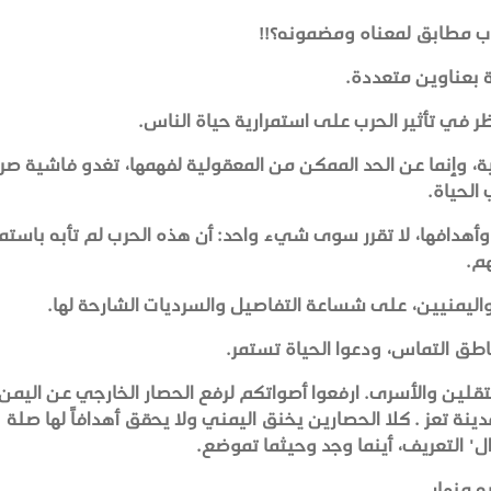
ب مطابق لمعناه ومضمونه؟!!
ة بعناوين متعددة.
ظر في تأثير الحرب على استمرارية حياة الناس.
نية، وإنما عن الحد الممكن من المعقولية لفهمها، تغدو فاشية صر
الحياة.
هدافها، لا تقرر سوى شيء واحد: أن هذه الحرب لم تأبه باستمر
هم.
 واليمنيين، على شساعة التفاصيل والسرديات الشارحة لها.
اطق التماس، ودعوا الحياة تستمر.
تقلين والأسرى. ارفعوا أصواتكم لرفع الحصار الخارجي عن اليمن،
ينة تعز . كلا الحصارين يخنق اليمني ولا يحقق أهدافاً لها صلة
"ال" التعريف، أينما وجد وحيثما تموضع.
ه منهار.