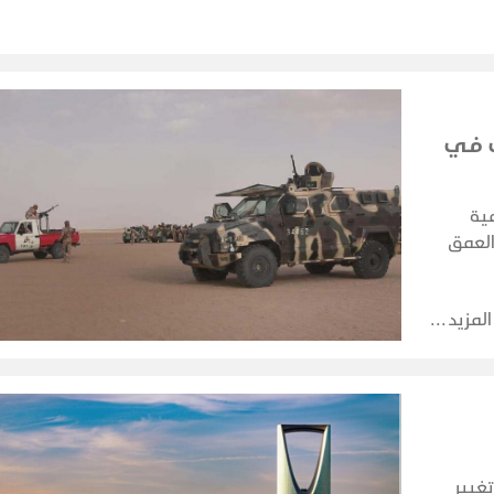
ب في
ية
لعمق
ر
م
المزيد
تغيير