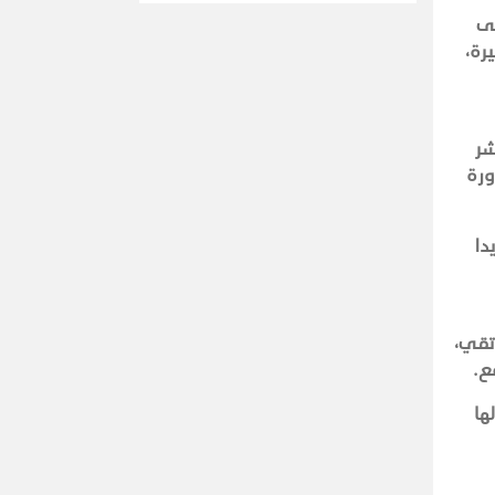
ّى
رة،
شر
ورة
دا
رتقي،
مع.
ها