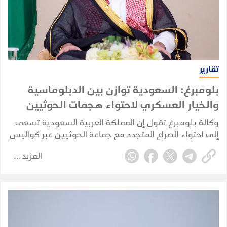
تقارير
بلومبرغ: السعودية توازن بين الدبلوماسية
والخيار العسكري لاحتواء هجمات الحوثيين
وكالة بلومبرغ تقول إن المملكة العربية السعودية تسعى
إلى احتواء الصراع المتجدد مع جماعة الحوثيين عبر كواليس
الدبلوماسية، في محاولة لمنع الاشتباكات مع الجماعة
المزيد
المدعومة من إيران من الإضرار بقطاعها النفطي
واقتصادها.