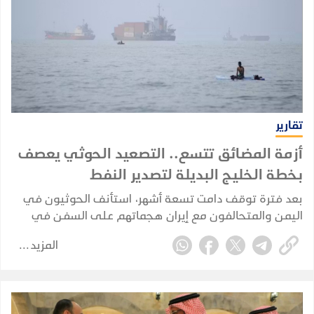
تقارير
أزمة المضائق تتسع.. التصعيد الحوثي يعصف
بخطة الخليج البديلة لتصدير النفط
بعد فترة توقف دامت تسعة أشهر، استأنف الحوثيون في
اليمن والمتحالفون مع إيران هجماتهم على السفن في
البحر الأحمر في 22 يوليو 2026، مستهدفين بشكل مباشر
المزيد
خصمهم القديم، المملكة العربية السعودية.