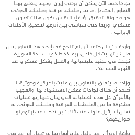
نجاحا حتى الآن يمكن أن يرضي إيران، وفيما يتعلق بهذا
التعاون المتبادل ما بين مليشيا عراقية ومليشيا الحوثي
هو محاولة لتحقيق رؤية إيرانية بأن يكون هناك تعاون
عسكري، وربما حتى سياسي بين أذرعها لتحقيق الأجندات
الإيرانية".
وأردف: "إيران حتى الآن لم تنجح في إيجاد هذا التعاون بين
مليشياتها بشكل فاعل، ربما فقط في الساحة السورية
نجحت في تجنيد مليشياتها، والعمل بشكل عسكري ضد
الثورة السورية".
وزاد: "ما يتعلق بالتعاون بين مليشيا عراقية وحوثية، لا
أعتقد أن هناك نجاحات ممكن الاستشهاد بها، والعجيب
بالأمر أن كل هذه العمليات، التي يقال عنها إنها عمليات
مشتركة ما بين المليشيات العراقية ومليشيا الحوثي، لم
تعلن إسرائيل عنها"، متسائلا: "أين تذهب مسيّراتهم أو
صواريخهم؟"
وأشار إلى أن "هذا دليل على أنها ربما لم تصل، أو ربما هي