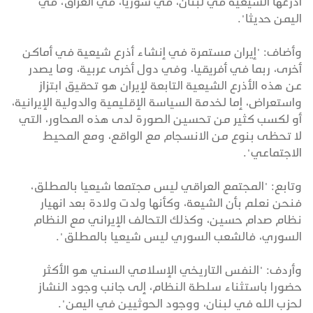
أذرعها الشيعية في لبنان، في سوريا، في العراق، في
اليمن حديثا".
وأضاف: "إيران مستمرة في إنشاء أذرع شيعية في أماكن
أخرى، ربما في أفريقيا، وفي دول أخرى عربية، وما يصدر
عن هذه الأذرع الشيعية التابعة لإيران هو تحقيق ابتزاز
واستعراض، إما لخدمة السياسة الإقليمية والدولية الإيرانية،
أو لكسب كثير من تحسين الصورة لدى هذه المحاور، التي
لا تحظى بنوع من الانسجام مع الواقع، ومع المحيط
الاجتماعي".
وتابع: "المجتمع العراقي ليس مجتمعا شيعيا بالمطلق،
فنحن نعلم بأن الشيعة، وكأنها ولدت ولادة بعد انهيار
نظام صدام حسين، وكذلك التحالف الإيراني مع النظام
السوري، فالشعب السوري ليس شيعيا بالمطلق".
وأردف: "النفس التاريخي الإسلامي السني هو الأكثر
حضورا باستثناء سلطة النظام، إلى جانب وجود النشاز
لحزب الله في لبنان، ووجود الحوثيين في اليمن".