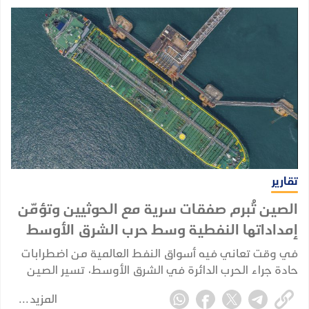
تقارير
الصين تُبرم صفقات سرية مع الحوثيين وتؤمّن
إمداداتها النفطية وسط حرب الشرق الأوسط
في وقت تعاني فيه أسواق النفط العالمية من اضطرابات
حادة جراء الحرب الدائرة في الشرق الأوسط، تسير الصين
في اتجاه مختلف؛ إذ تُبرم صفقاتها الخاصة وتُكرّس نفوذها
المزيد
الاستراتيجي بعيداً عن الأضواء، بينما تتصارع إدارة ترامب