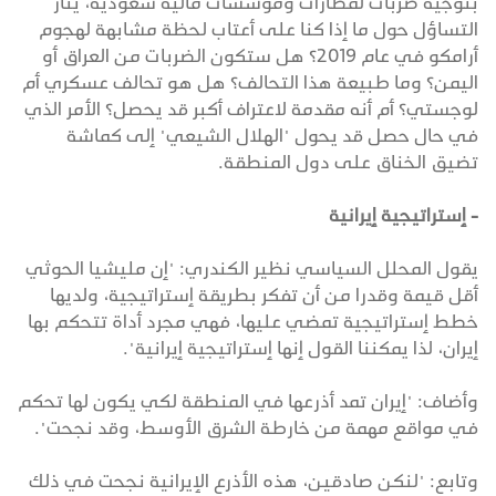
بتوجيه ضربات لمطارات ومؤسسات مالية سعودية، يثار
التساؤل حول ما إذا كنا على أعتاب لحظة مشابهة لهجوم
أرامكو في عام 2019؟ هل ستكون الضربات من العراق أو
اليمن؟ وما طبيعة هذا التحالف؟ هل هو تحالف عسكري أم
لوجستي؟ أم أنه مقدمة لاعتراف أكبر قد يحصل؟ الأمر الذي
في حال حصل قد يحول "الهلال الشيعي" إلى كماشة
تضيق الخناق على دول المنطقة.
- إستراتيجية إيرانية
يقول المحلل السياسي نظير الكندري: "إن مليشيا الحوثي
أقل قيمة وقدرا من أن تفكر بطريقة إستراتيجية، ولديها
خطط إستراتيجية تمضي عليها، فهي مجرد أداة تتحكم بها
إيران، لذا يمكننا القول إنها إستراتيجية إيرانية".
وأضاف: "إيران تمد أذرعها في المنطقة لكي يكون لها تحكم
في مواقع مهمة من خارطة الشرق الأوسط، وقد نجحت".
وتابع: "لنكن صادقين، هذه الأذرع الإيرانية نجحت في ذلك