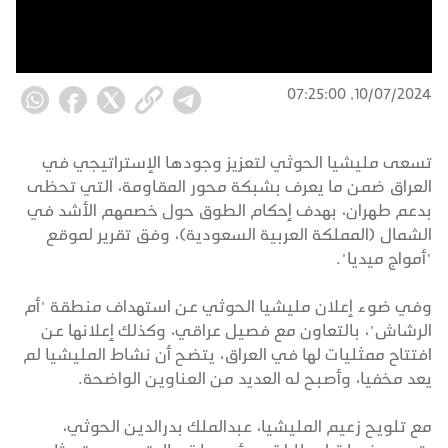
10/07/2024, 07:25:00
تسعى مليشيا الحوثي لتعزيز وجودها الإستراتيجي في
العراق ضمن ما يعرف بشبكة محور المقاومة، التي تحظى
بدعم طهران، بهدف إحكام الطوق حول خصمهم الأشد في
الشمال (المملكة العربية السعودية)، وفق تقرير لموقع
"أمواج ميديا".
وفي ضوء إعلان مليشيا الحوثي عن استهداف منطقة "أم
الرشاش"، بالتعاون مع فصيل عراقي، وكذلك إعلانها عن
افتتاح ممثليات لها في العراق، يتضح أن نشاط المليشيا لم
يعد مخفيا، وأصبح له العديد من العناوين الواضحة.
مع تلويح زعيم المليشيا، عبدالملك بدرالدين الحوثي،