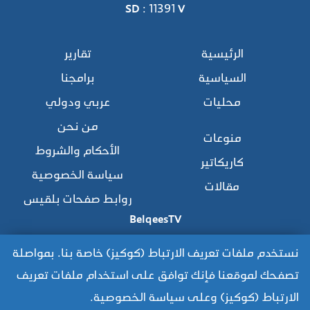
SD : 11391 V
الرئيسية
تقارير
السياسية
برامجنا
محليات
عربي ودولي
من نحن
منوعات
الأحكام والشروط
كاريكاتير
سياسة الخصوصية
مقالات
روابط صفحات بلقيس
BelqeesTV
نستخدم ملفات تعريف الارتباط (كوكيز) خاصة بنا. بمواصلة
تصفحك لموقعنا فإنك توافق على استخدام ملفات تعريف
للوصول للموقع القديم:
الارتباط (كوكيز) وعلى سياسة الخصوصية.
https://www.old.belqees.net