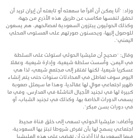
وزاد: "أنا يمكن أن أقرأ ما سمعته أو تابعته أن إيران تريد أن
تحقق لنفسها مكاسب عن طريق هذه الأذرع من جهة،
وكذلك الحوثيون يبتزون السعودية لمصالحهم، هم يسعون
للوصول إليها، ويحسنون صورتهم على المستوى المحلي
اليمني".
وقال: "صحيح أن مليشيا الحوثي استولت على السلطة
في اليمن، وأسست سلطة شيعية، وإدارة شيعية، وعقلا
عسكريا شيعيا، لكنها تفتقر إلى مجتمع شيعي، لذا هي
اليوم سوف تماطل في المحادثات سنوات حتى يتم إنشاء
ظهير اجتماعي موالٍ لها عقائديا، وهذا ما سيمثل صعوبة
كبيرة لها في تجنيد الأجيال الناشئة في المدارس، وفي ما
يسمى الدورات الخاصة بها، وكذلك في تجنيد الشباب، أو
في دورات بسن مبكر".
وأضاف: مليشيا الحوثي تسعى إلى خلق قناة محيط
اجتماعي يسمح لها بأن تفرض شروطا تبتز بها السعودية،
فيما السعودية إذا أرادت أن تقضي على هذه المليشيا