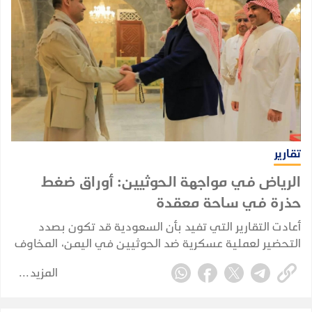
تقارير
الرياض في مواجهة الحوثيين: أوراق ضغط
حذرة في ساحة معقدة
أعادت التقارير التي تفيد بأن السعودية قد تكون بصدد
التحضير لعملية عسكرية ضد الحوثيين في اليمن، المخاوف
من أن تنجر الرياض مجددًا إلى حرب برية مباشرة. لكن الأدلة
المزيد
المتوفرة حاليًا تشير إلى تخطيط احترازي وإعادة تموضع
للقوات، وليس إلى غزو بري سعودي مؤكد.