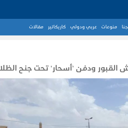
جنا
منوعات
عربي ودولي
كاريكاتير
مقالات
ش القبور ودفن 'أسحار' تحت جنح الظلا