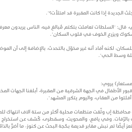
ثث الجديدة إذا كانت المقبرة قد امتلأت؟".
 قال: "السلطات تعاملت بتكتم مُبالغ فيه، الناس يريدون معرف
الشكوك ويزرع الخوف في قلوب السكان".
سكان، لكنه أفاد أنه غير مخوّل بالتحدث، بالإضافة إلى أن المو
لة وسط الحي".
مستعار) يروي:
ور الأطفال في الجهة الشرقية من المقبرة، أبلغنا الجهات المخ
فلتوا من العقاب، واليوم يتكرر المشهد".
محافظة إب وثّقت منظمات محلية أكثر من ستة آلاف انتهاك للمق
ث بالرّفات. وفي يافع، والمحويت، وسقطرى، كُشف عن استخراج
يضًا تم نبش مقابر قديمة بحُجة البحث عن كنوز، ما أضرَّ بالذاك