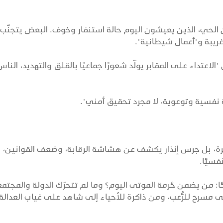
ن الحي، الذين يعيشون اليوم حالة استنفار وخوف. البعض يتجنّب ز
غريبة و"أعمال شيطانية".
اعتداء على المقابر يولّد شعورًا جماعيًا بالقلق والتهديد، الناس
فسية وتوعوية، لا مجرد تحقيق أمني".
برة، بل جرس إنذار يكشف عن هشاشة الرقابة، وضعف القوانين،
فسيًا.
من يضمن حُرمة الموتى اليوم؟ وما لم تتحرّك الدولة والمجتم
لى مسرح للرُّعب، ومن ذاكرة للأحياء إلى شاهد على غياب العدالة