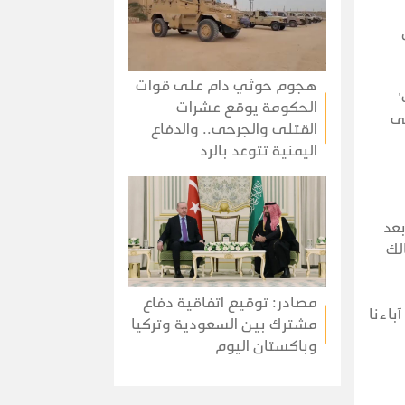
هجوم حوثي دام على قوات
'
الحكومة يوقع عشرات
تى
القتلى والجرحى.. والدفاع
اليمنية تتوعد بالرد
عد
لك
مصادر: توقيع اتفاقية دفاع
باءنا
مشترك بين السعودية وتركيا
وباكستان اليوم