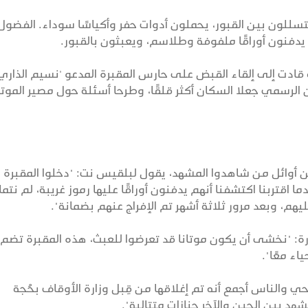
للون بين القبور، يحملون أدوات حفر وأكياسًا سوداء. الفضول
ء يدفنون أوراقًا ملفوفة وطلاسم، ويعبثون بالقبور.
ادت إلى إلقاء القبض على حارس المقبرة المدعو 'نسيم الذاري
ان الرسمي جعلا السكان أكثر قلقًا، وطرحا أسئلة حول مصير المو
أوائل من شاهدوا المشهد، يقول لبلقيس نت: "دخلوا المقبرة ب
قتربنا اكتشفنا أنهم يدفنون أوراقًا عليها رموز غريبة، لم نتما
ليهم، وبعد مرور ثلاثة أشهر تم الإفراج عنهم بضمانة".
ارة: "نخشى أن يكون موتانا قد تعرضوا للعبث، هذه المقبرة تضم آ
اء معًا".
نت: "من عام 2009، أبلغوا الحي والناس أجمع أنه تم إغلاقها من قِبل وزارة الأوقاف بحُجة
هد بين الحين والآخر جنازات متتالية".