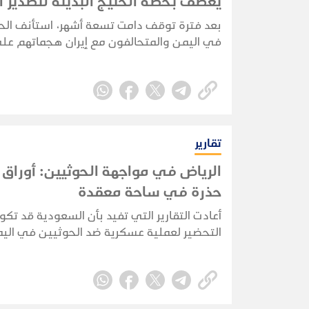
يعصف بخطة الخليج البديلة لتصدير ا
بعد فترة توقف دامت تسعة أشهر، استأنف الح
في اليمن والمتحالفون مع إيران هجماتهم ع
في البحر الأحمر في 22 يوليو 2026،
بشكل مباشر خصمهم القديم، المملكة العربية
السعودية.
تقارير
الرياض في مواجهة الحوثيين: أورا
حذرة في ساحة معقدة
أعادت التقارير التي تفيد بأن السعودية قد تك
التحضير لعملية عسكرية ضد الحوثيين في اليم
المخاوف من أن تنجر الرياض مجددًا إلى حرب بر
مباشرة. لكن الأدلة المتوفرة حاليًا تشير إلى 
احترازي وإعادة تموضع للقوات، وليس إلى غزو
سعودي مؤكد.