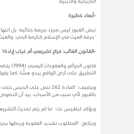
التاريخية والدينية.
-أبعاد خطيرة
نبش القبور ليس مجرد جريمة جنائية، بل انتهاك
"حرمة الميت في الإسلام كحُرمة الحي، والعبث
-القانون الغائب: فراغ تشريعي أم غياب إرادة؟
قانون الجر
التطبيق على أرض الواقع يبدو هشًا، كما يقو
ويضيف: "المادة 262 تنص على
بالقبور لأي سبب من الأسباب، بيد أن النصوص
ويؤكد لبلقيس نت: "ما لم يتم تحديث التشريع
ويتابع: "المطلوب تشديد العقوبة وربطها بجر