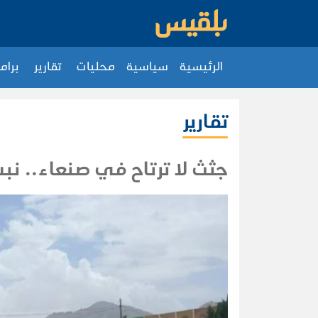
الرئيسية
سياسية
محليات
تقارير
برام
تقارير
جثث لا ترتاح في صنعاء.. نب