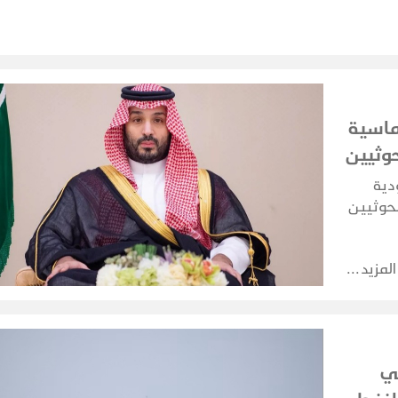
ماسية
وثيين
دية
لحوثيين
اشتباكات
اعها
المزيد
ي