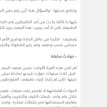
وتتابع حديثها: "والسؤال هنا: أين يتم دفن الج
شهادة ثالثة جاءت من أحد الناشطين في الحي،
الحقيقة، لكن لا أحد يجيب. هذا الصمت يزيد 
ويضيف: "طلبنا من عاقل الحارة توضيح الأمر لل
حساس حسب وصفه، وقد يثير الشكوك والبلب
- حوادث سابقة
لم تكن هذه المرة الأولى؛ حسن محمد (اسم 
"قبل ثلاث سنوات، صوّرت فيديو لحادثة نبش قب
حينها، لكن لم يُتخذ إجراء حقيقي، المتورطون أ
الحوادث المشابهة لا تقتصر على صنعاء، ففي 
خلال عام واحد، شملت الجَرف والتخريب والعب
جماجم لاستخدامها في خلطات مخدّرة. وفي تعز أ