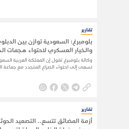
تقارير
بلومبرغ: السعودية توازن بين الدبلو
والخيار العسكري لاحتواء هجمات الح
وكالة بلومبرغ تقول إن المملكة العربية السعو
تسعى إلى احتواء الصراع المتجدد مع جماعة ا
عبر كواليس الدبلوماسية، في محاولة لمنع ال
مع الجماعة المدعومة من إيران من الإضرار بقط
النفطي واقتصادها.
تقارير
أزمة المضائق تتسع.. التصعيد الحوث