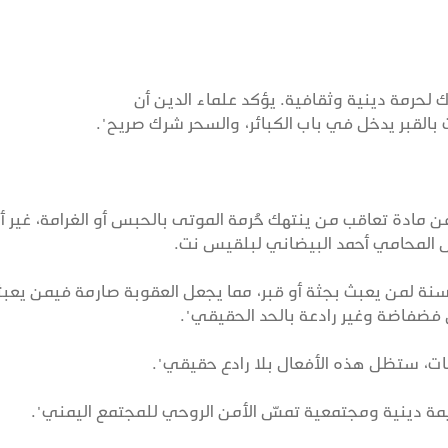
 لحرمة دينية وثقافية. يؤكد علماء الدين أن
 بالقبر يدخل في باب الكبائر، والسحر شرك صريح".
ائم والعقوبات اليمني (1994) يتضمن مادة تعاقب من ينتهك حُرمة الموتى بالحبس أو الغرامة، غير 
ل المحامي أحمد البيضاني لبلقيس نت.
 الحبس حتى سنة لمن يعبث بجثة أو قبر، مما يجعل العقوبة صارمة فيمن يعب
 فضفاضة وغير رادعة بالحد الحقيقي".
ات، ستظل هذه الأفعال بلا رادع حقيقي".
يمة دينية ومجتمعية تمسّ الأمن الروحي للمجتمع اليمني".