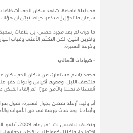
في ليلة غامضة، شاهد سكان الحي أشخاصًا يتس
سرعان ما تحوّل إلى ذعر، حينما تبيّن أن هؤلا
ما جرى لم يعد مجرد همس، بل بلاغات رسمية ق
وآخرين اثنين، لكن التكتّم الأمني وغياب البي
وحُرمة المقبرة.
- شهادات الأهالي
محمد (اسم مستعار)، من سكان الحي، كان من 
منتصف الليل، ومعهم أكياس وأدوات حفر، عندما ا
أنفسنا فاتصلنا بالأمن فورًا، تم إلقاء القبض ع
أم وليد، أرملة تقطن بجوار المقبرة، تقول بمر
وأبناءنا، وما حدث جريمة في حق الأموات والأحي
وتضيف لبلقيس 
اكتمالها، ولكننا -كمواطنين نقطن بجوارها- نش