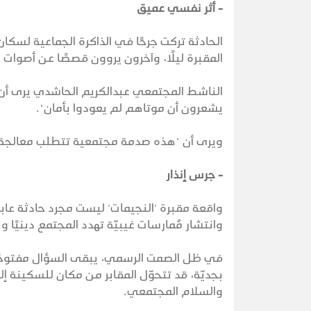
- أثر نفسي عميق
الحادثة تركت جرحًا في الذاكرة الجماعية لسكا
المقبرة ليلًا، وآخرون يروون قصصًا عن أصوات 
الناشط المجتمعي عبدالكريم الحاشدي يرى أن "ال
يشعرون أن موتاهم لم يعودوا بأمان".
ويرى أن "هذه صدمة مجتمعية تتطلب معالجة ن
- جرس إنذار
واقعة مقبرة 'النجيمات' ليست مجرد حادثة عا
وانتشار مُمارسات غيبيّة تهدد المجتمع دينيًا ون
في ظل الصمت الرسمي، يبقى السؤال مفتوحًا: 
بجديّة، قد تتحوّل المقابر من مكان للسكينة إ
والسلام المجتمعي.