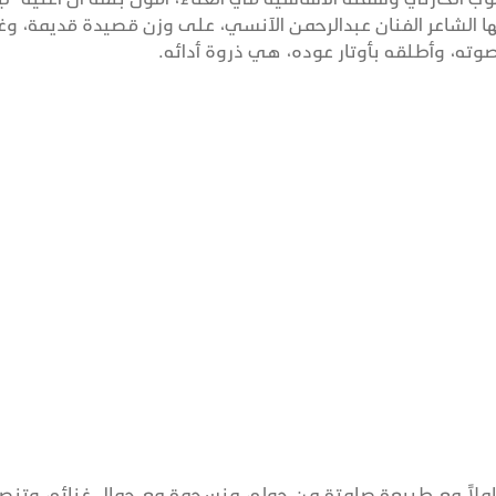
ا الشاعر الفنان عبدالرحمن الآنسي، على وزن قصيدة قديمة، وغ
وته، وأطلقه بأوتار عوده، هي ذروة أدائه.
املاً مع طبيعة صامتة من حوله، منسجمة مع جمال غنائه، وتنص