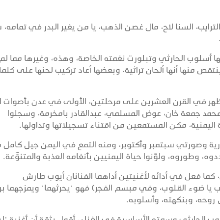
رايب، السنا لاح، مال غصن الذهب، يا من يغير البدر في تمامه، 
ها أسلوب الحارثي وتبلورت نغمته الخاصة، وهذه، وغيرها مما لم 
قص منها أنها ألحان تراثية، وبعضها أعاد تركيب لحنها على كلم
هر في القرن العشرين على مرحلتين، الأولى في عدن بأصوات ال
، محمد جمعة خان، عوض المسلمي، عبدالقادر بامخرمة، وسجلوا
اليمنية، مكن المستمعين من اقتناء تسجيلاتها وتداولها.
ورية وصورتي سبتمبر وأكتوبر، ومنه التمع في اليمن جيل كامل 
وه، وطوروه، ولوّنوا حياة اليمنيين بأنغامه العذبة والمتنوِّعة.
 كما فعل في أدائه لأغنيتين أداهما الفنانان أيوب طارش
يا ضوء القلوب، وفي مبسم الفجر) فهو "يحرثهما" ويمزجهما بر
روحه، وبنكهته، وأسلوبه.
وب الحارثي وسمته الأساسية في الغناء، أقول بثقة أن أغنية "ل