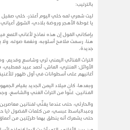
بالترتيب:
ليت شعري لمه خلي اليوم أعتذر، خلي صقيل الت
يا غوطة الأهجر وروضة بلادي، الشوق أعياني.
بإمكاني القول إن هذه نماذج لأغاني التمع في
هنا، رسمت ملامح أسلوبه، ونغمة صوته، ولا ينت
جديدة.
التراث الغنائي اليمني ثري وشاسع وقديم، وظ
الأوائل: العنتري، الماسّ، أحمد عبيد قعطبي
أغانيهم على أسطوانات في أول ظهور للأغنية 
وبعدها، كان ميلاد اليمن الجديد بقيام الجمه
الفنانين، غنّوا من التراث الغني والشاسع، وجدد
والحارثي، حتى عندما يغنِّي لفنانين معاصرين،
وعبدالباسط عبسي، من كلمات الفضول (يا حب 
حتى يشعرك أنه ينطق بهما طريّتين من أعماق 
من بين الأغاني، التي أشرت إليها كنماذج لأسل