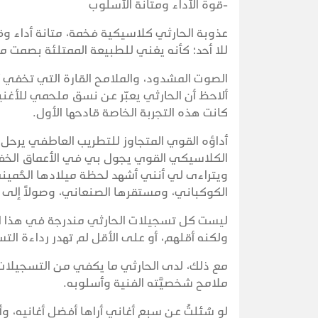
-قوة الأداء ومتانة الأسلوب
عذوبة الحارثي كلاسيكية فخمة، متانة أداء 
للا أحد؛ كأنه يغني للطبيعة الممتلئة بصمت م
الصوت المشدود، والملامح القارة التي تخفي أك
ألاحظ أن الحارثي يعبّر عن نسق ملحمي للأغني
كانت هذه التجربة الخاصة قادحها الأول.
أداؤه القوي المتجاوز للتطريب العاطفي يرحل ب
الكلاسيكي القوي يجول بي في الأعماق الخفية
ويتراءى لي أنني أشهد لحظة ميلادها الحُميني
الكوكباني، ومستقرها الصنعاني، وصولاً إلى
ليست كل تسجيلات الحارثي مندرجة في هذا الأ
ولكنه أقلهم، أو على الأقل لم تهدر رداءة التس
مع ذلك، لدى الحارثي ما يكفي من التسجيلات ال
ملامح شخصيَّته الفنية وأسلوبه.
لو سُئلتُ عن سبع أغاني أراها أفضل أغانيه، وأ