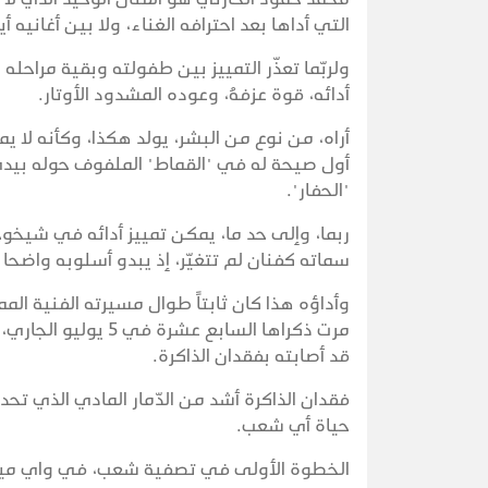
التي أداها بعد احترافه الغناء، ولا بين أغانيه
ولربّما تعذّر التمييز بين طفولته وبقية مراحل
أدائه، قوة عزفهُ، وعوده المشدود الأوتار.
أراه، من نوع من البشر، يولد هكذا، وكأنه لا ي
أول صيحة له في "القماط" الملفوف حوله بيدي
"الحفار".
ربما، وإلى حد ما، يمكن تمييز أدائه في شيخوخت
سماته كفنان لم تتغيّر، إذ يبدو أسلوبه واضحا 
مرت ذكراها السابع ع
قد أصابته بفقدان الذاكرة.
فقدان الذاكرة أشد من الدّمار المادي الذي تح
حياة أي شعب.
الخطوة الأولى في تصفية شعب، في واي ميلا