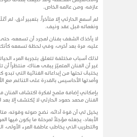
عازفه، ومن عالمه الخاص.
لم أسمع الحارثي إلا متأخراً. بتعبير أدق، لم 
ونغماته قبل عقد ونيف.
لا يأخذك الشغف بفنان لمجرد أن تسمعه، حتى و
عليه، مرة بعد أخرى، وفي لحظة تسمعه كأنك 
لذلك أسباب مختلفة تتعلق بتجربة المرء الحياتية
غير أن الفنان المتميّز يبقى هناك، منتظراً أ
يختبئ تحتها من إبداعاته الغنائية التي تبدو 
وأمدتها الأحاسيس بالقدرة على التناغم مع الأغ
بإمكاني إضافة ملمح لفكرة اكتشاف الفنان ف
الفنان محمد حمود الحارثي لا يُكتشف إلا بعد ا
يخيل لي أن قوة أدائه، نضج صوته وقوته، متا
الأبعاد، يجعله مؤجلاً لمرحلة ما يكون فيها ا
والتطريب الذي يخاطب عاطفة المرء الأولى، الت