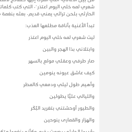
شعري لمه خلي اليوم اعتذر"، التي كتب كلماته
الحارثي بلحن تراثي يمني قديم، بعثه بنغمة ص
تبدأ الأغنية بأناقة مطلعها العذب:
ليت شعري لمه خلي اليوم اعتذر
وابتلاني بذا الهجر والبين
صار طرفي وعقلي مولع بالسهر
كيف عاشق عيونه ينومين
وأهيم طول ليلي ودمعي كالمطر
والليالي عليَّا يطولين
والطيور أوحشتني بتغريد البُكَر
والهِزار والقمارى ينوحين
يؤديها الحارثي بصوت رخيم وكأنه ينغمها متك