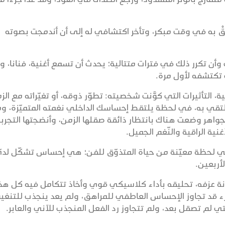
أعْلَقْ به في وقت مبكر، وتأخر اكتشافي له إلى أن أندمجت بصوته
أن تكرر ذلك في فترات متتالية؛ يحدث أن تسمع أغنية، فنانا، وت
تكتشفه لأول مرة.
، التأثيرات التي كوَّنت شخصيته: تطوّر ذوقه، أو تغيّراته مع الز
ن تلتقي به، في لحظة يلتقط إحساسك الداخلي نغمته المتميّزة، وم
كجواهر وضعت هناك بانتظار ذائقة صقلها الزمن، وأنضجتها التجربة
نية الراقية والنّغم الجميل.
ي لحظة معيّنة من حياة المتذوّق للفن؛ هي إحساس تشكّل لديّ
لأربعين.
نة عزفه، تحليقه بأداء كلاسيكي قوي وأخاذ تتكامل فيه كل هذ
لمرء قد تجاوز الإحساس العاطفي للمراهق، ولم يعد ينجذب للتنغي
ي لم تصقل بعد، ولم تتجاوز رد الفعل المنجذب للآني والعابر.