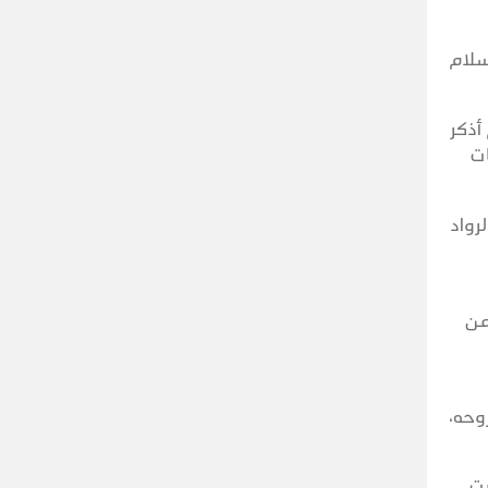
سلام
أذكر
ات
رواد
من
وحه،
يت