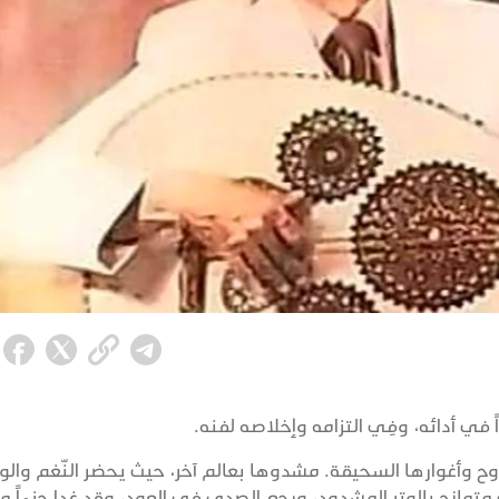
 في أدائه، وفِي التزامه وإخلاصه لفنه.
ح وأغوارها السحيقة. مشدوها بعالم آخر، حيث يحضر النّغم والوت
مازج بالوتر المشدود، ورجع الصدى في العود، وقد غدا جزءاً م