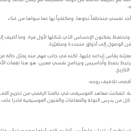
.
جد نفسي منخطفاً نحوها، ومكتفياً بها عما سواها من غناء
ن، وتحتفظ بمكنون الإحساس الذي شكلها لأول مرة، وما أضيف إلي
ن الوصول إلى أذواق متجددة ومتغيّرة.
عيّنة يقاس إبداعه عليها، لكنه في جانب مهم منه يمثل حالة مز
، ومرتبط بنمط وأحاسيس وبرنامج نفسي معين، هو هنا نغمات الأ
لتاريخ.
أقصى تلافيف روحه.
صة، لتمكنت معاهد الموسيقى في عالمنا الرقمي من تخريج آلاف
س كل من يدرس النوتة والمقامات والفنون الموسيقية قادرا على 
ستطيع أن تتبيّن فارقاً بين أغانيه، التي أداها وهو مبتدئ، وتل