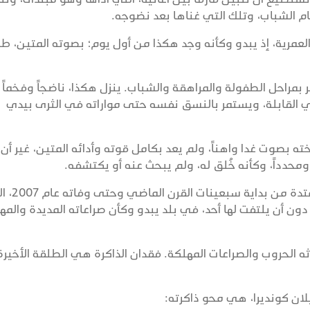
 أيام الشباب، وتلك التي غناها بعد نضوجه.
ه العمرية، إذ يبدو وكأنه وجد هكذا من أول يوم؛ بصوته المتين، ط
مر بمراحل الطفولة والمراهقة والشباب. ينزل هكذا، ناضجاً وفخماً
 القابلة، ويستمر بالنسق نفسه حتى مواراته في الثرى بيدي
ه بصوت غدا واهناً، ولم يعد بكامل قوته وأدائه المتين، غير أن
ومحدداً، وكأنه خُلق له، ولم يبحث عنه أو يكتشفه.
وأداؤه هذا كان ثابتاً طوال مسيرته الفنية ال
شرة في 5 يوليو الجاري، دون أن يلتفت لها أحد، في بلد يبدو وكأن صراعاته المديدة وال
دثه الحروب والصراعات المهلكة. فقدان الذاكرة هي الطلقة الأخير
ن كونديرا، هي محو ذاكرته: