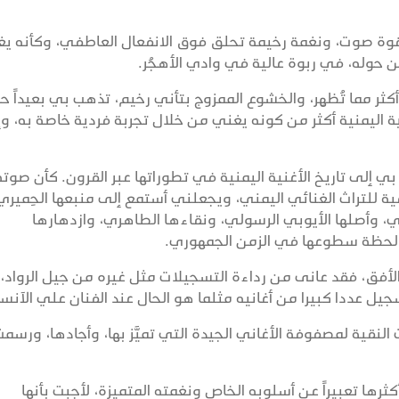
وقوة صوت، ونغمة رخيمة تحلق فوق الانفعال العاطفي، وكأنه ي
ن حوله، في ربوة عالية في وادي الأهجُر.
ثر مما تُظهِر، والخشوع الممزوج بتأني رخيم، تذهب بي بعيداً حد
ة اليمنية أكثر من كونه يغني من خلال تجربة فردية خاصة به، وإ
ي إلى تاريخ الأغنية اليمنية في تطوراتها عبر القرون. كأن صوته
 للتراث الغنائي اليمني، ويجعلني أستمع إلى منبعها الحِميري
، وأصلها الأيوبي الرسولي، ونقاءها الطاهري، وازدهارها
 لحظة سطوعها في الزمن الجمهوري.
فق، فقد عانى من رداءة التسجيلات مثل غيره من جيل الرواد،
جيل عددا كبيرا من أغانيه مثلما هو الحال عند الفنان علي الآنس
نقية لمصفوفة الأغاني الجيدة التي تميَّز بها، وأجادها، ورسم
كثرها تعبيراً عن أسلوبه الخاص ونغمته المتميزة، لأجبت بأنها