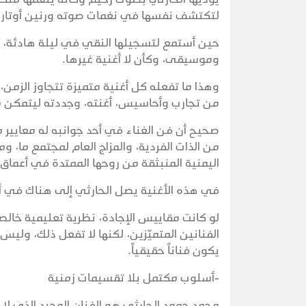
لتكتشف نفسها في نغمات صوته ورنين أوتاره
حين أستمع لتسجيلها النقي في ليلة هادئة، أ
وموسيقى، وكأن لا أغنية غيرها.
وهذا ما تفعله كل أغنية متميزة تتجاوز الزم
من تجارب وأحاسيس، أغنته، وجددته ليتمكن م
صحيح أن فن الغناء في أحد جوانبه له معايير م
من الذات الفردية، والمزاج العام لمجتمع ما
اليمنية المنبثقة من روحها الممتدة في أعماق ا
في هذه الأغنية يصل الحارثي إلى هناك في 
لو كانت مقاييس الإجادة، نظرية تعليمية خال
الفنانين المتميّزين، لكنها لا تفعل ذلك، ولي
يكون فناناً حقيقياً.
-أسلوب مكتمل بلا تقسيمات زمنية
محمد حمود الحارثي هو الفنان الوحيد الذي لا ت